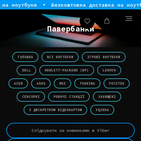
на ноутбуки
Безкоштовна доставка на ноутб
Павербанки
ГОЛОВНА
ВСІ НОУТБУКИ
ІГРОВІ НОУТБУКИ
DELL
HEWLETT-PACKARD (HP)
LENOVO
ACER
ASUS
MSI
TOSHIBA
FUJITSU
СЕНСОРНІ
РОБОЧІ СТАНЦІЇ
ЗАХИЩЕНІ
З ДИСКРЕТНОЮ ВІДЕОКАРТОЮ
УЦІНКА
Слідкувати за новинками в Viber