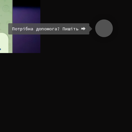
Потрібна допомога? Пишіть ⮕