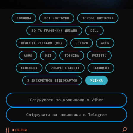
ГОЛОВНА
ВСІ НОУТБУКИ
ІГРОВІ НОУТБУКИ
3D ТА ГРАФІЧНИЙ ДИЗАЙН
DELL
HEWLETT-PACKARD (HP)
LENOVO
ACER
ASUS
MSI
TOSHIBA
FUJITSU
СЕНСОРНІ
РОБОЧІ СТАНЦІЇ
ЗАХИЩЕНІ
З ДИСКРЕТНОЮ ВІДЕОКАРТОЮ
УЦІНКА
Слідкувати за новинками в Viber
Слідкувати за новинками в Telegram
ФІЛЬТРИ