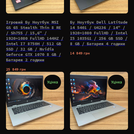
Ігровий Бу Ноутбук MSI
Бу Ноутбук Dell Latitude
GS 65 Stealth Thin 8 RE
14 5401 / U4236 / 14" /
/ Sh755 / 15,6" /
1920*1080 FullHD / Intel
1920*1080 FullHD 144HZ /
I5 1035G1 / 256 GB SSD /
Intel I7 8750H / 512 GB
8 GB / Батарея 4 години
SSD / 32 GB / Nvidia
14 849
грн
Geforce GTX 1070 8 GB /
Батарея 2 години
25 849
грн
Уцінка
Уцінка