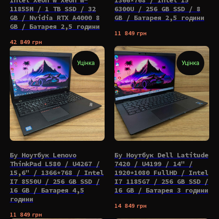
Intel Xeon W Xeon W-
1366*768 / Intel I5
11855M / 1 TB SSD / 32
6300U / 256 GB SSD / 8
GB / Nvidia RTX A4000 8
GB / Батарея 2,5 години
GB / Батарея 2,5 години
11 849
грн
42 849
грн
Уцінка
Уцінка
Бу Ноутбук Lenovo
Бу Ноутбук Dell Latitude
ThinkPad L580 / U4267 /
7420 / U4199 / 14" /
15,6" / 1366*768 / Intel
1920*1080 FullHD / Intel
I7 8550U / 256 GB SSD /
I7 1185G7 / 256 GB SSD /
16 GB / Батарея 4,5
16 GB / Батарея 3 години
години
14 849
грн
11 849
грн