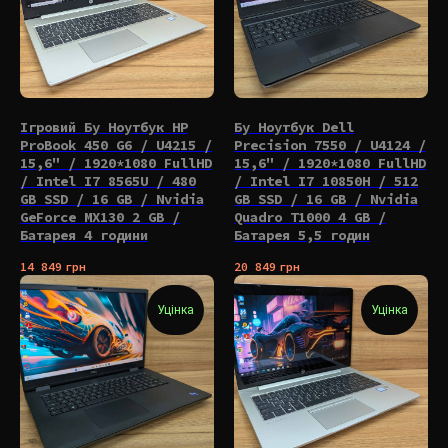
Ігровий Бу Ноутбук HP
Бу Ноутбук Dell
ProBook 450 G6 / U4215 /
Precision 7550 / U4124 /
15,6" / 1920*1080 FullHD
15,6" / 1920*1080 FullHD
/ Intel I7 8565U / 480
/ Intel I7 10850H / 512
GB SSD / 16 GB / Nvidia
GB SSD / 16 GB / Nvidia
GeForce MX130 2 GB /
Quadro T1000 4 GB /
Батарея 4 години
Батарея 5,5 годин
14 849
грн
20 849
грн
Уцінка
Уцінка