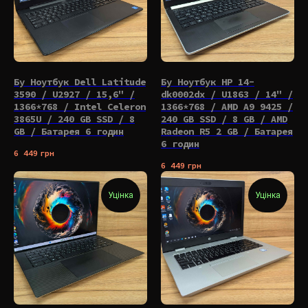
Бу Ноутбук Dell Latitude
Бу Ноутбук HP 14-
3590 / U2927 / 15,6" /
dk0002dx / U1863 / 14" /
1366*768 / Intel Celeron
1366*768 / AMD A9 9425 /
3865U / 240 GB SSD / 8
240 GB SSD / 8 GB / AMD
GB / Батарея 6 годин
Radeon R5 2 GB / Батарея
6 годин
6 449
грн
6 449
грн
Уцінка
Уцінка