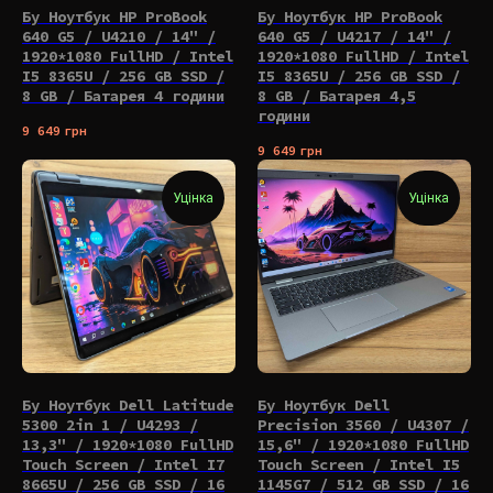
Бу Ноутбук HP ProBook
Бу Ноутбук HP ProBook
640 G5 / U4210 / 14" /
640 G5 / U4217 / 14" /
1920*1080 FullHD / Intel
1920*1080 FullHD / Intel
I5 8365U / 256 GB SSD /
I5 8365U / 256 GB SSD /
8 GB / Батарея 4 години
8 GB / Батарея 4,5
години
9 649
грн
9 649
грн
Уцінка
Уцінка
Бу Ноутбук Dell Latitude
Бу Ноутбук Dell
5300 2in 1 / U4293 /
Precision 3560 / U4307 /
13,3" / 1920*1080 FullHD
15,6" / 1920*1080 FullHD
Touch Screen / Intel I7
Touch Screen / Intel I5
8665U / 256 GB SSD / 16
1145G7 / 512 GB SSD / 16