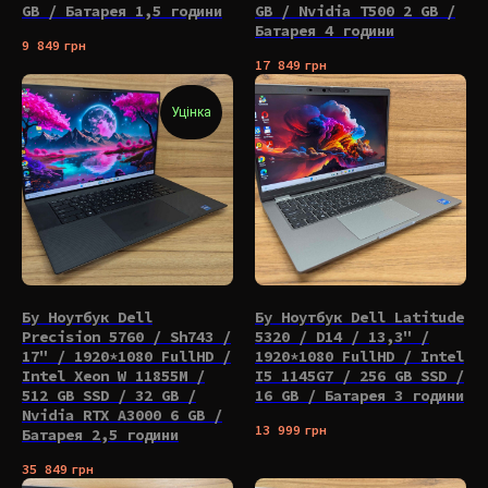
GB / Батарея 1,5 години
GB / Nvidia T500 2 GB /
Батарея 4 години
9 849
грн
17 849
грн
Уцінка
Бу Ноутбук Dell
Бу Ноутбук Dell Latitude
Precision 5760 / Sh743 /
5320 / D14 / 13,3" /
17" / 1920*1080 FullHD /
1920*1080 FullHD / Intel
Intel Xeon W 11855M /
I5 1145G7 / 256 GB SSD /
512 GB SSD / 32 GB /
16 GB / Батарея 3 години
Nvidia RTX A3000 6 GB /
13 999
грн
Батарея 2,5 години
35 849
грн