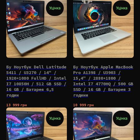
Уцінка
Уцінка
Бу Ноутбук Dell Latitude
Бу Ноутбук Apple MacBook
5411 / U3270 / 14" /
Pro A1398 / U3903 /
1920*1080 FullHD / Intel
15,4" / 2880*1800 /
I7 10850H / 512 GB SSD /
Intel I7 4770HQ / 500 GB
16 GB / Батарея 6,5
SSD / 16 GB / Батарея 3
годин
години
13 999
грн
10 999
грн
Уцінка
Уцінка