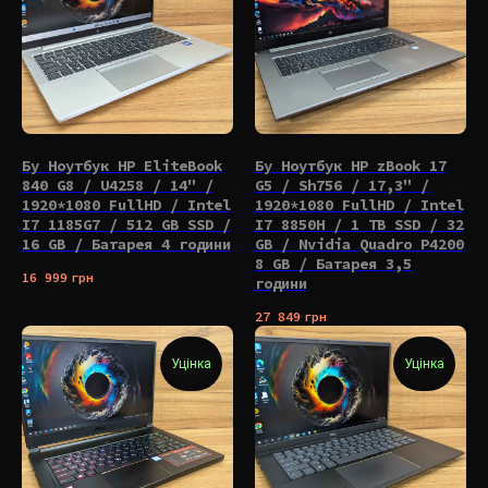
Бу Ноутбук HP EliteBook
Бу Ноутбук HP zBook 17
840 G8 / U4258 / 14" /
G5 / Sh756 / 17,3" /
1920*1080 FullHD / Intel
1920*1080 FullHD / Intel
I7 1185G7 / 512 GB SSD /
I7 8850H / 1 TB SSD / 32
16 GB / Батарея 4 години
GB / Nvidia Quadro P4200
8 GB / Батарея 3,5
16 999
грн
години
27 849
грн
Уцінка
Уцінка