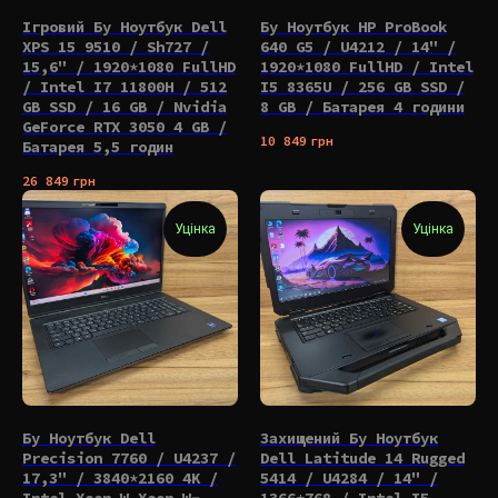
Ігровий Бу Ноутбук Dell
Бу Ноутбук HP ProBook
XPS 15 9510 / Sh727 /
640 G5 / U4212 / 14" /
15,6" / 1920*1080 FullHD
1920*1080 FullHD / Intel
/ Intel I7 11800H / 512
I5 8365U / 256 GB SSD /
GB SSD / 16 GB / Nvidia
8 GB / Батарея 4 години
GeForce RTX 3050 4 GB /
10 849
грн
Батарея 5,5 годин
26 849
грн
Уцінка
Уцінка
Бу Ноутбук Dell
Захищений Бу Ноутбук
Precision 7760 / U4237 /
Dell Latitude 14 Rugged
17,3" / 3840*2160 4K /
5414 / U4284 / 14" /