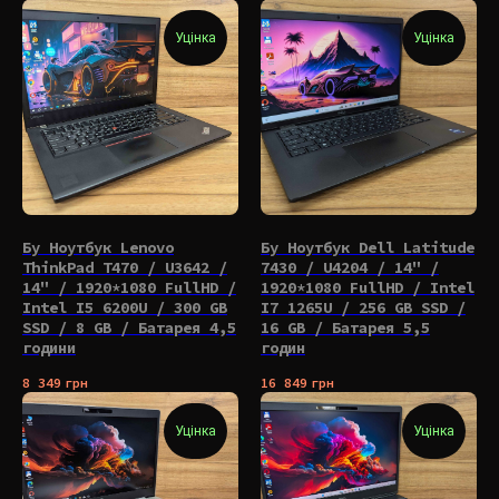
Уцінка
Уцінка
Бу Ноутбук Lenovo
Бу Ноутбук Dell Latitude
ThinkPad T470 / U3642 /
7430 / U4204 / 14" /
14" / 1920*1080 FullHD /
1920*1080 FullHD / Intel
Intel I5 6200U / 300 GB
I7 1265U / 256 GB SSD /
SSD / 8 GB / Батарея 4,5
16 GB / Батарея 5,5
години
годин
8 349
грн
16 849
грн
Уцінка
Уцінка