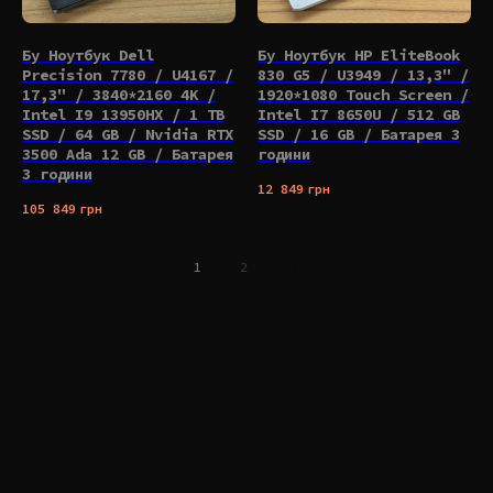
Бу Ноутбук Dell
Бу Ноутбук HP EliteBook
Precision 7780 / U4167 /
830 G5 / U3949 / 13,3" /
17,3" / 3840*2160 4K /
1920*1080 Touch Screen /
Intel I9 13950HX / 1 TB
Intel I7 8650U / 512 GB
SSD / 64 GB / Nvidia RTX
SSD / 16 GB / Батарея 3
3500 Ada 12 GB / Батарея
години
3 години
12 849
грн
105 849
грн
1
2