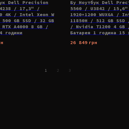
ук Dell Precision
Бу Ноутбук Dell Prec
4238 / 17,3" /
5560 / U3842 / 15,6"
0 4K / Intel Xeon W
1920*1200 WUXGA / In
 500 GB SSD / 32 GB
11850H / 512 GB SSD 
 RTX A4000 8 GB /
/ Nvidia T1200 4 GB 
4 години
Батарея 1 година 15 
рн
26 849
грн
1
2
3