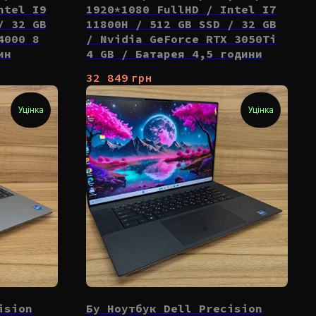
ntel I9
1920*1080 FullHD / Intel I7
/ 32 GB
11800H / 512 GB SSD / 32 GB
4000 8
/ Nvidia GeForce RTX 3050Ti
ин
4 GB / Батарея 4,5 години
32 849
грн
Уцінка
Уцінка
ision
Бу Ноутбук Dell Precision