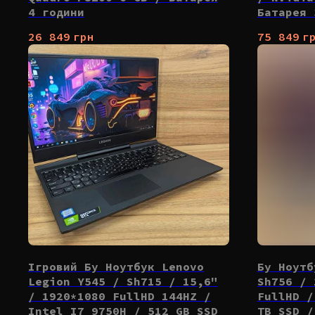
4 години
Батарея 
26 849
грн
75 849
г
Ігровий Бу Ноутбук Lenovo
Бу Ноутб
Legion Y545 / Sh715 / 15,6"
Sh756 / 
/ 1920*1080 FullHD 144HZ /
FullHD /
Intel I7 9750H / 512 GB SSD
TB SSD /