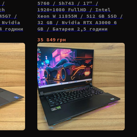
 /
5760 / Sh743 / 17" /
ch
1920*1080 FullHD / Intel
45G7 /
Xeon W 11855M / 512 GB SSD /
 Nvidia
32 GB / Nvidia RTX A3000 6
4 години
GB / Батарея 2,5 години
35 849
грн