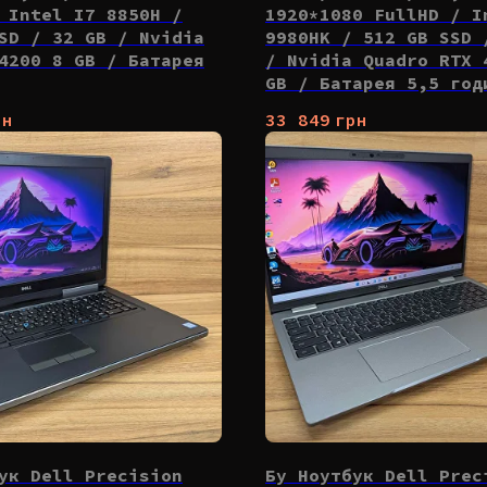
 Intel I7 8850H /
1920*1080 FullHD / I
SD / 32 GB / Nvidia
9980HK / 512 GB SSD 
4200 8 GB / Батарея
/ Nvidia Quadro RTX 
GB / Батарея 5,5 год
рн
33 849
грн
ук Dell Precision
Бу Ноутбук Dell Prec