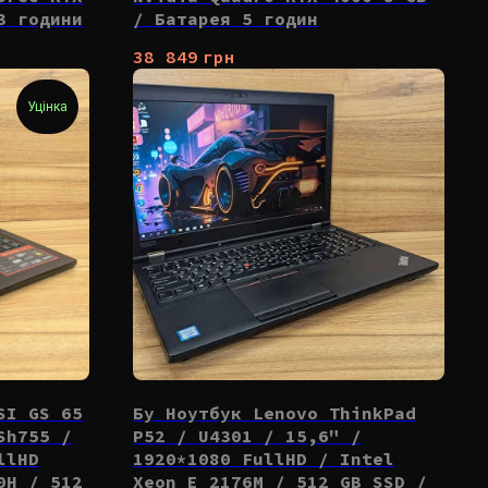
3 години
/ Батарея 5 годин
38 849
грн
Уцінка
SI GS 65
Бу Ноутбук Lenovo ThinkPad
Sh755 /
P52 / U4301 / 15,6" /
llHD
1920*1080 FullHD / Intel
0H / 512
Xeon E 2176M / 512 GB SSD /