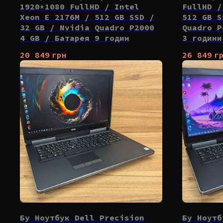
1920*1080 FullHD / Intel
FullHD /
Xeon E 2176M / 512 GB SSD /
512 GB S
32 GB / Nvidia Quadro P2000
Quadro P
4 GB / Батарея 9 годин
3 години
20 849
грн
26 849
г
Бу Ноутбук Dell Precision
Бу Ноутб