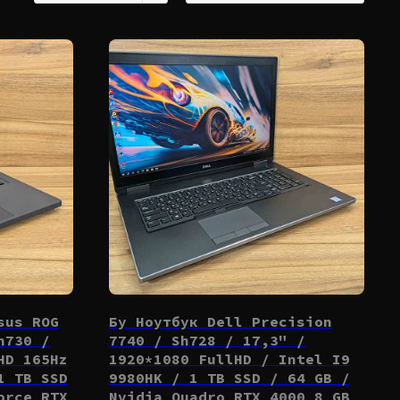
sus ROG
Бу Ноутбук Dell Precision
h730 /
7740 / Sh728 / 17,3" /
HD 165Hz
1920*1080 FullHD / Intel I9
1 TB SSD
9980HK / 1 TB SSD / 64 GB /
orce RTX
Nvidia Quadro RTX 4000 8 GB