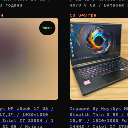
3 години
4070 8 GB / Батарея 
рн
58 849
грн
Уцінка
ук HP zBook 17 G5 /
Ігровий Бу Ноутбук M
17,3" / 1920*1080
Stealth Thin 8 RE / 
 Intel I7 8850H / 1
15,6" / 1920*1080 Fu
 32 GB / Nvidia
144HZ / Intel I7 875