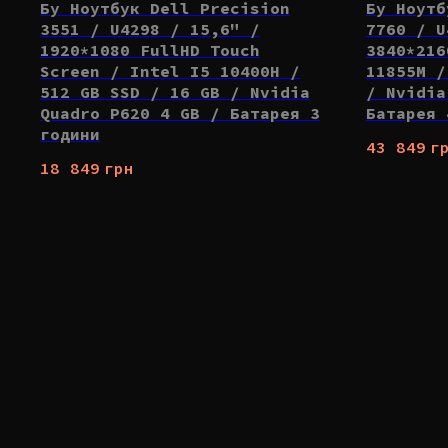
Бу Ноутбук Dell Precision
Бу Ноутб
3551 / U4298 / 15,6" /
7760 / U
1920*1080 FullHD Touch
3840*216
Screen / Intel I5 10400H /
11855M /
512 GB SSD / 16 GB / Nvidia
/ Nvidia
Quadro P620 4 GB / Батарея 3
Батарея 
години
43 849
г
18 849
грн