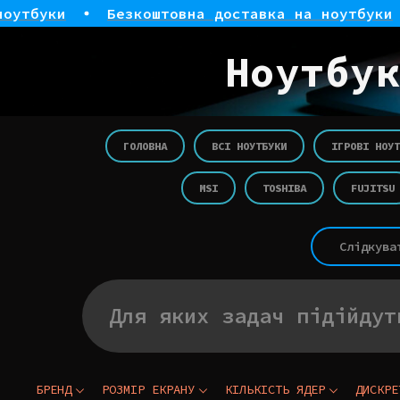
ки
Безкоштовна доставка на ноутбуки
Бе
Ноутбук
ГОЛОВНА
ВСІ НОУТБУКИ
ІГРОВІ НОУТ
MSI
TOSHIBA
FUJITSU
Слідкува
Для яких задач підійдут
БРЕНД
РОЗМІР ЕКРАНУ
КІЛЬКІСТЬ ЯДЕР
ДИСКРЕ