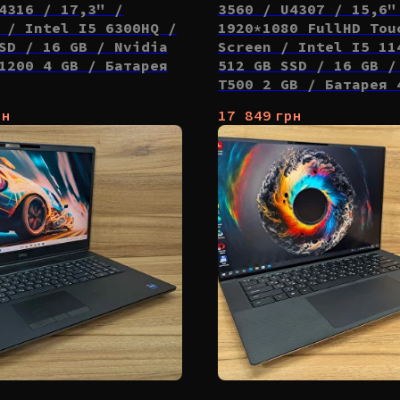
4316 / 17,3" /
3560 / U4307 / 15,6"
 / Intel I5 6300HQ /
1920*1080 FullHD Tou
SD / 16 GB / Nvidia
Screen / Intel I5 11
1200 4 GB / Батарея
512 GB SSD / 16 GB /
T500 2 GB / Батарея 
рн
17 849
грн