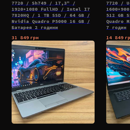
7720 / Sh749 / 17,3" /
7720 / U
1920*1080 FullHD / Intel I7
1600*900
7820HQ / 1 TB SSD / 64 GB /
512 GB S
Nvidia Quadro P5000 16 GB /
Quadro M
Батарея 2 години
7 годин
31 849
грн
14 849
г