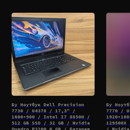
Бу Ноутбук Dell Precision
Бу Ноутб
7730 / U4378 / 17,3" /
7770 / U
1600*900 / Intel I7 8850H /
1920*108
512 GB SSD / 32 GB / Nvidia
12950HX 
Quadro P3200 6 GB / Батарея
/ Nvidia