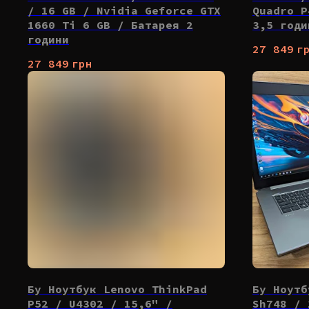
/ 16 GB / Nvidia Geforce GTX
Quadro P
1660 Ti 6 GB / Батарея 2
3,5 годи
години
27 849
г
27 849
грн
Бу Ноутбук Lenovo ThinkPad
Бу Ноутб
P52 / U4302 / 15,6" /
Sh748 / 