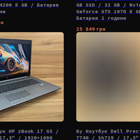
4200 8 GB / Батарея
GB SSD / 32 GB / Nvi
ни
Geforce GTX 1070 8 G
Батарея 2 години
рн
25 849
грн
ук HP zBook 17 G5 /
Бу Ноутбук Dell Prec
17,3" / 1920*1080
7740 / Sh729 / 17,3"