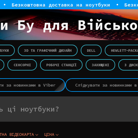
зкоштовна доставка на ноутбуки
Безкоштовн
и Бу для Військо
БУКИ
3D ТА ГРАФІЧНИЙ ДИЗАЙН
DELL
HEWLETT-PACK
СЕНСОРНІ
РОБОЧІ СТАНЦІЇ
ЗАХИЩЕНІ
З ДИСК
ти за новинками в Viber
Слідкувати за новинками в
ь ці ноутбуки?
ТНА ВІДЕОКАРТА
ЦІНА