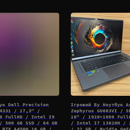
ук Dell Precision
Ігровий Бу Ноутбук A
4331 / 17,3" /
Zephyrus GU603VI / S
0 FullHD / Intel I9
16" / 1920*1080 Full
/ 500 GB SSD / 64 GB
/ Intel I7 13620H / 
 RTX A4500 16 GB /
/ 32 GB / Nvidia GeF