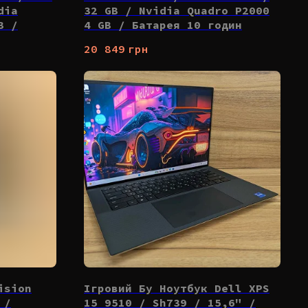
dia
32 GB / Nvidia Quadro P2000
B /
4 GB / Батарея 10 годин
20 849
грн
ision
Ігровий Бу Ноутбук Dell XPS
 /
15 9510 / Sh739 / 15,6" /