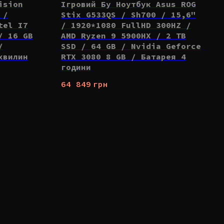
ision
Ігровий Бу Ноутбук Asus ROG
 /
Stix G533QS / Sh700 / 15,6"
tel I7
/ 1920*1080 FullHD 300HZ /
/ 16 GB
AMD Ryzen 9 5900HX / 2 TB
/
SSD / 64 GB / Nvidia Geforce
хвилин
RTX 3080 8 GB / Батарея 4
години
64 849
грн