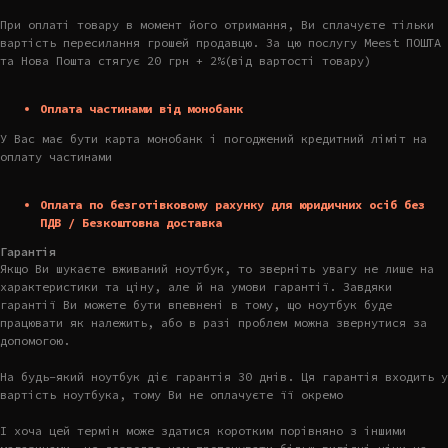
При оплаті товару в момент його отримання, Ви сплачуєте тільки
вартість пересилання грошей продавцю. За цю послугу Meest ПОШТА
та Нова Пошта стягує 20 грн + 2%(від вартості товару)
Оплата частинами від монобанк
У Вас має бути карта монобанк і погоджений кредитний ліміт на
оплату частинами
Оплата по безготівковому рахунку для юридичних осіб без
ПДВ / Безкоштовна доставка
Гарантія
Якщо Ви шукаєте вживаний ноутбук, то зверніть увагу не лише на
характеристики та ціну, але й на умови гарантії. Завдяки
гарантії Ви можете бути впевнені в тому, що ноутбук буде
працювати як належить, або в разі проблем можна звернутися за
допомогою.
На будь-який ноутбук діє гарантія 30 днів. Ця гарантія входить у
вартість ноутбука, тому Ви не оплачуєте її окремо
І хоча цей термін може здатися коротким порівняно з іншими