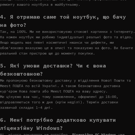
ремонту вашого ноутбука в майбутньому.
4. Я отримаю саме той ноутбук, що бачу
на фото?
Так, на 100%. Ми не використовуємо стокові картинки з інтернету.
На кожен ноутбук ми робимо індивідуальні реальні фото та відео.
Якщо модель має певні косметичні нюанси чи дефекти, ми
обов'язково вказуємо це в описі та показуємо на фото. Ви бачите
реальний стан пристрою ще до моменту покупки.
5. Які умови доставки? Чи є вона
безкоштовною?
Ми пропонуємо безкоштовну доставку у відділення Нової Пошти та
Meest ПОШТА по всій Україні. А також безкоштовна доставка
кур'єром Нова пошта або Meest ПОШТА на вашу адресу.
Ми цінуємо ваш час, тому замовлення, оформлені до 18:00,
відправляються того ж дня (крім неділі). Термін доставки
зазвичай складає 1-4 дні.
6. Мені потрібно додатково купувати
ліцензійну Windows?
Ні, нічого докупляти не потрібно.
Ліцензійна ОС Windows
уже