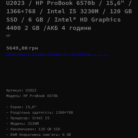
U2023 / HP ProBook 6570b / 15,6" /
1366*768 / Intel I5 3230M / 120 GB
SSD / 6 GB / Intel® HD Graphics
4400 2 GB /АКБ 4 години
HP
5649,00
грн
Переглянути більше Ігрових Бу Ноутбуків → → →
Купити
Артикул: U2023
Модель: HP ProBook 6570b
- Екран: 15,6"
- Роздільна здатність: 1366*768
- Процесор: Intel I5
- Модель: 3230M
- Накопичувач: 120 GB SSD
- RAM Оперативна пам'ять: 6 GB