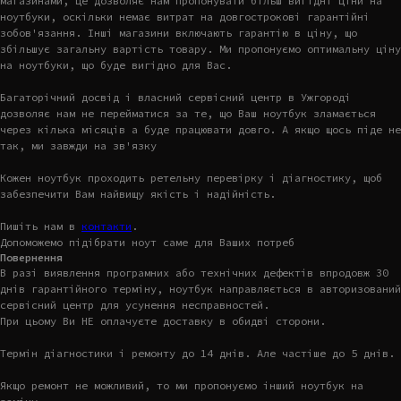
магазинами, це дозволяє нам пропонувати більш вигідні ціни на
ноутбуки, оскільки немає витрат на довгострокові гарантійні
зобов'язання. Інші магазини включають гарантію в ціну, що
збільшує загальну вартість товару. Ми пропонуємо оптимальну ціну
на ноутбуки, що буде вигідно для Вас.
Багаторічний досвід і власний сервісний центр в Ужгороді
дозволяє нам не перейматися за те, що Ваш ноутбук зламається
через кілька місяців а буде працювати довго. А якщо щось піде не
так, ми завжди на зв'язку
Кожен ноутбук проходить ретельну перевірку і діагностику, щоб
забезпечити Вам найвищу якість і надійність.
Пишіть нам в
контакти
.
Допоможемо підібрати ноут саме для Ваших потреб
Повернення
В разі виявлення програмних або технічних дефектів впродовж 30
днів гарантійного терміну, ноутбук направляється в авторизований
сервісний центр для усунення несправностей.
При цьому Ви НЕ оплачуєте доставку в обидві сторони.
Термін діагностики і ремонту до 14 днів. Але частіше до 5 днів.
Якщо ремонт не можливий, то ми пропонуємо інший ноутбук на