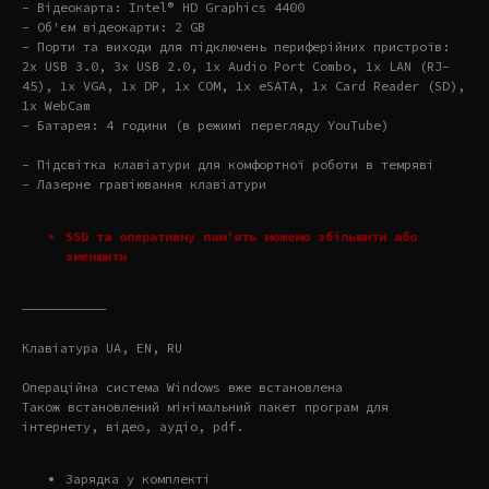
- Відеокарта: Intel® HD Graphics 4400
- Об'єм відеокарти: 2 GB
- Порти та виходи для підключень периферійних пристроїв:
2x USB 3.0, 3x USB 2.0, 1x Audio Port Combo, 1x LAN (RJ-
45), 1x VGA, 1x DP, 1x COM, 1x eSATA, 1x Card Reader (SD),
1x WebCam
- Батарея: 4 години (в режимі перегляду YouTube)
- Підсвітка клавіатури для комфортної роботи в темряві
- Лазерне гравіювання клавіатури
SSD та оперативну пам'ять можемо збільшити або
зменшити
———————————
Клавіатура UA, EN, RU
Операційна система Windows вже встановлена
Також встановлений мінімальний пакет програм для
інтернету, відео, аудіо, pdf.
Зарядка у комплекті