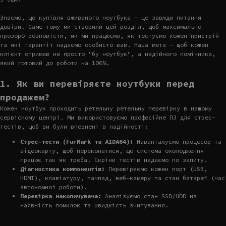
Знаємо, що купівля вживаного ноутбука — це завжди питання
довіри. Саме тому ми створили цей розділ, щоб максимально
прозоро розповісти, як ми працюємо, як тестуємо кожен пристрій
та які гарантії надаємо особисто вам. Наша мета — щоб кожен
клієнт отримав не просто "бу ноутбук", а надійного помічника,
який готовий до роботи на 100%.
1. Як ви перевіряєте ноутбуки перед
продажем?
Кожен ноутбук проходить ретельну ретельну перевірку в нашому
сервісному центрі. Ми використовуємо професійне ПЗ для стрес-
тестів, щоб ви були впевнені в надійності:
Стрес-тести (FurMark та AIDA64):
Навантажуємо процесор та
відеокарту, щоб переконатися, що система охолодження
працює так як треба. Скріни тестів надаємо по запиту.
Діагностика компонентів:
Перевіряємо кожен порт (USB,
HDMI), клавіатуру, тачпад, веб-камеру та стан батареї (час
автономної роботи).
Перевірка накопичувача:
Аналізуємо стан SSD/HDD на
наявність помилок та швидкість зчитування.