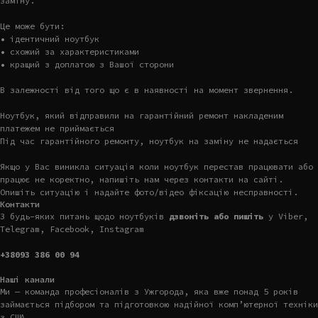
заміну.
Це може бути:
• ідентичний ноутбук
• схожий за характеристиками
• кращий з доплатою з Вашої сторони
В залежності від того що є в наявності на момент звернення.
Ноутбук, який відправили на гарантійний ремонт накладеним
платежем не приймається
Під час гарантійного ремонту, ноутбук на заміну не надається
Якщо у Вас виникла ситуація коли ноутбук перестав працювати або
працює не коректно, напишіть нам через контакти на сайті.
Опишіть ситуацію і надайте фото/відео фіксацію несправності.
Контакти
З будь-яких питань щодо ноутбуків
дзвоніть або пишіть
у Viber,
Telegram, Facebook, Instagram
+38093 386 00 94
Наші канали
Ми — команда професіоналів з Ужгорода, яка вже понад 5 років
займається підбором та підготовкою надійної комп’ютерної техніки
з США.