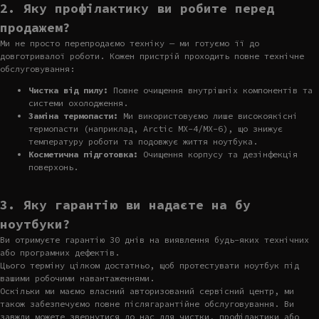
2. Яку профілактику ви робите перед
продажем?
Ми не просто перепродаємо техніку — ми готуємо її до
довготривалої роботи. Кожен пристрій проходить повне технічне
обслуговування:
Чистка від пилу:
Повне очищення внутрішніх компонентів та
системи охолодження.
Заміна термопасти:
Ми використовуємо лише високоякісні
термопасти (наприклад, Arctic MX-4/MX-6), що знижує
температуру роботи та подовжує життя ноутбука.
Косметична підготовка:
Очищення корпусу та дезінфекція
поверхонь.
3. Яку гарантію ви надаєте на бу
ноутбуки?
Ви отримуєте гарантію 30 днів на виявлення будь-яких технічних
або програмних дефектів.
Цього терміну цілком достатньо, щоб протестувати ноутбук під
вашими робочими навантаженнями.
Оскільки ми маємо власний авторизований сервісний центр, ми
також забезпечуємо повне післягарантійне обслуговування. Ви
завжди можете звернутися до нас для чистки, профілактики або