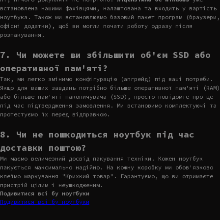
встановлена нашими фахівцями, налаштована та входить у вартість
ноутбука. Також ми встановлюємо базовий пакет програм (браузери,
офісні додатки), щоб ви могли почати роботу одразу після
розпакування.
7. Чи можете ви збільшити об'єм SSD або
оперативної пам'яті?
Так, ми легко змінимо конфігурацію (апгрейд) під ваші потреби.
Якщо для ваших завдань потрібно більше оперативної пам'яті (RAM)
або більше пам'яті накопичувача (SSD), просто повідомте про це
під час підтвердження замовлення. Ми встановимо комплектуючі та
протестуємо їх перед відправкою.
8. Чи не пошкодиться ноутбук під час
доставки поштою?
Ми маємо величезний досвід пакування техніки. Кожен ноутбук
пакується максимально надійно. На кожну коробку ми обов'язково
клеїмо маркування "Крихкий товар". Гарантуємо, що ви отримаєте
пристрій цілим і неушкодженим.
Подивитися всі бу ноутбуки
Подивитися всі бу ноутбуки