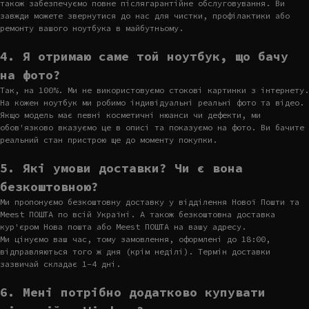
також забезпечуємо повне післягарантійне обслуговування. Ви
завжди можете звернутися до нас для чистки, профілактики або
ремонту вашого ноутбука в майбутньому.
4. Я отримаю саме той ноутбук, що бачу
на фото?
Так, на 100%. Ми не використовуємо стокові картинки з інтернету.
На кожен ноутбук ми робимо індивідуальні реальні фото та відео.
Якщо модель має певні косметичні нюанси чи дефекти, ми
обов'язково вказуємо це в описі та показуємо на фото. Ви бачите
реальний стан пристрою ще до моменту покупки.
5. Які умови доставки? Чи є вона
безкоштовною?
Ми пропонуємо безкоштовну доставку у відділення Нової Пошти та
Meest ПОШТА по всій Україні. А також безкоштовна доставка
кур'єром Нова пошта або Meest ПОШТА на вашу адресу.
Ми цінуємо ваш час, тому замовлення, оформлені до 18:00,
відправляються того ж дня (крім неділі). Термін доставки
зазвичай складає 1-4 дні.
6. Мені потрібно додатково купувати