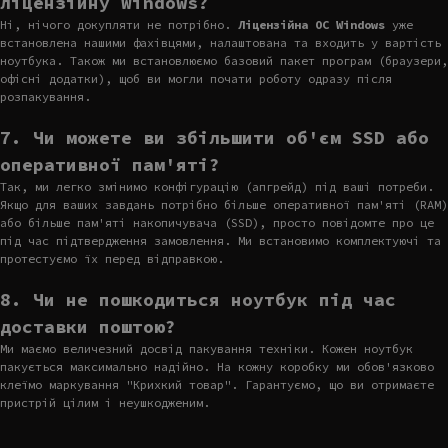
ліцензійну Windows?
Ні, нічого докупляти не потрібно.
Ліцензійна ОС Windows
уже
встановлена нашими фахівцями, налаштована та входить у вартість
ноутбука. Також ми встановлюємо базовий пакет програм (браузери,
офісні додатки), щоб ви могли почати роботу одразу після
розпакування.
7. Чи можете ви збільшити об'єм SSD або
оперативної пам'яті?
Так, ми легко змінимо конфігурацію (апгрейд) під ваші потреби.
Якщо для ваших завдань потрібно більше оперативної пам'яті (RAM)
або більше пам'яті накопичувача (SSD), просто повідомте про це
під час підтвердження замовлення. Ми встановимо комплектуючі та
протестуємо їх перед відправкою.
8. Чи не пошкодиться ноутбук під час
доставки поштою?
Ми маємо величезний досвід пакування техніки. Кожен ноутбук
пакується максимально надійно. На кожну коробку ми обов'язково
клеїмо маркування "Крихкий товар". Гарантуємо, що ви отримаєте
пристрій цілим і неушкодженим.