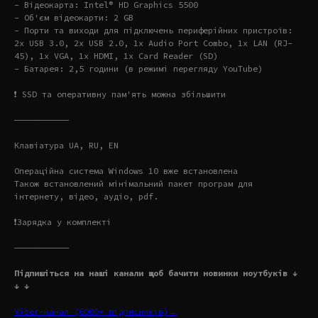
- Відеокарта: Intel® HD Graphics 5500
- Об'єм відеокарти: 2 GB
- Порти та виходи для підключень периферійних пристроїв:
2x USB 3.0, 2x USB 2.0, 1x Audio Port Combo, 1x LAN (RJ-
45), 1x VGA, 1x HDMI, 1x Card Reader (SD)
- Батарея: 2,5 години
(в режимі перегляду YouTube)
❗️ SSD та оперативну пам'ять можна збільшити
———————————
Клавіатура UA, RU, EN
Операційна система Windows 10 вже встановлена
Також встановлений мінімальний пакет програм для
інтернету, відео, аудіо, pdf.
❗️Зарядка у комплекті
———————————
Підпишіться на наші канали щоб бачити новинки ноутбуків ↓
↓ ↓
Viber-канал (6000+ підписників)→