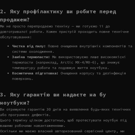
2. Яку профілактику ви робите перед
продажем?
Ми не просто перепродаємо техніку — ми готуємо її до
довготривалої роботи. Кожен пристрій проходить повне технічне
обслуговування:
Чистка від пилу:
Повне очищення внутрішніх компонентів та
системи охолодження.
Заміна термопасти:
Ми використовуємо лише високоякісні
термопасти (наприклад, Arctic MX-4/MX-6), що знижує
температуру роботи та подовжує життя ноутбука.
Косметична підготовка:
Очищення корпусу та дезінфекція
поверхонь.
3. Яку гарантію ви надаєте на бу
ноутбуки?
Ви отримуєте гарантію 30 днів на виявлення будь-яких технічних
або програмних дефектів.
Цього терміну цілком достатньо, щоб протестувати ноутбук під
вашими робочими навантаженнями.
Оскільки ми маємо власний авторизований сервісний центр, ми