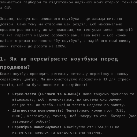
займається підбором та підготовкою надійної комп’ютерної техніки
з США.
Знаємо, що купівля вживаного ноутбука — це завжди питання
довіри. Саме тому ми створили цей розділ, щоб максимально
прозоро розповісти, як ми працюємо, як тестуємо кожен пристрій
та які гарантії надаємо особисто вам. Наша мета — щоб кожен
клієнт отримав не просто "бу ноутбук", а надійного помічника,
який готовий до роботи на 100%.
1. Як ви перевіряєте ноутбуки перед
продажем?
Кожен ноутбук проходить ретельну ретельну перевірку в нашому
сервісному центрі. Ми використовуємо професійне ПЗ для стрес-
тестів, щоб ви були впевнені в надійності:
Стрес-тести (FurMark та AIDA64):
Навантажуємо процесор та
відеокарту, щоб переконатися, що система охолодження
працює так як треба. Скріни тестів надаємо по запиту.
Діагностика компонентів:
Перевіряємо кожен порт (USB,
HDMI), клавіатуру, тачпад, веб-камеру та стан батареї (час
автономної роботи).
Перевірка накопичувача:
Аналізуємо стан SSD/HDD на
наявність помилок та швидкість зчитування.