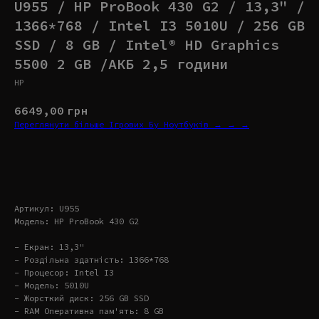
U955 / HP ProBook 430 G2 / 13,3" /
1366*768 / Intel I3 5010U / 256 GB
SSD / 8 GB / Intel® HD Graphics
5500 2 GB /АКБ 2,5 години
HP
6649,00
грн
Переглянути більше Ігрових Бу Ноутбуків → → →
Купити
Артикул: U955
Модель: HP ProBook 430 G2
- Екран: 13,3"
- Роздільна здатність: 1366*768
- Процесор: Intel I3
- Модель: 5010U
- Жорсткий диск: 256 GB SSD
- RAM Оперативна пам'ять: 8 GB