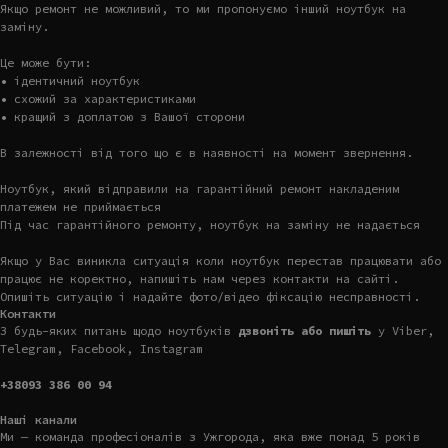
Якщо ремонт не можливий, то ми пропонуємо інший ноутбук на
заміну.
Це може бути:
• ідентичний ноутбук
• схожий за характеристиками
• кращий з доплатою з Вашої сторони
В залежності від того що є в наявності на момент звернення.
Ноутбук, який відправили на гарантійний ремонт накладеним
платежем не приймається
Під час гарантійного ремонту, ноутбук на заміну не надається
Якщо у Вас виникла ситуація коли ноутбук перестав працювати або
працює не коректно, напишіть нам через контакти на сайті.
Опишіть ситуацію і надайте фото/відео фіксацію несправності.
Контакти
З будь-яких питань щодо ноутбуків
дзвоніть або пишіть
у Viber,
Telegram, Facebook, Instagram
+38093 386 00 94
Наші канали
Ми — команда професіоналів з Ужгорода, яка вже понад 5 років