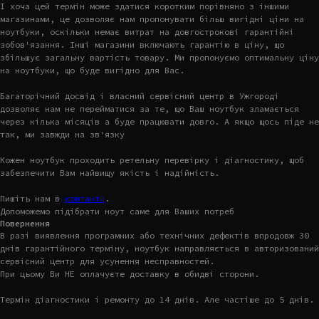
І хоча цей термін може здатися коротким порівняно з іншими
магазинами, це дозволяє нам пропонувати більш вигідні ціни на
ноутбуки, оскільки немає витрат на довгострокові гарантійні
зобов'язання. Інші магазини включають гарантію в ціну, що
збільшує загальну вартість товару. Ми пропонуємо оптимальну ціну
на ноутбуки, що буде вигідно для Вас.
Багаторічний досвід і власний сервісний центр в Ужгороді
дозволяє нам не перейматися за те, що Ваш ноутбук зламається
через кілька місяців а буде працювати довго. А якщо щось піде не
так, ми завжди на зв'язку
Кожен ноутбук проходить ретельну перевірку і діагностику, щоб
забезпечити Вам найвищу якість і надійність.
Пишіть нам в
контакти
.
Допоможемо підібрати ноут саме для Ваших потреб
Повернення
В разі виявлення програмних або технічних дефектів впродовж 30
днів гарантійного терміну, ноутбук направляється в авторизований
сервісний центр для усунення несправностей.
При цьому Ви НЕ оплачуєте доставку в обидві сторони.
Термін діагностики і ремонту до 14 днів. Але частіше до 5 днів.