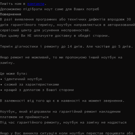
Пишіть нам в
контакти
.
Допоможемо підібрати ноут саме для Ваших потреб
Повернення
В разі виявлення програмних або технічних дефектів впродовж 30
днів гарантійного терміну, ноутбук направляється в авторизований
сервісний центр для усунення несправностей.
При цьому Ви НЕ оплачуєте доставку в обидві сторони.
Термін діагностики і ремонту до 14 днів. Але частіше до 5 днів.
Якщо ремонт не можливий, то ми пропонуємо інший ноутбук на
заміну.
Це може бути:
• ідентичний ноутбук
• схожий за характеристиками
• кращий з доплатою з Вашої сторони
В залежності від того що є в наявності на момент звернення.
Ноутбук, який відправили на гарантійний ремонт накладеним
платежем не приймається
Під час гарантійного ремонту, ноутбук на заміну не надається
Якщо у Вас виникла ситуація коли ноутбук перестав працювати або