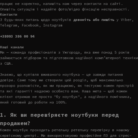
працює не коректно, напишіть нам через контакти на сайті.
Опишіть ситуацію і надайте фото/відео фіксацію несправності.
Контакти
З будь-яких питань щодо ноутбуків
дзвоніть або пишіть
у Viber,
Telegram, Facebook, Instagram
+38093 386 00 94
Наші канали
Ми — команда професіоналів з Ужгорода, яка вже понад 5 років
займається підбором та підготовкою надійної комп’ютерної техніки
з США.
Знаємо, що купівля вживаного ноутбука — це завжди питання
довіри. Саме тому ми створили цей розділ, щоб максимально
прозоро розповісти, як ми працюємо, як тестуємо кожен пристрій
та які гарантії надаємо особисто вам. Наша мета — щоб кожен
клієнт отримав не просто "бу ноутбук", а надійного помічника,
який готовий до роботи на 100%.
1. Як ви перевіряєте ноутбуки перед
продажем?
Кожен ноутбук проходить ретельну ретельну перевірку в нашому
сервісному центрі. Ми використовуємо професійне ПЗ для стрес-