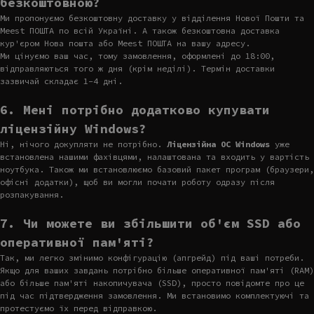
безкоштовною?
Ми пропонуємо безкоштовну доставку у відділення Нової Пошти та
Meest ПОШТА по всій Україні. А також безкоштовна доставка
кур'єром Нова пошта або Meest ПОШТА на вашу адресу.
Ми цінуємо ваш час, тому замовлення, оформлені до 18:00,
відправляються того ж дня (крім неділі). Термін доставки
зазвичай складає 1-4 дні.
6. Мені потрібно додатково купувати
ліцензійну Windows?
Ні, нічого докупляти не потрібно.
Ліцензійна ОС Windows
уже
встановлена нашими фахівцями, налаштована та входить у вартість
ноутбука. Також ми встановлюємо базовий пакет програм (браузери,
офісні додатки), щоб ви могли почати роботу одразу після
розпакування.
7. Чи можете ви збільшити об'єм SSD або
оперативної пам'яті?
Так, ми легко змінимо конфігурацію (апгрейд) під ваші потреби.
Якщо для ваших завдань потрібно більше оперативної пам'яті (RAM)
або більше пам'яті накопичувача (SSD), просто повідомте про це
під час підтвердження замовлення. Ми встановимо комплектуючі та
протестуємо їх перед відправкою.