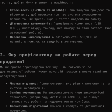
тестів, щоб ви були впевнені в надійності:
Стрес-тести (FurMark та AIDA64):
Навантажуємо процесор та
відеокарту, щоб переконатися, що система охолодження
працює так як треба. Скріни тестів надаємо по запиту.
Діагностика компонентів:
Перевіряємо кожен порт (USB,
HDMI), клавіатуру, тачпад, веб-камеру та стан батареї (час
автономної роботи).
Перевірка накопичувача:
Аналізуємо стан SSD/HDD на
наявність помилок та швидкість зчитування.
2. Яку профілактику ви робите перед
продажем?
Ми не просто перепродаємо техніку — ми готуємо її до
довготривалої роботи. Кожен пристрій проходить повне технічне
обслуговування:
Чистка від пилу:
Повне очищення внутрішніх компонентів та
системи охолодження.
Заміна термопасти:
Ми використовуємо лише високоякісні
термопасти (наприклад, Arctic MX-4/MX-6), що знижує
температуру роботи та подовжує життя ноутбука.
Косметична підготовка:
Очищення корпусу та дезінфекція
поверхонь.