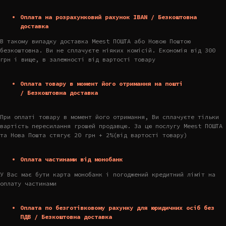
Оплата на розрахунковий рахунок IBAN / Безкоштовна
доставка
В такому випадку доставка Meest ПОШТА або Новою Поштою
безкоштовна. Ви не сплачуєте ніяких комісій. Економія від 300
грн і вище, в залежності від вартості товару
Оплата товару в момент його отримання на пошті
/ Безкоштовна доставка
При оплаті товару в момент його отримання, Ви сплачуєте тільки
вартість пересилання грошей продавцю. За цю послугу Meest ПОШТА
та Нова Пошта стягує 20 грн + 2%(від вартості товару)
Оплата частинами від монобанк
У Вас має бути карта монобанк і погоджений кредитний ліміт на
оплату частинами
Оплата по безготівковому рахунку для юридичних осіб без
ПДВ / Безкоштовна доставка