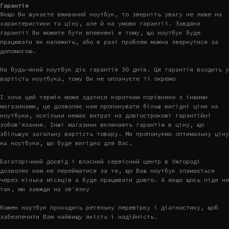
Гарантія
Якщо Ви шукаєте вживаний ноутбук, то зверніть увагу не лише на
характеристики та ціну, але й на умови гарантії. Завдяки
гарантії Ви можете бути впевнені в тому, що ноутбук буде
працювати як належить, або в разі проблем можна звернутися за
допомогою.
На будь-який ноутбук діє гарантія 30 днів. Ця гарантія входить у
вартість ноутбука, тому Ви не оплачуєте її окремо
І хоча цей термін може здатися коротким порівняно з іншими
магазинами, це дозволяє нам пропонувати більш вигідні ціни на
ноутбуки, оскільки немає витрат на довгострокові гарантійні
зобов'язання. Інші магазини включають гарантію в ціну, що
збільшує загальну вартість товару. Ми пропонуємо оптимальну ціну
на ноутбуки, що буде вигідно для Вас.
Багаторічний досвід і власний сервісний центр в Ужгороді
дозволяє нам не перейматися за те, що Ваш ноутбук зламається
через кілька місяців а буде працювати довго. А якщо щось піде не
так, ми завжди на зв'язку
Кожен ноутбук проходить ретельну перевірку і діагностику, щоб
забезпечити Вам найвищу якість і надійність.