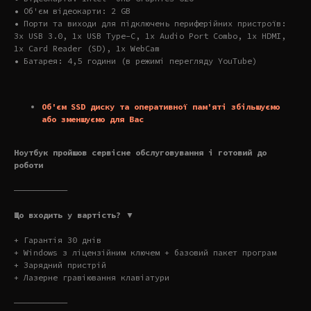
• Об'єм відеокарти: 2 GB
• Порти та виходи для підключень периферійних пристроїв:
3x USB 3.0, 1x USB Type-C, 1x Audio Port Combo, 1x HDMI,
1x Card Reader (SD), 1x WebCam
• Батарея: 4,5 години (в режимі перегляду YouTube)
Об'єм SSD диску та оперативної пам'яті збільшуємо
або зменшуємо для Вас
Ноутбук пройшов сервісне обслуговування і готовий до
роботи
———————————
Що входить у вартість? ▼
+ Гарантія 30 днів
+ Windows з ліцензійним ключем + базовий пакет програм
+ Зарядний пристрій
+ Лазерне гравіювання клавіатури
———————————