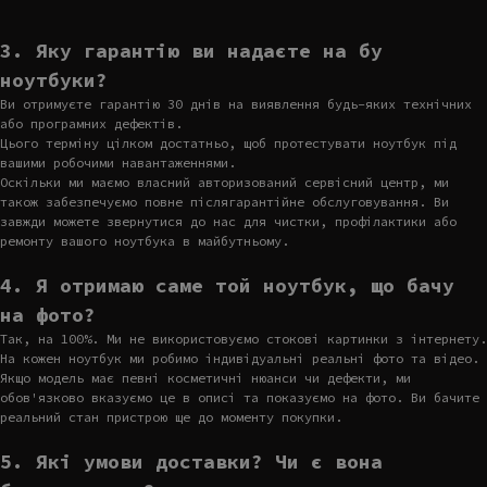
3. Яку гарантію ви надаєте на бу
ноутбуки?
Ви отримуєте гарантію 30 днів на виявлення будь-яких технічних
або програмних дефектів.
Цього терміну цілком достатньо, щоб протестувати ноутбук під
вашими робочими навантаженнями.
Оскільки ми маємо власний авторизований сервісний центр, ми
також забезпечуємо повне післягарантійне обслуговування. Ви
завжди можете звернутися до нас для чистки, профілактики або
ремонту вашого ноутбука в майбутньому.
4. Я отримаю саме той ноутбук, що бачу
на фото?
Так, на 100%. Ми не використовуємо стокові картинки з інтернету.
На кожен ноутбук ми робимо індивідуальні реальні фото та відео.
Якщо модель має певні косметичні нюанси чи дефекти, ми
обов'язково вказуємо це в описі та показуємо на фото. Ви бачите
реальний стан пристрою ще до моменту покупки.
5. Які умови доставки? Чи є вона