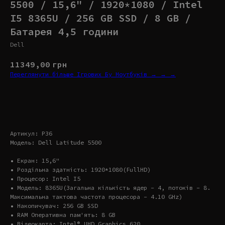
5500 / 15,6" / 1920*1080 / Intel
I5 8365U / 256 GB SSD / 8 GB /
Батарея 4,5 години
Dell
11349,00
грн
Переглянути більше Ігрових Бу Ноутбуків → → →
Купити
Артикул: P36
Модель: Dell Latitude 5500
• Екран: 15,6"
• Роздільна здатність: 1920*1080(FullHD)
• Процесор: Intel I5
• Модель: 8365U(Загальна кількість ядер – 4, потоків – 8.
Максимальна тактова частота процесора – 4.10 GHz)
• Накопичувач: 256 GB SSD
• RAM Оперативна пам'ять: 8 GB
• Відеокарта: Intel® UHD Graphics 620