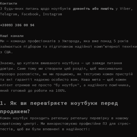
Контакти
З будь-яких питань щодо ноутбуків
дзвоніть або пишіть
у Viber,
Telegram, Facebook, Instagram
+38093 386 00 94
Наші канали
Ми — команда професіоналів з Ужгорода, яка вже понад 5 років
займається підбором та підготовкою надійної комп’ютерної техніки
з США.
Знаємо, що купівля вживаного ноутбука — це завжди питання
довіри. Саме тому ми створили цей розділ, щоб максимально
прозоро розповісти, як ми працюємо, як тестуємо кожен пристрій
та які гарантії надаємо особисто вам. Наша мета — щоб кожен
клієнт отримав не просто "бу ноутбук", а надійного помічника,
який готовий до роботи на 100%.
1. Як ви перевіряєте ноутбуки перед
продажем?
Кожен ноутбук проходить ретельну ретельну перевірку в нашому
сервісному центрі. Ми використовуємо професійне ПЗ для стрес-
тестів, щоб ви були впевнені в надійності: