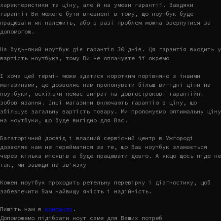
характеристики та ціну, але й на умови гарантії. Завдяки
гарантії Ви можете бути впевнені в тому, що ноутбук буде
працювати як належить, або в разі проблем можна звернутися за
допомогою.
На будь-який ноутбук діє гарантія 30 днів. Ця гарантія входить у
вартість ноутбука, тому Ви не оплачуєте її окремо
І хоча цей термін може здатися коротким порівняно з іншими
магазинами, це дозволяє нам пропонувати більш вигідні ціни на
ноутбуки, оскільки немає витрат на довгострокові гарантійні
зобов'язання. Інші магазини включають гарантію в ціну, що
збільшує загальну вартість товару. Ми пропонуємо оптимальну ціну
на ноутбуки, що буде вигідно для Вас.
Багаторічний досвід і власний сервісний центр в Ужгороді
дозволяє нам не перейматися за те, що Ваш ноутбук зламається
через кілька місяців а буде працювати довго. А якщо щось піде не
так, ми завжди на зв'язку
Кожен ноутбук проходить ретельну перевірку і діагностику, щоб
забезпечити Вам найвищу якість і надійність.
Пишіть нам в
контакти
.
Допоможемо підібрати ноут саме для Ваших потреб