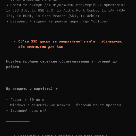
• Порти та виходи для підключень периферійних пристроїв:
1x USB 3.0, 2x USB 2.0, 1x Audio Port Combo, 1x LAN (RJ-
45), 1x HDMI, 1x Card Reader (SD), 1x WebCam
• Батарея: 4 години (в режимі перегляду YouTube)
Об'єм SSD диску та оперативної пам'яті збільшуємо
або зменшуємо для Вас
Ноутбук пройшов сервісне обслуговування і готовий до
роботи
———————————
Що входить у вартість? ▼
+ Гарантія 30 днів
+ Windows з ліцензійним ключем + базовий пакет програм
+ Зарядний пристрій
———————————
Операційна система Windows вже встановлена