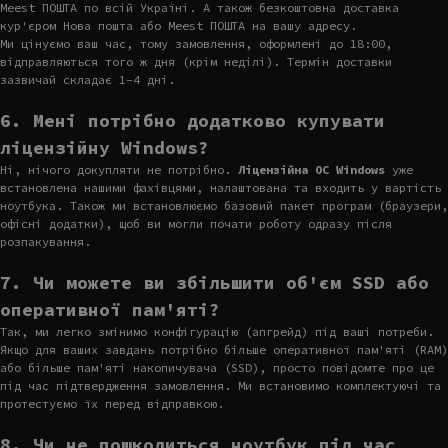
Meest ПОШТА по всій Україні. А також безкоштовна доставка
кур'єром Нова пошта або Meest ПОШТА на вашу адресу.
Ми цінуємо ваш час, тому замовлення, оформлені до 18:00,
відправляються того ж дня (крім неділі). Термін доставки
зазвичай складає 1-4 дні.
6. Мені потрібно додатково купувати
ліцензійну Windows?
Ні, нічого докупляти не потрібно.
Ліцензійна ОС Windows
уже
встановлена нашими фахівцями, налаштована та входить у вартість
ноутбука. Також ми встановлюємо базовий пакет програм (браузери,
офісні додатки), щоб ви могли почати роботу одразу після
розпакування.
7. Чи можете ви збільшити об'єм SSD або
оперативної пам'яті?
Так, ми легко змінимо конфігурацію (апгрейд) під ваші потреби.
Якщо для ваших завдань потрібно більше оперативної пам'яті (RAM)
або більше пам'яті накопичувача (SSD), просто повідомте про це
під час підтвердження замовлення. Ми встановимо комплектуючі та
протестуємо їх перед відправкою.
8. Чи не пошкодиться ноутбук під час