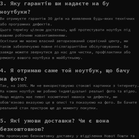
3. Яку гарантію ви надаєте на бу
ноутбуки?
Ви отримуєте гарантію 30 днів на виявлення будь-яких технічних
або програмних дефектів.
Цього терміну цілком достатньо, щоб протестувати ноутбук під
вашими робочими навантаженнями.
Оскільки ми маємо власний авторизований сервісний центр, ми
також забезпечуємо повне післягарантійне обслуговування. Ви
завжди можете звернутися до нас для чистки, профілактики або
ремонту вашого ноутбука в майбутньому.
4. Я отримаю саме той ноутбук, що бачу
на фото?
Так, на 100%. Ми не використовуємо стокові картинки з інтернету.
На кожен ноутбук ми робимо індивідуальні реальні фото та відео.
Якщо модель має певні косметичні нюанси чи дефекти, ми
обов'язково вказуємо це в описі та показуємо на фото. Ви бачите
реальний стан пристрою ще до моменту покупки.
5. Які умови доставки? Чи є вона
безкоштовною?
Ми пропонуємо безкоштовну доставку у відділення Нової Пошти та