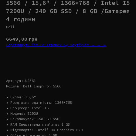
5566 / 15,6" / 1366*768 / Intel I5
7200U / 240 GB SSD / 8 GB /Батарея
4 години
Dell
6649,00
грн
Переглянути більше Ігрових Бу Ноутбуків → → →
Купити
Артикул: U2361
Модель: Dell Inspiron 5566
• Екран: 15,6"
• Роздільна здатність: 1366*768
• Процесор: Intel I5
• Модель: 7200U
• Накопичувач: 240 GB SSD
• RAM Оперативна пам'ять: 8 GB
• Відеокарта: Intel® HD Graphics 620
• Об'єм відеокарти: 2 GB