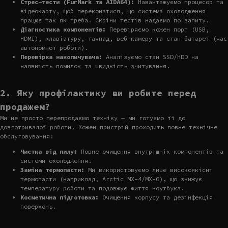
Стрес-тести (FurMark та AIDA64):
Навантажуємо процесор та
відеокарту, щоб переконатися, що система охолодження
працює так як треба. Скріни тестів надаємо по запиту.
Діагностика компонентів:
Перевіряємо кожен порт (USB,
HDMI), клавіатуру, тачпад, веб-камеру та стан батареї (час
автономної роботи).
Перевірка накопичувача:
Аналізуємо стан SSD/HDD на
наявність помилок та швидкість зчитування.
2. Яку профілактику ви робите перед
продажем?
Ми не просто перепродаємо техніку — ми готуємо її до
довготривалої роботи. Кожен пристрій проходить повне технічне
обслуговування:
Чистка від пилу:
Повне очищення внутрішніх компонентів та
системи охолодження.
Заміна термопасти:
Ми використовуємо лише високоякісні
термопасти (наприклад, Arctic MX-4/MX-6), що знижує
температуру роботи та подовжує життя ноутбука.
Косметична підготовка:
Очищення корпусу та дезінфекція
поверхонь.