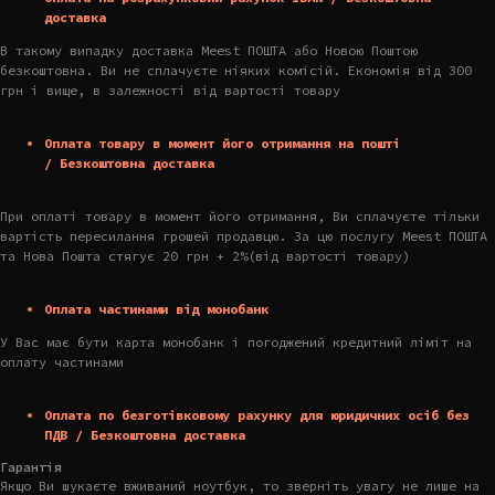
доставка
В такому випадку доставка Meest ПОШТА або Новою Поштою
безкоштовна. Ви не сплачуєте ніяких комісій. Економія від 300
грн і вище, в залежності від вартості товару
Оплата товару в момент його отримання на пошті
/ Безкоштовна доставка
При оплаті товару в момент його отримання, Ви сплачуєте тільки
вартість пересилання грошей продавцю. За цю послугу Meest ПОШТА
та Нова Пошта стягує 20 грн + 2%(від вартості товару)
Оплата частинами від монобанк
У Вас має бути карта монобанк і погоджений кредитний ліміт на
оплату частинами
Оплата по безготівковому рахунку для юридичних осіб без
ПДВ / Безкоштовна доставка
Гарантія
Якщо Ви шукаєте вживаний ноутбук, то зверніть увагу не лише на