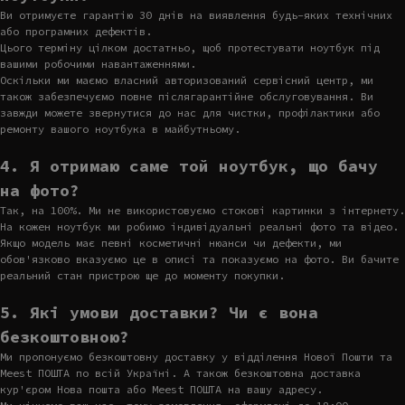
Ви отримуєте гарантію 30 днів на виявлення будь-яких технічних
або програмних дефектів.
Цього терміну цілком достатньо, щоб протестувати ноутбук під
вашими робочими навантаженнями.
Оскільки ми маємо власний авторизований сервісний центр, ми
також забезпечуємо повне післягарантійне обслуговування. Ви
завжди можете звернутися до нас для чистки, профілактики або
ремонту вашого ноутбука в майбутньому.
4. Я отримаю саме той ноутбук, що бачу
на фото?
Так, на 100%. Ми не використовуємо стокові картинки з інтернету.
На кожен ноутбук ми робимо індивідуальні реальні фото та відео.
Якщо модель має певні косметичні нюанси чи дефекти, ми
обов'язково вказуємо це в описі та показуємо на фото. Ви бачите
реальний стан пристрою ще до моменту покупки.
5. Які умови доставки? Чи є вона
безкоштовною?
Ми пропонуємо безкоштовну доставку у відділення Нової Пошти та
Meest ПОШТА по всій Україні. А також безкоштовна доставка
кур'єром Нова пошта або Meest ПОШТА на вашу адресу.