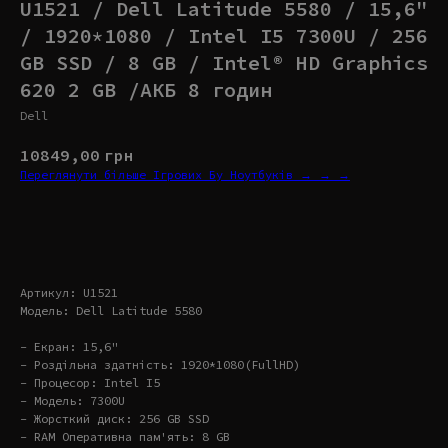
U1521 / Dell Latitude 5580 / 15,6"
/ 1920*1080 / Intel I5 7300U / 256
GB SSD / 8 GB / Intel® HD Graphics
620 2 GB /АКБ 8 годин
Dell
10849,00
грн
Переглянути більше Ігрових Бу Ноутбуків → → →
Купити
Артикул: U1521
Модель: Dell Latitude 5580
- Екран: 15,6"
- Роздільна здатність: 1920*1080(FullHD)
- Процесор: Intel I5
- Модель: 7300U
- Жорсткий диск: 256 GB SSD
- RAM Оперативна пам'ять: 8 GB