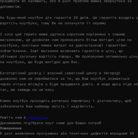
працювати як належить, або в разі проблем можна звернутися за
допомогою.
На будь-який ноутбук діє гарантія 30 днів. Ця гарантія входить у
вартість ноутбука, тому Ви не оплачуєте її окремо
І хоча цей термін може здатися коротким порівняно з іншими
магазинами, це дозволяє нам пропонувати більш вигідні ціни на
ноутбуки, оскільки немає витрат на довгострокові гарантійні
зобов'язання. Інші магазини включають гарантію в ціну, що
збільшує загальну вартість товару. Ми пропонуємо оптимальну ціну
на ноутбуки, що буде вигідно для Вас.
Багаторічний досвід і власний сервісний центр в Ужгороді
дозволяє нам не перейматися за те, що Ваш ноутбук зламається
через кілька місяців а буде працювати довго. А якщо щось піде не
так, ми завжди на зв'язку
Кожен ноутбук проходить ретельну перевірку і діагностику, щоб
забезпечити Вам найвищу якість і надійність.
Пишіть нам в
контакти
.
Допоможемо підібрати ноут саме для Ваших потреб
Повернення
В разі виявлення програмних або технічних дефектів впродовж 30