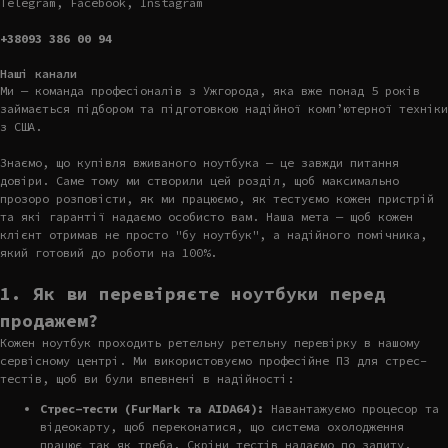
Telegram, Facebook, Instagram
+38093 386 00 94
Наші канали
Ми — команда професіоналів з Ужгорода, яка вже понад 5 років
займається підбором та підготовкою надійної комп’ютерної техніки
з США.
Знаємо, що купівля вживаного ноутбука — це завжди питання
довіри. Саме тому ми створили цей розділ, щоб максимально
прозоро розповісти, як ми працюємо, як тестуємо кожен пристрій
та які гарантії надаємо особисто вам. Наша мета — щоб кожен
клієнт отримав не просто "бу ноутбук", а надійного помічника,
який готовий до роботи на 100%.
1. Як ви перевіряєте ноутбуки перед
продажем?
Кожен ноутбук проходить ретельну ретельну перевірку в нашому
сервісному центрі. Ми використовуємо професійне ПЗ для стрес-
тестів, щоб ви були впевнені в надійності:
Стрес-тести (FurMark та AIDA64):
Навантажуємо процесор та
відеокарту, щоб переконатися, що система охолодження
працює так як треба. Скріни тестів надаємо по запиту.