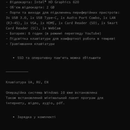
- Відеокарта: Intel® HD Graphics 620
- Об'єм відеокарти: 2 GB
- Порти та виходи для підключень периферійних пристроїв:
3x USB 3.0, 1x USB Type-C, 1x Audio Port Combo, 1x LAN
(RJ-45), 1x VGA, 1x HDMI, 1x Card Reader (SD), 1x Smart
Card Reader (SC), 1x WebCam
- Батарея: 8 годин (в режимі перегляду YouTube)
- Підсвітка клавіатури для комфортної роботи в темряві
- Гравіювання клавіатури
SSD та оперативну пам'ять можна збільшити
———————————
Клавіатура UA, RU, EN
Операційна система Windows 10 вже встановлена
Також встановлений мінімальний пакет програм для
інтернету, відео, аудіо, pdf.
Зарядка у комплекті