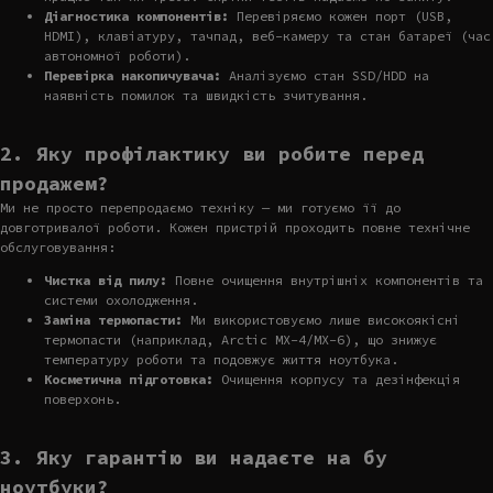
Діагностика компонентів:
Перевіряємо кожен порт (USB,
HDMI), клавіатуру, тачпад, веб-камеру та стан батареї (час
автономної роботи).
Перевірка накопичувача:
Аналізуємо стан SSD/HDD на
наявність помилок та швидкість зчитування.
2. Яку профілактику ви робите перед
продажем?
Ми не просто перепродаємо техніку — ми готуємо її до
довготривалої роботи. Кожен пристрій проходить повне технічне
обслуговування:
Чистка від пилу:
Повне очищення внутрішніх компонентів та
системи охолодження.
Заміна термопасти:
Ми використовуємо лише високоякісні
термопасти (наприклад, Arctic MX-4/MX-6), що знижує
температуру роботи та подовжує життя ноутбука.
Косметична підготовка:
Очищення корпусу та дезінфекція
поверхонь.
3. Яку гарантію ви надаєте на бу
ноутбуки?