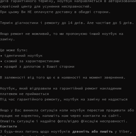
днів гарантійного терміну, ноутбук направляється в авторизований
сервісний центр для усунення несправностей.
При цьому Ви НЕ оплачуєте доставку в обидві сторони.
Термін діагностики і ремонту до 14 днів. Але частіше до 5 днів.
Якщо ремонт не можливий, то ми пропонуємо інший ноутбук на
заміну.
Це може бути:
• ідентичний ноутбук
• схожий за характеристиками
• кращий з доплатою з Вашої сторони
В залежності від того що є в наявності на момент звернення.
Ноутбук, який відправили на гарантійний ремонт накладеним
платежем не приймається
Під час гарантійного ремонту, ноутбук на заміну не надається
Якщо у Вас виникла ситуація коли ноутбук перестав працювати або
працює не коректно, напишіть нам через контакти на сайті.
Опишіть ситуацію і надайте фото/відео фіксацію несправності.
Контакти
З будь-яких питань щодо ноутбуків
дзвоніть або пишіть
у Viber,