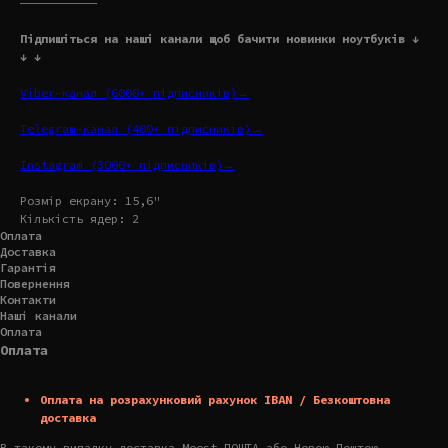
———————————
Підпишіться на наші канали щоб бачити новинки ноутбуків ↓
↓ ↓
Viber-канал (6000+ підписників)→
Telegram-канал (400+ підписників)→
Instagram (3000+ підписників)→
Розмір екрану: 15,6"
Кількість ядер: 2
Оплата
Доставка
Гарантія
Повернення
Контакти
Наші канали
Оплата
Оплата
Оплата на розрахунковий рахунок IBAN / Безкоштовна
доставка
В такому випадку доставка Meest ПОШТА або Новою Поштою