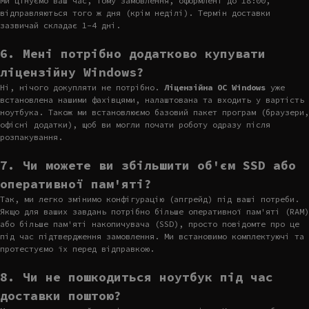
Ми цінуємо ваш час, тому замовлення, оформлені до 18:00,
відправляються того ж дня (крім неділі). Термін доставки
зазвичай складає 1-4 дні.
6. Мені потрібно додатково купувати
ліцензійну Windows?
Ні, нічого докупляти не потрібно.
Ліцензійна ОС Windows
уже
встановлена нашими фахівцями, налаштована та входить у вартість
ноутбука. Також ми встановлюємо базовий пакет програм (браузери,
офісні додатки), щоб ви могли почати роботу одразу після
розпакування.
7. Чи можете ви збільшити об'єм SSD або
оперативної пам'яті?
Так, ми легко змінимо конфігурацію (апгрейд) під ваші потреби.
Якщо для ваших завдань потрібно більше оперативної пам'яті (RAM)
або більше пам'яті накопичувача (SSD), просто повідомте про це
під час підтвердження замовлення. Ми встановимо комплектуючі та
протестуємо їх перед відправкою.
8. Чи не пошкодиться ноутбук під час
доставки поштою?