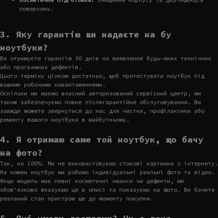
поверхонь.
3. Яку гарантію ви надаєте на бу
ноутбуки?
Ви отримуєте гарантію 30 днів на виявлення будь-яких технічних
або програмних дефектів.
Цього терміну цілком достатньо, щоб протестувати ноутбук під
вашими робочими навантаженнями.
Оскільки ми маємо власний авторизований сервісний центр, ми
також забезпечуємо повне післягарантійне обслуговування. Ви
завжди можете звернутися до нас для чистки, профілактики або
ремонту вашого ноутбука в майбутньому.
4. Я отримаю саме той ноутбук, що бачу
на фото?
Так, на 100%. Ми не використовуємо стокові картинки з інтернету.
На кожен ноутбук ми робимо індивідуальні реальні фото та відео.
Якщо модель має певні косметичні нюанси чи дефекти, ми
обов'язково вказуємо це в описі та показуємо на фото. Ви бачите
реальний стан пристрою ще до моменту покупки.