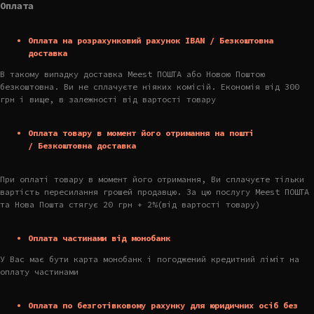
Оплата
Оплата на розрахунковий рахунок IBAN / Безкоштовна
доставка
В такому випадку доставка Meest ПОШТА або Новою Поштою
безкоштовна. Ви не сплачуєте ніяких комісій. Економія від 300
грн і вище, в залежності від вартості товару
Оплата товару в момент його отримання на пошті
/ Безкоштовна доставка
При оплаті товару в момент його отримання, Ви сплачуєте тільки
вартість пересилання грошей продавцю. За цю послугу Meest ПОШТА
та Нова Пошта стягує 20 грн + 2%(від вартості товару)
Оплата частинами від монобанк
У Вас має бути карта монобанк і погоджений кредитний ліміт на
оплату частинами
Оплата по безготівковому рахунку для юридичних осіб без