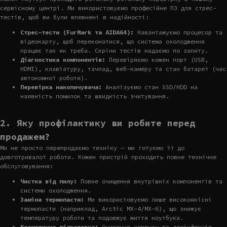
сервісному центрі. Ми використовуємо професійне ПЗ для стрес-
тестів, щоб ви були впевнені в надійності:
Стрес-тести (FurMark та AIDA64):
Навантажуємо процесор та
відеокарту, щоб переконатися, що система охолодження
працює так як треба. Скріни тестів надаємо по запиту.
Діагностика компонентів:
Перевіряємо кожен порт (USB,
HDMI), клавіатуру, тачпад, веб-камеру та стан батареї (час
автономної роботи).
Перевірка накопичувача:
Аналізуємо стан SSD/HDD на
наявність помилок та швидкість зчитування.
2. Яку профілактику ви робите перед
продажем?
Ми не просто перепродаємо техніку — ми готуємо її до
довготривалої роботи. Кожен пристрій проходить повне технічне
обслуговування:
Чистка від пилу:
Повне очищення внутрішніх компонентів та
системи охолодження.
Заміна термопасти:
Ми використовуємо лише високоякісні
термопасти (наприклад, Arctic MX-4/MX-6), що знижує
температуру роботи та подовжує життя ноутбука.
Косметична підготовка:
Очищення корпусу та дезінфекція