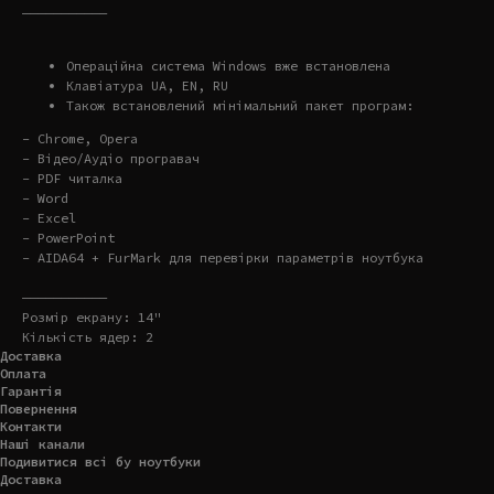
———————————
Операційна система Windows вже встановлена
Клавіатура UA, EN, RU
Також встановлений мінімальний пакет програм:
- Chrome, Opera
- Відео/Аудіо програвач
- PDF читалка
- Word
- Excel
- PowerPoint
- AIDA64 + FurMark для перевірки параметрів ноутбука
———————————
Розмір екрану: 14"
Кількість ядер: 2
Доставка
Оплата
Гарантія
Повернення
Контакти
Наші канали
Подивитися всі бу ноутбуки
Доставка