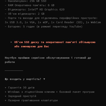
- Накопичувач: 256 GB SSD
- RAM Оперативна пам'ять: 8 GB
- Відеокарта: Intel® HD Graphics 620
- Об'єм відеокарти: 2 GB
- Порти та виходи для підключень периферійних пристроїв:
3x USB 3.0, 1x VGA, 1x mDP, 1x Card Reader (SD), 1x WebCam
- Батарея: 5 годин (в режимі перегляду YouTube)
Об'єм SSD диску та оперативної пам'яті збільшуємо
або зменшуємо для Вас
Ноутбук пройшов сервісне обслуговування і готовий до
роботи
———————————
Що входить у вартість? ▼
+ Гарантія 30 днів
+ Windows з ліцензійним ключем + базовий пакет програм
+ Зарядний пристрій
+ Лазерне гравіювання клавіатури