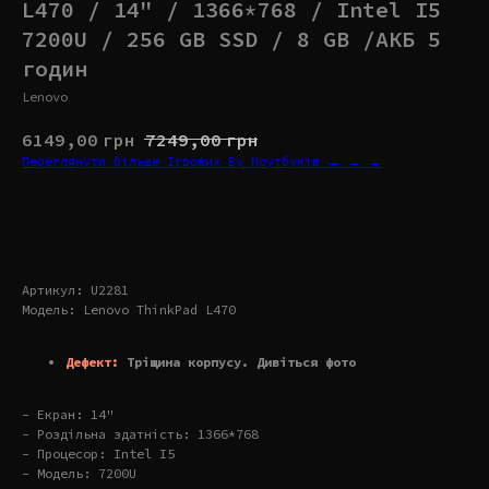
L470 / 14" / 1366*768 / Intel I5
7200U / 256 GB SSD / 8 GB /АКБ 5
годин
Lenovo
6149,00
грн
7249,00
грн
Переглянути більше Ігрових Бу Ноутбуків → → →
Купити
Артикул: U2281
Модель: Lenovo ThinkPad L470
Дефект:
Тріщина корпусу. Дивіться фото
- Екран: 14"
- Роздільна здатність: 1366*768
- Процесор: Intel I5
- Модель: 7200U