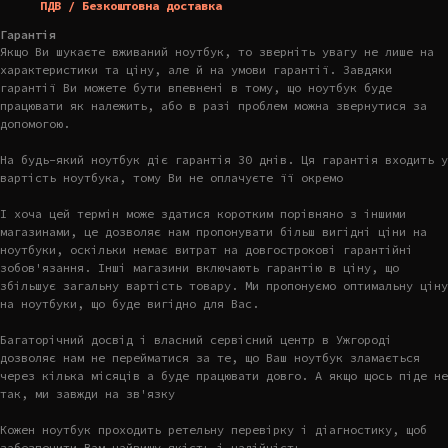
ПДВ / Безкоштовна доставка
Гарантія
Якщо Ви шукаєте вживаний ноутбук, то зверніть увагу не лише на
характеристики та ціну, але й на умови гарантії. Завдяки
гарантії Ви можете бути впевнені в тому, що ноутбук буде
працювати як належить, або в разі проблем можна звернутися за
допомогою.
На будь-який ноутбук діє гарантія 30 днів. Ця гарантія входить у
вартість ноутбука, тому Ви не оплачуєте її окремо
І хоча цей термін може здатися коротким порівняно з іншими
магазинами, це дозволяє нам пропонувати більш вигідні ціни на
ноутбуки, оскільки немає витрат на довгострокові гарантійні
зобов'язання. Інші магазини включають гарантію в ціну, що
збільшує загальну вартість товару. Ми пропонуємо оптимальну ціну
на ноутбуки, що буде вигідно для Вас.
Багаторічний досвід і власний сервісний центр в Ужгороді
дозволяє нам не перейматися за те, що Ваш ноутбук зламається
через кілька місяців а буде працювати довго. А якщо щось піде не
так, ми завжди на зв'язку
Кожен ноутбук проходить ретельну перевірку і діагностику, щоб
забезпечити Вам найвищу якість і надійність.