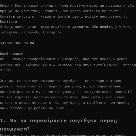
Якщо у Вас виникла ситуація коли ноутбук перестав працювати або
працює не коректно, напишіть нам через контакти на сайті.
Опишіть ситуацію і надайте фото/відео фіксацію несправності.
Контакти
З будь-яких питань щодо ноутбуків
дзвоніть або пишіть
у Viber,
Telegram, Facebook, Instagram
+38093 386 00 94
Наші канали
Ми — команда професіоналів з Ужгорода, яка вже понад 5 років
займається підбором та підготовкою надійної комп’ютерної техніки
з США.
Знаємо, що купівля вживаного ноутбука — це завжди питання
довіри. Саме тому ми створили цей розділ, щоб максимально
прозоро розповісти, як ми працюємо, як тестуємо кожен пристрій
та які гарантії надаємо особисто вам. Наша мета — щоб кожен
клієнт отримав не просто "бу ноутбук", а надійного помічника,
який готовий до роботи на 100%.
1. Як ви перевіряєте ноутбуки перед
продажем?
Кожен ноутбук проходить ретельну ретельну перевірку в нашому