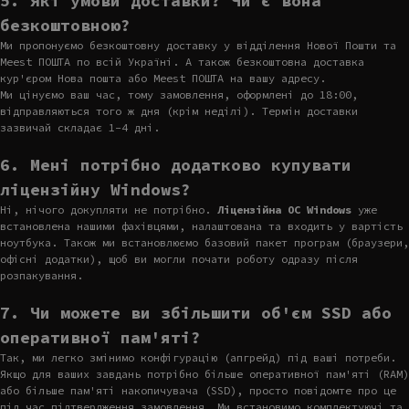
5. Які умови доставки? Чи є вона
безкоштовною?
Ми пропонуємо безкоштовну доставку у відділення Нової Пошти та
Meest ПОШТА по всій Україні. А також безкоштовна доставка
кур'єром Нова пошта або Meest ПОШТА на вашу адресу.
Ми цінуємо ваш час, тому замовлення, оформлені до 18:00,
відправляються того ж дня (крім неділі). Термін доставки
зазвичай складає 1-4 дні.
6. Мені потрібно додатково купувати
ліцензійну Windows?
Ні, нічого докупляти не потрібно.
Ліцензійна ОС Windows
уже
встановлена нашими фахівцями, налаштована та входить у вартість
ноутбука. Також ми встановлюємо базовий пакет програм (браузери,
офісні додатки), щоб ви могли почати роботу одразу після
розпакування.
7. Чи можете ви збільшити об'єм SSD або
оперативної пам'яті?
Так, ми легко змінимо конфігурацію (апгрейд) під ваші потреби.
Якщо для ваших завдань потрібно більше оперативної пам'яті (RAM)
або більше пам'яті накопичувача (SSD), просто повідомте про це
під час підтвердження замовлення. Ми встановимо комплектуючі та