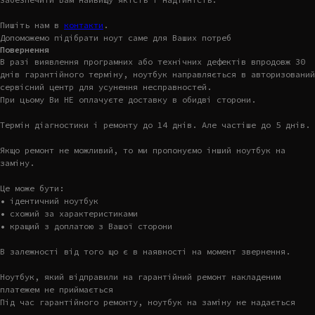
Пишіть нам в
контакти
.
Допоможемо підібрати ноут саме для Ваших потреб
Повернення
В разі виявлення програмних або технічних дефектів впродовж 30
днів гарантійного терміну, ноутбук направляється в авторизований
сервісний центр для усунення несправностей.
При цьому Ви НЕ оплачуєте доставку в обидві сторони.
Термін діагностики і ремонту до 14 днів. Але частіше до 5 днів.
Якщо ремонт не можливий, то ми пропонуємо інший ноутбук на
заміну.
Це може бути:
• ідентичний ноутбук
• схожий за характеристиками
• кращий з доплатою з Вашої сторони
В залежності від того що є в наявності на момент звернення.
Ноутбук, який відправили на гарантійний ремонт накладеним
платежем не приймається
Під час гарантійного ремонту, ноутбук на заміну не надається