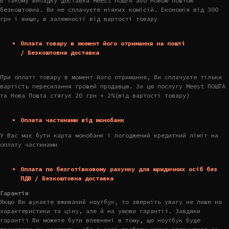
В такому випадку доставка Meest ПОШТА або Новою Поштою
безкоштовна. Ви не сплачуєте ніяких комісій. Економія від 300
грн і вище, в залежності від вартості товару
Оплата товару в момент його отримання на пошті
/ Безкоштовна доставка
При оплаті товару в момент його отримання, Ви сплачуєте тільки
вартість пересилання грошей продавцю. За цю послугу Meest ПОШТА
та Нова Пошта стягує 20 грн + 2%(від вартості товару)
Оплата частинами від монобанк
У Вас має бути карта монобанк і погоджений кредитний ліміт на
оплату частинами
Оплата по безготівковому рахунку для юридичних осіб без
ПДВ / Безкоштовна доставка
Гарантія
Якщо Ви шукаєте вживаний ноутбук, то зверніть увагу не лише на
характеристики та ціну, але й на умови гарантії. Завдяки
гарантії Ви можете бути впевнені в тому, що ноутбук буде