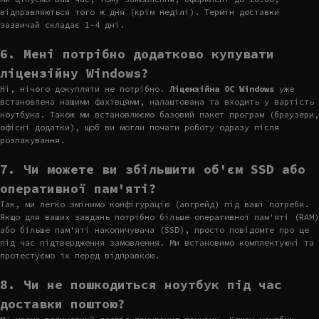
відправляються того ж дня (крім неділі). Термін доставки
зазвичай складає 1-4 дні.
6. Мені потрібно додатково купувати
ліцензійну Windows?
Ні, нічого докупляти не потрібно.
Ліцензійна ОС Windows
уже
встановлена нашими фахівцями, налаштована та входить у вартість
ноутбука. Також ми встановлюємо базовий пакет програм (браузери,
офісні додатки), щоб ви могли почати роботу одразу після
розпакування.
7. Чи можете ви збільшити об'єм SSD або
оперативної пам'яті?
Так, ми легко змінимо конфігурацію (апгрейд) під ваші потреби.
Якщо для ваших завдань потрібно більше оперативної пам'яті (RAM)
або більше пам'яті накопичувача (SSD), просто повідомте про це
під час підтвердження замовлення. Ми встановимо комплектуючі та
протестуємо їх перед відправкою.
8. Чи не пошкодиться ноутбук під час
доставки поштою?