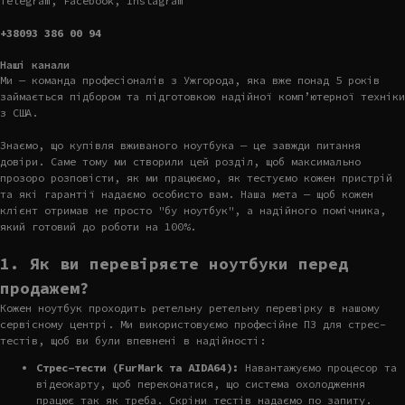
Telegram, Facebook, Instagram
+38093 386 00 94
Наші канали
Ми — команда професіоналів з Ужгорода, яка вже понад 5 років
займається підбором та підготовкою надійної комп’ютерної техніки
з США.
Знаємо, що купівля вживаного ноутбука — це завжди питання
довіри. Саме тому ми створили цей розділ, щоб максимально
прозоро розповісти, як ми працюємо, як тестуємо кожен пристрій
та які гарантії надаємо особисто вам. Наша мета — щоб кожен
клієнт отримав не просто "бу ноутбук", а надійного помічника,
який готовий до роботи на 100%.
1. Як ви перевіряєте ноутбуки перед
продажем?
Кожен ноутбук проходить ретельну ретельну перевірку в нашому
сервісному центрі. Ми використовуємо професійне ПЗ для стрес-
тестів, щоб ви були впевнені в надійності:
Стрес-тести (FurMark та AIDA64):
Навантажуємо процесор та
відеокарту, щоб переконатися, що система охолодження
працює так як треба. Скріни тестів надаємо по запиту.