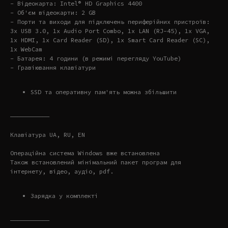
- Відеокарта: Intel® HD Graphics 4400
- Об'єм відеокарти: 2 GB
- Порти та виходи для підключень периферійних пристроїв:
3x USB 3.0, 1x Audio Port Combo, 1x LAN (RJ-45), 1x VGA,
1x HDMI, 1x Card Reader (SD), 1x Smart Card Reader (SC),
1x WebCam
- Батарея: 4 години (в режимі перегляду YouTube)
- Гравіювання клавіатури
SSD та оперативну пам'ять можна збільшити
———————————
Клавіатура UA, RU, EN
Операційна система Windows вже встановлена
Також встановлений мінімальний пакет програм для
інтернету, відео, аудіо, pdf.
Зарядка у комплекті
———————————