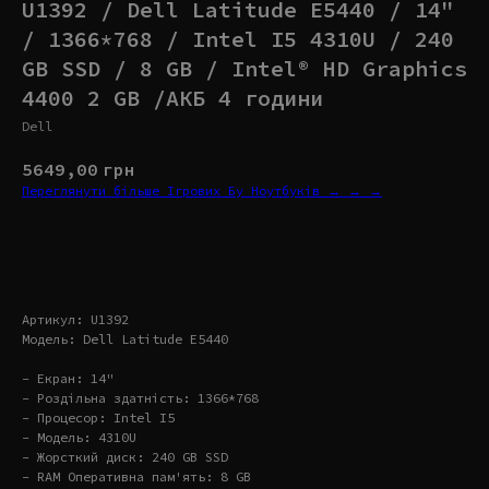
U1392 / Dell Latitude E5440 / 14"
/ 1366*768 / Intel I5 4310U / 240
GB SSD / 8 GB / Intel® HD Graphics
4400 2 GB /АКБ 4 години
Dell
5649,00
грн
Переглянути більше Ігрових Бу Ноутбуків → → →
Купити
Артикул: U1392
Модель: Dell Latitude E5440
- Екран: 14"
- Роздільна здатність: 1366*768
- Процесор: Intel I5
- Модель: 4310U
- Жорсткий диск: 240 GB SSD
- RAM Оперативна пам'ять: 8 GB