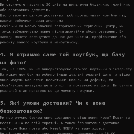
Ви отримуєте гарантію 30 днів на виявлення будь-яких технічних
або програмних дефектів.
Цього терміну цілком достатньо, щоб протестувати ноутбук під
вашими робочими навантаженнями.
Оскільки ми маємо власний авторизований сервісний центр, ми
також забезпечуємо повне післягарантійне обслуговування. Ви
завжди можете звернутися до нас для чистки, профілактики або
ремонту вашого ноутбука в майбутньому.
4. Я отримаю саме той ноутбук, що бачу
на фото?
Так, на 100%. Ми не використовуємо стокові картинки з інтернету.
На кожен ноутбук ми робимо індивідуальні реальні фото та відео.
Якщо модель має певні косметичні нюанси чи дефекти, ми
обов'язково вказуємо це в описі та показуємо на фото. Ви бачите
реальний стан пристрою ще до моменту покупки.
5. Які умови доставки? Чи є вона
безкоштовною?
Ми пропонуємо безкоштовну доставку у відділення Нової Пошти та
Meest ПОШТА по всій Україні. А також безкоштовна доставка
кур'єром Нова пошта або Meest ПОШТА на вашу адресу.
Ми цінуємо ваш час, тому замовлення, оформлені до 18:00,