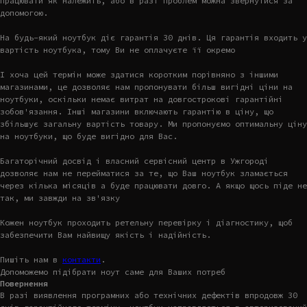
працювати як належить, або в разі проблем можна звернутися за
допомогою.
На будь-який ноутбук діє гарантія 30 днів. Ця гарантія входить у
вартість ноутбука, тому Ви не оплачуєте її окремо
І хоча цей термін може здатися коротким порівняно з іншими
магазинами, це дозволяє нам пропонувати більш вигідні ціни на
ноутбуки, оскільки немає витрат на довгострокові гарантійні
зобов'язання. Інші магазини включають гарантію в ціну, що
збільшує загальну вартість товару. Ми пропонуємо оптимальну ціну
на ноутбуки, що буде вигідно для Вас.
Багаторічний досвід і власний сервісний центр в Ужгороді
дозволяє нам не перейматися за те, що Ваш ноутбук зламається
через кілька місяців а буде працювати довго. А якщо щось піде не
так, ми завжди на зв'язку
Кожен ноутбук проходить ретельну перевірку і діагностику, щоб
забезпечити Вам найвищу якість і надійність.
Пишіть нам в
контакти
.
Допоможемо підібрати ноут саме для Ваших потреб
Повернення
В разі виявлення програмних або технічних дефектів впродовж 30