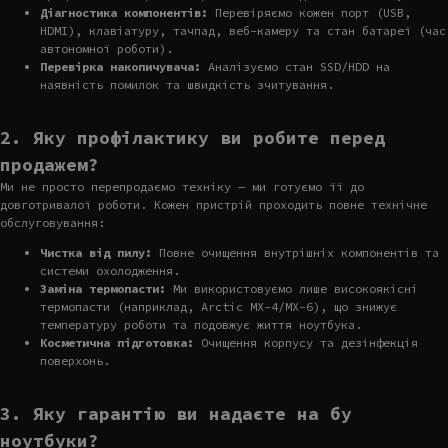
Діагностика компонентів:
Перевіряємо кожен порт (USB,
HDMI), клавіатуру, тачпад, веб-камеру та стан батареї (час
автономної роботи).
Перевірка накопичувача:
Аналізуємо стан SSD/HDD на
наявність помилок та швидкість зчитування.
2. Яку профілактику ви робите перед
продажем?
Ми не просто перепродаємо техніку — ми готуємо її до
довготривалої роботи. Кожен пристрій проходить повне технічне
обслуговування:
Чистка від пилу:
Повне очищення внутрішніх компонентів та
системи охолодження.
Заміна термопасти:
Ми використовуємо лише високоякісні
термопасти (наприклад, Arctic MX-4/MX-6), що знижує
температуру роботи та подовжує життя ноутбука.
Косметична підготовка:
Очищення корпусу та дезінфекція
поверхонь.
3. Яку гарантію ви надаєте на бу
ноутбуки?