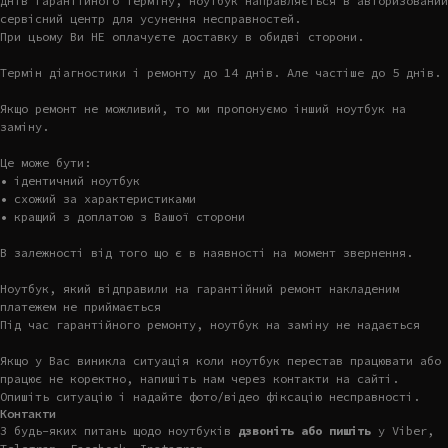
днів гарантійного терміну, ноутбук направляється в авторизований
сервісний центр для усунення несправностей.
При цьому Ви НЕ оплачуєте доставку в обидві сторони.
Термін діагностики і ремонту до 14 днів. Але частіше до 5 днів.
Якщо ремонт не можливий, то ми пропонуємо інший ноутбук на
заміну.
Це може бути:
• ідентичний ноутбук
• схожий за характеристиками
• кращий з доплатою з Вашої сторони
В залежності від того що є в наявності на момент звернення.
Ноутбук, який відправили на гарантійний ремонт накладеним
платежем не приймається
Під час гарантійного ремонту, ноутбук на заміну не надається
Якщо у Вас виникла ситуація коли ноутбук перестав працювати або
працює не коректно, напишіть нам через контакти на сайті.
Опишіть ситуацію і надайте фото/відео фіксацію несправності.
Контакти
З будь-яких питань щодо ноутбуків
дзвоніть або пишіть
у Viber,