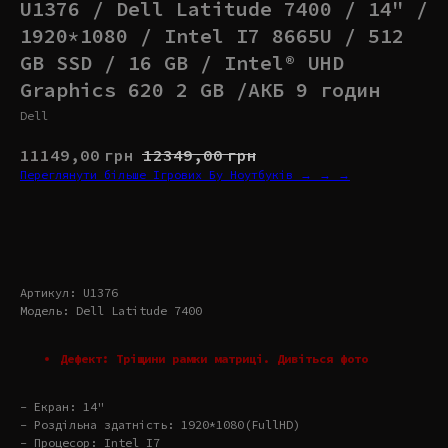
U1376 / Dell Latitude 7400 / 14" /
1920*1080 / Intel I7 8665U / 512
GB SSD / 16 GB / Intel® UHD
Graphics 620 2 GB /АКБ 9 годин
Dell
11149,00
грн
12349,00
грн
Переглянути більше Ігрових Бу Ноутбуків → → →
Купити
Артикул: U1376
Модель: Dell Latitude 7400
Дефект: Тріщини рамки матриці. Дивіться фото
- Екран: 14"
- Роздільна здатність: 1920*1080(FullHD)
- Процесор: Intel I7