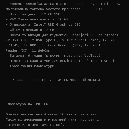
- Модель: 8665U(Загальна кількість ядер – 4, потоків – 8.
Максимальна тактова частота процесора – 3.0 GHz)
- Жорсткий диск: 512 GB SSD
- RAM Оперативна пам'ять: 16 GB
- Відеокарта: Intel® UHD Graphics 620
- Об'єм відеокарти: 2 GB
- Порти та виходи для підключень периферійних пристроїв:
2x USB 3.0, 1x USB Type-C, 1x Audio Port Combo, 1x LAN
(RJ-45), 1x HDMI, 1x Card Reader (SD), 1x Smart Card
Reader (SC), 1x WebCam
- Батарея: 9 годин (в режимі перегляду YouTube)
- Підсвітка клавіатури для комфортної роботи в темряві
- Гравіювання клавіатури
SSD та оперативну пам'ять можна збільшити
———————————
Клавіатура UA, RU, EN
Операційна система Windows 10 вже встановлена
Також встановлений мінімальний пакет програм для
інтернету, відео, аудіо, pdf.