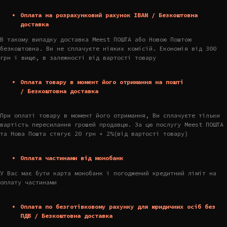
Оплата на розрахунковий рахунок IBAN / Безкоштовна
доставка
В такому випадку доставка Meest ПОШТА або Новою Поштою
безкоштовна. Ви не сплачуєте ніяких комісій. Економія від 300
грн і вище, в залежності від вартості товару
Оплата товару в момент його отримання на пошті
/ Безкоштовна доставка
При оплаті товару в момент його отримання, Ви сплачуєте тільки
вартість пересилання грошей продавцю. За цю послугу Meest ПОШТА
та Нова Пошта стягує 20 грн + 2%(від вартості товару)
Оплата частинами від монобанк
У Вас має бути карта монобанк і погоджений кредитний ліміт на
оплату частинами
Оплата по безготівковому рахунку для юридичних осіб без
ПДВ / Безкоштовна доставка