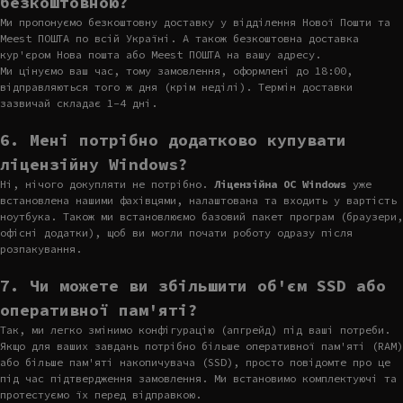
безкоштовною?
Ми пропонуємо безкоштовну доставку у відділення Нової Пошти та
Meest ПОШТА по всій Україні. А також безкоштовна доставка
кур'єром Нова пошта або Meest ПОШТА на вашу адресу.
Ми цінуємо ваш час, тому замовлення, оформлені до 18:00,
відправляються того ж дня (крім неділі). Термін доставки
зазвичай складає 1-4 дні.
6. Мені потрібно додатково купувати
ліцензійну Windows?
Ні, нічого докупляти не потрібно.
Ліцензійна ОС Windows
уже
встановлена нашими фахівцями, налаштована та входить у вартість
ноутбука. Також ми встановлюємо базовий пакет програм (браузери,
офісні додатки), щоб ви могли почати роботу одразу після
розпакування.
7. Чи можете ви збільшити об'єм SSD або
оперативної пам'яті?
Так, ми легко змінимо конфігурацію (апгрейд) під ваші потреби.
Якщо для ваших завдань потрібно більше оперативної пам'яті (RAM)
або більше пам'яті накопичувача (SSD), просто повідомте про це
під час підтвердження замовлення. Ми встановимо комплектуючі та
протестуємо їх перед відправкою.