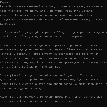
Гарантія
Якщо Ви шукаєте вживаний ноутбук, то зверніть увагу не лише на
характеристики та ціну, але й на умови гарантії. Завдяки
гарантії Ви можете бути впевнені в тому, що ноутбук буде
працювати як належить, або в разі проблем можна звернутися за
допомогою.
На будь-який ноутбук діє гарантія 30 днів. Ця гарантія входить у
вартість ноутбука, тому Ви не оплачуєте її окремо
І хоча цей термін може здатися коротким порівняно з іншими
магазинами, це дозволяє нам пропонувати більш вигідні ціни на
ноутбуки, оскільки немає витрат на довгострокові гарантійні
зобов'язання. Інші магазини включають гарантію в ціну, що
збільшує загальну вартість товару. Ми пропонуємо оптимальну ціну
на ноутбуки, що буде вигідно для Вас.
Багаторічний досвід і власний сервісний центр в Ужгороді
дозволяє нам не перейматися за те, що Ваш ноутбук зламається
через кілька місяців а буде працювати довго. А якщо щось піде не
так, ми завжди на зв'язку
Кожен ноутбук проходить ретельну перевірку і діагностику, щоб
забезпечити Вам найвищу якість і надійність.