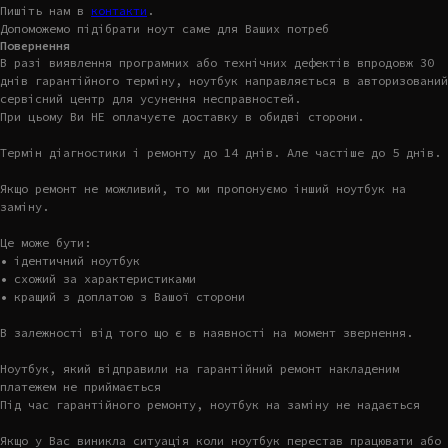
Пишіть нам в
контакти
.
Допоможемо підібрати ноут саме для Ваших потреб
Повернення
В разі виявлення програмних або технічних дефектів впродовж 30
днів гарантійного терміну, ноутбук направляється в авторизований
сервісний центр для усунення несправностей.
При цьому Ви НЕ оплачуєте доставку в обидві сторони.
Термін діагностики і ремонту до 14 днів. Але частіше до 5 днів.
Якщо ремонт не можливий, то ми пропонуємо інший ноутбук на
заміну.
Це може бути:
• ідентичний ноутбук
• схожий за характеристиками
• кращий з доплатою з Вашої сторони
В залежності від того що є в наявності на момент звернення.
Ноутбук, який відправили на гарантійний ремонт накладеним
платежем не приймається
Під час гарантійного ремонту, ноутбук на заміну не надається
Якщо у Вас виникла ситуація коли ноутбук перестав працювати або