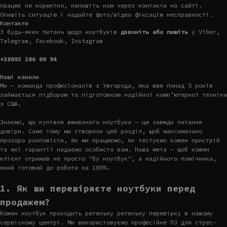
працює не коректно, напишіть нам через контакти на сайті.
Опишіть ситуацію і надайте фото/відео фіксацію несправності.
Контакти
З будь-яких питань щодо ноутбуків
дзвоніть або пишіть
у Viber,
Telegram, Facebook, Instagram
+38093 386 00 94
Наші канали
Ми — команда професіоналів з Ужгорода, яка вже понад 5 років
займається підбором та підготовкою надійної комп’ютерної техніки
з США.
Знаємо, що купівля вживаного ноутбука — це завжди питання
довіри. Саме тому ми створили цей розділ, щоб максимально
прозоро розповісти, як ми працюємо, як тестуємо кожен пристрій
та які гарантії надаємо особисто вам. Наша мета — щоб кожен
клієнт отримав не просто "бу ноутбук", а надійного помічника,
який готовий до роботи на 100%.
1. Як ви перевіряєте ноутбуки перед
продажем?
Кожен ноутбук проходить ретельну ретельну перевірку в нашому
сервісному центрі. Ми використовуємо професійне ПЗ для стрес-