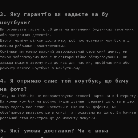
3. Яку гарантію ви надаєте на бу
ноутбуки?
Ви отримуєте гарантію 30 днів на виявлення будь-яких технічних
або програмних дефектів.
Цього терміну цілком достатньо, щоб протестувати ноутбук під
вашими робочими навантаженнями.
Оскільки ми маємо власний авторизований сервісний центр, ми
також забезпечуємо повне післягарантійне обслуговування. Ви
завжди можете звернутися до нас для чистки, профілактики або
ремонту вашого ноутбука в майбутньому.
4. Я отримаю саме той ноутбук, що бачу
на фото?
Так, на 100%. Ми не використовуємо стокові картинки з інтернету.
На кожен ноутбук ми робимо індивідуальні реальні фото та відео.
Якщо модель має певні косметичні нюанси чи дефекти, ми
обов'язково вказуємо це в описі та показуємо на фото. Ви бачите
реальний стан пристрою ще до моменту покупки.
5. Які умови доставки? Чи є вона