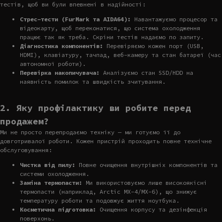
тестів, щоб ви були впевнені в надійності:
Стрес-тести (FurMark та AIDA64):
Навантажуємо процесор та
відеокарту, щоб переконатися, що система охолодження
працює так як треба. Скріни тестів надаємо по запиту.
Діагностика компонентів:
Перевіряємо кожен порт (USB,
HDMI), клавіатуру, тачпад, веб-камеру та стан батареї (час
автономної роботи).
Перевірка накопичувача:
Аналізуємо стан SSD/HDD на
наявність помилок та швидкість зчитування.
2. Яку профілактику ви робите перед
продажем?
Ми не просто перепродаємо техніку — ми готуємо її до
довготривалої роботи. Кожен пристрій проходить повне технічне
обслуговування:
Чистка від пилу:
Повне очищення внутрішніх компонентів та
системи охолодження.
Заміна термопасти:
Ми використовуємо лише високоякісні
термопасти (наприклад, Arctic MX-4/MX-6), що знижує
температуру роботи та подовжує життя ноутбука.
Косметична підготовка:
Очищення корпусу та дезінфекція
поверхонь.