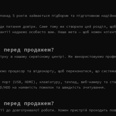
понад 5 років займається підбором та підготовкою надійно
ди питання довіри. Саме тому ми створили цей розділ, щоб
антії надаємо особисто вам. Наша мета — щоб кожен клієнт
и перед продажем?
ірку в нашому сервісному центрі. Ми використовуємо профе
ємо процесор та відеокарту, щоб переконатися, що система
 порт (USB, HDMI), клавіатуру, тачпад, веб-камеру та ста
D/HDD на наявність помилок та швидкість зчитування.
е перед продажем?
її до довготривалої роботи. Кожен пристрій проходить пов