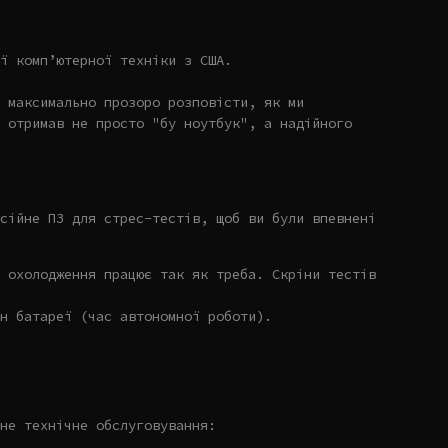
ї комп’ютерної техніки з США.
 максимально прозоро розповісти, як ми
 отримав не просто "бу ноутбук", а надійного
сійне ПЗ для стрес-тестів, щоб ви були впевнені
 охолодження працює так як треба. Скріни тестів
н батареї (час автономної роботи).
не технічне обслуговування: