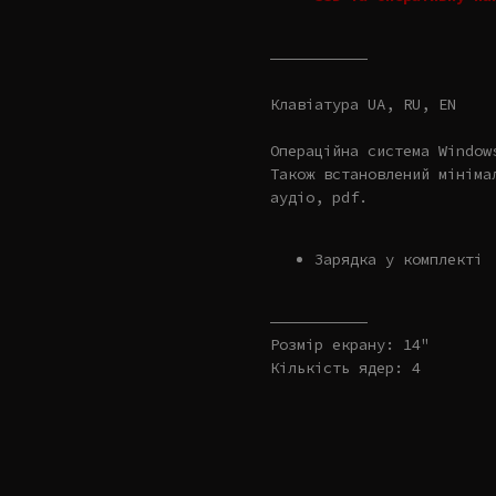
———————————
Клавіатура UA, RU, EN
Операційна система Window
Також встановлений мініма
аудіо, pdf.
Зарядка у комплекті
———————————
Розмір екрану: 14"
Кількість ядер: 4