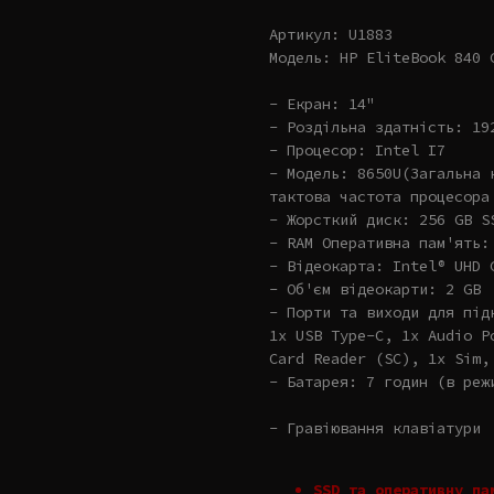
Артикул: U1883
Модель: HP EliteBook 840 
- Екран: 14"
- Роздільна здатність: 19
- Процесор: Intel I7
- Модель: 8650U(Загальна 
тактова частота процесора
- Жорсткий диск: 256 GB S
- RAM Оперативна пам'ять:
- Відеокарта: Intel® UHD 
- Об'єм відеокарти: 2 GB
- Порти та виходи для під
1x USB Type-C, 1x Audio P
Card Reader (SC), 1x Sim,
- Батарея: 7 годин (в реж
- Гравіювання клавіатури
SSD та оперативну па