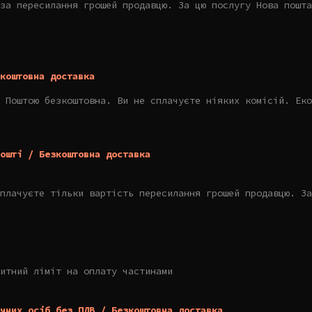
за пересилання грошей продавцю. За цю послугу Нова пошта
коштовна доставка
 Поштою безкоштовна. Ви не сплачуєте ніяких комісій. Еко
ошті / Безкоштовна доставка
плачуєте тільки вартість пересилання грошей продавцю. За
итний ліміт на оплату частинами
чних осіб без ПДВ / Безкоштовна доставка