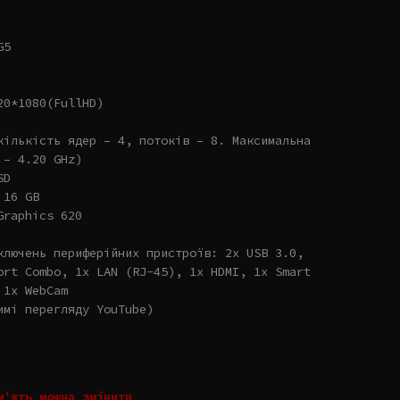
G5
20*1080(FullHD)
кількість ядер – 4, потоків – 8. Максимальна
 – 4.20 GHz)
SD
 16 GB
Graphics 620
ключень периферійних пристроїв: 2x USB 3.0,
ort Combo, 1x LAN (RJ-45), 1x HDMI, 1x Smart
 1x WebCam
имі перегляду YouTube)
м'ять можна змінити