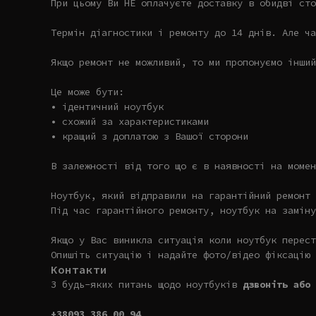
При цьому Ви НЕ оплачуєте доставку в обидві сто
Термін діагностики і ремонту до 14 днів. Але ча
Якщо ремонт не можливий, то ми пропонуємо інший
Це може бути:
• ідентичний ноутбук
• схожий за характеристиками
• кращий з доплатою з Вашої сторони
В залежності від того що є в наявності на момен
Ноутбук, який відправили на гарантійний ремонт 
Під час гарантійного ремонту, ноутбук на заміну
Якщо у Вас виникла ситуація коли ноутбук перест
Опишіть ситуацію і надайте фото/відео фіксацію 
Контакти
З будь-яких питань щодо ноутбуків
дзвоніть або 
+38093 386 00 94