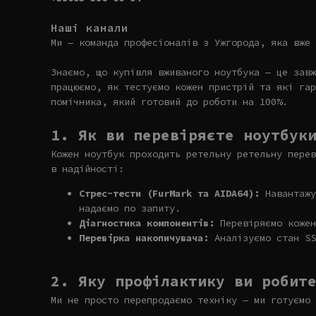
Наші канали
Ми — команда професіоналів з Ужгорода, яка вже 
Знаємо, що купівля вживаного ноутбука — це завж
працюємо, як тестуємо кожен пристрій та які гар
помічника, який готовий до роботи на 100%.
1. Як ви перевіряєте ноутбук
Кожен ноутбук проходить ретельну ретельну перев
в надійності:
Стрес-тести (FurMark та AIDA64):
Навантажу
надаємо по запиту.
Діагностика компонентів:
Перевіряємо кожен
Перевірка накопичувача:
Аналізуємо стан SS
2. Яку профілактику ви робит
Ми не просто перепродаємо техніку — ми готуємо 