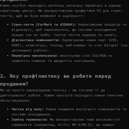
Кожен ноутбук проходить ретельну ретельну перевірку в нашому
сервісному центрі. Ми використовуємо професійне ПЗ для стрес-
тестів, щоб ви були впевнені в надійності:
Стрес-тести (FurMark та AIDA64):
Навантажуємо процесор та
відеокарту, щоб переконатися, що система охолодження
працює так як треба. Скріни тестів надаємо по запиту.
Діагностика компонентів:
Перевіряємо кожен порт (USB,
HDMI), клавіатуру, тачпад, веб-камеру та стан батареї (час
автономної роботи).
Перевірка накопичувача:
Аналізуємо стан SSD/HDD на
наявність помилок та швидкість зчитування.
2. Яку профілактику ви робите перед
продажем?
Ми не просто перепродаємо техніку — ми готуємо її до
довготривалої роботи. Кожен пристрій проходить повне технічне
обслуговування:
Чистка від пилу:
Повне очищення внутрішніх компонентів та
системи охолодження.
Заміна термопасти:
Ми використовуємо лише високоякісні
термопасти (наприклад, Arctic MX-4/MX-6), що знижує