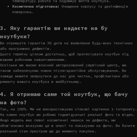
температуру роботи та подовжує життя ноутбука.
Косметична підготовка:
Очищення корпусу та дезінфекція
поверхонь.
3. Яку гарантію ви надаєте на бу
ноутбуки?
Ви отримуєте гарантію 30 днів на виявлення будь-яких технічних
або програмних дефектів.
Цього терміну цілком достатньо, щоб протестувати ноутбук під
вашими робочими навантаженнями.
Оскільки ми маємо власний авторизований сервісний центр, ми
також забезпечуємо повне післягарантійне обслуговування. Ви
завжди можете звернутися до нас для чистки, профілактики або
ремонту вашого ноутбука в майбутньому.
4. Я отримаю саме той ноутбук, що бачу
на фото?
Так, на 100%. Ми не використовуємо стокові картинки з інтернету.
На кожен ноутбук ми робимо індивідуальні реальні фото та відео.
Якщо модель має певні косметичні нюанси чи дефекти, ми
обов'язково вказуємо це в описі та показуємо на фото. Ви бачите
реальний стан пристрою ще до моменту покупки.