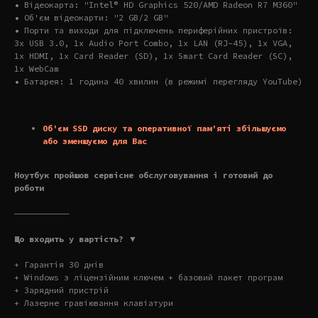
• Відеокарта: "Intel® HD Graphics 520/AMD Radeon R7 M360"
• Об'єм відеокарти: "2 GB/2 GB"
• Порти та виходи для підключень периферійних пристроїв:
3x USB 3.0, 1x Audio Port Combo, 1x LAN (RJ-45), 1x VGA,
1x HDMI, 1x Card Reader (SD), 1x Smart Card Reader (SC),
1x WebCam
• Батарея: 1 година 40 хвилин (в режимі перегляду YouTube)
Об'єм SSD диску та оперативної пам'яті збільшуємо
або зменшуємо для Вас
Ноутбук пройшов сервісне обслуговування і готовий до
роботи
———————————
Що входить у вартість? ▼
+ Гарантія 30 днів
+ Windows з ліцензійним ключем + базовий пакет програм
+ Зарядний пристрій
+ Лазерне гравіювання клавіатури