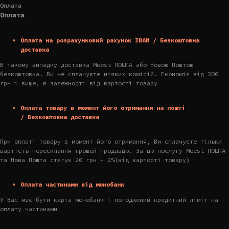
Оплата
Оплата
Оплата на розрахунковий рахунок IBAN / Безкоштовна
доставка
В такому випадку доставка Meest ПОШТА або Новою Поштою
безкоштовна. Ви не сплачуєте ніяких комісій. Економія від 300
грн і вище, в залежності від вартості товару
Оплата товару в момент його отримання на пошті
/ Безкоштовна доставка
При оплаті товару в момент його отримання, Ви сплачуєте тільки
вартість пересилання грошей продавцю. За цю послугу Meest ПОШТА
та Нова Пошта стягує 20 грн + 2%(від вартості товару)
Оплата частинами від монобанк
У Вас має бути карта монобанк і погоджений кредитний ліміт на
оплату частинами