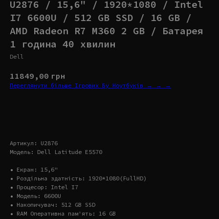
U2876 / 15,6" / 1920*1080 / Intel
I7 6600U / 512 GB SSD / 16 GB /
AMD Radeon R7 M360 2 GB / Батарея
1 година 40 хвилин
Dell
11849,00
грн
Переглянути більше Ігрових Бу Ноутбуків → → →
Купити
Артикул: U2876
Модель: Dell Latitude E5570
• Екран: 15,6"
• Роздільна здатність: 1920*1080(FullHD)
• Процесор: Intel I7
• Модель: 6600U
• Накопичувач: 512 GB SSD
• RAM Оперативна пам'ять: 16 GB