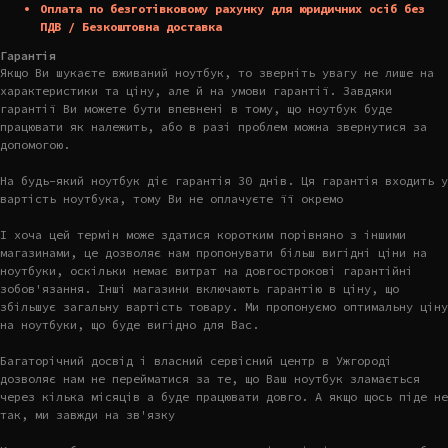
Оплата по безготівковому рахунку для юридичних осіб без
ПДВ / Безкоштовна доставка
Гарантія
Якщо Ви шукаєте вживаний ноутбук, то зверніть увагу не лише на
характеристики та ціну, але й на умови гарантії. Завдяки
гарантії Ви можете бути впевнені в тому, що ноутбук буде
працювати як належить, або в разі проблем можна звернутися за
допомогою.
На будь-який ноутбук діє гарантія 30 днів. Ця гарантія входить у
вартість ноутбука, тому Ви не оплачуєте її окремо
І хоча цей термін може здатися коротким порівняно з іншими
магазинами, це дозволяє нам пропонувати більш вигідні ціни на
ноутбуки, оскільки немає витрат на довгострокові гарантійні
зобов'язання. Інші магазини включають гарантію в ціну, що
збільшує загальну вартість товару. Ми пропонуємо оптимальну ціну
на ноутбуки, що буде вигідно для Вас.
Багаторічний досвід і власний сервісний центр в Ужгороді
дозволяє нам не перейматися за те, що Ваш ноутбук зламається
через кілька місяців а буде працювати довго. А якщо щось піде не
так, ми завжди на зв'язку