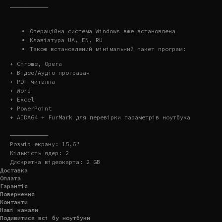
———————————
Операційна система Windows вже встановлена
Клавіатура UA, EN, RU
Також встановлений мінімальний пакет програм:
+ Chrome, Opera
+ Відео/Аудіо програвач
+ PDF читалка
+ Word
+ Excel
+ PowerPoint
+ AIDA64 + FurMark для перевірки параметрів ноутбука
———————————
Розмір екрану: 15,6"
Кількість ядер: 2
Дискретна відеокарта: 2 GB
Доставка
Оплата
Гарантія
Повернення
Контакти
Наші канали
Подивитися всі бу ноутбуки