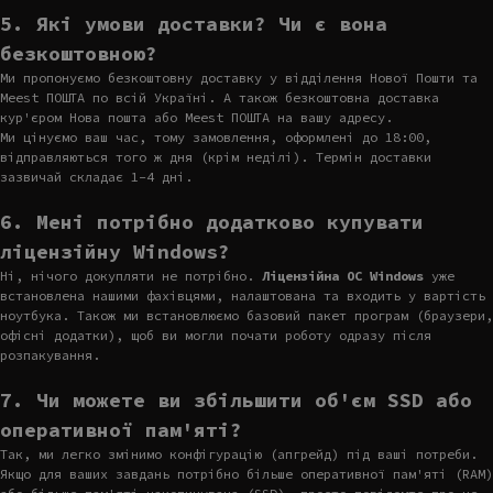
5. Які умови доставки? Чи є вона
безкоштовною?
Ми пропонуємо безкоштовну доставку у відділення Нової Пошти та
Meest ПОШТА по всій Україні. А також безкоштовна доставка
кур'єром Нова пошта або Meest ПОШТА на вашу адресу.
Ми цінуємо ваш час, тому замовлення, оформлені до 18:00,
відправляються того ж дня (крім неділі). Термін доставки
зазвичай складає 1-4 дні.
6. Мені потрібно додатково купувати
ліцензійну Windows?
Ні, нічого докупляти не потрібно.
Ліцензійна ОС Windows
уже
встановлена нашими фахівцями, налаштована та входить у вартість
ноутбука. Також ми встановлюємо базовий пакет програм (браузери,
офісні додатки), щоб ви могли почати роботу одразу після
розпакування.
7. Чи можете ви збільшити об'єм SSD або
оперативної пам'яті?
Так, ми легко змінимо конфігурацію (апгрейд) під ваші потреби.
Якщо для ваших завдань потрібно більше оперативної пам'яті (RAM)