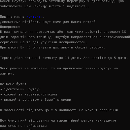
Кожен ноутбук проходить ретельну перевірку і діагностику, щоб
забезпечити Вам найвищу якість і надійність.
Пишіть нам в
контакти
.
Допоможемо підібрати ноут саме для Ваших потреб
Повернення
В разі виявлення програмних або технічних дефектів впродовж 30
днів гарантійного терміну, ноутбук направляється в авторизований
сервісний центр для усунення несправностей.
При цьому Ви НЕ оплачуєте доставку в обидві сторони.
Термін діагностики і ремонту до 14 днів. Але частіше до 5 днів.
Якщо ремонт не можливий, то ми пропонуємо інший ноутбук на
заміну.
Це може бути:
• ідентичний ноутбук
• схожий за характеристиками
• кращий з доплатою з Вашої сторони
В залежності від того що є в наявності на момент звернення.
Ноутбук, який відправили на гарантійний ремонт накладеним
платежем не приймається