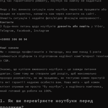
Під час гарантійного ремонту, ноутбук на заміну не надається
Якщо у Вас виникла ситуація коли ноутбук перестав працювати або
працює не коректно, напишіть нам через контакти на сайті.
Опишіть ситуацію і надайте фото/відео фіксацію несправності.
Контакти
З будь-яких питань щодо ноутбуків
дзвоніть або пишіть
у Viber,
Telegram, Facebook, Instagram
+38093 386 00 94
Наші канали
Ми — команда професіоналів з Ужгорода, яка вже понад 5 років
займається підбором та підготовкою надійної комп’ютерної техніки
з США.
Знаємо, що купівля вживаного ноутбука — це завжди питання
довіри. Саме тому ми створили цей розділ, щоб максимально
прозоро розповісти, як ми працюємо, як тестуємо кожен пристрій
та які гарантії надаємо особисто вам. Наша мета — щоб кожен
клієнт отримав не просто "бу ноутбук", а надійного помічника,
який готовий до роботи на 100%.
1. Як ви перевіряєте ноутбуки перед
продажем?