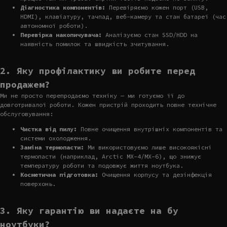
Діагностика компонентів:
Перевіряємо кожен порт (USB,
HDMI), клавіатуру, тачпад, веб-камеру та стан батареї (час
автономної роботи).
Перевірка накопичувача:
Аналізуємо стан SSD/HDD на
наявність помилок та швидкість зчитування.
2. Яку профілактику ви робите перед
продажем?
Ми не просто перепродаємо техніку — ми готуємо її до
довготривалої роботи. Кожен пристрій проходить повне технічне
обслуговування:
Чистка від пилу:
Повне очищення внутрішніх компонентів та
системи охолодження.
Заміна термопасти:
Ми використовуємо лише високоякісні
термопасти (наприклад, Arctic MX-4/MX-6), що знижує
температуру роботи та подовжує життя ноутбука.
Косметична підготовка:
Очищення корпусу та дезінфекція
поверхонь.
3. Яку гарантію ви надаєте на бу
ноутбуки?