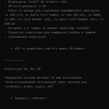
- Відеокарта: Intel® HD Graphics 520
- Об'єм відеокарти: 2 GB
- Порти та виходи для підключень периферійних пристроїв:
3x USB 3.0, 1x Audio Port Combo, 1x LAN (RJ-45), 1x HDMI,
1x mDP, 1x Card Reader (SD), 1x Smart Card Reader (SC), 1x
WebCam
- Батарея: 1,5 години (в режимі перегляду YouTube)
- Підсвітка клавіатури для комфортної роботи в темряві
- Гравіювання клавіатури
SSD та оперативну пам'ять можна збільшити
———————————
Клавіатура UA, RU, EN
Операційна система Windows 10 вже встановлена
Також встановлений мінімальний пакет програм для
інтернету, відео, аудіо, pdf.
Зарядка у комплекті