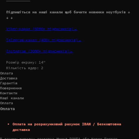
———————————
Підпишіться на наші канали щоб бачити новинки ноутбуків ↓
↓ ↓
Viber-канал (6000+ підписників)→
Telegram-канал (400+ підписників)→
Instagram (3000+ підписників)→
Розмір екрану: 14"
Кількість ядер: 2
Оплата
Доставка
Гарантія
Повернення
Контакти
Наші канали
Оплата
Оплата
Оплата на розрахунковий рахунок IBAN / Безкоштовна
доставка
В такому випадку доставка Meest ПОШТА або Новою Поштою