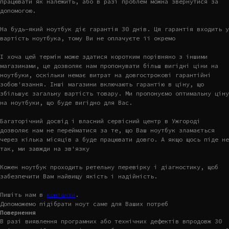
працювати як належить, або в разі проблем можна звернутися за
допомогою.
На будь-який ноутбук діє гарантія 30 днів. Ця гарантія входить у
вартість ноутбука, тому Ви не оплачуєте її окремо
І хоча цей термін може здатися коротким порівняно з іншими
магазинами, це дозволяє нам пропонувати більш вигідні ціни на
ноутбуки, оскільки немає витрат на довгострокові гарантійні
зобов'язання. Інші магазини включають гарантію в ціну, що
збільшує загальну вартість товару. Ми пропонуємо оптимальну ціну
на ноутбуки, що буде вигідно для Вас.
Багаторічний досвід і власний сервісний центр в Ужгороді
дозволяє нам не перейматися за те, що Ваш ноутбук зламається
через кілька місяців а буде працювати довго. А якщо щось піде не
так, ми завжди на зв'язку
Кожен ноутбук проходить ретельну перевірку і діагностику, щоб
забезпечити Вам найвищу якість і надійність.
Пишіть нам в
контакти
.
Допоможемо підібрати ноут саме для Ваших потреб
Повернення
В разі виявлення програмних або технічних дефектів впродовж 30