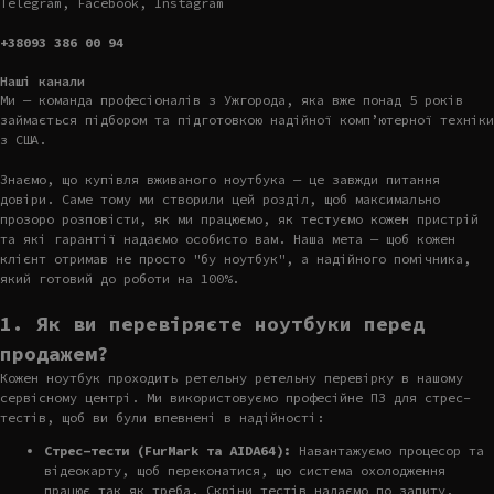
Telegram, Facebook, Instagram
+38093 386 00 94
Наші канали
Ми — команда професіоналів з Ужгорода, яка вже понад 5 років
займається підбором та підготовкою надійної комп’ютерної техніки
з США.
Знаємо, що купівля вживаного ноутбука — це завжди питання
довіри. Саме тому ми створили цей розділ, щоб максимально
прозоро розповісти, як ми працюємо, як тестуємо кожен пристрій
та які гарантії надаємо особисто вам. Наша мета — щоб кожен
клієнт отримав не просто "бу ноутбук", а надійного помічника,
який готовий до роботи на 100%.
1. Як ви перевіряєте ноутбуки перед
продажем?
Кожен ноутбук проходить ретельну ретельну перевірку в нашому
сервісному центрі. Ми використовуємо професійне ПЗ для стрес-
тестів, щоб ви були впевнені в надійності:
Стрес-тести (FurMark та AIDA64):
Навантажуємо процесор та
відеокарту, щоб переконатися, що система охолодження
працює так як треба. Скріни тестів надаємо по запиту.