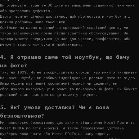
Ви отримуєте гарантію 30 днів на виявлення будь-яких технічних
або програмних дефектів.
Цього терміну цілком достатньо, щоб протестувати ноутбук під
вашими робочими навантаженнями.
Оскільки ми маємо власний авторизований сервісний центр, ми
також забезпечуємо повне післягарантійне обслуговування. Ви
завжди можете звернутися до нас для чистки, профілактики або
ремонту вашого ноутбука в майбутньому.
4. Я отримаю саме той ноутбук, що бачу
на фото?
Так, на 100%. Ми не використовуємо стокові картинки з інтернету.
На кожен ноутбук ми робимо індивідуальні реальні фото та відео.
Якщо модель має певні косметичні нюанси чи дефекти, ми
обов'язково вказуємо це в описі та показуємо на фото. Ви бачите
реальний стан пристрою ще до моменту покупки.
5. Які умови доставки? Чи є вона
безкоштовною?
Ми пропонуємо безкоштовну доставку у відділення Нової Пошти та
Meest ПОШТА по всій Україні. А також безкоштовна доставка
кур'єром Нова пошта або Meest ПОШТА на вашу адресу.