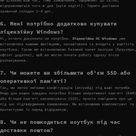
Ми цінуємо ваш час, тому замовлення, оформлені до 18:00,
відправляються того ж дня (крім неділі). Термін доставки
зазвичай складає 1-4 дні.
6. Мені потрібно додатково купувати
ліцензійну Windows?
Ні, нічого докупляти не потрібно.
Ліцензійна ОС Windows
уже
встановлена нашими фахівцями, налаштована та входить у вартість
ноутбука. Також ми встановлюємо базовий пакет програм (браузери,
офісні додатки), щоб ви могли почати роботу одразу після
розпакування.
7. Чи можете ви збільшити об'єм SSD або
оперативної пам'яті?
Так, ми легко змінимо конфігурацію (апгрейд) під ваші потреби.
Якщо для ваших завдань потрібно більше оперативної пам'яті (RAM)
або більше пам'яті накопичувача (SSD), просто повідомте про це
під час підтвердження замовлення. Ми встановимо комплектуючі та
протестуємо їх перед відправкою.
8. Чи не пошкодиться ноутбук під час
доставки поштою?