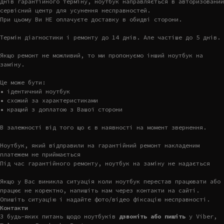
днів гарантійного терміну, ноутбук направляється в авторизований
сервісний центр для усунення несправностей.
При цьому Ви НЕ оплачуєте доставку в обидві сторони.
Термін діагностики і ремонту до 14 днів. Але частіше до 5 днів.
Якщо ремонт не можливий, то ми пропонуємо інший ноутбук на
заміну.
Це може бути:
• ідентичний ноутбук
• схожий за характеристиками
• кращий з доплатою з Вашої сторони
В залежності від того що є в наявності на момент звернення.
Ноутбук, який відправили на гарантійний ремонт накладеним
платежем не приймається
Під час гарантійного ремонту, ноутбук на заміну не надається
Якщо у Вас виникла ситуація коли ноутбук перестав працювати або
працює не коректно, напишіть нам через контакти на сайті.
Опишіть ситуацію і надайте фото/відео фіксацію несправності.
Контакти
З будь-яких питань щодо ноутбуків
дзвоніть або пишіть
у Viber,