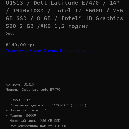
U1513 / Dell Latitude E7470 / 14"
/ 1920*1080 / Intel I7 6600U / 256
GB SSD / 8 GB / Intel® HD Graphics
520 2 GB /АКБ 1,5 години
Dell
8149,00
грн
Переглянути більше Ігрових Бу Ноутбуків → → →
Купити
Артикул: U1513
Модель: Dell Latitude E7470
- Екран: 14"
- Роздільна здатність: 1920*1080(FullHD)
- Процесор: Intel I7
- Модель: 6600U
- Жорсткий диск: 256 GB SSD
- RAM Оперативна пам'ять: 8 GB