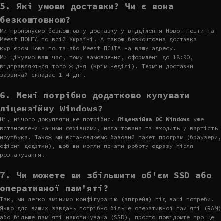
5. Які умови доставки? Чи є вона
безкоштовною?
Ми пропонуємо безкоштовну доставку у відділення Нової Пошти та
Meest ПОШТА по всій Україні. А також безкоштовна доставка
кур'єром Нова пошта або Meest ПОШТА на вашу адресу.
Ми цінуємо ваш час, тому замовлення, оформлені до 18:00,
відправляються того ж дня (крім неділі). Термін доставки
зазвичай складає 1-4 дні.
6. Мені потрібно додатково купувати
ліцензійну Windows?
Ні, нічого докупляти не потрібно.
Ліцензійна ОС Windows
уже
встановлена нашими фахівцями, налаштована та входить у вартість
ноутбука. Також ми встановлюємо базовий пакет програм (браузери,
офісні додатки), щоб ви могли почати роботу одразу після
розпакування.
7. Чи можете ви збільшити об'єм SSD або
оперативної пам'яті?
Так, ми легко змінимо конфігурацію (апгрейд) під ваші потреби.
Якщо для ваших завдань потрібно більше оперативної пам'яті (RAM)
або більше пам'яті накопичувача (SSD), просто повідомте про це