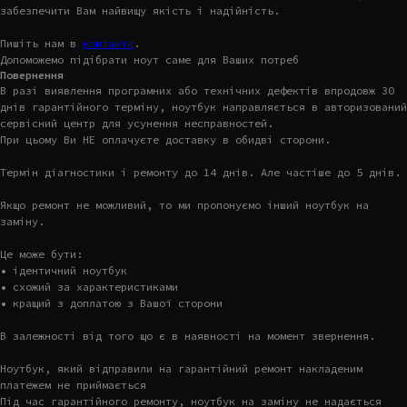
забезпечити Вам найвищу якість і надійність.
Пишіть нам в
контакти
.
Допоможемо підібрати ноут саме для Ваших потреб
Повернення
В разі виявлення програмних або технічних дефектів впродовж 30
днів гарантійного терміну, ноутбук направляється в авторизований
сервісний центр для усунення несправностей.
При цьому Ви НЕ оплачуєте доставку в обидві сторони.
Термін діагностики і ремонту до 14 днів. Але частіше до 5 днів.
Якщо ремонт не можливий, то ми пропонуємо інший ноутбук на
заміну.
Це може бути:
• ідентичний ноутбук
• схожий за характеристиками
• кращий з доплатою з Вашої сторони
В залежності від того що є в наявності на момент звернення.
Ноутбук, який відправили на гарантійний ремонт накладеним
платежем не приймається
Під час гарантійного ремонту, ноутбук на заміну не надається