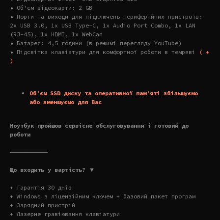
• Об'єм відеокарти: 2 GB
• Порти та виходи для підключень периферійних пристроїв:
2x USB 3.0, 1x USB Type-C, 1x Audio Port Combo, 1x LAN
(RJ-45), 1x HDMI, 1x WebCam
• Батарея: 4,5 години (в режимі перегляду YouTube)
• Підсвітка клавіатури для комфортної роботи в темряві
( +
)
Об'єм SSD диску та оперативної пам'яті збільшуємо
або зменшуємо для Вас
Ноутбук пройшов сервісне обслуговування і готовий до
роботи
———————————
Що входить у вартість? ▼
+ Гарантія 30 днів
+ Windows з ліцензійним ключем + базовий пакет програм
+ Зарядний пристрій
+ Лазерне гравіювання клавіатури