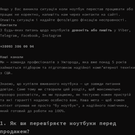
Якщо у Вас виникла ситуація коли ноутбук перестав працювати або
працює не коректно, напишіть нам через контакти на сайті.
Опишіть ситуацію і надайте фото/відео фіксацію несправності.
Контакти
З будь-яких питань щодо ноутбуків
дзвоніть або пишіть
у Viber,
Telegram, Facebook, Instagram
+38093 386 00 94
Наші канали
Ми — команда професіоналів з Ужгорода, яка вже понад 5 років
займається підбором та підготовкою надійної комп’ютерної техніки
з США.
Знаємо, що купівля вживаного ноутбука — це завжди питання
довіри. Саме тому ми створили цей розділ, щоб максимально
прозоро розповісти, як ми працюємо, як тестуємо кожен пристрій
та які гарантії надаємо особисто вам. Наша мета — щоб кожен
клієнт отримав не просто "бу ноутбук", а надійного помічника,
який готовий до роботи на 100%.
1. Як ви перевіряєте ноутбуки перед
продажем?