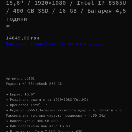
15,6" / 1920*1080 / Intel I7 8565U
/ 480 GB SSD / 16 GB / Батарея 4,5
години
HP
14849,00
грн
Переглянути більше Ігрових Бу Ноутбуків → → →
Купити
Артикул: U3161
Модель: HP EliteBook 850 G6
• Екран: 15,6"
• Роздільна здатність: 1920*1080(FullHD)
• Процесор: Intel I7
• Модель: 8565U(Загальна кількість ядер – 4, потоків – 8.
Максимальна тактова частота процесора – 4.60 GHz)
• Накопичувач: 480 GB SSD
• RAM Оперативна пам'ять: 16 GB
• Відеокарта: Intel® UHD Graphics 620