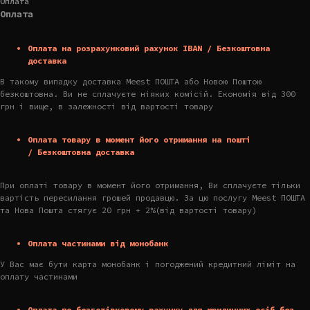
Оплата
Оплата
Оплата на розрахунковий рахунок IBAN / Безкоштовна
доставка
В такому випадку доставка Meest ПОШТА або Новою Поштою
безкоштовна. Ви не сплачуєте ніяких комісій. Економія від 300
грн і вище, в залежності від вартості товару
Оплата товару в момент його отримання на пошті
/ Безкоштовна доставка
При оплаті товару в момент його отримання, Ви сплачуєте тільки
вартість пересилання грошей продавцю. За цю послугу Meest ПОШТА
та Нова Пошта стягує 20 грн + 2%(від вартості товару)
Оплата частинами від монобанк
У Вас має бути карта монобанк і погоджений кредитний ліміт на
оплату частинами
Оплата по безготівковому рахунку для юридичних осіб без