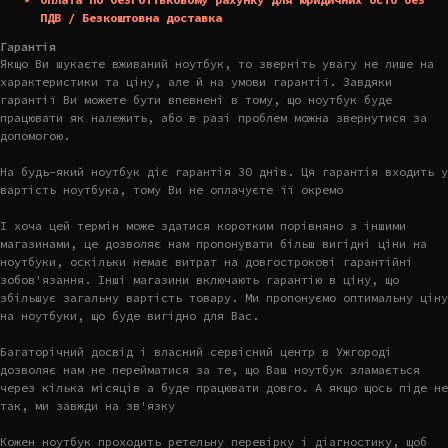
ПДВ / Безкоштовна доставка
Гарантія
Якщо Ви шукаєте вживаний ноутбук, то зверніть увагу не лише на
характеристики та ціну, але й на умови гарантії. Завдяки
гарантії Ви можете бути впевнені в тому, що ноутбук буде
працювати як належить, або в разі проблем можна звернутися за
допомогою.
На будь-який ноутбук діє гарантія 30 днів. Ця гарантія входить у
вартість ноутбука, тому Ви не оплачуєте її окремо
І хоча цей термін може здатися коротким порівняно з іншими
магазинами, це дозволяє нам пропонувати більш вигідні ціни на
ноутбуки, оскільки немає витрат на довгострокові гарантійні
зобов'язання. Інші магазини включають гарантію в ціну, що
збільшує загальну вартість товару. Ми пропонуємо оптимальну ціну
на ноутбуки, що буде вигідно для Вас.
Багаторічний досвід і власний сервісний центр в Ужгороді
дозволяє нам не перейматися за те, що Ваш ноутбук зламається
через кілька місяців а буде працювати довго. А якщо щось піде не
так, ми завжди на зв'язку
Кожен ноутбук проходить ретельну перевірку і діагностику, щоб