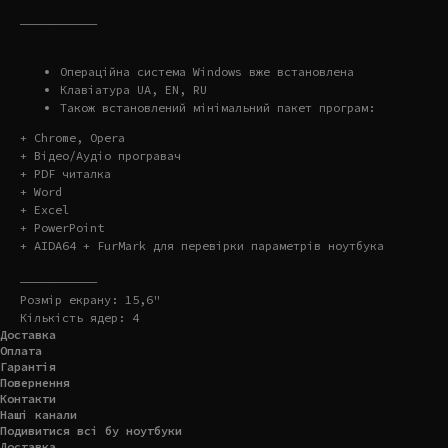
———————————
Операційна система Windows вже встановлена
Клавіатура UA, EN, RU
Також встановлений мінімальний пакет програм:
+ Chrome, Opera
+ Відео/Аудіо програвач
+ PDF читалка
+ Word
+ Excel
+ PowerPoint
+ AIDA64 + FurMark для перевірки параметрів ноутбука
———————————
Розмір екрану: 15,6"
Кількість ядер: 4
Доставка
Оплата
Гарантія
Повернення
Контакти
Наші канали
Подивитися всі бу ноутбуки
Доставка