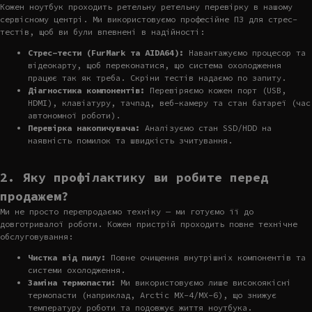
Кожен ноутбук проходить ретельну ретельну перевірку в нашому
сервісному центрі. Ми використовуємо професійне ПЗ для стрес-
тестів, щоб ви були впевнені в надійності:
Стрес-тести (FurMark та AIDA64):
Навантажуємо процесор та
відеокарту, щоб переконатися, що система охолодження
працює так як треба. Скріни тестів надаємо по запиту.
Діагностика компонентів:
Перевіряємо кожен порт (USB,
HDMI), клавіатуру, тачпад, веб-камеру та стан батареї (час
автономної роботи).
Перевірка накопичувача:
Аналізуємо стан SSD/HDD на
наявність помилок та швидкість зчитування.
2. Яку профілактику ви робите перед
продажем?
Ми не просто перепродаємо техніку — ми готуємо її до
довготривалої роботи. Кожен пристрій проходить повне технічне
обслуговування:
Чистка від пилу:
Повне очищення внутрішніх компонентів та
системи охолодження.
Заміна термопасти:
Ми використовуємо лише високоякісні
термопасти (наприклад, Arctic MX-4/MX-6), що знижує
температуру роботи та подовжує життя ноутбука.