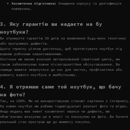
Косметична підготовка:
Очищення корпусу та дезінфекція
поверхонь.
3. Яку гарантію ви надаєте на бу
ноутбуки?
Ви отримуєте гарантію 30 днів на виявлення будь-яких технічних
або програмних дефектів.
Цього терміну цілком достатньо, щоб протестувати ноутбук під
вашими робочими навантаженнями.
Оскільки ми маємо власний авторизований сервісний центр, ми
також забезпечуємо повне післягарантійне обслуговування. Ви
завжди можете звернутися до нас для чистки, профілактики або
ремонту вашого ноутбука в майбутньому.
4. Я отримаю саме той ноутбук, що бачу
на фото?
Так, на 100%. Ми не використовуємо стокові картинки з інтернету.
На кожен ноутбук ми робимо індивідуальні реальні фото та відео.
Якщо модель має певні косметичні нюанси чи дефекти, ми
обов'язково вказуємо це в описі та показуємо на фото. Ви бачите
реальний стан пристрою ще до моменту покупки.