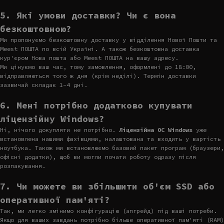
5. Які умови доставки? Чи є вона
безкоштовною?
Ми пропонуємо безкоштовну доставку у відділення Нової Пошти та
Meest ПОШТА по всій Україні. А також безкоштовна доставка
кур'єром Нова пошта або Meest ПОШТА на вашу адресу.
Ми цінуємо ваш час, тому замовлення, оформлені до 18:00,
відправляються того ж дня (крім неділі). Термін доставки
зазвичай складає 1-4 дні.
6. Мені потрібно додатково купувати
ліцензійну Windows?
Ні, нічого докупляти не потрібно.
Ліцензійна ОС Windows
уже
встановлена нашими фахівцями, налаштована та входить у вартість
ноутбука. Також ми встановлюємо базовий пакет програм (браузери,
офісні додатки), щоб ви могли почати роботу одразу після
розпакування.
7. Чи можете ви збільшити об'єм SSD або
оперативної пам'яті?
Так, ми легко змінимо конфігурацію (апгрейд) під ваші потреби.
Якщо для ваших завдань потрібно більше оперативної пам'яті (RAM)