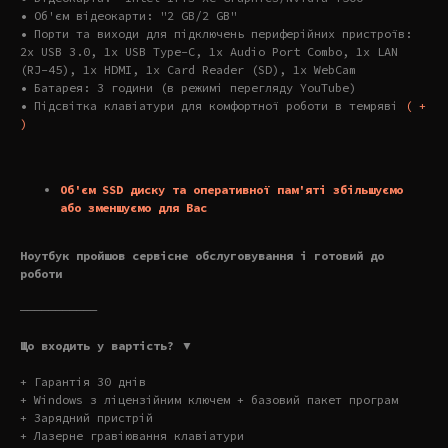
• Об'єм відеокарти: "2 GB/2 GB"
• Порти та виходи для підключень периферійних пристроїв:
2x USB 3.0, 1x USB Type-C, 1x Audio Port Combo, 1x LAN
(RJ-45), 1x HDMI, 1x Card Reader (SD), 1x WebCam
• Батарея: 3 години (в режимі перегляду YouTube)
• Підсвітка клавіатури для комфортної роботи в темряві
( +
)
Об'єм SSD диску та оперативної пам'яті збільшуємо
або зменшуємо для Вас
Ноутбук пройшов сервісне обслуговування і готовий до
роботи
———————————
Що входить у вартість? ▼
+ Гарантія 30 днів
+ Windows з ліцензійним ключем + базовий пакет програм
+ Зарядний пристрій
+ Лазерне гравіювання клавіатури