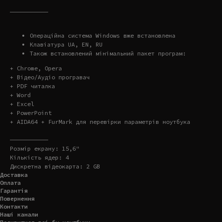
———————————
Операційна система Windows вже встановлена
Клавіатура UA, EN, RU
Також встановлений мінімальний пакет програм:
+ Chrome, Opera
+ Відео/Аудіо програвач
+ PDF читалка
+ Word
+ Excel
+ PowerPoint
+ AIDA64 + FurMark для перевірки параметрів ноутбука
———————————
Розмір екрану: 15,6"
Кількість ядер: 4
Дискретна відеокарта: 2 GB
Доставка
Оплата
Гарантія
Повернення
Контакти
Наші канали