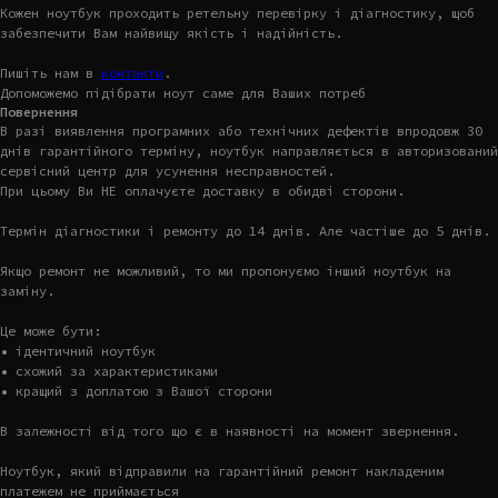
Кожен ноутбук проходить ретельну перевірку і діагностику, щоб
забезпечити Вам найвищу якість і надійність.
Пишіть нам в
контакти
.
Допоможемо підібрати ноут саме для Ваших потреб
Повернення
В разі виявлення програмних або технічних дефектів впродовж 30
днів гарантійного терміну, ноутбук направляється в авторизований
сервісний центр для усунення несправностей.
При цьому Ви НЕ оплачуєте доставку в обидві сторони.
Термін діагностики і ремонту до 14 днів. Але частіше до 5 днів.
Якщо ремонт не можливий, то ми пропонуємо інший ноутбук на
заміну.
Це може бути:
• ідентичний ноутбук
• схожий за характеристиками
• кращий з доплатою з Вашої сторони
В залежності від того що є в наявності на момент звернення.
Ноутбук, який відправили на гарантійний ремонт накладеним
платежем не приймається