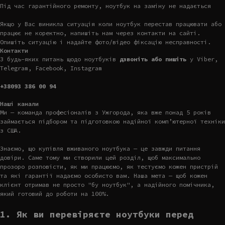
Під час гарантійного ремонту, ноутбук на заміну не надається
Якщо у Вас виникла ситуація коли ноутбук перестав працювати або
працює не коректно, напишіть нам через контакти на сайті.
Опишіть ситуацію і надайте фото/відео фіксацію несправності.
Контакти
З будь-яких питань щодо ноутбуків
дзвоніть або пишіть
у Viber,
Telegram, Facebook, Instagram
+38093 386 00 94
Наші канали
Ми — команда професіоналів з Ужгорода, яка вже понад 5 років
займається підбором та підготовкою надійної комп’ютерної техніки
з США.
Знаємо, що купівля вживаного ноутбука — це завжди питання
довіри. Саме тому ми створили цей розділ, щоб максимально
прозоро розповісти, як ми працюємо, як тестуємо кожен пристрій
та які гарантії надаємо особисто вам. Наша мета — щоб кожен
клієнт отримав не просто "бу ноутбук", а надійного помічника,
який готовий до роботи на 100%.
1. Як ви перевіряєте ноутбуки перед