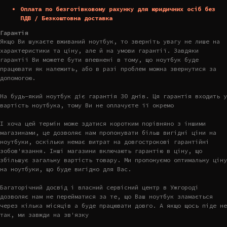
Оплата по безготівковому рахунку для юридичних осіб без
ПДВ / Безкоштовна доставка
Гарантія
Якщо Ви шукаєте вживаний ноутбук, то зверніть увагу не лише на
характеристики та ціну, але й на умови гарантії. Завдяки
гарантії Ви можете бути впевнені в тому, що ноутбук буде
працювати як належить, або в разі проблем можна звернутися за
допомогою.
На будь-який ноутбук діє гарантія 30 днів. Ця гарантія входить у
вартість ноутбука, тому Ви не оплачуєте її окремо
І хоча цей термін може здатися коротким порівняно з іншими
магазинами, це дозволяє нам пропонувати більш вигідні ціни на
ноутбуки, оскільки немає витрат на довгострокові гарантійні
зобов'язання. Інші магазини включають гарантію в ціну, що
збільшує загальну вартість товару. Ми пропонуємо оптимальну ціну
на ноутбуки, що буде вигідно для Вас.
Багаторічний досвід і власний сервісний центр в Ужгороді
дозволяє нам не перейматися за те, що Ваш ноутбук зламається
через кілька місяців а буде працювати довго. А якщо щось піде не
так, ми завжди на зв'язку