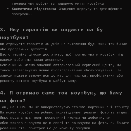
температуру роботи та подовжує життя ноутбука.
Косметична підготовка:
Очищення корпусу та дезінфекція
поверхонь.
3. Яку гарантію ви надаєте на бу
ноутбуки?
Ви отримуєте гарантію 30 днів на виявлення будь-яких технічних
або програмних дефектів.
Цього терміну цілком достатньо, щоб протестувати ноутбук під
вашими робочими навантаженнями.
Оскільки ми маємо власний авторизований сервісний центр, ми
також забезпечуємо повне післягарантійне обслуговування. Ви
завжди можете звернутися до нас для чистки, профілактики або
ремонту вашого ноутбука в майбутньому.
4. Я отримаю саме той ноутбук, що бачу
на фото?
Так, на 100%. Ми не використовуємо стокові картинки з інтернету.
На кожен ноутбук ми робимо індивідуальні реальні фото та відео.
Якщо модель має певні косметичні нюанси чи дефекти, ми
обов'язково вказуємо це в описі та показуємо на фото. Ви бачите
реальний стан пристрою ще до моменту покупки.