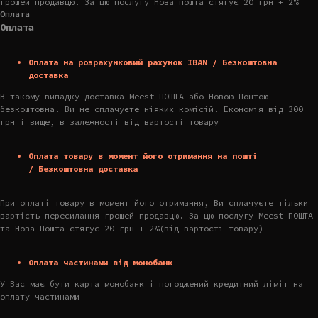
грошей продавцю. За цю послугу Нова пошта стягує 20 грн + 2%
Оплата
Оплата
Оплата на розрахунковий рахунок IBAN / Безкоштовна
доставка
В такому випадку доставка Meest ПОШТА або Новою Поштою
безкоштовна. Ви не сплачуєте ніяких комісій. Економія від 300
грн і вище, в залежності від вартості товару
Оплата товару в момент його отримання на пошті
/ Безкоштовна доставка
При оплаті товару в момент його отримання, Ви сплачуєте тільки
вартість пересилання грошей продавцю. За цю послугу Meest ПОШТА
та Нова Пошта стягує 20 грн + 2%(від вартості товару)
Оплата частинами від монобанк
У Вас має бути карта монобанк і погоджений кредитний ліміт на
оплату частинами