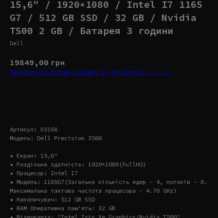
15,6" / 1920*1080 / Intel I7 1165
G7 / 512 GB SSD / 32 GB / Nvidia
T500 2 GB / Батарея 3 години
Dell
19849,00
грн
Переглянути більше Ігрових Бу Ноутбуків → → →
Купити
Артикул: U3168
Модель: Dell Precision 3560
• Екран: 15,6"
• Роздільна здатність: 1920*1080(FullHD)
• Процесор: Intel I7
• Модель: 1165G7(Загальна кількість ядер – 4, потоків – 8.
Максимальна тактова частота процесора – 4.70 GHz)
• Накопичувач: 512 GB SSD
• RAM Оперативна пам'ять: 32 GB
• Відеокарта: "Intel Iris Xe Graphics/Nvidia T500"