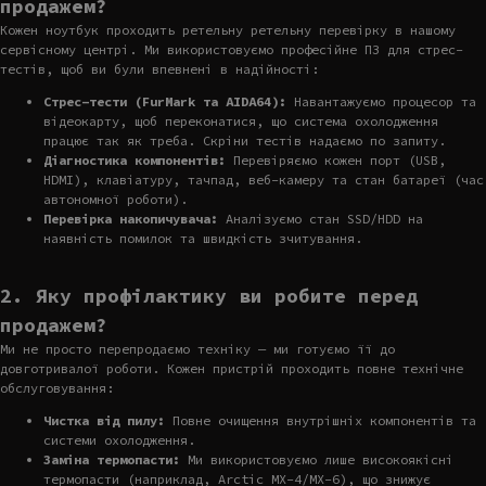
продажем?
Кожен ноутбук проходить ретельну ретельну перевірку в нашому
сервісному центрі. Ми використовуємо професійне ПЗ для стрес-
тестів, щоб ви були впевнені в надійності:
Стрес-тести (FurMark та AIDA64):
Навантажуємо процесор та
відеокарту, щоб переконатися, що система охолодження
працює так як треба. Скріни тестів надаємо по запиту.
Діагностика компонентів:
Перевіряємо кожен порт (USB,
HDMI), клавіатуру, тачпад, веб-камеру та стан батареї (час
автономної роботи).
Перевірка накопичувача:
Аналізуємо стан SSD/HDD на
наявність помилок та швидкість зчитування.
2. Яку профілактику ви робите перед
продажем?
Ми не просто перепродаємо техніку — ми готуємо її до
довготривалої роботи. Кожен пристрій проходить повне технічне
обслуговування:
Чистка від пилу:
Повне очищення внутрішніх компонентів та
системи охолодження.
Заміна термопасти:
Ми використовуємо лише високоякісні
термопасти (наприклад, Arctic MX-4/MX-6), що знижує