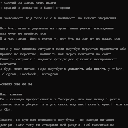
• схожий за характеристиками
• кращий з доплатою з Вашої сторони
В залежності від того що є в наявності на момент звернення.
Ноутбук, який відправили на гарантійний ремонт накладеним
платежем не приймається
Під час гарантійного ремонту, ноутбук на заміну не надається
Якщо у Вас виникла ситуація коли ноутбук перестав працювати або
працює не коректно, напишіть нам через контакти на сайті.
Опишіть ситуацію і надайте фото/відео фіксацію несправності.
Контакти
З будь-яких питань щодо ноутбуків
дзвоніть або пишіть
у Viber,
Telegram, Facebook, Instagram
+38093 386 00 94
Наші канали
Ми — команда професіоналів з Ужгорода, яка вже понад 5 років
займається підбором та підготовкою надійної комп’ютерної техніки
з США.
Знаємо, що купівля вживаного ноутбука — це завжди питання
довіри. Саме тому ми створили цей розділ, щоб максимально