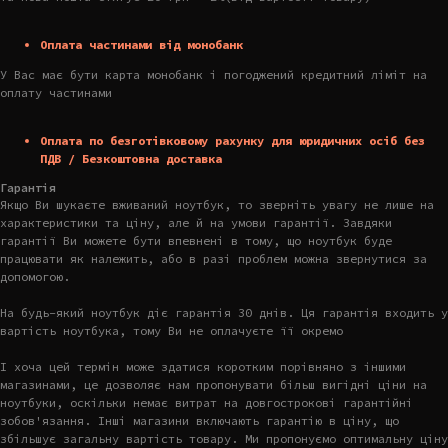
Оплата частинами від монобанк
У Вас має бути карта монобанк і погоджений кредитний ліміт на
оплату частинами
Оплата по безготівковому рахунку для юридичних осіб без
ПДВ / Безкоштовна доставка
Гарантія
Якщо Ви шукаєте вживаний ноутбук, то зверніть увагу не лише на
характеристики та ціну, але й на умови гарантії. Завдяки
гарантії Ви можете бути впевнені в тому, що ноутбук буде
працювати як належить, або в разі проблем можна звернутися за
допомогою.
На будь-який ноутбук діє гарантія 30 днів. Ця гарантія входить у
вартість ноутбука, тому Ви не оплачуєте її окремо
І хоча цей термін може здатися коротким порівняно з іншими
магазинами, це дозволяє нам пропонувати більш вигідні ціни на
ноутбуки, оскільки немає витрат на довгострокові гарантійні
зобов'язання. Інші магазини включають гарантію в ціну, що
збільшує загальну вартість товару. Ми пропонуємо оптимальну ціну