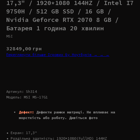
17,3" / 1920*1080 144HZ / Intel I7
9750H / 512 GB SSD / 16 GB /
Nvidia Geforce RTX 2070 8 GB /
Батарея 1 година 20 хвилин
MSI
32849,00
грн
Переглянути більше Ігрових Бу Ноутбуків → → →
Купити
Артикул: Sh314
Модель: MSI MS-17G1
Дефект:
Дефекти рамки матриці. Не впливає на
жорсткість або роботу. Дивіться фото
• Екран: 17,3"
• Роздільна здатність: 1920*1080(FullHD) 144HZ