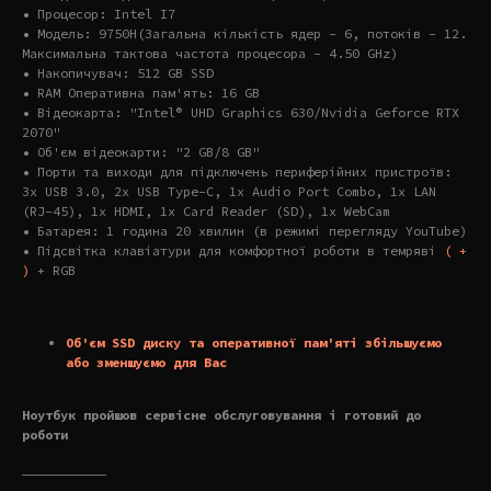
• Процесор: Intel I7
• Модель: 9750H(Загальна кількість ядер – 6, потоків – 12.
Максимальна тактова частота процесора – 4.50 GHz)
• Накопичувач: 512 GB SSD
• RAM Оперативна пам'ять: 16 GB
• Відеокарта: "Intel® UHD Graphics 630/Nvidia Geforce RTX
2070"
• Об'єм відеокарти: "2 GB/8 GB"
• Порти та виходи для підключень периферійних пристроїв:
3x USB 3.0, 2x USB Type-C, 1x Audio Port Combo, 1x LAN
(RJ-45), 1x HDMI, 1x Card Reader (SD), 1x WebCam
• Батарея: 1 година 20 хвилин (в режимі перегляду YouTube)
• Підсвітка клавіатури для комфортної роботи в темряві
( +
)
+ RGB
Об'єм SSD диску та оперативної пам'яті збільшуємо
або зменшуємо для Вас
Ноутбук пройшов сервісне обслуговування і готовий до
роботи
———————————