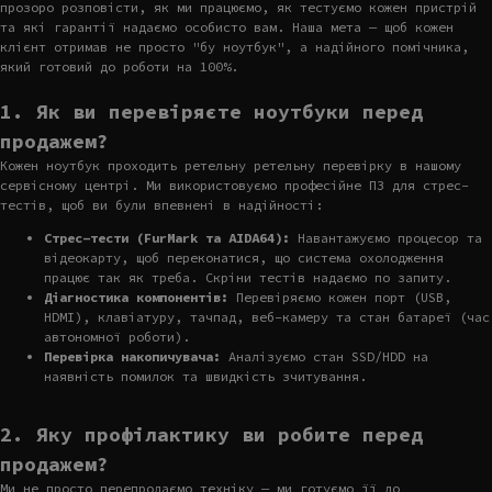
прозоро розповісти, як ми працюємо, як тестуємо кожен пристрій
та які гарантії надаємо особисто вам. Наша мета — щоб кожен
клієнт отримав не просто "бу ноутбук", а надійного помічника,
який готовий до роботи на 100%.
1. Як ви перевіряєте ноутбуки перед
продажем?
Кожен ноутбук проходить ретельну ретельну перевірку в нашому
сервісному центрі. Ми використовуємо професійне ПЗ для стрес-
тестів, щоб ви були впевнені в надійності:
Стрес-тести (FurMark та AIDA64):
Навантажуємо процесор та
відеокарту, щоб переконатися, що система охолодження
працює так як треба. Скріни тестів надаємо по запиту.
Діагностика компонентів:
Перевіряємо кожен порт (USB,
HDMI), клавіатуру, тачпад, веб-камеру та стан батареї (час
автономної роботи).
Перевірка накопичувача:
Аналізуємо стан SSD/HDD на
наявність помилок та швидкість зчитування.
2. Яку профілактику ви робите перед
продажем?
Ми не просто перепродаємо техніку — ми готуємо її до