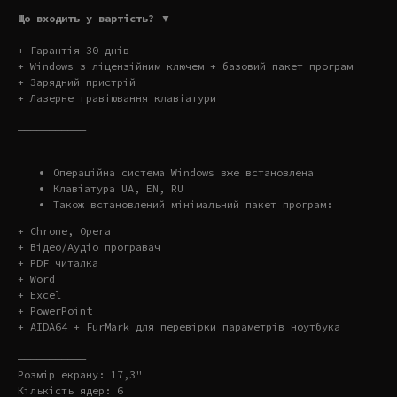
Що входить у вартість? ▼
+ Гарантія 30 днів
+ Windows з ліцензійним ключем + базовий пакет програм
+ Зарядний пристрій
+ Лазерне гравіювання клавіатури
———————————
Операційна система Windows вже встановлена
Клавіатура UA, EN, RU
Також встановлений мінімальний пакет програм:
+ Chrome, Opera
+ Відео/Аудіо програвач
+ PDF читалка
+ Word
+ Excel
+ PowerPoint
+ AIDA64 + FurMark для перевірки параметрів ноутбука
———————————
Розмір екрану: 17,3"
Кількість ядер: 6