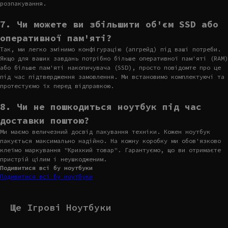
розпакування.
7. Чи можете ви збільшити об'єм SSD або
оперативної пам'яті?
Так, ми легко змінимо конфігурацію (апгрейд) під ваші потреби.
Якщо для ваших завдань потрібно більше оперативної пам'яті (RAM)
або більше пам'яті накопичувача (SSD), просто повідомте про це
під час підтвердження замовлення. Ми встановимо комплектуючі та
протестуємо їх перед відправкою.
8. Чи не пошкодиться ноутбук під час
доставки поштою?
Ми маємо величезний досвід пакування техніки. Кожен ноутбук
пакується максимально надійно. На кожну коробку ми обов'язково
клеїмо маркування "Крихкий товар". Гарантуємо, що ви отримаєте
пристрій цілим і неушкодженим.
Подивитися всі бу ноутбуки
Подивитися всі бу ноутбуки
Ще Ігрові Ноутбуки