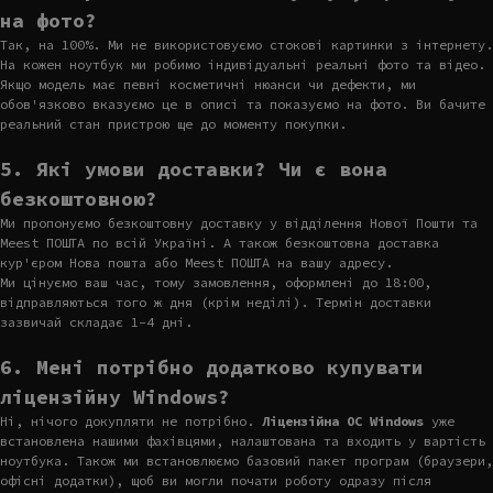
на фото?
Так, на 100%. Ми не використовуємо стокові картинки з інтернету.
На кожен ноутбук ми робимо індивідуальні реальні фото та відео.
Якщо модель має певні косметичні нюанси чи дефекти, ми
обов'язково вказуємо це в описі та показуємо на фото. Ви бачите
реальний стан пристрою ще до моменту покупки.
5. Які умови доставки? Чи є вона
безкоштовною?
Ми пропонуємо безкоштовну доставку у відділення Нової Пошти та
Meest ПОШТА по всій Україні. А також безкоштовна доставка
кур'єром Нова пошта або Meest ПОШТА на вашу адресу.
Ми цінуємо ваш час, тому замовлення, оформлені до 18:00,
відправляються того ж дня (крім неділі). Термін доставки
зазвичай складає 1-4 дні.
6. Мені потрібно додатково купувати
ліцензійну Windows?
Ні, нічого докупляти не потрібно.
Ліцензійна ОС Windows
уже
встановлена нашими фахівцями, налаштована та входить у вартість
ноутбука. Також ми встановлюємо базовий пакет програм (браузери,
офісні додатки), щоб ви могли почати роботу одразу після