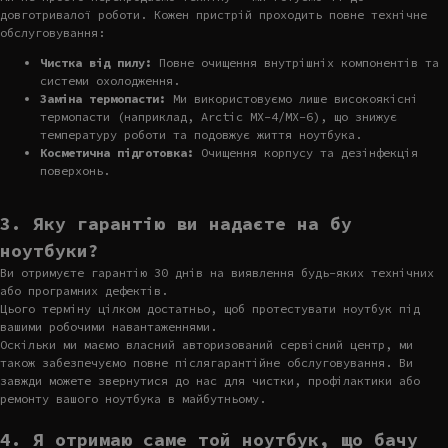
довготривалої роботи. Кожен пристрій проходить повне технічне
обслуговування:
Чистка від пилу:
Повне очищення внутрішніх компонентів та
системи охолодження.
Заміна термопасти:
Ми використовуємо лише високоякісні
термопасти (наприклад, Arctic MX-4/MX-6), що знижує
температуру роботи та подовжує життя ноутбука.
Косметична підготовка:
Очищення корпусу та дезінфекція
поверхонь.
3. Яку гарантію ви надаєте на бу
ноутбуки?
Ви отримуєте гарантію 30 днів на виявлення будь-яких технічних
або програмних дефектів.
Цього терміну цілком достатньо, щоб протестувати ноутбук під
вашими робочими навантаженнями.
Оскільки ми маємо власний авторизований сервісний центр, ми
також забезпечуємо повне післягарантійне обслуговування. Ви
завжди можете звернутися до нас для чистки, профілактики або
ремонту вашого ноутбука в майбутньому.
4. Я отримаю саме той ноутбук, що бачу