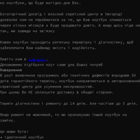
на ноутбуки, що буде вигідно для Вас.
Багаторічний досвід і власний сервісний центр в Ужгороді
дозволяє нам не перейматися за те, що Ваш ноутбук зламається
через кілька місяців а буде працювати довго. А якщо щось піде не
так, ми завжди на зв'язку
Кожен ноутбук проходить ретельну перевірку і діагностику, щоб
забезпечити Вам найвищу якість і надійність.
Пишіть нам в
контакти
.
Допоможемо підібрати ноут саме для Ваших потреб
Повернення
В разі виявлення програмних або технічних дефектів впродовж 30
днів гарантійного терміну, ноутбук направляється в авторизований
сервісний центр для усунення несправностей.
При цьому Ви НЕ оплачуєте доставку в обидві сторони.
Термін діагностики і ремонту до 14 днів. Але частіше до 5 днів.
Якщо ремонт не можливий, то ми пропонуємо інший ноутбук на
заміну.
Це може бути:
• ідентичний ноутбук