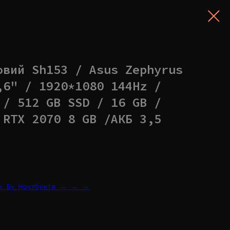
овий Sh153 / Asus Zephyrus
,6" / 1920*1080 144Hz /
 / 512 GB SSD / 16 GB /
 RTX 2070 8 GB /АКБ 3,5
их Бу Ноутбуків → → →