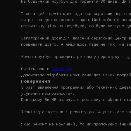
На будь-який ноутбук діє гарантія 30 днів. Ця г
І хоча цей термін може здатися коротким порівня
витрат на довгострокові гарантійні зобов'язання
оптимальну ціну на ноутбуки, що буде вигідно дл
Багаторічний досвід і власний сервісний центр в
працювати довго. А якщо щось піде не так, ми за
Кожен ноутбук проходить ретельну перевірку і ді
Пишіть нам в
контакти
.
Допоможемо підібрати ноут саме для Ваших потреб
Повернення
В разі виявлення програмних або технічних дефек
усунення несправностей.
При цьому Ви НЕ оплачуєте доставку в обидві сто
Термін діагностики і ремонту до 14 днів. Але ча
Якщо ремонт не можливий, то ми пропонуємо інший