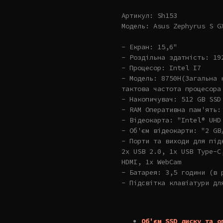
Артикул: Sh153
Модель: Asus Zephyrus S G
- Екран: 15,6"
- Роздільна здатність: 19
- Процесор: Intel I7
- Модель: 8750H(Загальна 
тактова частота процесора
- Накопичувач: 512 GB SSD
- RAM Оперативна пам'ять:
- Відеокарта: "Intel® UHD
- Об'єм відеокарти: "2 GB
- Порти та виходи для під
2x USB 2.0, 1x USB Type-C
HDMI, 1x WebCam
- Батарея: 3,5 години (в 
- Підсвітка клавіатури дл
Об'єм SSD диску та о