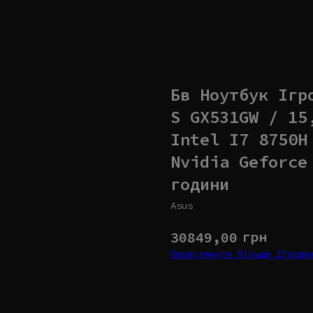
Бв Ноутбук Ігр
S GX531GW / 15
Intel I7 8750H
Nvidia Geforce
години
Asus
грн
30849,00
Переглянути більше Ігров
Купити