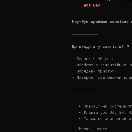
для Вас
Ноутбук пройшов сервісне 
———————————
Що входить у вартість? ▼
+ Гарантія 30 днів
+ Windows з ліцензійним к
+ Зарядний пристрій
+ Лазерне гравіювання кла
———————————
Операційна система W
Клавіатура UA, EN, R
Також встановлений м
- Chrome, Opera