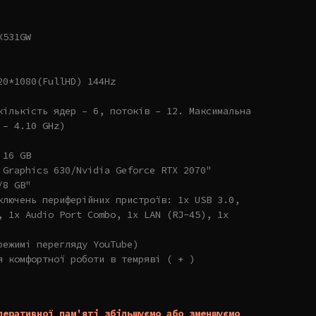
X531GW
20*1080(FullHD) 144Hz
кількість ядер – 6, потоків – 12. Максимальна
 – 4.10 GHz)
 16 GB
 Graphics 630/Nvidia Geforce RTX 2070"
/8 GB"
ключень периферійних пристроїв: 1x USB 3.0,
, 1x Audio Port Combo, 1x LAN (RJ-45), 1x
режимі перегляду YouTube)
я комфортної роботи в темряві ( + )
перативної пам'яті збільшуємо або зменшуємо