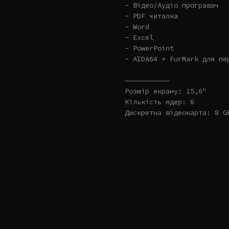
- Відео/Аудіо програвач
- PDF читалка
- Word
- Excel
- PowerPoint
- AIDA64 + FurMark для пе
———————————
Розмір екрану: 15,6"
Кількість ядер: 6
Дискретна відеокарта: 8 G