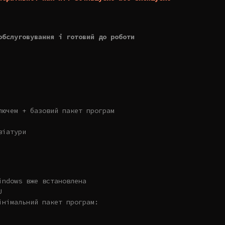
обслуговування і готовий до роботи
лючем + базовий пакет програм
віатури
indows вже встановлена
U
інімальний пакет програм: