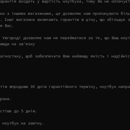
арантія входить у вартість ноутбука, тому Ви не оплачуєт
но з іншими магазинами, це дозволяє нам пропонувати біль
. Інші магазини включають гарантію в ціну, що збільшує з
я Вас.
 Ужгороді дозволяє нам не перейматися за те, що Ваш ноут
вжди на зв'язку
агностику, щоб забезпечити Вам найвищу якість і надійніс
тів впродовж 30 днів гарантійного терміну, ноутбук напра
рони.
стіше до 5 днів.
 ноутбук на заміну.