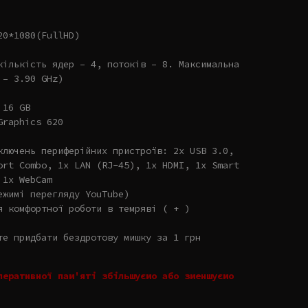
20*1080(FullHD)
кількість ядер – 4, потоків – 8. Максимальна
 – 3.90 GHz)
 16 GB
Graphics 620
ключень периферійних пристроїв: 2x USB 3.0,
ort Combo, 1x LAN (RJ-45), 1x HDMI, 1x Smart
 1x WebCam
ежимі перегляду YouTube)
я комфортної роботи в темряві ( + )
те придбати бездротову мишку за 1 грн
перативної пам'яті збільшуємо або зменшуємо