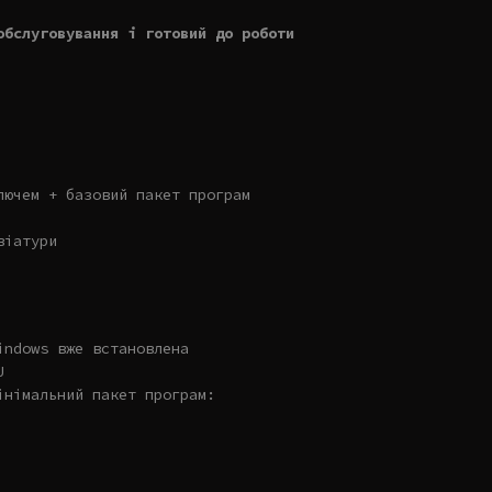
обслуговування і готовий до роботи
лючем + базовий пакет програм
віатури
indows вже встановлена
U
інімальний пакет програм: