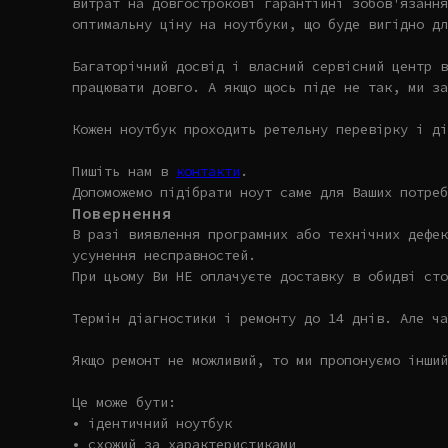
витрат на довгострокові гарантійні зобов'язання
оптимальну ціну на ноутбуки, що буде вигідно дл
Багаторічний досвід і власний сервісний центр в
працювати довго. А якщо щось піде не так, ми за
Кожен ноутбук проходить ретельну перевірку і ді
Пишіть нам в
контакти
.
Допоможемо підібрати ноут саме для Ваших потреб
Повернення
В разі виявлення програмних або технічних дефек
усунення несправностей.
При цьому Ви НЕ оплачуєте доставку в обидві сто
Термін діагностики і ремонту до 14 днів. Але ча
Якщо ремонт не можливий, то ми пропонуємо інший
Це може бути:
• ідентичний ноутбук
• схожий за характеристиками