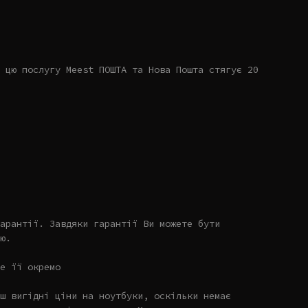
 цю послугу Meest ПОШТА та Нова Пошта стягує 20
арантії. Завдяки гарантії Ви можете бути
ю.
е її окремо
ш вигідні ціни на ноутбуки, оскільки немає