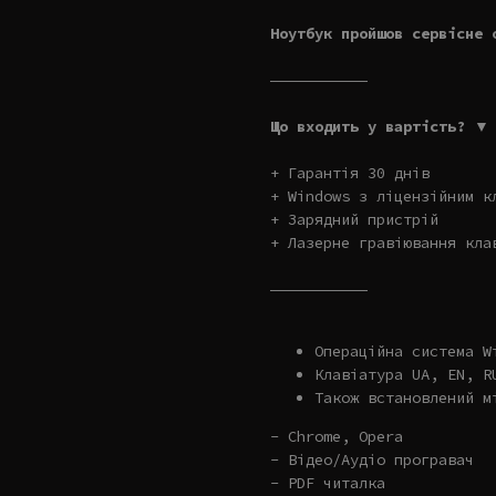
Ноутбук пройшов сервісне 
———————————
Що входить у вартість? ▼
+ Гарантія 30 днів
+ Windows з ліцензійним к
+ Зарядний пристрій
+ Лазерне гравіювання кла
———————————
Операційна система W
Клавіатура UA, EN, R
Також встановлений м
- Chrome, Opera
- Відео/Аудіо програвач
- PDF читалка