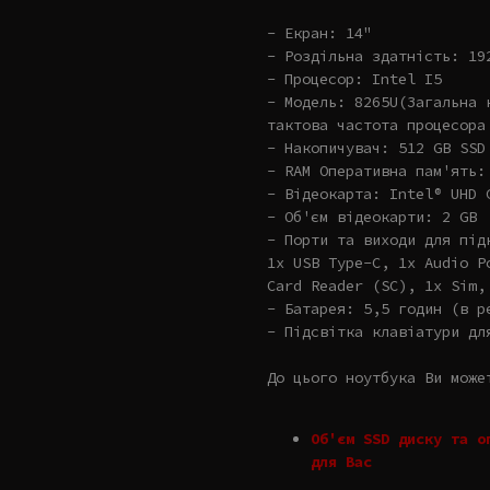
- Екран: 14"
- Роздільна здатність: 19
- Процесор: Intel I5
- Модель: 8265U(Загальна 
тактова частота процесора
- Накопичувач: 512 GB SSD
- RAM Оперативна пам'ять:
- Відеокарта: Intel® UHD 
- Об'єм відеокарти: 2 GB
- Порти та виходи для під
1x USB Type-C, 1x Audio P
Card Reader (SC), 1x Sim,
- Батарея: 5,5 годин (в р
- Підсвітка клавіатури дл
До цього ноутбука Ви може
Об'єм SSD диску та о
для Вас