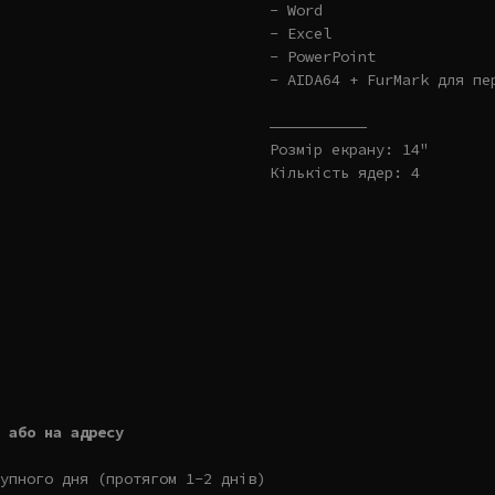
- Word
- Excel
- PowerPoint
- AIDA64 + FurMark для пе
———————————
Розмір екрану: 14"
Кількість ядер: 4
 або на адресу
упного дня (протягом 1-2 днів)