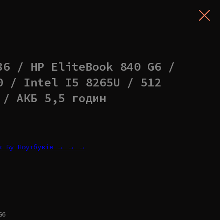
36 / HP EliteBook 840 G6 /
0 / Intel I5 8265U / 512
 / АКБ 5,5 годин
их Бу Ноутбуків → → →
G6