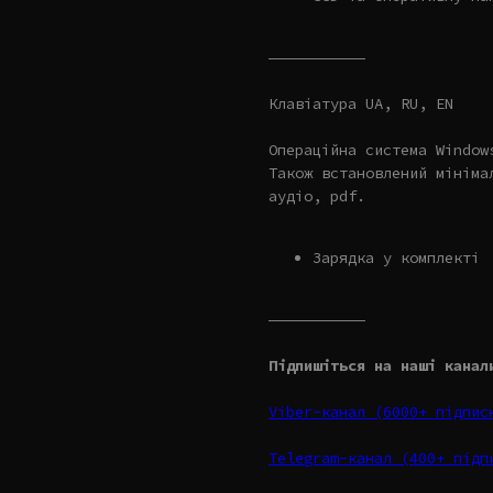
———————————
Клавіатура UA, RU, EN
Операційна система Window
Також встановлений мініма
аудіо, pdf.
Зарядка у комплекті
———————————
Підпишіться на наші канал
Viber-канал (6000+ підпи
Telegram-канал (400+ під