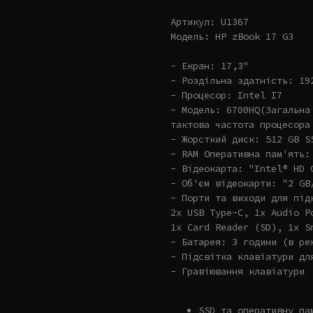
Артикул: U1367
Модель: HP zBook 17 G3
- Екран: 17,3"
- Роздільна здатність: 19
- Процесор: Intel I7
- Модель: 6700HQ(Загальна
тактова частота процесора
- Жорсткий диск: 512 GB S
- RAM Оперативна пам'ять:
- Відеокарта: "Intel® HD 
- Об'єм відеокарти: "2 GB
- Порти та виходи для під
2x USB Type-C, 1x Audio P
1x Card Reader (SD), 1x S
- Батарея: 3 години (в ре
- Підсвітка клавіатури дл
- Гравіювання клавіатури
SSD та оперативну па