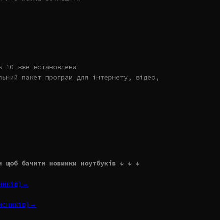
s 10 вже встановлена
льний пакет програм для інтернету, відео,
и щоб бачити новинки ноутбуків ↓ ↓ ↓
сників)→
писників)→