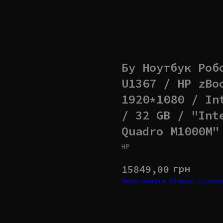
Бу Ноутбук Роб
U1367 / HP zBo
1920*1080 / In
/ 32 GB / "Int
Quadro M1000M"
HP
грн
15849,00
Переглянути більше Ігров
Купити