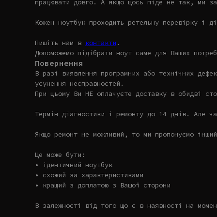
працювати довго. А якщо щось піде не так, ми за
Кожен ноутбук проходить ретельну перевірку і ді
Пишіть нам в
контакти
.
Допоможемо підібрати ноут саме для Ваших потреб
Повернення
В разі виявлення програмних або технічних дефек
усунення несправностей.
При цьому Ви НЕ оплачуєте доставку в обидві сто
Термін діагностики і ремонту до 14 днів. Але ча
Якщо ремонт не можливий, то ми пропонуємо інший
Це може бути:
• ідентичний ноутбук
• схожий за характеристиками
• кращий з доплатою з Вашої сторони
В залежності від того що є в наявності на момен