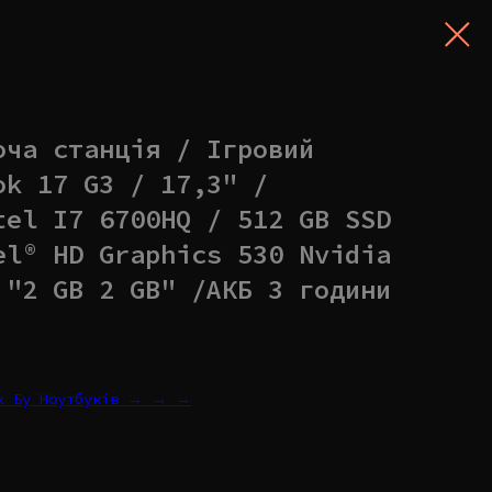
оча станція / Ігровий
ok 17 G3 / 17,3" /
tel I7 6700HQ / 512 GB SSD
el® HD Graphics 530 Nvidia
 "2 GB 2 GB" /АКБ 3 години
их Бу Ноутбуків → → →