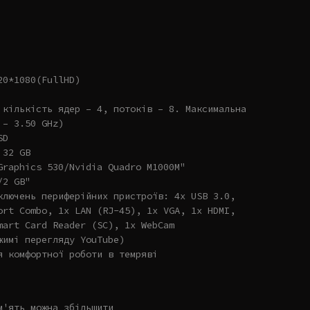
20*1080(FullHD)
 кількість ядер – 4, потоків – 8. Максимальна
 – 3.50 GHz)
SD
 32 GB
Graphics 530/Nvidia Quadro M1000M"
/2 GB"
ключень периферійних пристроїв: 4x USB 3.0,
ort Combo, 1x LAN (RJ-45), 1x VGA, 1x HDMI,
mart Card Reader (SC), 1x WebCam
жимі перегляду YouTube)
я комфортної роботи в темряві
м'ять можна збільшити