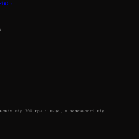
иків)→
B
номія від 300 грн і вище, в залежності від