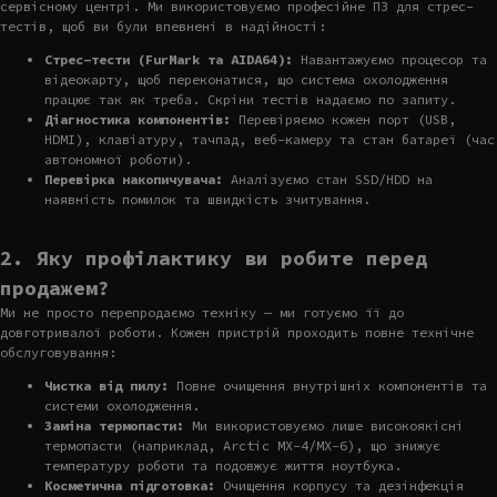
сервісному центрі. Ми використовуємо професійне ПЗ для стрес-
тестів, щоб ви були впевнені в надійності:
Стрес-тести (FurMark та AIDA64):
Навантажуємо процесор та
відеокарту, щоб переконатися, що система охолодження
працює так як треба. Скріни тестів надаємо по запиту.
Діагностика компонентів:
Перевіряємо кожен порт (USB,
HDMI), клавіатуру, тачпад, веб-камеру та стан батареї (час
автономної роботи).
Перевірка накопичувача:
Аналізуємо стан SSD/HDD на
наявність помилок та швидкість зчитування.
2. Яку профілактику ви робите перед
продажем?
Ми не просто перепродаємо техніку — ми готуємо її до
довготривалої роботи. Кожен пристрій проходить повне технічне
обслуговування:
Чистка від пилу:
Повне очищення внутрішніх компонентів та
системи охолодження.
Заміна термопасти:
Ми використовуємо лише високоякісні
термопасти (наприклад, Arctic MX-4/MX-6), що знижує
температуру роботи та подовжує життя ноутбука.
Косметична підготовка:
Очищення корпусу та дезінфекція