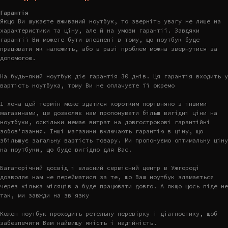
Гарантія
Якщо Ви шукаєте вживаний ноутбук, то зверніть увагу не лише на
характеристики та ціну, але й на умови гарантії. Завдяки
гарантії Ви можете бути впевнені в тому, що ноутбук буде
працювати як належить, або в разі проблем можна звернутися за
допомогою.
На будь-який ноутбук діє гарантія 30 днів. Ця гарантія входить у
вартість ноутбука, тому Ви не оплачуєте її окремо
І хоча цей термін може здатися коротким порівняно з іншими
магазинами, це дозволяє нам пропонувати більш вигідні ціни на
ноутбуки, оскільки немає витрат на довгострокові гарантійні
зобов'язання. Інші магазини включають гарантію в ціну, що
збільшує загальну вартість товару. Ми пропонуємо оптимальну ціну
на ноутбуки, що буде вигідно для Вас.
Багаторічний досвід і власний сервісний центр в Ужгороді
дозволяє нам не перейматися за те, що Ваш ноутбук зламається
через кілька місяців а буде працювати довго. А якщо щось піде не
так, ми завжди на зв'язку
Кожен ноутбук проходить ретельну перевірку і діагностику, щоб
забезпечити Вам найвищу якість і надійність.