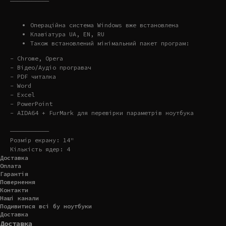
———————————
Операційна система Windows вже встановлена
Клавіатура UA, EN, RU
Також встановлений мінімальний пакет програм:
- Chrome, Opera
- Відео/Аудіо програвач
- PDF читалка
- Word
- Excel
- PowerPoint
- AIDA64 + FurMark для перевірки параметрів ноутбука
———————————
Розмір екрану: 14"
Кількість ядер: 4
Доставка
Оплата
Гарантія
Повернення
Контакти
Наші канали
Подивитися всі бу ноутбуки
Доставка
Доставка