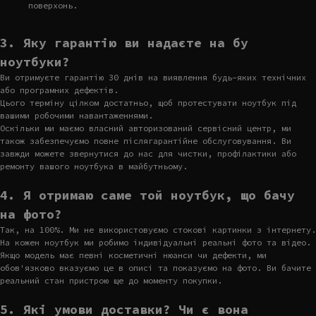
поверхонь.
3. Яку гарантію ви надаєте на бу
ноутбуки?
Ви отримуєте гарантію 30 днів на виявлення будь-яких технічних
або програмних дефектів.
Цього терміну цілком достатньо, щоб протестувати ноутбук під
вашими робочими навантаженнями.
Оскільки ми маємо власний авторизований сервісний центр, ми
також забезпечуємо повне післягарантійне обслуговування. Ви
завжди можете звернутися до нас для чистки, профілактики або
ремонту вашого ноутбука в майбутньому.
4. Я отримаю саме той ноутбук, що бачу
на фото?
Так, на 100%. Ми не використовуємо стокові картинки з інтернету.
На кожен ноутбук ми робимо індивідуальні реальні фото та відео.
Якщо модель має певні косметичні нюанси чи дефекти, ми
обов'язково вказуємо це в описі та показуємо на фото. Ви бачите
реальний стан пристрою ще до моменту покупки.
5. Які умови доставки? Чи є вона