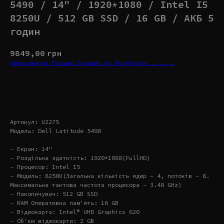
5490 / 14" / 1920*1080 / Intel I5
8250U / 512 GB SSD / 16 GB / АКБ 5
годин
9849,00
грн
Переглянути більше Ігрових Бу Ноутбуків → → →
Купити
Артикул: U2275
Модель: Dell Latitude 5490
- Екран: 14"
- Роздільна здатність: 1920*1080(FullHD)
- Процесор: Intel I5
- Модель: 8250U(Загальна кількість ядер – 4, потоків – 8.
Максимальна тактова частота процесора – 3.40 GHz)
- Накопичувач: 512 GB SSD
- RAM Оперативна пам'ять: 16 GB
- Відеокарта: Intel® UHD Graphics 620
- Об'єм відеокарти: 2 GB