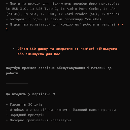
- Порти та виходи для підключень периферійних пристроїв:
3x USB 3.0, 1x USB Type-C, 1x Audio Port Combo, 1x LAN
(RJ-45), 1x VGA, 1x HDMI, 1x Card Reader (SD), 1x WebCam
- Батарея: 5 годин (в режимі перегляду YouTube)
- Підсвітка клавіатури для комфортної роботи в темряві
( +
)
Об'єм SSD диску та оперативної пам'яті збільшуємо
або зменшуємо для Вас
Ноутбук пройшов сервісне обслуговування і готовий до
роботи
———————————
Що входить у вартість? ▼
+ Гарантія 30 днів
+ Windows з ліцензійним ключем + базовий пакет програм
+ Зарядний пристрій
+ Лазерне гравіювання клавіатури