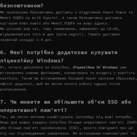
безкоштовною?
Ми пропонуємо безкоштовну доставку у відділення Нової Пошти та
Meest ПОШТА по всій Україні. А також безкоштовна доставка
кур'єром Нова пошта або Meest ПОШТА на вашу адресу.
Ми цінуємо ваш час, тому замовлення, оформлені до 18:00,
відправляються того ж дня (крім неділі). Термін доставки
зазвичай складає 1-4 дні.
6. Мені потрібно додатково купувати
ліцензійну Windows?
Ні, нічого докупляти не потрібно.
Ліцензійна ОС Windows
уже
встановлена нашими фахівцями, налаштована та входить у вартість
ноутбука. Також ми встановлюємо базовий пакет програм (браузери,
офісні додатки), щоб ви могли почати роботу одразу після
розпакування.
7. Чи можете ви збільшити об'єм SSD або
оперативної пам'яті?
Так, ми легко змінимо конфігурацію (апгрейд) під ваші потреби.
Якщо для ваших завдань потрібно більше оперативної пам'яті (RAM)
або більше пам'яті накопичувача (SSD), просто повідомте про це
під час підтвердження замовлення. Ми встановимо комплектуючі та