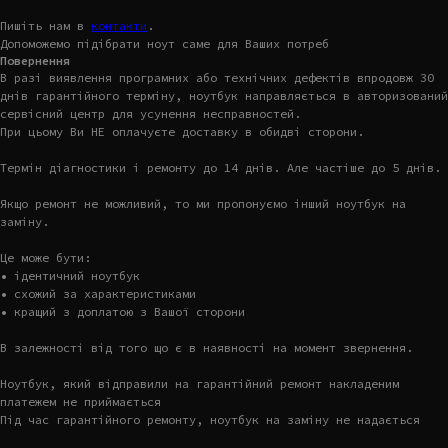
Пишіть нам в
контакти
.
Допоможемо підібрати ноут саме для Ваших потреб
Повернення
В разі виявлення програмних або технічних дефектів впродовж 30
днів гарантійного терміну, ноутбук направляється в авторизований
сервісний центр для усунення несправностей.
При цьому Ви НЕ оплачуєте доставку в обидві сторони.
Термін діагностики і ремонту до 14 днів. Але частіше до 5 днів.
Якщо ремонт не можливий, то ми пропонуємо інший ноутбук на
заміну.
Це може бути:
• ідентичний ноутбук
• схожий за характеристиками
• кращий з доплатою з Вашої сторони
В залежності від того що є в наявності на момент звернення.
Ноутбук, який відправили на гарантійний ремонт накладеним
платежем не приймається
Під час гарантійного ремонту, ноутбук на заміну не надається