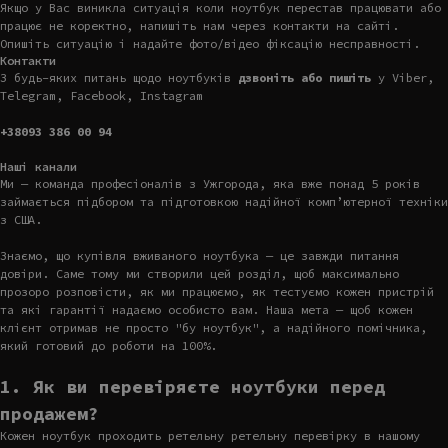
Якщо у Вас виникла ситуація коли ноутбук перестав працювати або
працює не коректно, напишіть нам через контакти на сайті.
Опишіть ситуацію і надайте фото/відео фіксацію несправності.
Контакти
З будь-яких питань щодо ноутбуків
дзвоніть або пишіть
у Viber,
Telegram, Facebook, Instagram
+38093 386 00 94
Наші канали
Ми — команда професіоналів з Ужгорода, яка вже понад 5 років
займається підбором та підготовкою надійної комп’ютерної техніки
з США.
Знаємо, що купівля вживаного ноутбука — це завжди питання
довіри. Саме тому ми створили цей розділ, щоб максимально
прозоро розповісти, як ми працюємо, як тестуємо кожен пристрій
та які гарантії надаємо особисто вам. Наша мета — щоб кожен
клієнт отримав не просто "бу ноутбук", а надійного помічника,
який готовий до роботи на 100%.
1. Як ви перевіряєте ноутбуки перед
продажем?
Кожен ноутбук проходить ретельну ретельну перевірку в нашому