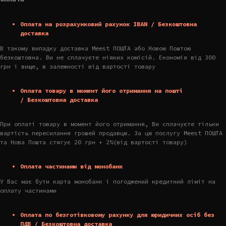
Оплата на розрахунковий рахунок IBAN / Безкоштовна
доставка
В такому випадку доставка Meest ПОШТА або Новою Поштою
безкоштовна. Ви не сплачуєте ніяких комісій. Економія від 300
грн і вище, в залежності від вартості товару
Оплата товару в момент його отримання на пошті
/ Безкоштовна доставка
При оплаті товару в момент його отримання, Ви сплачуєте тільки
вартість пересилання грошей продавцю. За цю послугу Meest ПОШТА
та Нова Пошта стягує 20 грн + 2%(від вартості товару)
Оплата частинами від монобанк
У Вас має бути карта монобанк і погоджений кредитний ліміт на
оплату частинами
Оплата по безготівковому рахунку для юридичних осіб без
ПДВ / Безкоштовна доставка