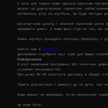
І хоча цей термін може здатися коротким порівня
витрат на довгострокові гарантійні зобов'язання
оптимальну ціну на ноутбуки, що буде вигідно дл
Багаторічний досвід і власний сервісний центр в
працювати довго. А якщо щось піде не так, ми за
Кожен ноутбук проходить ретельну перевірку і ді
Пишіть нам в
контакти
.
Допоможемо підібрати ноут саме для Ваших потреб
Повернення
В разі виявлення програмних або технічних дефек
усунення несправностей.
При цьому Ви НЕ оплачуєте доставку в обидві сто
Термін діагностики і ремонту до 14 днів. Але ча
Якщо ремонт не можливий, то ми пропонуємо інший
Це може бути: