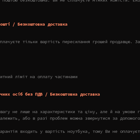
 Поштою безкоштовна. Ви не сплачуєте ніяких комісій. Еко
ошті / Безкоштовна доставка
плачуєте тільки вартість пересилання грошей продавцю. За
итний ліміт на оплату частинами
чних осіб без ПДВ / Безкоштовна доставка
увагу не лише на характеристики та ціну, але й на умови г
алежить, або в разі проблем можна звернутися за допомого
арантія входить у вартість ноутбука, тому Ви не оплачуєт