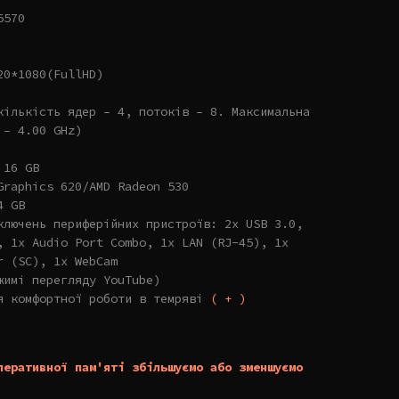
5570
20*1080(FullHD)
кількість ядер – 4, потоків – 8. Максимальна
 – 4.00 GHz)
 16 GB
Graphics 620/AMD Radeon 530
4 GB
ключень периферійних пристроїв: 2x USB 3.0,
, 1x Audio Port Combo, 1x LAN (RJ-45), 1x
r (SC), 1x WebCam
жимі перегляду YouTube)
я комфортної роботи в темряві
( + )
перативної пам'яті збільшуємо або зменшуємо