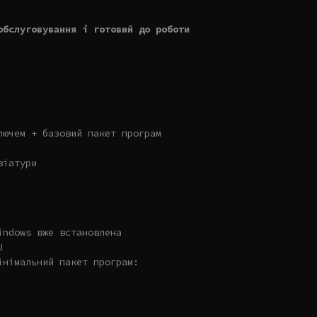
обслуговування і готовий до роботи
лючем + базовий пакет програм
віатури
indows вже встановлена
U
інімальний пакет програм: