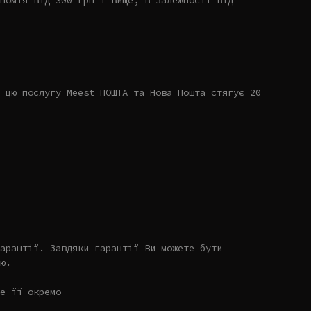
номія від 300 грн і вище, в залежності від
 цю послугу Meest ПОШТА та Нова Пошта стягує 20
арантії. Завдяки гарантії Ви можете бути
ю.
е її окремо