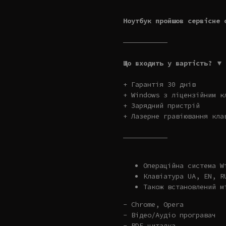
Ноутбук пройшов сервісне 
———————————
Що входить у вартість? ▼
+ Гарантія 30 днів
+ Windows з ліцензійним к
+ Зарядний пристрій
+ Лазерне гравіювання кла
———————————
Операційна система W
Клавіатура UA, EN, R
Також встановлений м
- Chrome, Opera
- Відео/Аудіо програвач
- PDF читалка