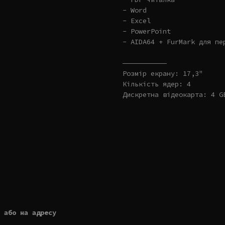
- Word
- Excel
- PowerPoint
- AIDA64 + FurMark для пе
———————————
Розмір екрану: 17,3"
Кількість ядер: 4
Дискретна відеокарта: 4 G
 або на адресу