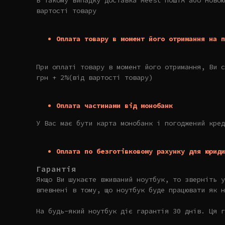
В такому випадку доставка Meest ПОШТА або Новою
вартості товару
Оплата товару в момент його отримання на п
При оплаті товару в момент його отримання, Ви с
грн + 2%(від вартості товару)
Оплата частинами від монобанк
У Вас має бути карта монобанк і погоджений кред
Оплата по безготівковому рахунку для юриди
Гарантія
Якщо Ви шукаєте вживаний ноутбук, то зверніть 
впевнені в тому, що ноутбук буде працювати як н
На будь-який ноутбук діє гарантія 30 днів. Ця г