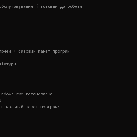
обслуговування і готовий до роботи
лючем + базовий пакет програм
віатури
indows вже встановлена
U
інімальний пакет програм: