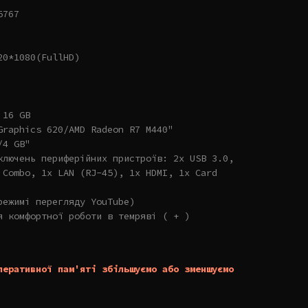
5767
20*1080(FullHD)
 16 GB
Graphics 620/AMD Radeon R7 M440"
/4 GB"
ключень периферійних пристроїв: 2x USB 3.0,
 Combo, 1x LAN (RJ-45), 1x HDMI, 1x Card
режимі перегляду YouTube)
я комфортної роботи в темряві ( + )
перативної пам'яті збільшуємо або зменшуємо