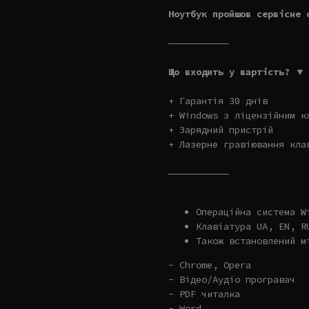
Ноутбук пройшов сервісне 
———————————
Що входить у вартість? ▼
+ Гарантія 30 днів
+ Windows з ліцензійним к
+ Зарядний пристрій
+ Лазерне гравіювання кла
———————————
Операційна система W
Клавіатура UA, EN, R
Також встановлений м
- Chrome, Opera
- Відео/Аудіо програвач
- PDF читалка
- Word