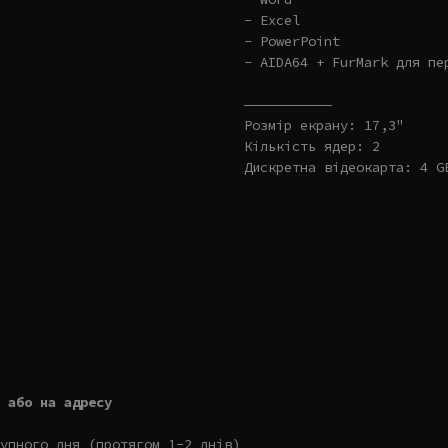
- Excel
- PowerPoint
- AIDA64 + FurMark для пе
———————————
Розмір екрану: 17,3"
Кількість ядер: 2
Дискретна відеокарта: 4 G
 або на адресу
упного дня (протягом 1-2 днів)