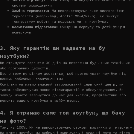
системи охолодження.
Заміна термопасти:
Ми використовуємо лише високоякісні
термопасти (наприклад, Arctic MX-4/MX-6), що знижує
температуру роботи та подовжує життя ноутбука.
Косметична підготовка:
Очищення корпусу та дезінфекція
поверхонь.
3. Яку гарантію ви надаєте на бу
ноутбуки?
Ви отримуєте гарантію 30 днів на виявлення будь-яких технічних
або програмних дефектів.
Цього терміну цілком достатньо, щоб протестувати ноутбук під
вашими робочими навантаженнями.
Оскільки ми маємо власний авторизований сервісний центр, ми
також забезпечуємо повне післягарантійне обслуговування. Ви
завжди можете звернутися до нас для чистки, профілактики або
ремонту вашого ноутбука в майбутньому.
4. Я отримаю саме той ноутбук, що бачу
на фото?
Так, на 100%. Ми не використовуємо стокові картинки з інтернету.
На кожен ноутбук ми робимо індивідуальні реальні фото та відео.