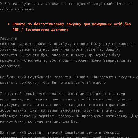
У Вас має бути карта монобанк і погоджений кредитний ліміт на
оплату частинами
Оплата по безготівковому рахунку для юридичних осіб без
ПДВ / Безкоштовна доставка
Гарантія
Якщо Ви шукаєте вживаний ноутбук, то зверніть увагу не лише на
характеристики та ціну, але й на умови гарантії. Завдяки
гарантії Ви можете бути впевнені в тому, що ноутбук буде
працювати як належить, або в разі проблем можна звернутися за
допомогою.
На будь-який ноутбук діє гарантія 30 днів. Ця гарантія входить у
вартість ноутбука, тому Ви не оплачуєте її окремо
І хоча цей термін може здатися коротким порівняно з іншими
магазинами, це дозволяє нам пропонувати більш вигідні ціни на
ноутбуки, оскільки немає витрат на довгострокові гарантійні
зобов'язання. Інші магазини включають гарантію в ціну, що
збільшує загальну вартість товару. Ми пропонуємо оптимальну ціну
на ноутбуки, що буде вигідно для Вас.
Багаторічний досвід і власний сервісний центр в Ужгороді
дозволяє нам не перейматися за те, що Ваш ноутбук зламається