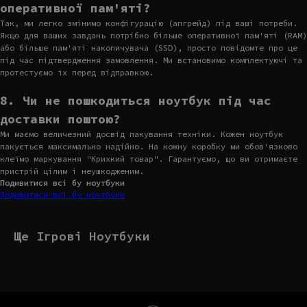
оперативної пам'яті?
Так, ми легко змінимо конфігурацію (апгрейд) під ваші потреби.
Якщо для ваших завдань потрібно більше оперативної пам'яті (RAM)
або більше пам'яті накопичувача (SSD), просто повідомте про це
під час підтвердження замовлення. Ми встановимо комплектуючі та
протестуємо їх перед відправкою.
8. Чи не пошкодиться ноутбук під час
доставки поштою?
Ми маємо величезний досвід пакування техніки. Кожен ноутбук
пакується максимально надійно. На кожну коробку ми обов'язково
клеїмо маркування "Крихкий товар". Гарантуємо, що ви отримаєте
пристрій цілим і неушкодженим.
Подивитися всі бу ноутбуки
Подивитися всі бу ноутбуки
Ще Ігрові Ноутбуки