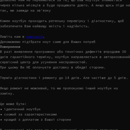
через кілька місяців а буде працювати довго. А якщо щось піде не
так, ми завжди на зв'язку
Кожен ноутбук проходить ретельну перевірку і діагностику, щоб
забезпечити Вам найвищу якість і надійність.
Пишіть нам в
контакти
.
Допоможемо підібрати ноут саме для Ваших потреб
Повернення
В разі виявлення програмних або технічних дефектів впродовж 30
днів гарантійного терміну, ноутбук направляється в авторизований
сервісний центр для усунення несправностей.
При цьому Ви НЕ оплачуєте доставку в обидві сторони.
Термін діагностики і ремонту до 14 днів. Але частіше до 5 днів.
Якщо ремонт не можливий, то ми пропонуємо інший ноутбук на
заміну.
Це може бути:
• ідентичний ноутбук
• схожий за характеристиками
• кращий з доплатою з Вашої сторони
В залежності від того що є в наявності на момент звернення.