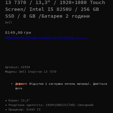
13 7370 / 13,3" / 1920*1080 Touch
Screen/ Intel I5 8250U / 256 GB
SSD / 8 GB /Батарея 2 години
Dell
8149,00
грн
Переглянути більше Ігрових Бу Ноутбуків → → →
Купити
Артикул: U2354
Модель: Dell Inspiron 13 7370
Дефект:
Відсутня 1 заглушка петель матриці. Дивіться
фото
• Екран: 13,3"
• Роздільна здатність: 1920*1080(FullHD) Сенсорний
• Процесор: Intel I5