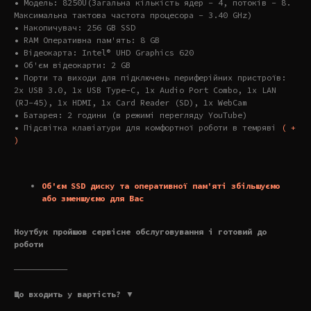
• Модель: 8250U(Загальна кількість ядер – 4, потоків – 8.
Максимальна тактова частота процесора – 3.40 GHz)
• Накопичувач: 256 GB SSD
• RAM Оперативна пам'ять: 8 GB
• Відеокарта: Intel® UHD Graphics 620
• Об'єм відеокарти: 2 GB
• Порти та виходи для підключень периферійних пристроїв:
2x USB 3.0, 1x USB Type-C, 1x Audio Port Combo, 1x LAN
(RJ-45), 1x HDMI, 1x Card Reader (SD), 1x WebCam
• Батарея: 2 години (в режимі перегляду YouTube)
• Підсвітка клавіатури для комфортної роботи в темряві
( +
)
Об'єм SSD диску та оперативної пам'яті збільшуємо
або зменшуємо для Вас
Ноутбук пройшов сервісне обслуговування і готовий до
роботи
———————————
Що входить у вартість? ▼