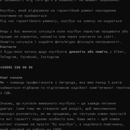
Ноутбук, який відправили на гарантійний ремонт накладеним
платежем не приймається
Під час гарантійного ремонту, ноутбук на заміну не надається
Якщо у Вас виникла ситуація коли ноутбук перестав працювати або
працює не коректно, напишіть нам через контакти на сайті.
Опишіть ситуацію і надайте фото/відео фіксацію несправності.
Контакти
З будь-яких питань щодо ноутбуків
дзвоніть або пишіть
у Viber,
Telegram, Facebook, Instagram
+38093 386 00 94
Наші канали
Ми — команда професіоналів з Ужгорода, яка вже понад 5 років
займається підбором та підготовкою надійної комп’ютерної техніки
з США.
Знаємо, що купівля вживаного ноутбука — це завжди питання
довіри. Саме тому ми створили цей розділ, щоб максимально
прозоро розповісти, як ми працюємо, як тестуємо кожен пристрій
та які гарантії надаємо особисто вам. Наша мета — щоб кожен
клієнт отримав не просто "бу ноутбук", а надійного помічника,
який готовий до роботи на 100%.