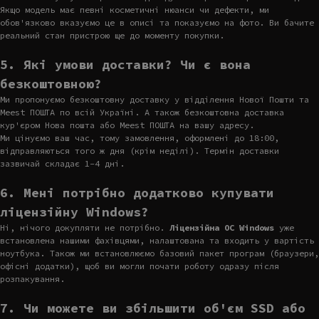
Якщо модель має певні косметичні нюанси чи дефекти, ми
обов'язково вказуємо це в описі та показуємо на фото. Ви бачите
реальний стан пристрою ще до моменту покупки.
5. Які умови доставки? Чи є вона
безкоштовною?
Ми пропонуємо безкоштовну доставку у відділення Нової Пошти та
Meest ПОШТА по всій Україні. А також безкоштовна доставка
кур'єром Нова пошта або Meest ПОШТА на вашу адресу.
Ми цінуємо ваш час, тому замовлення, оформлені до 18:00,
відправляються того ж дня (крім неділі). Термін доставки
зазвичай складає 1-4 дні.
6. Мені потрібно додатково купувати
ліцензійну Windows?
Ні, нічого докупляти не потрібно.
Ліцензійна ОС Windows
уже
встановлена нашими фахівцями, налаштована та входить у вартість
ноутбука. Також ми встановлюємо базовий пакет програм (браузери,
офісні додатки), щоб ви могли почати роботу одразу після
розпакування.
7. Чи можете ви збільшити об'єм SSD або