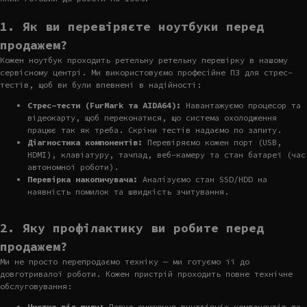
1. Як ви перевіряєте ноутбуки перед
продажем?
Кожен ноутбук проходить ретельну ретельну перевірку в нашому
сервісному центрі. Ми використовуємо професійне ПЗ для стрес-
тестів, щоб ви були впевнені в надійності:
Стрес-тести (FurMark та AIDA64):
Навантажуємо процесор та
відеокарту, щоб переконатися, що система охолодження
працює так як треба. Скріни тестів надаємо по запиту.
Діагностика компонентів:
Перевіряємо кожен порт (USB,
HDMI), клавіатуру, тачпад, веб-камеру та стан батареї (час
автономної роботи).
Перевірка накопичувача:
Аналізуємо стан SSD/HDD на
наявність помилок та швидкість зчитування.
2. Яку профілактику ви робите перед
продажем?
Ми не просто перепродаємо техніку — ми готуємо її до
довготривалої роботи. Кожен пристрій проходить повне технічне
обслуговування:
Чистка від пилу:
Повне очищення внутрішніх компонентів та