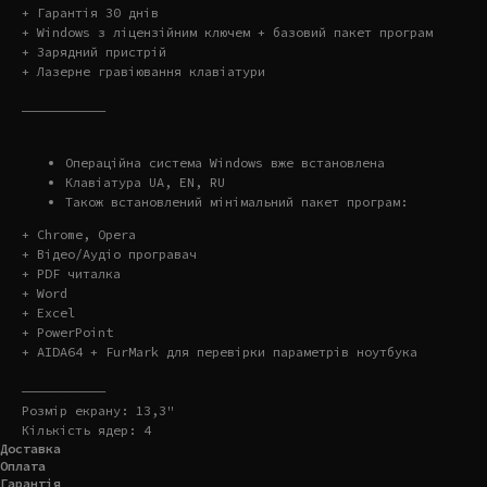
+ Гарантія 30 днів
+ Windows з ліцензійним ключем + базовий пакет програм
+ Зарядний пристрій
+ Лазерне гравіювання клавіатури
———————————
Операційна система Windows вже встановлена
Клавіатура UA, EN, RU
Також встановлений мінімальний пакет програм:
+ Chrome, Opera
+ Відео/Аудіо програвач
+ PDF читалка
+ Word
+ Excel
+ PowerPoint
+ AIDA64 + FurMark для перевірки параметрів ноутбука
———————————
Розмір екрану: 13,3"
Кількість ядер: 4
Доставка
Оплата
Гарантія