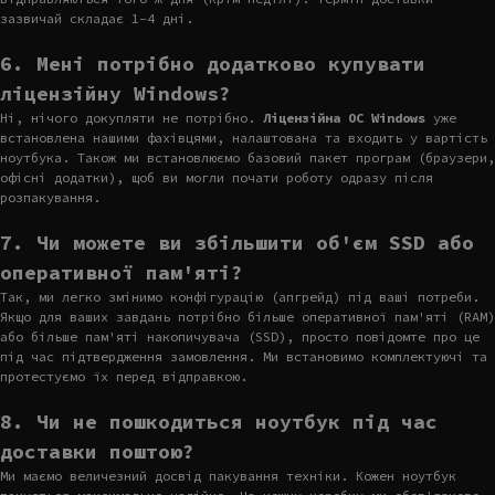
зазвичай складає 1-4 дні.
6. Мені потрібно додатково купувати
ліцензійну Windows?
Ні, нічого докупляти не потрібно.
Ліцензійна ОС Windows
уже
встановлена нашими фахівцями, налаштована та входить у вартість
ноутбука. Також ми встановлюємо базовий пакет програм (браузери,
офісні додатки), щоб ви могли почати роботу одразу після
розпакування.
7. Чи можете ви збільшити об'єм SSD або
оперативної пам'яті?
Так, ми легко змінимо конфігурацію (апгрейд) під ваші потреби.
Якщо для ваших завдань потрібно більше оперативної пам'яті (RAM)
або більше пам'яті накопичувача (SSD), просто повідомте про це
під час підтвердження замовлення. Ми встановимо комплектуючі та
протестуємо їх перед відправкою.
8. Чи не пошкодиться ноутбук під час
доставки поштою?
Ми маємо величезний досвід пакування техніки. Кожен ноутбук