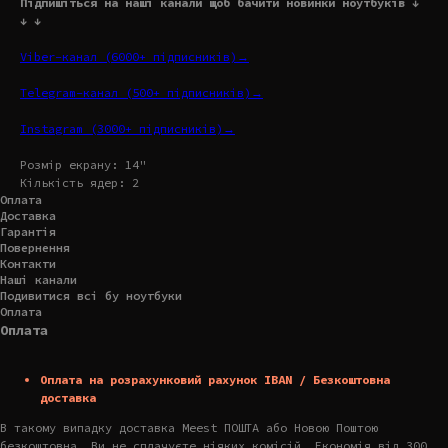
Підпишіться на наші канали щоб бачити новинки ноутбуків ↓
↓ ↓
Viber-канал (6000+ підписників)→
Telegram-канал (500+ підписників)→
Instagram (3000+ підписників)→
Розмір екрану: 14"
Кількість ядер: 2
Оплата
Доставка
Гарантія
Повернення
Контакти
Наші канали
Подивитися всі бу ноутбуки
Оплата
Оплата
Оплата на розрахунковий рахунок IBAN / Безкоштовна
доставка
В такому випадку доставка Meest ПОШТА або Новою Поштою
безкоштовна. Ви не сплачуєте ніяких комісій. Економія від 300