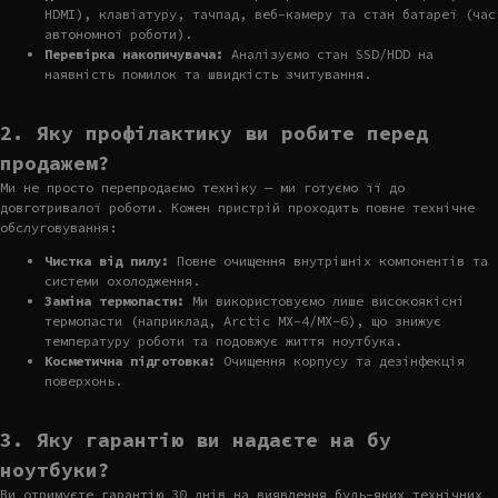
HDMI), клавіатуру, тачпад, веб-камеру та стан батареї (час
автономної роботи).
Перевірка накопичувача:
Аналізуємо стан SSD/HDD на
наявність помилок та швидкість зчитування.
2. Яку профілактику ви робите перед
продажем?
Ми не просто перепродаємо техніку — ми готуємо її до
довготривалої роботи. Кожен пристрій проходить повне технічне
обслуговування:
Чистка від пилу:
Повне очищення внутрішніх компонентів та
системи охолодження.
Заміна термопасти:
Ми використовуємо лише високоякісні
термопасти (наприклад, Arctic MX-4/MX-6), що знижує
температуру роботи та подовжує життя ноутбука.
Косметична підготовка:
Очищення корпусу та дезінфекція
поверхонь.
3. Яку гарантію ви надаєте на бу
ноутбуки?
Ви отримуєте гарантію 30 днів на виявлення будь-яких технічних