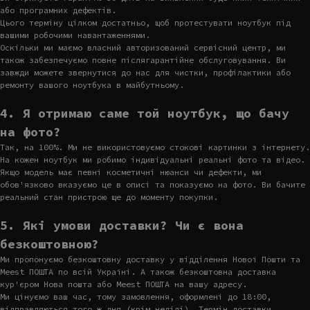
або програмних дефектів.
Цього терміну цілком достатньо, щоб протестувати ноутбук під
вашими робочими навантаженнями.
Оскільки ми маємо власний авторизований сервісний центр, ми
також забезпечуємо повне післягарантійне обслуговування. Ви
завжди можете звернутися до нас для чистки, профілактики або
ремонту вашого ноутбука в майбутньому.
4. Я отримаю саме той ноутбук, що бачу
на фото?
Так, на 100%. Ми не використовуємо стокові картинки з інтернету.
На кожен ноутбук ми робимо індивідуальні реальні фото та відео.
Якщо модель має певні косметичні нюанси чи дефекти, ми
обов'язково вказуємо це в описі та показуємо на фото. Ви бачите
реальний стан пристрою ще до моменту покупки.
5. Які умови доставки? Чи є вона
безкоштовною?
Ми пропонуємо безкоштовну доставку у відділення Нової Пошти та
Meest ПОШТА по всій Україні. А також безкоштовна доставка
кур'єром Нова пошта або Meest ПОШТА на вашу адресу.
Ми цінуємо ваш час, тому замовлення, оформлені до 18:00,
відправляються того ж дня (крім неділі). Термін доставки