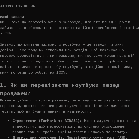
+38093 386 00 94
Наші канали
Ми — команда професіоналів з Ужгорода, яка вже понад 5 років
займається підбором та підготовкою надійної комп’ютерної техніки
з США.
Знаємо, що купівля вживаного ноутбука — це завжди питання
довіри. Саме тому ми створили цей розділ, щоб максимально
прозоро розповісти, як ми працюємо, як тестуємо кожен пристрій
та які гарантії надаємо особисто вам. Наша мета — щоб кожен
клієнт отримав не просто "бу ноутбук", а надійного помічника,
який готовий до роботи на 100%.
1. Як ви перевіряєте ноутбуки перед
продажем?
Кожен ноутбук проходить ретельну ретельну перевірку в нашому
сервісному центрі. Ми використовуємо професійне ПЗ для стрес-
тестів, щоб ви були впевнені в надійності:
Стрес-тести (FurMark та AIDA64):
Навантажуємо процесор та
відеокарту, щоб переконатися, що система охолодження
працює так як треба. Скріни тестів надаємо по запиту.
Діагностика компонентів:
Перевіряємо кожен порт (USB,