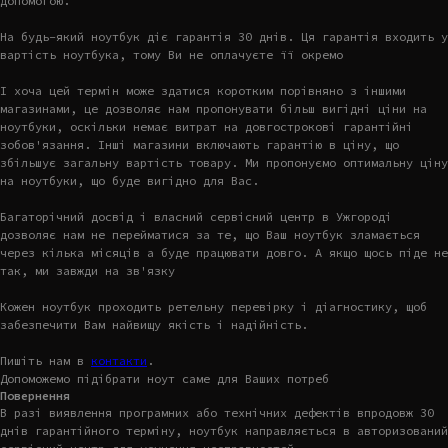
допомогою.
На будь-який ноутбук діє гарантія 30 днів. Ця гарантія входить у
вартість ноутбука, тому Ви не оплачуєте її окремо
І хоча цей термін може здатися коротким порівняно з іншими
магазинами, це дозволяє нам пропонувати більш вигідні ціни на
ноутбуки, оскільки немає витрат на довгострокові гарантійні
зобов'язання. Інші магазини включають гарантію в ціну, що
збільшує загальну вартість товару. Ми пропонуємо оптимальну ціну
на ноутбуки, що буде вигідно для Вас.
Багаторічний досвід і власний сервісний центр в Ужгороді
дозволяє нам не перейматися за те, що Ваш ноутбук зламається
через кілька місяців а буде працювати довго. А якщо щось піде не
так, ми завжди на зв'язку
Кожен ноутбук проходить ретельну перевірку і діагностику, щоб
забезпечити Вам найвищу якість і надійність.
Пишіть нам в
контакти
.
Допоможемо підібрати ноут саме для Ваших потреб
Повернення
В разі виявлення програмних або технічних дефектів впродовж 30
днів гарантійного терміну, ноутбук направляється в авторизований