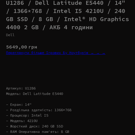
U1286 / Dell Latitude E5440 / 14"
/ 1366*768 / Intel I5 4210U / 240
GB SSD / 8 GB / Intel® HD Graphics
4400 2 GB / АКБ 4 години
Dell
5649,00
грн
Переглянути більше Ігрових Бу Ноутбуків → → →
Купити
Артикул: U1286
Модель: Dell Latitude E5440
- Екран: 14"
- Роздільна здатність: 1366*768
- Процесор: Intel I5
- Модель: 4210U
- Жорсткий диск: 240 GB SSD
- RAM Оперативна пам'ять: 8 GB