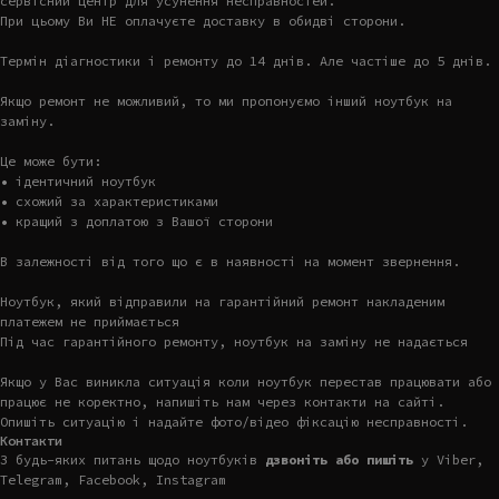
сервісний центр для усунення несправностей.
При цьому Ви НЕ оплачуєте доставку в обидві сторони.
Термін діагностики і ремонту до 14 днів. Але частіше до 5 днів.
Якщо ремонт не можливий, то ми пропонуємо інший ноутбук на
заміну.
Це може бути:
• ідентичний ноутбук
• схожий за характеристиками
• кращий з доплатою з Вашої сторони
В залежності від того що є в наявності на момент звернення.
Ноутбук, який відправили на гарантійний ремонт накладеним
платежем не приймається
Під час гарантійного ремонту, ноутбук на заміну не надається
Якщо у Вас виникла ситуація коли ноутбук перестав працювати або
працює не коректно, напишіть нам через контакти на сайті.
Опишіть ситуацію і надайте фото/відео фіксацію несправності.
Контакти
З будь-яких питань щодо ноутбуків
дзвоніть або пишіть
у Viber,
Telegram, Facebook, Instagram