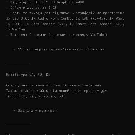
- Відеокарта: Intel® HD Graphics 4400
- Об'єм відеокарти: 2 GB
- Порти та виходи для підключень периферійних пристроїв:
3x USB 3.0, 1x Audio Port Combo, 1x LAN (RJ-45), 1x VGA,
1x HDMI, 1x Card Reader (SD), 1x Smart Card Reader (SC),
1x WebCam
- Батарея: 4 години (в режимі перегляду YouTube)
SSD та оперативну пам'ять можна збільшити
———————————
Клавіатура UA, RU, EN
Операційна система Windows 10 вже встановлена
Також встановлений мінімальний пакет програм для
інтернету, відео, аудіо, pdf.
Зарядка у комплекті
———————————