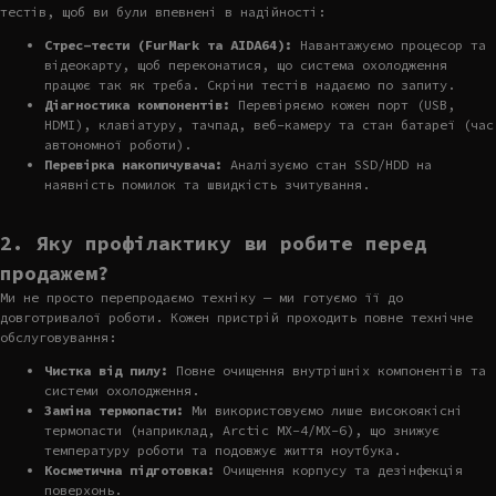
тестів, щоб ви були впевнені в надійності:
Стрес-тести (FurMark та AIDA64):
Навантажуємо процесор та
відеокарту, щоб переконатися, що система охолодження
працює так як треба. Скріни тестів надаємо по запиту.
Діагностика компонентів:
Перевіряємо кожен порт (USB,
HDMI), клавіатуру, тачпад, веб-камеру та стан батареї (час
автономної роботи).
Перевірка накопичувача:
Аналізуємо стан SSD/HDD на
наявність помилок та швидкість зчитування.
2. Яку профілактику ви робите перед
продажем?
Ми не просто перепродаємо техніку — ми готуємо її до
довготривалої роботи. Кожен пристрій проходить повне технічне
обслуговування:
Чистка від пилу:
Повне очищення внутрішніх компонентів та
системи охолодження.
Заміна термопасти:
Ми використовуємо лише високоякісні
термопасти (наприклад, Arctic MX-4/MX-6), що знижує
температуру роботи та подовжує життя ноутбука.
Косметична підготовка:
Очищення корпусу та дезінфекція
поверхонь.