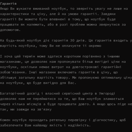
Гарантія
Якщо Ви шукаєте вживаний ноутбук, то зверніть увагу не лише на
характеристики та ціну, але й на умови гарантії. Завдяки
гарантії Ви можете бути впевнені в тому, що ноутбук буде
працювати як належить, або в разі проблем можна звернутися за
допомогою.
На будь-який ноутбук діє гарантія 30 днів. Ця гарантія входить у
вартість ноутбука, тому Ви не оплачуєте її окремо
І хоча цей термін може здатися коротким порівняно з іншими
магазинами, це дозволяє нам пропонувати більш вигідні ціни на
ноутбуки, оскільки немає витрат на довгострокові гарантійні
зобов'язання. Інші магазини включають гарантію в ціну, що
збільшує загальну вартість товару. Ми пропонуємо оптимальну ціну
на ноутбуки, що буде вигідно для Вас.
Багаторічний досвід і власний сервісний центр в Ужгороді
дозволяє нам не перейматися за те, що Ваш ноутбук зламається
через кілька місяців а буде працювати довго. А якщо щось піде не
так, ми завжди на зв'язку
Кожен ноутбук проходить ретельну перевірку і діагностику, щоб
забезпечити Вам найвищу якість і надійність.