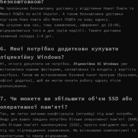
безкоштовною?
Ми пропонуємо безкоштовну доставку у відділення Нової Пошти та
Meest ПОШТА по всій Україні. А також безкоштовна доставка
кур'єром Нова пошта або Meest ПОШТА на вашу адресу.
Ми цінуємо ваш час, тому замовлення, оформлені до 18:00,
відправляються того ж дня (крім неділі). Термін доставки
зазвичай складає 1-4 дні.
6. Мені потрібно додатково купувати
ліцензійну Windows?
Ні, нічого докупляти не потрібно.
Ліцензійна ОС Windows
уже
встановлена нашими фахівцями, налаштована та входить у вартість
ноутбука. Також ми встановлюємо базовий пакет програм (браузери,
офісні додатки), щоб ви могли почати роботу одразу після
розпакування.
7. Чи можете ви збільшити об'єм SSD або
оперативної пам'яті?
Так, ми легко змінимо конфігурацію (апгрейд) під ваші потреби.
Якщо для ваших завдань потрібно більше оперативної пам'яті (RAM)
або більше пам'яті накопичувача (SSD), просто повідомте про це
під час підтвердження замовлення. Ми встановимо комплектуючі та
протестуємо їх перед відправкою.