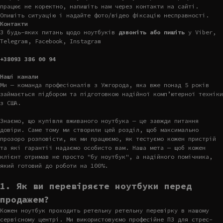
працює не коректно, напишіть нам через контакти на сайті.
Опишіть ситуацію і надайте фото/відео фіксацію несправності.
Контакти
З будь-яких питань щодо ноутбуків
дзвоніть або пишіть
у Viber,
Telegram, Facebook, Instagram
+38093 386 00 94
Наші канали
Ми — команда професіоналів з Ужгорода, яка вже понад 5 років
займається підбором та підготовкою надійної комп’ютерної техніки
з США.
Знаємо, що купівля вживаного ноутбука — це завжди питання
довіри. Саме тому ми створили цей розділ, щоб максимально
прозоро розповісти, як ми працюємо, як тестуємо кожен пристрій
та які гарантії надаємо особисто вам. Наша мета — щоб кожен
клієнт отримав не просто "бу ноутбук", а надійного помічника,
який готовий до роботи на 100%.
1. Як ви перевіряєте ноутбуки перед
продажем?
Кожен ноутбук проходить ретельну ретельну перевірку в нашому
сервісному центрі. Ми використовуємо професійне ПЗ для стрес-