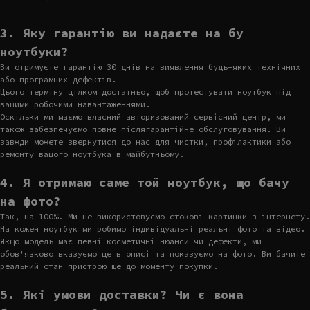
3. Яку гарантію ви надаєте на бу
ноутбуки?
Ви отримуєте гарантію 30 днів на виявлення будь-яких технічних
або програмних дефектів.
Цього терміну цілком достатньо, щоб протестувати ноутбук під
вашими робочими навантаженнями.
Оскільки ми маємо власний авторизований сервісний центр, ми
також забезпечуємо повне післягарантійне обслуговування. Ви
завжди можете звернутися до нас для чистки, профілактики або
ремонту вашого ноутбука в майбутньому.
4. Я отримаю саме той ноутбук, що бачу
на фото?
Так, на 100%. Ми не використовуємо стокові картинки з інтернету.
На кожен ноутбук ми робимо індивідуальні реальні фото та відео.
Якщо модель має певні косметичні нюанси чи дефекти, ми
обов'язково вказуємо це в описі та показуємо на фото. Ви бачите
реальний стан пристрою ще до моменту покупки.
5. Які умови доставки? Чи є вона