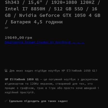
Sh343 / 15,6" / 1920*1080 120HZ /
Intel I7 8850H / 512 GB SSD / 16
GB / Nvidia Geforce GTX 1050 4 GB
/ Батарея 4,5 години
HP
19849,00
грн
Переглянути більше Ігрових Бу Ноутбуків → → →
Купити
💻 Для яких задач підійде ноутбук HP EliteBook 1050 G1?
HP EliteBook 1050 G1
— це потужний ноутбук з дискретною
відеокартою та 120Hz екраном, створений для тих, хто
працює з графікою, грає в ігри або просто хоче швидкий і
надійний пристрій.
✅
Ідеально підходить для таких задач: