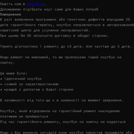
Пишіть нам в
контакти
.
Допоможемо підібрати ноут саме для Ваших потреб
Повернення
В разі виявлення програмних або технічних дефектів впродовж 30
днів гарантійного терміну, ноутбук направляється в авторизований
сервісний центр для усунення несправностей.
При цьому Ви НЕ оплачуєте доставку в обидві сторони.
Термін діагностики і ремонту до 14 днів. Але частіше до 5 днів.
Якщо ремонт не можливий, то ми пропонуємо інший ноутбук на
заміну.
Це може бути:
• ідентичний ноутбук
• схожий за характеристиками
• кращий з доплатою з Вашої сторони
В залежності від того що є в наявності на момент звернення.
Ноутбук, який відправили на гарантійний ремонт накладеним
платежем не приймається
Під час гарантійного ремонту, ноутбук на заміну не надається
Якщо у Вас виникла ситуація коли ноутбук перестав працювати або