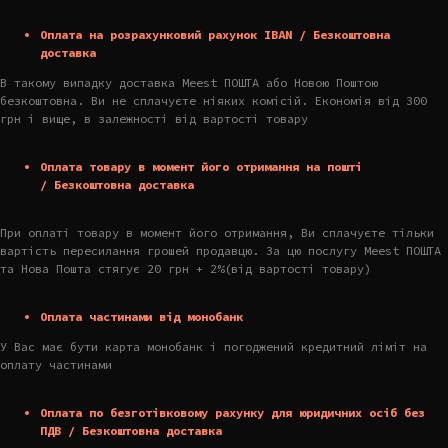
Оплата на розрахунковий рахунок IBAN / Безкоштовна
доставка
В такому випадку доставка Meest ПОШТА або Новою Поштою
безкоштовна. Ви не сплачуєте ніяких комісій. Економія від 300
грн і вище, в залежності від вартості товару
Оплата товару в момент його отримання на пошті
/ Безкоштовна доставка
При оплаті товару в момент його отримання, Ви сплачуєте тільки
вартість пересилання грошей продавцю. За цю послугу Meest ПОШТА
та Нова Пошта стягує 20 грн + 2%(від вартості товару)
Оплата частинами від монобанк
У Вас має бути карта монобанк і погоджений кредитний ліміт на
оплату частинами
Оплата по безготівковому рахунку для юридичних осіб без
ПДВ / Безкоштовна доставка