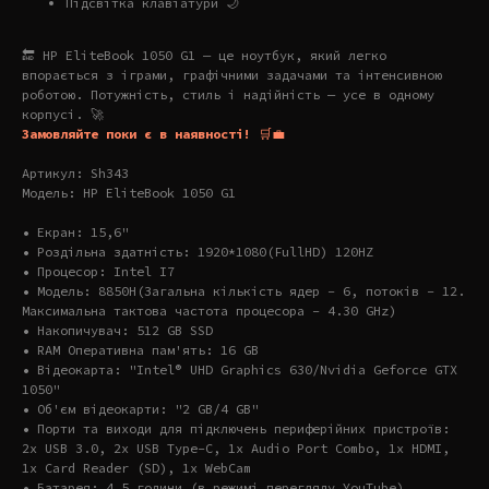
Підсвітка клавіатури 🌙
🔚 HP EliteBook 1050 G1 — це ноутбук, який легко
впорається з іграми, графічними задачами та інтенсивною
роботою. Потужність, стиль і надійність — усе в одному
корпусі. 🚀
Замовляйте поки є в наявності!
🛒💼
Артикул: Sh343
Модель: HP EliteBook 1050 G1
• Екран: 15,6"
• Роздільна здатність: 1920*1080(FullHD) 120HZ
• Процесор: Intel I7
• Модель: 8850H(Загальна кількість ядер – 6, потоків – 12.
Максимальна тактова частота процесора – 4.30 GHz)
• Накопичувач: 512 GB SSD
• RAM Оперативна пам'ять: 16 GB
• Відеокарта: "Intel® UHD Graphics 630/Nvidia Geforce GTX
1050"
• Об'єм відеокарти: "2 GB/4 GB"
• Порти та виходи для підключень периферійних пристроїв:
2x USB 3.0, 2x USB Type-C, 1x Audio Port Combo, 1x HDMI,
1x Card Reader (SD), 1x WebCam
• Батарея: 4,5 години (в режимі перегляду YouTube)