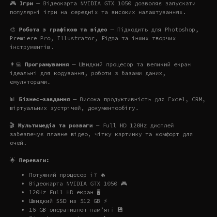
🎮
Ігри
— Відеокарта NVIDIA GTX 1050 дозволяє запускати
популярні ігри на середніх та високих налаштуваннях.
🎨
Робота з графікою та відео
— Підходить для Photoshop,
Premiere Pro, Illustrator, Figma та інших творчих
інструментів.
👨‍💻
Програмування
— Швидкий процесор та великий екран
ідеальні для кодування, роботи з базами даних,
емуляторами.
📊
Бізнес-завдання
— Висока продуктивність для Excel, CRM,
віртуальних зустрічей, документообігу.
🎬
Мультимедіа та розваги
— Full HD 120Hz дисплей
забезпечує плавне відео, чітку картинку та комфорт для
очей.
🌟
Переваги:
Потужний процесор i7 🔥
Відеокарта NVIDIA GTX 1050 🎮
120Hz Full HD екран 🖥️
Швидкий SSD на 512 GB ⚡
16 GB оперативної памʼяті 💾