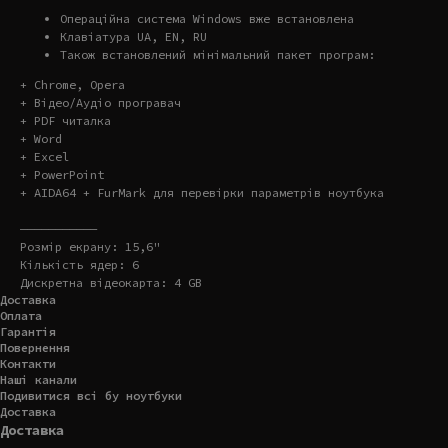
Операційна система Windows вже встановлена
Клавіатура UA, EN, RU
Також встановлений мінімальний пакет програм:
+ Chrome, Opera
+ Відео/Аудіо програвач
+ PDF читалка
+ Word
+ Excel
+ PowerPoint
+ AIDA64 + FurMark для перевірки параметрів ноутбука
———————————
Розмір екрану: 15,6"
Кількість ядер: 6
Дискретна відеокарта: 4 GB
Доставка
Оплата
Гарантія
Повернення
Контакти
Наші канали
Подивитися всі бу ноутбуки
Доставка
Доставка