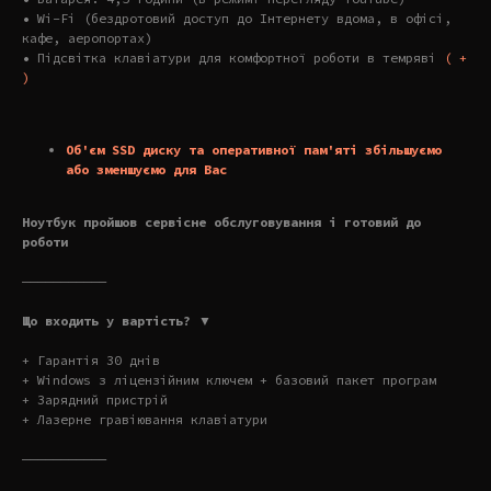
• Wi-Fi (бездротовий доступ до Інтернету вдома, в офісі,
кафе, аеропортах)
• Підсвітка клавіатури для комфортної роботи в темряві
( +
)
Об'єм SSD диску та оперативної пам'яті збільшуємо
або зменшуємо для Вас
Ноутбук пройшов сервісне обслуговування і готовий до
роботи
———————————
Що входить у вартість? ▼
+ Гарантія 30 днів
+ Windows з ліцензійним ключем + базовий пакет програм
+ Зарядний пристрій
+ Лазерне гравіювання клавіатури
———————————