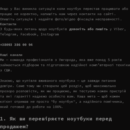
Якщо у Вас виникла ситуація коли ноутбук перестав працювати або
працює не коректно, напишіть нам через контакти на сайті.
Опишіть ситуацію і надайте фото/відео фіксацію несправності.
Контакти
З будь-яких питань щодо ноутбуків
дзвоніть або пишіть
у Viber,
Telegram, Facebook, Instagram
+38093 386 00 94
Наші канали
Ми — команда професіоналів з Ужгорода, яка вже понад 5 років
займається підбором та підготовкою надійної комп’ютерної техніки
з США.
Знаємо, що купівля вживаного ноутбука — це завжди питання
довіри. Саме тому ми створили цей розділ, щоб максимально
прозоро розповісти, як ми працюємо, як тестуємо кожен пристрій
та які гарантії надаємо особисто вам. Наша мета — щоб кожен
клієнт отримав не просто "бу ноутбук", а надійного помічника,
який готовий до роботи на 100%.
1. Як ви перевіряєте ноутбуки перед
продажем?