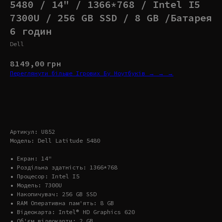
5480 / 14" / 1366*768 / Intel I5
7300U / 256 GB SSD / 8 GB /Батарея
6 годин
Dell
8149,00
грн
Переглянути більше Ігрових Бу Ноутбуків → → →
Купити
Артикул: U852
Модель: Dell Latitude 5480
• Екран: 14"
• Роздільна здатність: 1366*768
• Процесор: Intel I5
• Модель: 7300U
• Накопичувач: 256 GB SSD
• RAM Оперативна пам'ять: 8 GB
• Відеокарта: Intel® HD Graphics 620
• Об'єм відеокарти: 2 GB