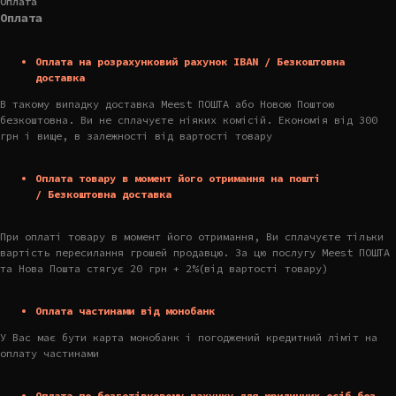
Оплата
Оплата
Оплата на розрахунковий рахунок IBAN / Безкоштовна
доставка
В такому випадку доставка Meest ПОШТА або Новою Поштою
безкоштовна. Ви не сплачуєте ніяких комісій. Економія від 300
грн і вище, в залежності від вартості товару
Оплата товару в момент його отримання на пошті
/ Безкоштовна доставка
При оплаті товару в момент його отримання, Ви сплачуєте тільки
вартість пересилання грошей продавцю. За цю послугу Meest ПОШТА
та Нова Пошта стягує 20 грн + 2%(від вартості товару)
Оплата частинами від монобанк
У Вас має бути карта монобанк і погоджений кредитний ліміт на
оплату частинами
Оплата по безготівковому рахунку для юридичних осіб без