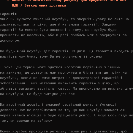
ПДВ / Безкоштовна доставка
Гарантія
Якщо Ви шукаєте вживаний ноутбук, то зверніть увагу не лише на
характеристики та ціну, але й на умови гарантії. Завдяки
гарантії Ви можете бути впевнені в тому, що ноутбук буде
працювати як належить, або в разі проблем можна звернутися за
допомогою.
На будь-який ноутбук діє гарантія 30 днів. Ця гарантія входить у
вартість ноутбука, тому Ви не оплачуєте її окремо
І хоча цей термін може здатися коротким порівняно з іншими
магазинами, це дозволяє нам пропонувати більш вигідні ціни на
ноутбуки, оскільки немає витрат на довгострокові гарантійні
зобов'язання. Інші магазини включають гарантію в ціну, що
збільшує загальну вартість товару. Ми пропонуємо оптимальну ціну
на ноутбуки, що буде вигідно для Вас.
Багаторічний досвід і власний сервісний центр в Ужгороді
дозволяє нам не перейматися за те, що Ваш ноутбук зламається
через кілька місяців а буде працювати довго. А якщо щось піде не
так, ми завжди на зв'язку
Кожен ноутбук проходить ретельну перевірку і діагностику, щоб