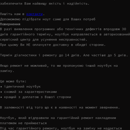
забезпечити Вам найвищу якість і надійність.
Пишіть нам в
контакти
.
Допоможемо підібрати ноут саме для Ваших потреб
Повернення
В разі виявлення програмних або технічних дефектів впродовж 30
днів гарантійного терміну, ноутбук направляється в авторизований
сервісний центр для усунення несправностей.
При цьому Ви НЕ оплачуєте доставку в обидві сторони.
Термін діагностики і ремонту до 14 днів. Але частіше до 5 днів.
Якщо ремонт не можливий, то ми пропонуємо інший ноутбук на
заміну.
Це може бути:
• ідентичний ноутбук
• схожий за характеристиками
• кращий з доплатою з Вашої сторони
В залежності від того що є в наявності на момент звернення.
Ноутбук, який відправили на гарантійний ремонт накладеним
платежем не приймається
Під час гарантійного ремонту, ноутбук на заміну не надається