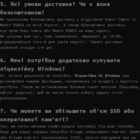
5. Які умови доставки? Чи є вона
безкоштовною?
Ми пропонуємо безкоштовну доставку у відділення Нової Пошти та
Meest ПОШТА по всій Україні. А також безкоштовна доставка
кур'єром Нова пошта або Meest ПОШТА на вашу адресу.
Ми цінуємо ваш час, тому замовлення, оформлені до 18:00,
відправляються того ж дня (крім неділі). Термін доставки
зазвичай складає 1-4 дні.
6. Мені потрібно додатково купувати
ліцензійну Windows?
Ні, нічого докупляти не потрібно.
Ліцензійна ОС Windows
уже
встановлена нашими фахівцями, налаштована та входить у вартість
ноутбука. Також ми встановлюємо базовий пакет програм (браузери,
офісні додатки), щоб ви могли почати роботу одразу після
розпакування.
7. Чи можете ви збільшити об'єм SSD або
оперативної пам'яті?
Так, ми легко змінимо конфігурацію (апгрейд) під ваші потреби.
Якщо для ваших завдань потрібно більше оперативної пам'яті (RAM)
або більше пам'яті накопичувача (SSD), просто повідомте про це