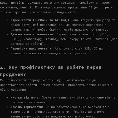
Кожен ноутбук проходить ретельну ретельну перевірку в нашому
сервісному центрі. Ми використовуємо професійне ПЗ для стрес-
тестів, щоб ви були впевнені в надійності:
Стрес-тести (FurMark та AIDA64):
Навантажуємо процесор та
відеокарту, щоб переконатися, що система охолодження
працює так як треба. Скріни тестів надаємо по запиту.
Діагностика компонентів:
Перевіряємо кожен порт (USB,
HDMI), клавіатуру, тачпад, веб-камеру та стан батареї (час
автономної роботи).
Перевірка накопичувача:
Аналізуємо стан SSD/HDD на
наявність помилок та швидкість зчитування.
2. Яку профілактику ви робите перед
продажем?
Ми не просто перепродаємо техніку — ми готуємо її до
довготривалої роботи. Кожен пристрій проходить повне технічне
обслуговування:
Чистка від пилу:
Повне очищення внутрішніх компонентів та
системи охолодження.
Заміна термопасти:
Ми використовуємо лише високоякісні
термопасти (наприклад, Arctic MX-4/MX-6), що знижує
температуру роботи та подовжує життя ноутбука.