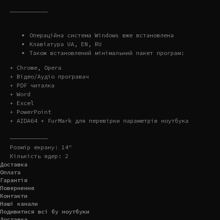
———————————
Операційна система Windows вже встановлена
Клавіатура UA, EN, RU
Також встановлений мінімальний пакет програм:
+ Chrome, Opera
+ Відео/Аудіо програвач
+ PDF читалка
+ Word
+ Excel
+ PowerPoint
+ AIDA64 + FurMark для перевірки параметрів ноутбука
———————————
Розмір екрану: 14"
Кількість ядер: 2
Доставка
Оплата
Гарантія
Повернення
Контакти
Наші канали
Подивитися всі бу ноутбуки
Доставка