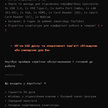
• Порти та виходи для підключень периферійних пристроїв:
3x USB 3.0, 1x USB Type-C, 1x Audio Port Combo, 1x LAN
(RJ-45), 1x VGA, 1x HDMI, 1x Card Reader (SD), 1x Smart
Card Reader (SC), 1x WebCam
• Батарея: 6 годин (в режимі перегляду YouTube)
• Підсвітка клавіатури для комфортної роботи в темряві
( +
)
Об'єм SSD диску та оперативної пам'яті збільшуємо
або зменшуємо для Вас
Ноутбук пройшов сервісне обслуговування і готовий до
роботи
———————————
Що входить у вартість? ▼
+ Гарантія 30 днів
+ Windows з ліцензійним ключем + базовий пакет програм
+ Зарядний пристрій
+ Лазерне гравіювання клавіатури