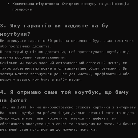
Косметична підготовка:
Очищення корпусу та дезінфекція
поверхонь.
3. Яку гарантію ви надаєте на бу
ноутбуки?
Ви отримуєте гарантію 30 днів на виявлення будь-яких технічних
або програмних дефектів.
Цього терміну цілком достатньо, щоб протестувати ноутбук під
вашими робочими навантаженнями.
Оскільки ми маємо власний авторизований сервісний центр, ми
також забезпечуємо повне післягарантійне обслуговування. Ви
завжди можете звернутися до нас для чистки, профілактики або
ремонту вашого ноутбука в майбутньому.
4. Я отримаю саме той ноутбук, що бачу
на фото?
Так, на 100%. Ми не використовуємо стокові картинки з інтернету.
На кожен ноутбук ми робимо індивідуальні реальні фото та відео.
Якщо модель має певні косметичні нюанси чи дефекти, ми
обов'язково вказуємо це в описі та показуємо на фото. Ви бачите
реальний стан пристрою ще до моменту покупки.