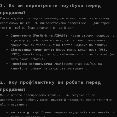
1. Як ви перевіряєте ноутбуки перед
продажем?
Кожен ноутбук проходить ретельну ретельну перевірку в нашому
сервісному центрі. Ми використовуємо професійне ПЗ для стрес-
тестів, щоб ви були впевнені в надійності:
Стрес-тести (FurMark та AIDA64):
Навантажуємо процесор та
відеокарту, щоб переконатися, що система охолодження
працює так як треба. Скріни тестів надаємо по запиту.
Діагностика компонентів:
Перевіряємо кожен порт (USB,
HDMI), клавіатуру, тачпад, веб-камеру та стан батареї (час
автономної роботи).
Перевірка накопичувача:
Аналізуємо стан SSD/HDD на
наявність помилок та швидкість зчитування.
2. Яку профілактику ви робите перед
продажем?
Ми не просто перепродаємо техніку — ми готуємо її до
довготривалої роботи. Кожен пристрій проходить повне технічне
обслуговування:
Чистка від пилу:
Повне очищення внутрішніх компонентів та
системи охолодження.