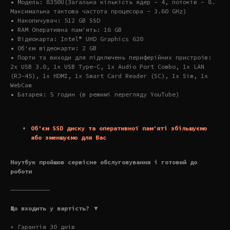
• Модель: 8350U(Загальна кількість ядер – 4, потоків – 8.
Максимальна тактова частота процесора – 3.60 GHz)
• Накопичувач: 512 GB SSD
• RAM Оперативна пам'ять: 16 GB
• Відеокарта: Intel® UHD Graphics 620
• Об'єм відеокарти: 2 GB
• Порти та виходи для підключень периферійних пристроїв:
2x USB 3.0, 1x USB Type-C, 1x Audio Port Combo, 1x LAN
(RJ-45), 1x HDMI, 1x Smart Card Reader (SC), 1x Sim, 1x
WebCam
• Батарея: 5 годин (в режимі перегляду YouTube)
Об'єм SSD диску та оперативної пам'яті збільшуємо
або зменшуємо для Вас
Ноутбук пройшов сервісне обслуговування і готовий до
роботи
———————————
Що входить у вартість? ▼
+ Гарантія 30 днів