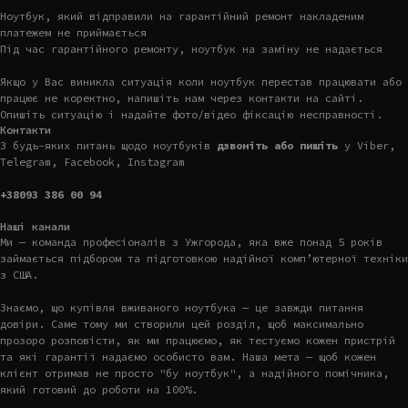
Ноутбук, який відправили на гарантійний ремонт накладеним
платежем не приймається
Під час гарантійного ремонту, ноутбук на заміну не надається
Якщо у Вас виникла ситуація коли ноутбук перестав працювати або
працює не коректно, напишіть нам через контакти на сайті.
Опишіть ситуацію і надайте фото/відео фіксацію несправності.
Контакти
З будь-яких питань щодо ноутбуків
дзвоніть або пишіть
у Viber,
Telegram, Facebook, Instagram
+38093 386 00 94
Наші канали
Ми — команда професіоналів з Ужгорода, яка вже понад 5 років
займається підбором та підготовкою надійної комп’ютерної техніки
з США.
Знаємо, що купівля вживаного ноутбука — це завжди питання
довіри. Саме тому ми створили цей розділ, щоб максимально
прозоро розповісти, як ми працюємо, як тестуємо кожен пристрій
та які гарантії надаємо особисто вам. Наша мета — щоб кожен
клієнт отримав не просто "бу ноутбук", а надійного помічника,
який готовий до роботи на 100%.