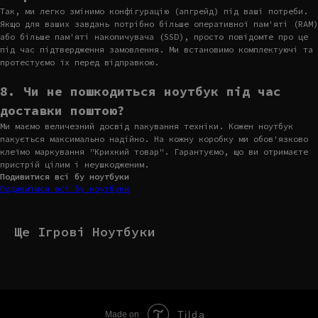
Так, ми легко змінимо конфігурацію (апгрейд) під ваші потреби.
Якщо для ваших завдань потрібно більше оперативної пам'яті (RAM)
або більше пам'яті накопичувача (SSD), просто повідомте про це
під час підтвердження замовлення. Ми встановимо комплектуючі та
протестуємо їх перед відправкою.
8. Чи не пошкодиться ноутбук під час
доставки поштою?
Ми маємо величезний досвід пакування техніки. Кожен ноутбук
пакується максимально надійно. На кожну коробку ми обов'язково
клеїмо маркування "Крихкий товар". Гарантуємо, що ви отримаєте
пристрій цілим і неушкодженим.
Подивитися всі бу ноутбуки
Подивитися всі бу ноутбуки
Ще Ігрові Ноутбуки
Tilda
Made on