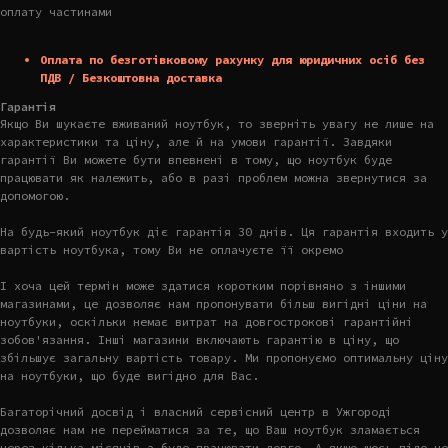
оплату частинами
Оплата по безготівковому рахунку для юридичних осіб без
ПДВ / Безкоштовна доставка
Гарантія
Якщо Ви шукаєте вживаний ноутбук, то зверніть увагу не лише на
характеристики та ціну, але й на умови гарантії. Завдяки
гарантії Ви можете бути впевнені в тому, що ноутбук буде
працювати як належить, або в разі проблем можна звернутися за
допомогою.
На будь-який ноутбук діє гарантія 30 днів. Ця гарантія входить у
вартість ноутбука, тому Ви не оплачуєте її окремо
І хоча цей термін може здатися коротким порівняно з іншими
магазинами, це дозволяє нам пропонувати більш вигідні ціни на
ноутбуки, оскільки немає витрат на довгострокові гарантійні
зобов'язання. Інші магазини включають гарантію в ціну, що
збільшує загальну вартість товару. Ми пропонуємо оптимальну ціну
на ноутбуки, що буде вигідно для Вас.
Багаторічний досвід і власний сервісний центр в Ужгороді
дозволяє нам не перейматися за те, що Ваш ноутбук зламається
через кілька місяців а буде працювати довго. А якщо щось піде не