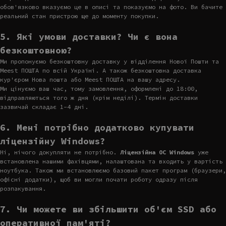
обов'язково вказуємо це в описі та показуємо на фото. Ви бачите
реальний стан пристрою ще до моменту покупки.
5. Які умови доставки? Чи є вона
безкоштовною?
Ми пропонуємо безкоштовну доставку у відділення Нової Пошти та
Meest ПОШТА по всій Україні. А також безкоштовна доставка
кур'єром Нова пошта або Meest ПОШТА на вашу адресу.
Ми цінуємо ваш час, тому замовлення, оформлені до 18:00,
відправляються того ж дня (крім неділі). Термін доставки
зазвичай складає 1-4 дні.
6. Мені потрібно додатково купувати
ліцензійну Windows?
Ні, нічого докупляти не потрібно.
Ліцензійна ОС Windows
уже
встановлена нашими фахівцями, налаштована та входить у вартість
ноутбука. Також ми встановлюємо базовий пакет програм (браузери,
офісні додатки), щоб ви могли почати роботу одразу після
розпакування.
7. Чи можете ви збільшити об'єм SSD або
оперативної пам'яті?