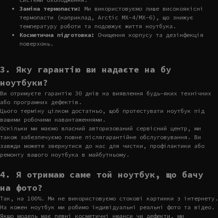
Заміна термопасти:
Ми використовуємо лише високоякісні
термопасти (наприклад, Arctic MX-4/MX-6), що знижує
температуру роботи та подовжує життя ноутбука.
Косметична підготовка:
Очищення корпусу та дезінфекція
поверхонь.
3. Яку гарантію ви надаєте на бу
ноутбуки?
Ви отримуєте гарантію 30 днів на виявлення будь-яких технічних
або програмних дефектів.
Цього терміну цілком достатньо, щоб протестувати ноутбук під
вашими робочими навантаженнями.
Оскільки ми маємо власний авторизований сервісний центр, ми
також забезпечуємо повне післягарантійне обслуговування. Ви
завжди можете звернутися до нас для чистки, профілактики або
ремонту вашого ноутбука в майбутньому.
4. Я отримаю саме той ноутбук, що бачу
на фото?
Так, на 100%. Ми не використовуємо стокові картинки з інтернету.
На кожен ноутбук ми робимо індивідуальні реальні фото та відео.
Якщо модель має певні косметичні нюанси чи дефекти, ми