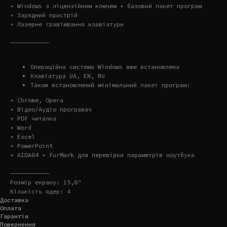
+ Windows з ліцензійним ключем + базовий пакет програм
+ Зарядний пристрій
+ Лазерне гравіювання клавіатури
———————————
Операційна система Windows вже встановлена
Клавіатура UA, EN, RU
Також встановлений мінімальний пакет програм:
+ Chrome, Opera
+ Відео/Аудіо програвач
+ PDF читалка
+ Word
+ Excel
+ PowerPoint
+ AIDA64 + FurMark для перевірки параметрів ноутбука
———————————
Розмір екрану: 15,6"
Кількість ядер: 4
Доставка
Оплата
Гарантія
Повернення