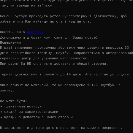
так, ми завжди на зв'язку
Кожен ноутбук проходить ретельну перевірку і діагностику, щоб
забезпечити Вам найвищу якість і надійність.
Пишіть нам в
контакти
.
Допоможемо підібрати ноут саме для Ваших потреб
Повернення
В разі виявлення програмних або технічних дефектів впродовж 30
днів гарантійного терміну, ноутбук направляється в авторизований
сервісний центр для усунення несправностей.
При цьому Ви НЕ оплачуєте доставку в обидві сторони.
Термін діагностики і ремонту до 14 днів. Але частіше до 5 днів.
Якщо ремонт не можливий, то ми пропонуємо інший ноутбук на
заміну.
Це може бути:
• ідентичний ноутбук
• схожий за характеристиками
• кращий з доплатою з Вашої сторони
В залежності від того що є в наявності на момент звернення.