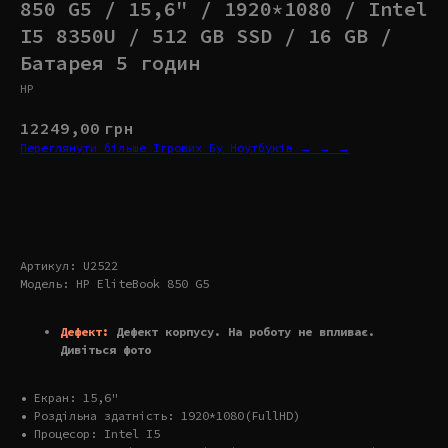
850 G5 / 15,6" / 1920*1080 / Intel
I5 8350U / 512 GB SSD / 16 GB /
Батарея 5 годин
HP
12249,00
грн
Переглянути більше Ігрових Бу Ноутбуків → → →
Купити
Артикул: U2522
Модель: HP EliteBook 850 G5
Дефект:
Дефект корпусу. На роботу не впливає.
Дивіться фото
• Екран: 15,6"
• Роздільна здатність: 1920*1080(FullHD)
• Процесор: Intel I5