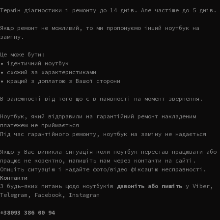
Термін діагностики і ремонту до 14 днів. Але частіше до 5 днів.
Якщо ремонт не можливий, то ми пропонуємо інший ноутбук на
заміну.
Це може бути:
• ідентичний ноутбук
• схожий за характеристиками
• кращий з доплатою з Вашої сторони
В залежності від того що є в наявності на момент звернення.
Ноутбук, який відправили на гарантійний ремонт накладеним
платежем не приймається
Під час гарантійного ремонту, ноутбук на заміну не надається
Якщо у Вас виникла ситуація коли ноутбук перестав працювати або
працює не коректно, напишіть нам через контакти на сайті.
Опишіть ситуацію і надайте фото/відео фіксацію несправності.
Контакти
З будь-яких питань щодо ноутбуків
дзвоніть або пишіть
у Viber,
Telegram, Facebook, Instagram
+38093 386 00 94