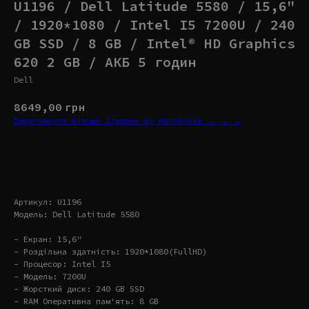
U1196 / Dell Latitude 5580 / 15,6"
/ 1920*1080 / Intel I5 7200U / 240
GB SSD / 8 GB / Intel® HD Graphics
620 2 GB / АКБ 5 годин
Dell
8649,00
грн
Переглянути більше Ігрових Бу Ноутбуків → → →
Купити
Артикул: U1196
Модель: Dell Latitude 5580
- Екран: 15,6"
- Роздільна здатність: 1920*1080(FullHD)
- Процесор: Intel I5
- Модель: 7200U
- Жорсткий диск: 240 GB SSD
- RAM Оперативна пам'ять: 8 GB