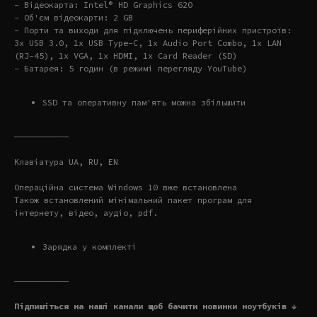
- Відеокарта: Intel® HD Graphics 620
- Об'єм відеокарти: 2 GB
- Порти та виходи для підключень периферійних пристроїв:
3x USB 3.0, 1x USB Type-C, 1x Audio Port Combo, 1x LAN
(RJ-45), 1x VGA, 1x HDMI, 1x Card Reader (SD)
- Батарея: 5 годин (в режимі перегляду YouTube)
SSD та оперативну пам'ять можна збільшити
———————————
Клавіатура UA, RU, EN
Операційна система Windows 10 вже встановлена
Також встановлений мінімальний пакет програм для
інтернету, відео, аудіо, pdf.
Зарядка у комплекті
———————————
Підпишіться на наші канали щоб бачити новинки ноутбуків ↓