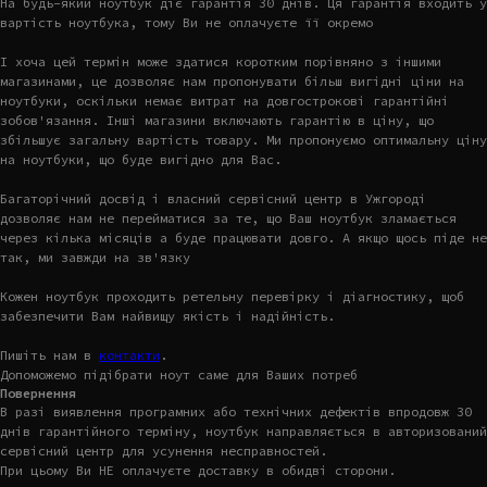
На будь-який ноутбук діє гарантія 30 днів. Ця гарантія входить у
вартість ноутбука, тому Ви не оплачуєте її окремо
І хоча цей термін може здатися коротким порівняно з іншими
магазинами, це дозволяє нам пропонувати більш вигідні ціни на
ноутбуки, оскільки немає витрат на довгострокові гарантійні
зобов'язання. Інші магазини включають гарантію в ціну, що
збільшує загальну вартість товару. Ми пропонуємо оптимальну ціну
на ноутбуки, що буде вигідно для Вас.
Багаторічний досвід і власний сервісний центр в Ужгороді
дозволяє нам не перейматися за те, що Ваш ноутбук зламається
через кілька місяців а буде працювати довго. А якщо щось піде не
так, ми завжди на зв'язку
Кожен ноутбук проходить ретельну перевірку і діагностику, щоб
забезпечити Вам найвищу якість і надійність.
Пишіть нам в
контакти
.
Допоможемо підібрати ноут саме для Ваших потреб
Повернення
В разі виявлення програмних або технічних дефектів впродовж 30
днів гарантійного терміну, ноутбук направляється в авторизований
сервісний центр для усунення несправностей.
При цьому Ви НЕ оплачуєте доставку в обидві сторони.