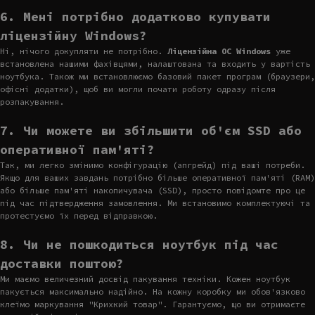
6. Мені потрібно додатково купувати
ліцензійну Windows?
Ні, нічого докупляти не потрібно.
Ліцензійна ОС Windows
уже
встановлена нашими фахівцями, налаштована та входить у вартість
ноутбука. Також ми встановлюємо базовий пакет програм (браузери,
офісні додатки), щоб ви могли почати роботу одразу після
розпакування.
7. Чи можете ви збільшити об'єм SSD або
оперативної пам'яті?
Так, ми легко змінимо конфігурацію (апгрейд) під ваші потреби.
Якщо для ваших завдань потрібно більше оперативної пам'яті (RAM)
або більше пам'яті накопичувача (SSD), просто повідомте про це
під час підтвердження замовлення. Ми встановимо комплектуючі та
протестуємо їх перед відправкою.
8. Чи не пошкодиться ноутбук під час
доставки поштою?
Ми маємо величезний досвід пакування техніки. Кожен ноутбук
пакується максимально надійно. На кожну коробку ми обов'язково
клеїмо маркування "Крихкий товар". Гарантуємо, що ви отримаєте