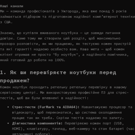
Наші канали
Ми — команда професіоналів з Ужгорода, яка вже понад 5 років
займається підбором та підготовкою надійної комп’ютерної техніки
з США.
Знаємо, що купівля вживаного ноутбука — це завжди питання
довіри. Саме тому ми створили цей розділ, щоб максимально
прозоро розповісти, як ми працюємо, як тестуємо кожен пристрій
та які гарантії надаємо особисто вам. Наша мета — щоб кожен
клієнт отримав не просто "бу ноутбук", а надійного помічника,
який готовий до роботи на 100%.
1. Як ви перевіряєте ноутбуки перед
продажем?
Кожен ноутбук проходить ретельну ретельну перевірку в нашому
сервісному центрі. Ми використовуємо професійне ПЗ для стрес-
тестів, щоб ви були впевнені в надійності:
Стрес-тести (FurMark та AIDA64):
Навантажуємо процесор та
відеокарту, щоб переконатися, що система охолодження
працює так як треба. Скріни тестів надаємо по запиту.
Діагностика компонентів:
Перевіряємо кожен порт (USB,
HDMI), клавіатуру, тачпад, веб-камеру та стан батареї (час
автономної роботи).