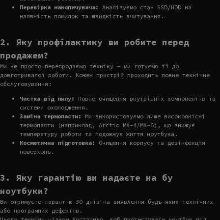
Перевірка накопичувача:
Аналізуємо стан SSD/HDD на
наявність помилок та швидкість зчитування.
2. Яку профілактику ви робите перед
продажем?
Ми не просто перепродаємо техніку — ми готуємо її до
довготривалої роботи. Кожен пристрій проходить повне технічне
обслуговування:
Чистка від пилу:
Повне очищення внутрішніх компонентів та
системи охолодження.
Заміна термопасти:
Ми використовуємо лише високоякісні
термопасти (наприклад, Arctic MX-4/MX-6), що знижує
температуру роботи та подовжує життя ноутбука.
Косметична підготовка:
Очищення корпусу та дезінфекція
поверхонь.
3. Яку гарантію ви надаєте на бу
ноутбуки?
Ви отримуєте гарантію 30 днів на виявлення будь-яких технічних
або програмних дефектів.
Цього терміну цілком достатньо, щоб протестувати ноутбук під