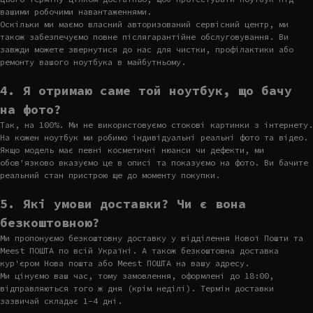
вашими робочими навантаженнями.
Оскільки ми маємо власний авторизований сервісний центр, ми
також забезпечуємо повне післягарантійне обслуговування. Ви
завжди можете звернутися до нас для чистки, профілактики або
ремонту вашого ноутбука в майбутньому.
4. Я отримаю саме той ноутбук, що бачу
на фото?
Так, на 100%. Ми не використовуємо стокові картинки з інтернету.
На кожен ноутбук ми робимо індивідуальні реальні фото та відео.
Якщо модель має певні косметичні нюанси чи дефекти, ми
обов'язково вказуємо це в описі та показуємо на фото. Ви бачите
реальний стан пристрою ще до моменту покупки.
5. Які умови доставки? Чи є вона
безкоштовною?
Ми пропонуємо безкоштовну доставку у відділення Нової Пошти та
Meest ПОШТА по всій Україні. А також безкоштовна доставка
кур'єром Нова пошта або Meest ПОШТА на вашу адресу.
Ми цінуємо ваш час, тому замовлення, оформлені до 18:00,
відправляються того ж дня (крім неділі). Термін доставки
зазвичай складає 1-4 дні.