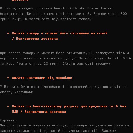
В такому випадку доставка Meest ПОШТА або Новою Поштою
безкоштовна. Ви не сплачуєте ніяких комісій. Економія від 300
грн і вище, в залежності від вартості товару
Оплата товару в момент його отримання на пошті
/ Безкоштовна доставка
При оплаті товару в момент його отримання, Ви сплачуєте тільки
вартість пересилання грошей продавцю. За цю послугу Meest ПОШТА
та Нова Пошта стягує 20 грн + 2%(від вартості товару)
Оплата частинами від монобанк
У Вас має бути карта монобанк і погоджений кредитний ліміт на
оплату частинами
Оплата по безготівковому рахунку для юридичних осіб без
ПДВ / Безкоштовна доставка
Гарантія
Якщо Ви шукаєте вживаний ноутбук, то зверніть увагу не лише на
характеристики та ціну, але й на умови гарантії. Завдяки