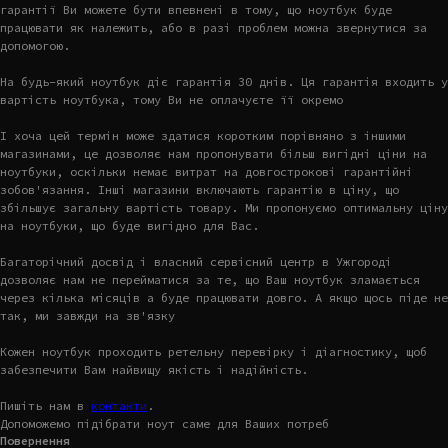
гарантії Ви можете бути впевнені в тому, що ноутбук буде
працювати як належить, або в разі проблем можна звернутися за
допомогою.
На будь-який ноутбук діє гарантія 30 днів. Ця гарантія входить у
вартість ноутбука, тому Ви не оплачуєте її окремо
І хоча цей термін може здатися коротким порівняно з іншими
магазинами, це дозволяє нам пропонувати більш вигідні ціни на
ноутбуки, оскільки немає витрат на довгострокові гарантійні
зобов'язання. Інші магазини включають гарантію в ціну, що
збільшує загальну вартість товару. Ми пропонуємо оптимальну ціну
на ноутбуки, що буде вигідно для Вас.
Багаторічний досвід і власний сервісний центр в Ужгороді
дозволяє нам не перейматися за те, що Ваш ноутбук зламається
через кілька місяців а буде працювати довго. А якщо щось піде не
так, ми завжди на зв'язку
Кожен ноутбук проходить ретельну перевірку і діагностику, щоб
забезпечити Вам найвищу якість і надійність.
Пишіть нам в
контакти
.
Допоможемо підібрати ноут саме для Ваших потреб
Повернення