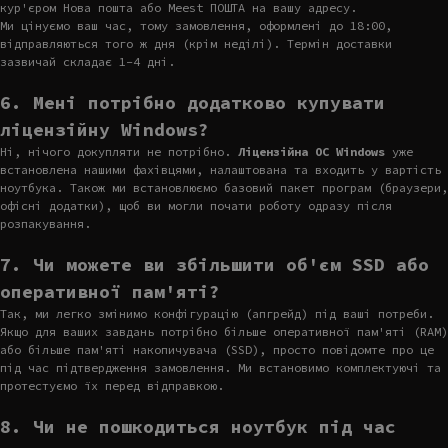
кур'єром Нова пошта або Meest ПОШТА на вашу адресу.
Ми цінуємо ваш час, тому замовлення, оформлені до 18:00,
відправляються того ж дня (крім неділі). Термін доставки
зазвичай складає 1-4 дні.
6. Мені потрібно додатково купувати
ліцензійну Windows?
Ні, нічого докупляти не потрібно.
Ліцензійна ОС Windows
уже
встановлена нашими фахівцями, налаштована та входить у вартість
ноутбука. Також ми встановлюємо базовий пакет програм (браузери,
офісні додатки), щоб ви могли почати роботу одразу після
розпакування.
7. Чи можете ви збільшити об'єм SSD або
оперативної пам'яті?
Так, ми легко змінимо конфігурацію (апгрейд) під ваші потреби.
Якщо для ваших завдань потрібно більше оперативної пам'яті (RAM)
або більше пам'яті накопичувача (SSD), просто повідомте про це
під час підтвердження замовлення. Ми встановимо комплектуючі та
протестуємо їх перед відправкою.
8. Чи не пошкодиться ноутбук під час