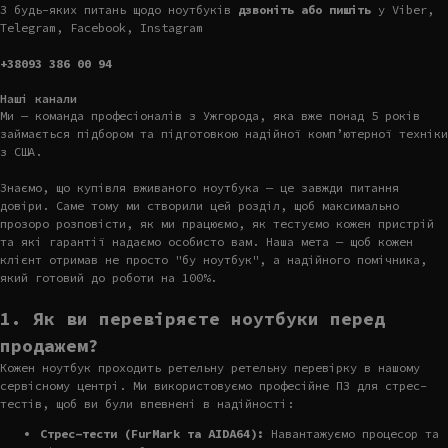
З будь-яких питань щодо ноутбуків
дзвоніть або пишіть
у Viber,
Telegram, Facebook, Instagram
+38093 386 00 94
Наші канали
Ми — команда професіоналів з Ужгорода, яка вже понад 5 років
займається підбором та підготовкою надійної комп’ютерної техніки
з США.
Знаємо, що купівля вживаного ноутбука — це завжди питання
довіри. Саме тому ми створили цей розділ, щоб максимально
прозоро розповісти, як ми працюємо, як тестуємо кожен пристрій
та які гарантії надаємо особисто вам. Наша мета — щоб кожен
клієнт отримав не просто "бу ноутбук", а надійного помічника,
який готовий до роботи на 100%.
1. Як ви перевіряєте ноутбуки перед
продажем?
Кожен ноутбук проходить ретельну ретельну перевірку в нашому
сервісному центрі. Ми використовуємо професійне ПЗ для стрес-
тестів, щоб ви були впевнені в надійності:
Стрес-тести (FurMark та AIDA64):
Навантажуємо процесор та