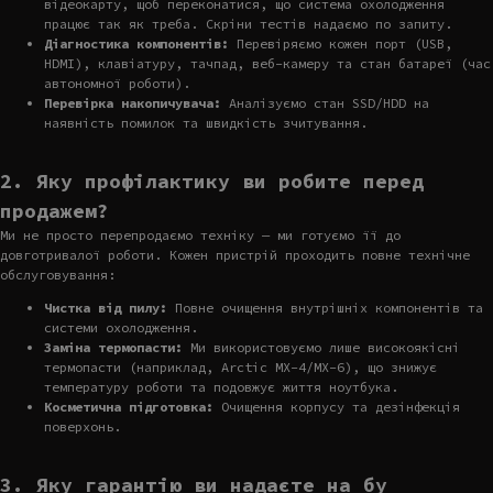
відеокарту, щоб переконатися, що система охолодження
працює так як треба. Скріни тестів надаємо по запиту.
Діагностика компонентів:
Перевіряємо кожен порт (USB,
HDMI), клавіатуру, тачпад, веб-камеру та стан батареї (час
автономної роботи).
Перевірка накопичувача:
Аналізуємо стан SSD/HDD на
наявність помилок та швидкість зчитування.
2. Яку профілактику ви робите перед
продажем?
Ми не просто перепродаємо техніку — ми готуємо її до
довготривалої роботи. Кожен пристрій проходить повне технічне
обслуговування:
Чистка від пилу:
Повне очищення внутрішніх компонентів та
системи охолодження.
Заміна термопасти:
Ми використовуємо лише високоякісні
термопасти (наприклад, Arctic MX-4/MX-6), що знижує
температуру роботи та подовжує життя ноутбука.
Косметична підготовка:
Очищення корпусу та дезінфекція
поверхонь.
3. Яку гарантію ви надаєте на бу