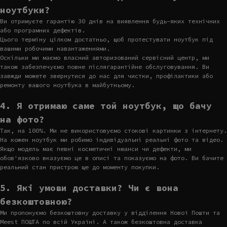
ноутбуки?
Ви отримуєте гарантію 30 днів на виявлення будь-яких технічних
або програмних дефектів.
Цього терміну цілком достатньо, щоб протестувати ноутбук під
вашими робочими навантаженнями.
Оскільки ми маємо власний авторизований сервісний центр, ми
також забезпечуємо повне післягарантійне обслуговування. Ви
завжди можете звернутися до нас для чистки, профілактики або
ремонту вашого ноутбука в майбутньому.
4. Я отримаю саме той ноутбук, що бачу
на фото?
Так, на 100%. Ми не використовуємо стокові картинки з інтернету.
На кожен ноутбук ми робимо індивідуальні реальні фото та відео.
Якщо модель має певні косметичні нюанси чи дефекти, ми
обов'язково вказуємо це в описі та показуємо на фото. Ви бачите
реальний стан пристрою ще до моменту покупки.
5. Які умови доставки? Чи є вона
безкоштовною?
Ми пропонуємо безкоштовну доставку у відділення Нової Пошти та
Meest ПОШТА по всій Україні. А також безкоштовна доставка