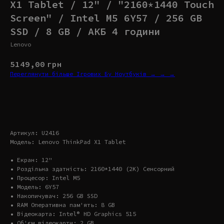
X1 Tablet / 12" / "2160*1440 Touch
Screen" / Intel M5 6Y57 / 256 GB
SSD / 8 GB / АКБ 4 години
Lenovo
5149,00
грн
Переглянути більше Ігрових Бу Ноутбуків → → →
Купити
Артикул: U2416
Модель: Lenovo ThinkPad X1 Tablet
• Екран: 12"
• Роздільна здатність: 2160*1440 (2K) Сенсорний
• Процесор: Intel M5
• Модель: 6Y57
• Накопичувач: 256 GB SSD
• RAM Оперативна пам'ять: 8 GB
• Відеокарта: Intel® HD Graphics 515
• Об'єм відеокарти: 2 GB