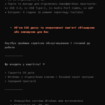
• Порти та виходи для підключень периферійних пристроїв:
1x USB 3.0, 1x USB Type-C, 1x Audio Port Combo, 1x mDP
• Батарея: 4 години (в режимі перегляду YouTube)
Об'єм SSD диску та оперативної пам'яті збільшуємо
або зменшуємо для Вас
Ноутбук пройшов сервісне обслуговування і готовий до
роботи
———————————
Що входить у вартість? ▼
+ Гарантія 30 днів
+ Windows з ліцензійним ключем + базовий пакет програм
+ Зарядний пристрій
———————————
Операційна система Windows вже встановлена
Клавіатура UA, EN, RU