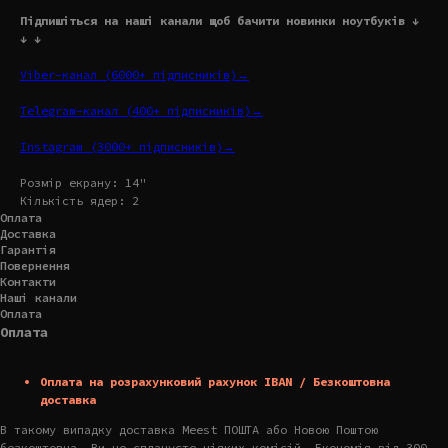
Підпишіться на наші канали щоб бачити новинки ноутбуків ↓
↓ ↓
Viber-канал (6000+ підписників)→
Telegram-канал (400+ підписників)→
Instagram (3000+ підписників)→
Розмір екрану: 14"
Кількість ядер: 2
Оплата
Доставка
Гарантія
Повернення
Контакти
Наші канали
Оплата
Оплата
Оплата на розрахунковий рахунок IBAN / Безкоштовна
доставка
В такому випадку доставка Meest ПОШТА або Новою Поштою
безкоштовна. Ви не сплачуєте ніяких комісій. Економія від 300