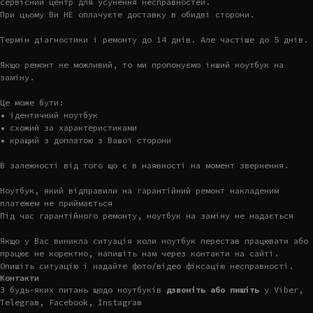
сервісний центр для усунення несправностей.
При цьому Ви НЕ оплачуєте доставку в обидві сторони.
Термін діагностики і ремонту до 14 днів. Але частіше до 5 днів.
Якщо ремонт не можливий, то ми пропонуємо інший ноутбук на
заміну.
Це може бути:
• ідентичний ноутбук
• схожий за характеристиками
• кращий з доплатою з Вашої сторони
В залежності від того що є в наявності на момент звернення.
Ноутбук, який відправили на гарантійний ремонт накладеним
платежем не приймається
Під час гарантійного ремонту, ноутбук на заміну не надається
Якщо у Вас виникла ситуація коли ноутбук перестав працювати або
працює не коректно, напишіть нам через контакти на сайті.
Опишіть ситуацію і надайте фото/відео фіксацію несправності.
Контакти
З будь-яких питань щодо ноутбуків
дзвоніть або пишіть
у Viber,
Telegram, Facebook, Instagram