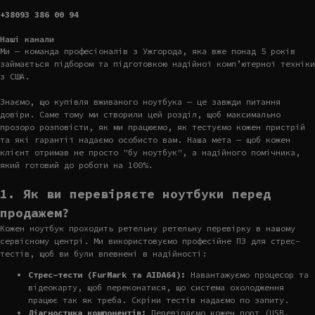
+38093 386 00 94
Наші канали
Ми — команда професіоналів з Ужгорода, яка вже понад 5 років
займається підбором та підготовкою надійної комп’ютерної техніки
з США.
Знаємо, що купівля вживаного ноутбука — це завжди питання
довіри. Саме тому ми створили цей розділ, щоб максимально
прозоро розповісти, як ми працюємо, як тестуємо кожен пристрій
та які гарантії надаємо особисто вам. Наша мета — щоб кожен
клієнт отримав не просто "бу ноутбук", а надійного помічника,
який готовий до роботи на 100%.
1. Як ви перевіряєте ноутбуки перед
продажем?
Кожен ноутбук проходить ретельну ретельну перевірку в нашому
сервісному центрі. Ми використовуємо професійне ПЗ для стрес-
тестів, щоб ви були впевнені в надійності:
Стрес-тести (FurMark та AIDA64):
Навантажуємо процесор та
відеокарту, щоб переконатися, що система охолодження
працює так як треба. Скріни тестів надаємо по запиту.
Діагностика компонентів:
Перевіряємо кожен порт (USB,