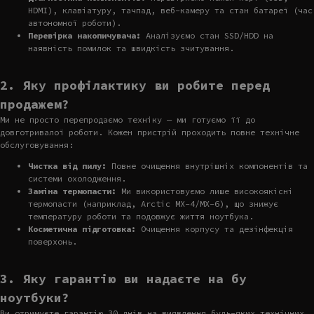
HDMI), клавіатуру, тачпад, веб-камеру та стан батареї (час
автономної роботи).
Перевірка накопичувача:
Аналізуємо стан SSD/HDD на
наявність помилок та швидкість зчитування.
2. Яку профілактику ви робите перед
продажем?
Ми не просто перепродаємо техніку — ми готуємо її до
довготривалої роботи. Кожен пристрій проходить повне технічне
обслуговування:
Чистка від пилу:
Повне очищення внутрішніх компонентів та
системи охолодження.
Заміна термопасти:
Ми використовуємо лише високоякісні
термопасти (наприклад, Arctic MX-4/MX-6), що знижує
температуру роботи та подовжує життя ноутбука.
Косметична підготовка:
Очищення корпусу та дезінфекція
поверхонь.
3. Яку гарантію ви надаєте на бу
ноутбуки?
Ви отримуєте гарантію 30 днів на виявлення будь-яких технічних