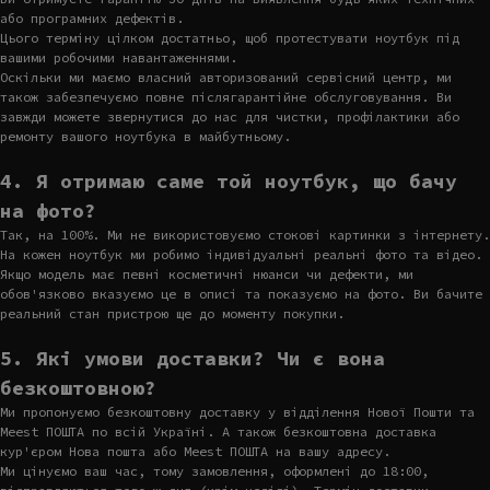
або програмних дефектів.
Цього терміну цілком достатньо, щоб протестувати ноутбук під
вашими робочими навантаженнями.
Оскільки ми маємо власний авторизований сервісний центр, ми
також забезпечуємо повне післягарантійне обслуговування. Ви
завжди можете звернутися до нас для чистки, профілактики або
ремонту вашого ноутбука в майбутньому.
4. Я отримаю саме той ноутбук, що бачу
на фото?
Так, на 100%. Ми не використовуємо стокові картинки з інтернету.
На кожен ноутбук ми робимо індивідуальні реальні фото та відео.
Якщо модель має певні косметичні нюанси чи дефекти, ми
обов'язково вказуємо це в описі та показуємо на фото. Ви бачите
реальний стан пристрою ще до моменту покупки.
5. Які умови доставки? Чи є вона
безкоштовною?
Ми пропонуємо безкоштовну доставку у відділення Нової Пошти та
Meest ПОШТА по всій Україні. А також безкоштовна доставка
кур'єром Нова пошта або Meest ПОШТА на вашу адресу.
Ми цінуємо ваш час, тому замовлення, оформлені до 18:00,