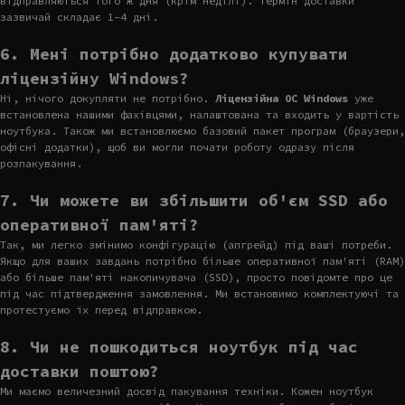
відправляються того ж дня (крім неділі). Термін доставки
зазвичай складає 1-4 дні.
6. Мені потрібно додатково купувати
ліцензійну Windows?
Ні, нічого докупляти не потрібно.
Ліцензійна ОС Windows
уже
встановлена нашими фахівцями, налаштована та входить у вартість
ноутбука. Також ми встановлюємо базовий пакет програм (браузери,
офісні додатки), щоб ви могли почати роботу одразу після
розпакування.
7. Чи можете ви збільшити об'єм SSD або
оперативної пам'яті?
Так, ми легко змінимо конфігурацію (апгрейд) під ваші потреби.
Якщо для ваших завдань потрібно більше оперативної пам'яті (RAM)
або більше пам'яті накопичувача (SSD), просто повідомте про це
під час підтвердження замовлення. Ми встановимо комплектуючі та
протестуємо їх перед відправкою.
8. Чи не пошкодиться ноутбук під час
доставки поштою?
Ми маємо величезний досвід пакування техніки. Кожен ноутбук