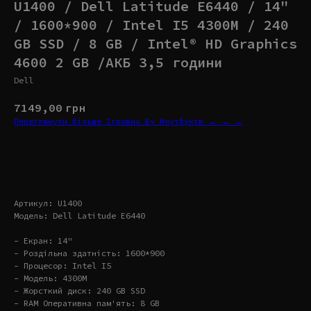
U1400 / Dell Latitude E6440 / 14"
/ 1600*900 / Intel I5 4300M / 240
GB SSD / 8 GB / Intel® HD Graphics
4600 2 GB /АКБ 3,5 години
Dell
7149,00
грн
Переглянути більше Ігрових Бу Ноутбуків → → →
Купити
Артикул: U1400
Модель: Dell Latitude E6440
- Екран: 14"
- Роздільна здатність: 1600*900
- Процесор: Intel I5
- Модель: 4300M
- Жорсткий диск: 240 GB SSD
- RAM Оперативна пам'ять: 8 GB