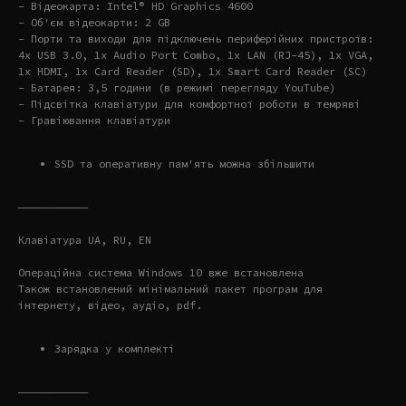
- Відеокарта: Intel® HD Graphics 4600
- Об'єм відеокарти: 2 GB
- Порти та виходи для підключень периферійних пристроїв:
4x USB 3.0, 1x Audio Port Combo, 1x LAN (RJ-45), 1x VGA,
1x HDMI, 1x Card Reader (SD), 1x Smart Card Reader (SC)
- Батарея: 3,5 години (в режимі перегляду YouTube)
- Підсвітка клавіатури для комфортної роботи в темряві
- Гравіювання клавіатури
SSD та оперативну пам'ять можна збільшити
———————————
Клавіатура UA, RU, EN
Операційна система Windows 10 вже встановлена
Також встановлений мінімальний пакет програм для
інтернету, відео, аудіо, pdf.
Зарядка у комплекті
———————————