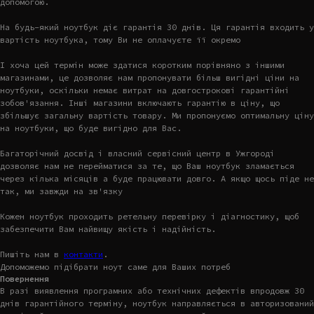
допомогою.
На будь-який ноутбук діє гарантія 30 днів. Ця гарантія входить у
вартість ноутбука, тому Ви не оплачуєте її окремо
І хоча цей термін може здатися коротким порівняно з іншими
магазинами, це дозволяє нам пропонувати більш вигідні ціни на
ноутбуки, оскільки немає витрат на довгострокові гарантійні
зобов'язання. Інші магазини включають гарантію в ціну, що
збільшує загальну вартість товару. Ми пропонуємо оптимальну ціну
на ноутбуки, що буде вигідно для Вас.
Багаторічний досвід і власний сервісний центр в Ужгороді
дозволяє нам не перейматися за те, що Ваш ноутбук зламається
через кілька місяців а буде працювати довго. А якщо щось піде не
так, ми завжди на зв'язку
Кожен ноутбук проходить ретельну перевірку і діагностику, щоб
забезпечити Вам найвищу якість і надійність.
Пишіть нам в
контакти
.
Допоможемо підібрати ноут саме для Ваших потреб
Повернення
В разі виявлення програмних або технічних дефектів впродовж 30
днів гарантійного терміну, ноутбук направляється в авторизований