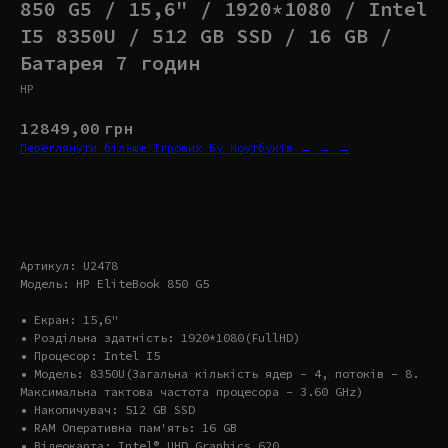
850 G5 / 15,6" / 1920*1080 / Intel
I5 8350U / 512 GB SSD / 16 GB /
Батарея 7 годин
HP
12849,00
грн
Переглянути більше Ігрових Бу Ноутбуків → → →
Купити
Артикул: U2478
Модель: HP EliteBook 850 G5
• Екран: 15,6"
• Роздільна здатність: 1920*1080(FullHD)
• Процесор: Intel I5
• Модель: 8350U(Загальна кількість ядер – 4, потоків – 8.
Максимальна тактова частота процесора – 3.60 GHz)
• Накопичувач: 512 GB SSD
• RAM Оперативна пам'ять: 16 GB
• Відеокарта: Intel® UHD Graphics 620