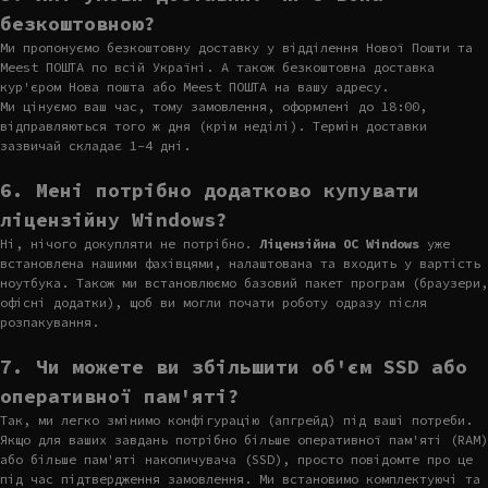
безкоштовною?
Ми пропонуємо безкоштовну доставку у відділення Нової Пошти та
Meest ПОШТА по всій Україні. А також безкоштовна доставка
кур'єром Нова пошта або Meest ПОШТА на вашу адресу.
Ми цінуємо ваш час, тому замовлення, оформлені до 18:00,
відправляються того ж дня (крім неділі). Термін доставки
зазвичай складає 1-4 дні.
6. Мені потрібно додатково купувати
ліцензійну Windows?
Ні, нічого докупляти не потрібно.
Ліцензійна ОС Windows
уже
встановлена нашими фахівцями, налаштована та входить у вартість
ноутбука. Також ми встановлюємо базовий пакет програм (браузери,
офісні додатки), щоб ви могли почати роботу одразу після
розпакування.
7. Чи можете ви збільшити об'єм SSD або
оперативної пам'яті?
Так, ми легко змінимо конфігурацію (апгрейд) під ваші потреби.
Якщо для ваших завдань потрібно більше оперативної пам'яті (RAM)
або більше пам'яті накопичувача (SSD), просто повідомте про це
під час підтвердження замовлення. Ми встановимо комплектуючі та