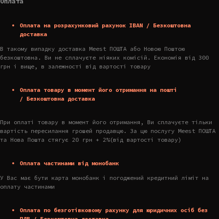
Оплата
Оплата на розрахунковий рахунок IBAN / Безкоштовна
доставка
В такому випадку доставка Meest ПОШТА або Новою Поштою
безкоштовна. Ви не сплачуєте ніяких комісій. Економія від 300
грн і вище, в залежності від вартості товару
Оплата товару в момент його отримання на пошті
/ Безкоштовна доставка
При оплаті товару в момент його отримання, Ви сплачуєте тільки
вартість пересилання грошей продавцю. За цю послугу Meest ПОШТА
та Нова Пошта стягує 20 грн + 2%(від вартості товару)
Оплата частинами від монобанк
У Вас має бути карта монобанк і погоджений кредитний ліміт на
оплату частинами
Оплата по безготівковому рахунку для юридичних осіб без
ПДВ / Безкоштовна доставка