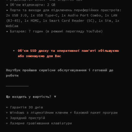
• Об'єм відеокарти: 2 GB
• Порти та виходи для підключень периферійних пристроїв:
2x USB 3.0, 1x USB Type-C, 1x Audio Port Combo, 1x LAN
(RJ-45), 1x HDMI, 1x Smart Card Reader (SC), 1x Sim, 1x
WebCam
• Батарея: 7 годин (в режимі перегляду YouTube)
Об'єм SSD диску та оперативної пам'яті збільшуємо
або зменшуємо для Вас
Ноутбук пройшов сервісне обслуговування і готовий до
роботи
———————————
Що входить у вартість? ▼
+ Гарантія 30 днів
+ Windows з ліцензійним ключем + базовий пакет програм
+ Зарядний пристрій
+ Лазерне гравіювання клавіатури