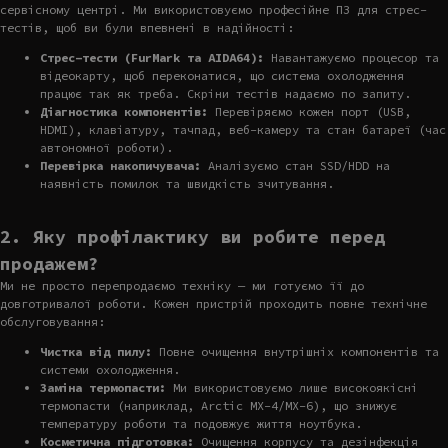
сервісному центрі. Ми використовуємо професійне ПЗ для стрес-
тестів, щоб ви були впевнені в надійності:
Стрес-тести (FurMark та AIDA64):
Навантажуємо процесор та
відеокарту, щоб переконатися, що система охолодження
працює так як треба. Скріни тестів надаємо по запиту.
Діагностика компонентів:
Перевіряємо кожен порт (USB,
HDMI), клавіатуру, тачпад, веб-камеру та стан батареї (час
автономної роботи).
Перевірка накопичувача:
Аналізуємо стан SSD/HDD на
наявність помилок та швидкість зчитування.
2. Яку профілактику ви робите перед
продажем?
Ми не просто перепродаємо техніку — ми готуємо її до
довготривалої роботи. Кожен пристрій проходить повне технічне
обслуговування:
Чистка від пилу:
Повне очищення внутрішніх компонентів та
системи охолодження.
Заміна термопасти:
Ми використовуємо лише високоякісні
термопасти (наприклад, Arctic MX-4/MX-6), що знижує
температуру роботи та подовжує життя ноутбука.
Косметична підготовка:
Очищення корпусу та дезінфекція