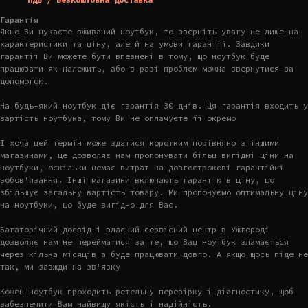
Гарантія
Якщо Ви шукаєте вживаний ноутбук, то зверніть увагу не лише на
характеристики та ціну, але й на умови гарантії. Завдяки
гарантії Ви можете бути впевнені в тому, що ноутбук буде
працювати як належить, або в разі проблем можна звернутися за
допомогою.
На будь-який ноутбук діє гарантія 30 днів. Ця гарантія входить у
вартість ноутбука, тому Ви не оплачуєте її окремо
І хоча цей термін може здатися коротким порівняно з іншими
магазинами, це дозволяє нам пропонувати більш вигідні ціни на
ноутбуки, оскільки немає витрат на довгострокові гарантійні
зобов'язання. Інші магазини включають гарантію в ціну, що
збільшує загальну вартість товару. Ми пропонуємо оптимальну ціну
на ноутбуки, що буде вигідно для Вас.
Багаторічний досвід і власний сервісний центр в Ужгороді
дозволяє нам не перейматися за те, що Ваш ноутбук зламається
через кілька місяців а буде працювати довго. А якщо щось піде не
так, ми завжди на зв'язку
Кожен ноутбук проходить ретельну перевірку і діагностику, щоб
забезпечити Вам найвищу якість і надійність.