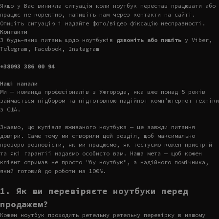
Якщо у Вас виникла ситуація коли ноутбук перестав працювати або
працює не коректно, напишіть нам через контакти на сайті.
Опишіть ситуацію і надайте фото/відео фіксацію несправності.
Контакти
З будь-яких питань щодо ноутбуків
дзвоніть або пишіть
у Viber,
Telegram, Facebook, Instagram
+38093 386 00 94
Наші канали
Ми — команда професіоналів з Ужгорода, яка вже понад 5 років
займається підбором та підготовкою надійної комп’ютерної техніки
з США.
Знаємо, що купівля вживаного ноутбука — це завжди питання
довіри. Саме тому ми створили цей розділ, щоб максимально
прозоро розповісти, як ми працюємо, як тестуємо кожен пристрій
та які гарантії надаємо особисто вам. Наша мета — щоб кожен
клієнт отримав не просто "бу ноутбук", а надійного помічника,
який готовий до роботи на 100%.
1. Як ви перевіряєте ноутбуки перед
продажем?
Кожен ноутбук проходить ретельну ретельну перевірку в нашому