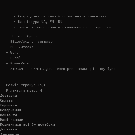
———————————
Операційна система Windows вже встановлена
Клавіатура UA, EN, RU
Також встановлений мінімальний пакет програм:
+ Chrome, Opera
+ Відео/Аудіо програвач
+ PDF читалка
+ Word
+ Excel
+ PowerPoint
+ AIDA64 + FurMark для перевірки параметрів ноутбука
———————————
Розмір екрану: 15,6"
Кількість ядер: 4
Доставка
Оплата
Гарантія
Повернення
Контакти
Наші канали
Подивитися всі бу ноутбуки
Доставка
Доставка