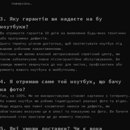
поверхонь.
3. Яку гарантію ви надаєте на бу
ноутбуки?
Ви отримуєте гарантію 30 днів на виявлення будь-яких технічних
або програмних дефектів.
Цього терміну цілком достатньо, щоб протестувати ноутбук під
вашими робочими навантаженнями.
Оскільки ми маємо власний авторизований сервісний центр, ми
також забезпечуємо повне післягарантійне обслуговування. Ви
завжди можете звернутися до нас для чистки, профілактики або
ремонту вашого ноутбука в майбутньому.
4. Я отримаю саме той ноутбук, що бачу
на фото?
Так, на 100%. Ми не використовуємо стокові картинки з інтернету.
На кожен ноутбук ми робимо індивідуальні реальні фото та відео.
Якщо модель має певні косметичні нюанси чи дефекти, ми
обов'язково вказуємо це в описі та показуємо на фото. Ви бачите
реальний стан пристрою ще до моменту покупки.
5. Які умови доставки? Чи є вона