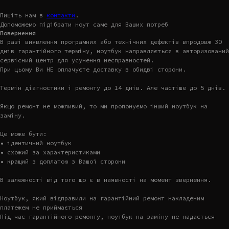
Пишіть нам в
контакти
.
Допоможемо підібрати ноут саме для Ваших потреб
Повернення
В разі виявлення програмних або технічних дефектів впродовж 30
днів гарантійного терміну, ноутбук направляється в авторизований
сервісний центр для усунення несправностей.
При цьому Ви НЕ оплачуєте доставку в обидві сторони.
Термін діагностики і ремонту до 14 днів. Але частіше до 5 днів.
Якщо ремонт не можливий, то ми пропонуємо інший ноутбук на
заміну.
Це може бути:
• ідентичний ноутбук
• схожий за характеристиками
• кращий з доплатою з Вашої сторони
В залежності від того що є в наявності на момент звернення.
Ноутбук, який відправили на гарантійний ремонт накладеним
платежем не приймається
Під час гарантійного ремонту, ноутбук на заміну не надається