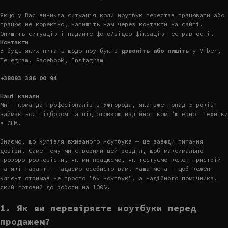
Якщо у Вас виникла ситуація коли ноутбук перестав працювати або
працює не коректно, напишіть нам через контакти на сайті.
Опишіть ситуацію і надайте фото/відео фіксацію несправності.
Контакти
З будь-яких питань щодо ноутбуків
дзвоніть або пишіть
у Viber,
Telegram, Facebook, Instagram
+38093 386 00 94
Наші канали
Ми — команда професіоналів з Ужгорода, яка вже понад 5 років
займається підбором та підготовкою надійної комп’ютерної техніки
з США.
Знаємо, що купівля вживаного ноутбука — це завжди питання
довіри. Саме тому ми створили цей розділ, щоб максимально
прозоро розповісти, як ми працюємо, як тестуємо кожен пристрій
та які гарантії надаємо особисто вам. Наша мета — щоб кожен
клієнт отримав не просто "бу ноутбук", а надійного помічника,
який готовий до роботи на 100%.
1. Як ви перевіряєте ноутбуки перед
продажем?