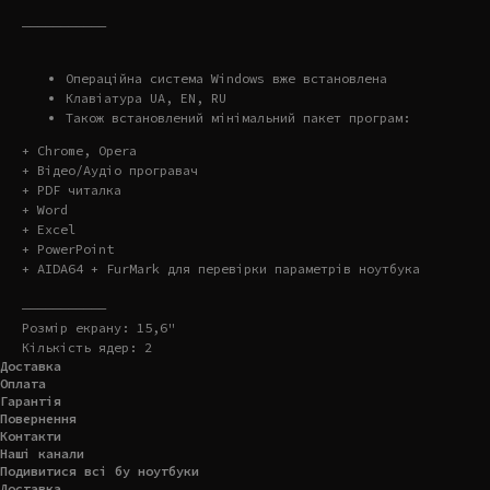
———————————
Операційна система Windows вже встановлена
Клавіатура UA, EN, RU
Також встановлений мінімальний пакет програм:
+ Chrome, Opera
+ Відео/Аудіо програвач
+ PDF читалка
+ Word
+ Excel
+ PowerPoint
+ AIDA64 + FurMark для перевірки параметрів ноутбука
———————————
Розмір екрану: 15,6"
Кількість ядер: 2
Доставка
Оплата
Гарантія
Повернення
Контакти
Наші канали
Подивитися всі бу ноутбуки
Доставка