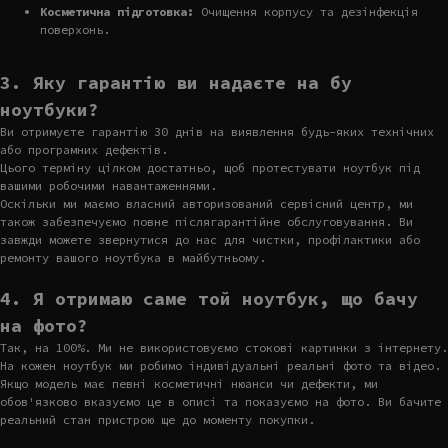
Косметична підготовка:
Очищення корпусу та дезінфекція
поверхонь.
3. Яку гарантію ви надаєте на бу
ноутбуки?
Ви отримуєте гарантію 30 днів на виявлення будь-яких технічних
або програмних дефектів.
Цього терміну цілком достатньо, щоб протестувати ноутбук під
вашими робочими навантаженнями.
Оскільки ми маємо власний авторизований сервісний центр, ми
також забезпечуємо повне післягарантійне обслуговування. Ви
завжди можете звернутися до нас для чистки, профілактики або
ремонту вашого ноутбука в майбутньому.
4. Я отримаю саме той ноутбук, що бачу
на фото?
Так, на 100%. Ми не використовуємо стокові картинки з інтернету.
На кожен ноутбук ми робимо індивідуальні реальні фото та відео.
Якщо модель має певні косметичні нюанси чи дефекти, ми
обов'язково вказуємо це в описі та показуємо на фото. Ви бачите
реальний стан пристрою ще до моменту покупки.