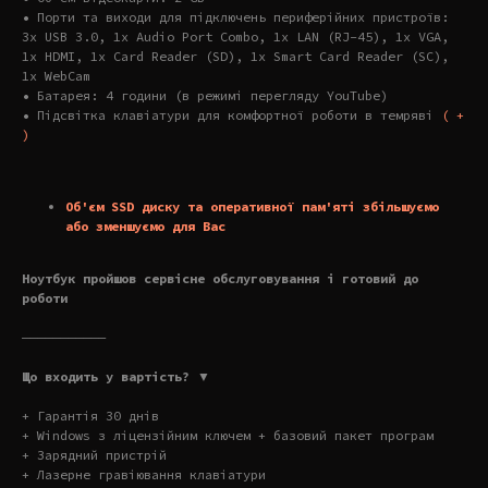
• Порти та виходи для підключень периферійних пристроїв:
3x USB 3.0, 1x Audio Port Combo, 1x LAN (RJ-45), 1x VGA,
1x HDMI, 1x Card Reader (SD), 1x Smart Card Reader (SC),
1x WebCam
• Батарея: 4 години (в режимі перегляду YouTube)
• Підсвітка клавіатури для комфортної роботи в темряві
( +
)
Об'єм SSD диску та оперативної пам'яті збільшуємо
або зменшуємо для Вас
Ноутбук пройшов сервісне обслуговування і готовий до
роботи
———————————
Що входить у вартість? ▼
+ Гарантія 30 днів
+ Windows з ліцензійним ключем + базовий пакет програм
+ Зарядний пристрій
+ Лазерне гравіювання клавіатури