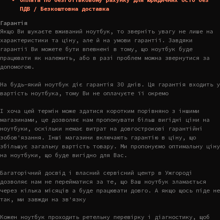
ПДВ / Безкоштовна доставка
Гарантія
Якщо Ви шукаєте вживаний ноутбук, то зверніть увагу не лише на
характеристики та ціну, але й на умови гарантії. Завдяки
гарантії Ви можете бути впевнені в тому, що ноутбук буде
працювати як належить, або в разі проблем можна звернутися за
допомогою.
На будь-який ноутбук діє гарантія 30 днів. Ця гарантія входить у
вартість ноутбука, тому Ви не оплачуєте її окремо
І хоча цей термін може здатися коротким порівняно з іншими
магазинами, це дозволяє нам пропонувати більш вигідні ціни на
ноутбуки, оскільки немає витрат на довгострокові гарантійні
зобов'язання. Інші магазини включають гарантію в ціну, що
збільшує загальну вартість товару. Ми пропонуємо оптимальну ціну
на ноутбуки, що буде вигідно для Вас.
Багаторічний досвід і власний сервісний центр в Ужгороді
дозволяє нам не перейматися за те, що Ваш ноутбук зламається
через кілька місяців а буде працювати довго. А якщо щось піде не
так, ми завжди на зв'язку
Кожен ноутбук проходить ретельну перевірку і діагностику, щоб