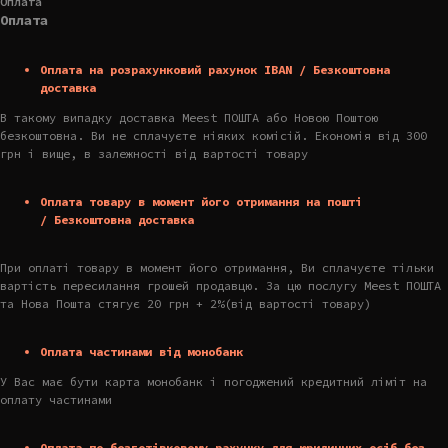
Оплата
Оплата
Оплата на розрахунковий рахунок IBAN / Безкоштовна
доставка
В такому випадку доставка Meest ПОШТА або Новою Поштою
безкоштовна. Ви не сплачуєте ніяких комісій. Економія від 300
грн і вище, в залежності від вартості товару
Оплата товару в момент його отримання на пошті
/ Безкоштовна доставка
При оплаті товару в момент його отримання, Ви сплачуєте тільки
вартість пересилання грошей продавцю. За цю послугу Meest ПОШТА
та Нова Пошта стягує 20 грн + 2%(від вартості товару)
Оплата частинами від монобанк
У Вас має бути карта монобанк і погоджений кредитний ліміт на
оплату частинами
Оплата по безготівковому рахунку для юридичних осіб без