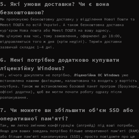
5. Які умови доставки? Чи є вона
безкоштовною?
Ми пропонуємо безкоштовну доставку у відділення Нової Пошти та
Meest ПОШТА по всій Україні. А також безкоштовна доставка
кур'єром Нова пошта або Meest ПОШТА на вашу адресу.
Ми цінуємо ваш час, тому замовлення, оформлені до 18:00,
відправляються того ж дня (крім неділі). Термін доставки
зазвичай складає 1-4 дні.
6. Мені потрібно додатково купувати
ліцензійну Windows?
Ні, нічого докупляти не потрібно.
Ліцензійна ОС Windows
уже
встановлена нашими фахівцями, налаштована та входить у вартість
ноутбука. Також ми встановлюємо базовий пакет програм (браузери,
офісні додатки), щоб ви могли почати роботу одразу після
розпакування.
7. Чи можете ви збільшити об'єм SSD або
оперативної пам'яті?
Так, ми легко змінимо конфігурацію (апгрейд) під ваші потреби.
Якщо для ваших завдань потрібно більше оперативної пам'яті (RAM)
або більше пам'яті накопичувача (SSD), просто повідомте про це