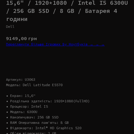
15,6" / 1920*1080 / Intel I5 6300U
/ 256 GB SSD / 8 GB / Батарея 4
години
Dell
9149,00
грн
Переглянути більше Ігрових Бу Ноутбуків → → →
Купити
Артикул: U3063
Модель: Dell Latitude E5570
• Екран: 15,6"
• Роздільна здатність: 1920*1080(FullHD)
• Процесор: Intel I5
• Модель: 6300U
• Накопичувач: 256 GB SSD
• RAM Оперативна пам'ять: 8 GB
• Відеокарта: Intel® HD Graphics 520
• Об'єм відеокарти: 2 GB