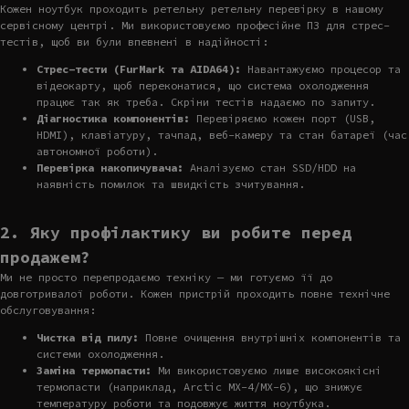
Кожен ноутбук проходить ретельну ретельну перевірку в нашому
сервісному центрі. Ми використовуємо професійне ПЗ для стрес-
тестів, щоб ви були впевнені в надійності:
Стрес-тести (FurMark та AIDA64):
Навантажуємо процесор та
відеокарту, щоб переконатися, що система охолодження
працює так як треба. Скріни тестів надаємо по запиту.
Діагностика компонентів:
Перевіряємо кожен порт (USB,
HDMI), клавіатуру, тачпад, веб-камеру та стан батареї (час
автономної роботи).
Перевірка накопичувача:
Аналізуємо стан SSD/HDD на
наявність помилок та швидкість зчитування.
2. Яку профілактику ви робите перед
продажем?
Ми не просто перепродаємо техніку — ми готуємо її до
довготривалої роботи. Кожен пристрій проходить повне технічне
обслуговування:
Чистка від пилу:
Повне очищення внутрішніх компонентів та
системи охолодження.
Заміна термопасти:
Ми використовуємо лише високоякісні
термопасти (наприклад, Arctic MX-4/MX-6), що знижує
температуру роботи та подовжує життя ноутбука.