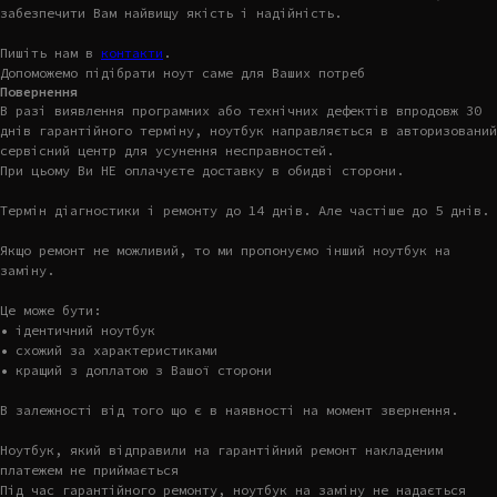
забезпечити Вам найвищу якість і надійність.
Пишіть нам в
контакти
.
Допоможемо підібрати ноут саме для Ваших потреб
Повернення
В разі виявлення програмних або технічних дефектів впродовж 30
днів гарантійного терміну, ноутбук направляється в авторизований
сервісний центр для усунення несправностей.
При цьому Ви НЕ оплачуєте доставку в обидві сторони.
Термін діагностики і ремонту до 14 днів. Але частіше до 5 днів.
Якщо ремонт не можливий, то ми пропонуємо інший ноутбук на
заміну.
Це може бути:
• ідентичний ноутбук
• схожий за характеристиками
• кращий з доплатою з Вашої сторони
В залежності від того що є в наявності на момент звернення.
Ноутбук, який відправили на гарантійний ремонт накладеним
платежем не приймається
Під час гарантійного ремонту, ноутбук на заміну не надається