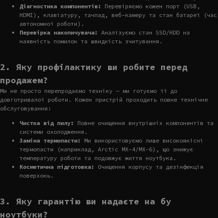
Діагностика компонентів:
Перевіряємо кожен порт (USB,
HDMI), клавіатуру, тачпад, веб-камеру та стан батареї (час
автономної роботи).
Перевірка накопичувача:
Аналізуємо стан SSD/HDD на
наявність помилок та швидкість зчитування.
2. Яку профілактику ви робите перед
продажем?
Ми не просто перепродаємо техніку — ми готуємо її до
довготривалої роботи. Кожен пристрій проходить повне технічне
обслуговування:
Чистка від пилу:
Повне очищення внутрішніх компонентів та
системи охолодження.
Заміна термопасти:
Ми використовуємо лише високоякісні
термопасти (наприклад, Arctic MX-4/MX-6), що знижує
температуру роботи та подовжує життя ноутбука.
Косметична підготовка:
Очищення корпусу та дезінфекція
поверхонь.
3. Яку гарантію ви надаєте на бу
ноутбуки?