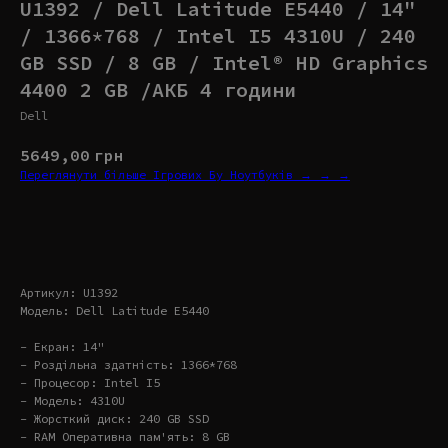
U1392 / Dell Latitude E5440 / 14"
/ 1366*768 / Intel I5 4310U / 240
GB SSD / 8 GB / Intel® HD Graphics
4400 2 GB /АКБ 4 години
Dell
5649,00
грн
Переглянути більше Ігрових Бу Ноутбуків → → →
Купити
Артикул: U1392
Модель: Dell Latitude E5440
- Екран: 14"
- Роздільна здатність: 1366*768
- Процесор: Intel I5
- Модель: 4310U
- Жорсткий диск: 240 GB SSD
- RAM Оперативна пам'ять: 8 GB