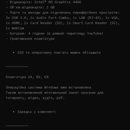
- Відеокарта: Intel® HD Graphics 4400
- Об'єм відеокарти: 2 GB
- Порти та виходи для підключень периферійних пристроїв:
3x USB 3.0, 1x Audio Port Combo, 1x LAN (RJ-45), 1x VGA,
1x HDMI, 1x Card Reader (SD), 1x Smart Card Reader (SC),
1x WebCam
- Батарея: 4 години (в режимі перегляду YouTube)
- Гравіювання клавіатури
SSD та оперативну пам'ять можна збільшити
———————————
Клавіатура UA, RU, EN
Операційна система Windows вже встановлена
Також встановлений мінімальний пакет програм для
інтернету, відео, аудіо, pdf.
Зарядка у комплекті
———————————