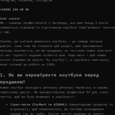
Telegram, Facebook, Instagram
+38093 386 00 94
Наші канали
Ми — команда професіоналів з Ужгорода, яка вже понад 5 років
займається підбором та підготовкою надійної комп’ютерної техніки
з США.
Знаємо, що купівля вживаного ноутбука — це завжди питання
довіри. Саме тому ми створили цей розділ, щоб максимально
прозоро розповісти, як ми працюємо, як тестуємо кожен пристрій
та які гарантії надаємо особисто вам. Наша мета — щоб кожен
клієнт отримав не просто "бу ноутбук", а надійного помічника,
який готовий до роботи на 100%.
1. Як ви перевіряєте ноутбуки перед
продажем?
Кожен ноутбук проходить ретельну ретельну перевірку в нашому
сервісному центрі. Ми використовуємо професійне ПЗ для стрес-
тестів, щоб ви були впевнені в надійності:
Стрес-тести (FurMark та AIDA64):
Навантажуємо процесор та
відеокарту, щоб переконатися, що система охолодження
працює так як треба. Скріни тестів надаємо по запиту.