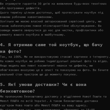
Ви отримуєте гарантію 30 днів на виявлення будь-яких технічних
або програмних дефектів.
Цього терміну цілком достатньо, щоб протестувати ноутбук під
вашими робочими навантаженнями.
Оскільки ми маємо власний авторизований сервісний центр, ми
також забезпечуємо повне післягарантійне обслуговування. Ви
завжди можете звернутися до нас для чистки, профілактики або
ремонту вашого ноутбука в майбутньому.
4. Я отримаю саме той ноутбук, що бачу
на фото?
Так, на 100%. Ми не використовуємо стокові картинки з інтернету.
На кожен ноутбук ми робимо індивідуальні реальні фото та відео.
Якщо модель має певні косметичні нюанси чи дефекти, ми
обов'язково вказуємо це в описі та показуємо на фото. Ви бачите
реальний стан пристрою ще до моменту покупки.
5. Які умови доставки? Чи є вона
безкоштовною?
Ми пропонуємо безкоштовну доставку у відділення Нової Пошти та
Meest ПОШТА по всій Україні. А також безкоштовна доставка
кур'єром Нова пошта або Meest ПОШТА на вашу адресу.
Ми цінуємо ваш час, тому замовлення, оформлені до 18:00,