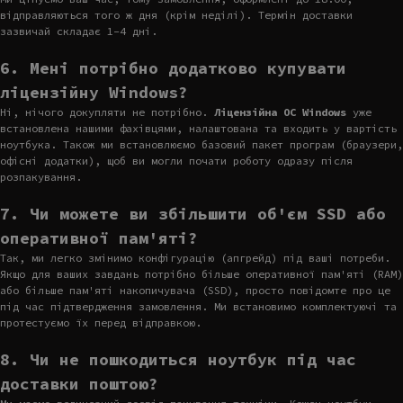
відправляються того ж дня (крім неділі). Термін доставки
зазвичай складає 1-4 дні.
6. Мені потрібно додатково купувати
ліцензійну Windows?
Ні, нічого докупляти не потрібно.
Ліцензійна ОС Windows
уже
встановлена нашими фахівцями, налаштована та входить у вартість
ноутбука. Також ми встановлюємо базовий пакет програм (браузери,
офісні додатки), щоб ви могли почати роботу одразу після
розпакування.
7. Чи можете ви збільшити об'єм SSD або
оперативної пам'яті?
Так, ми легко змінимо конфігурацію (апгрейд) під ваші потреби.
Якщо для ваших завдань потрібно більше оперативної пам'яті (RAM)
або більше пам'яті накопичувача (SSD), просто повідомте про це
під час підтвердження замовлення. Ми встановимо комплектуючі та
протестуємо їх перед відправкою.
8. Чи не пошкодиться ноутбук під час
доставки поштою?