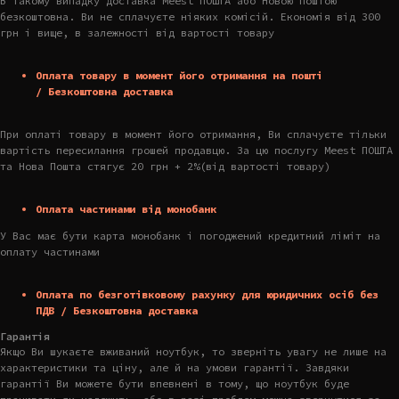
В такому випадку доставка Meest ПОШТА або Новою Поштою
безкоштовна. Ви не сплачуєте ніяких комісій. Економія від 300
грн і вище, в залежності від вартості товару
Оплата товару в момент його отримання на пошті
/ Безкоштовна доставка
При оплаті товару в момент його отримання, Ви сплачуєте тільки
вартість пересилання грошей продавцю. За цю послугу Meest ПОШТА
та Нова Пошта стягує 20 грн + 2%(від вартості товару)
Оплата частинами від монобанк
У Вас має бути карта монобанк і погоджений кредитний ліміт на
оплату частинами
Оплата по безготівковому рахунку для юридичних осіб без
ПДВ / Безкоштовна доставка
Гарантія
Якщо Ви шукаєте вживаний ноутбук, то зверніть увагу не лише на
характеристики та ціну, але й на умови гарантії. Завдяки
гарантії Ви можете бути впевнені в тому, що ноутбук буде