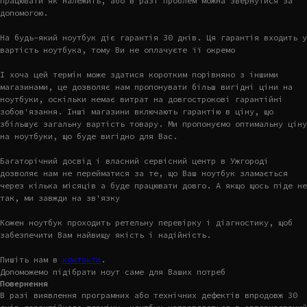
працювати як належить, або в разі проблем можна звернутися за
допомогою.
На будь-який ноутбук діє гарантія 30 днів. Ця гарантія входить у
вартість ноутбука, тому Ви не оплачуєте її окремо
І хоча цей термін може здатися коротким порівняно з іншими
магазинами, це дозволяє нам пропонувати більш вигідні ціни на
ноутбуки, оскільки немає витрат на довгострокові гарантійні
зобов'язання. Інші магазини включають гарантію в ціну, що
збільшує загальну вартість товару. Ми пропонуємо оптимальну ціну
на ноутбуки, що буде вигідно для Вас.
Багаторічний досвід і власний сервісний центр в Ужгороді
дозволяє нам не перейматися за те, що Ваш ноутбук зламається
через кілька місяців а буде працювати довго. А якщо щось піде не
так, ми завжди на зв'язку
Кожен ноутбук проходить ретельну перевірку і діагностику, щоб
забезпечити Вам найвищу якість і надійність.
Пишіть нам в
контакти
.
Допоможемо підібрати ноут саме для Ваших потреб
Повернення
В разі виявлення програмних або технічних дефектів впродовж 30