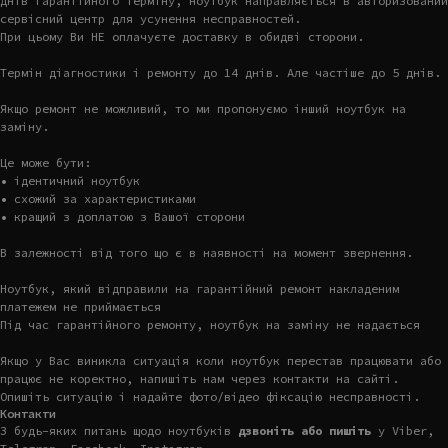
днів гарантійного терміну, ноутбук направляється в авторизований
сервісний центр для усунення несправностей.
При цьому Ви НЕ оплачуєте доставку в обидві сторони.
Термін діагностики і ремонту до 14 днів. Але частіше до 5 днів.
Якщо ремонт не можливий, то ми пропонуємо інший ноутбук на
заміну.
Це може бути:
• ідентичний ноутбук
• схожий за характеристиками
• кращий з доплатою з Вашої сторони
В залежності від того що є в наявності на момент звернення.
Ноутбук, який відправили на гарантійний ремонт накладеним
платежем не приймається
Під час гарантійного ремонту, ноутбук на заміну не надається
Якщо у Вас виникла ситуація коли ноутбук перестав працювати або
працює не коректно, напишіть нам через контакти на сайті.
Опишіть ситуацію і надайте фото/відео фіксацію несправності.
Контакти
З будь-яких питань щодо ноутбуків
дзвоніть або пишіть
у Viber,