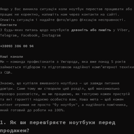
Якщо у Вас виникла ситуація коли ноутбук перестав працювати або
працює не коректно, напишіть нам через контакти на сайті.
Опишіть ситуацію і надайте фото/відео фіксацію несправності.
Контакти
З будь-яких питань щодо ноутбуків
дзвоніть або пишіть
у Viber,
Telegram, Facebook, Instagram
+38093 386 00 94
Наші канали
Ми — команда професіоналів з Ужгорода, яка вже понад 5 років
займається підбором та підготовкою надійної комп’ютерної техніки
з США.
Знаємо, що купівля вживаного ноутбука — це завжди питання
довіри. Саме тому ми створили цей розділ, щоб максимально
прозоро розповісти, як ми працюємо, як тестуємо кожен пристрій
та які гарантії надаємо особисто вам. Наша мета — щоб кожен
клієнт отримав не просто "бу ноутбук", а надійного помічника,
який готовий до роботи на 100%.
1. Як ви перевіряєте ноутбуки перед
продажем?