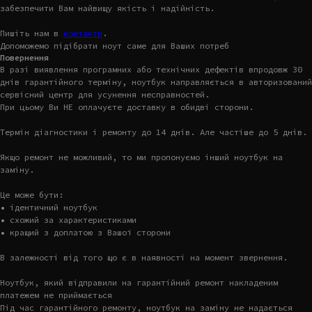
забезпечити Вам найвищу якість і надійність.
Пишіть нам в
контакти
.
Допоможемо підібрати ноут саме для Ваших потреб
Повернення
В разі виявлення програмних або технічних дефектів впродовж 30
днів гарантійного терміну, ноутбук направляється в авторизований
сервісний центр для усунення несправностей.
При цьому Ви НЕ оплачуєте доставку в обидві сторони.
Термін діагностики і ремонту до 14 днів. Але частіше до 5 днів.
Якщо ремонт не можливий, то ми пропонуємо інший ноутбук на
заміну.
Це може бути:
• ідентичний ноутбук
• схожий за характеристиками
• кращий з доплатою з Вашої сторони
В залежності від того що є в наявності на момент звернення.
Ноутбук, який відправили на гарантійний ремонт накладеним
платежем не приймається
Під час гарантійного ремонту, ноутбук на заміну не надається