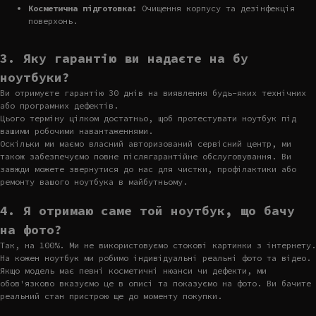
Косметична підготовка:
Очищення корпусу та дезінфекція
поверхонь.
3. Яку гарантію ви надаєте на бу
ноутбуки?
Ви отримуєте гарантію 30 днів на виявлення будь-яких технічних
або програмних дефектів.
Цього терміну цілком достатньо, щоб протестувати ноутбук під
вашими робочими навантаженнями.
Оскільки ми маємо власний авторизований сервісний центр, ми
також забезпечуємо повне післягарантійне обслуговування. Ви
завжди можете звернутися до нас для чистки, профілактики або
ремонту вашого ноутбука в майбутньому.
4. Я отримаю саме той ноутбук, що бачу
на фото?
Так, на 100%. Ми не використовуємо стокові картинки з інтернету.
На кожен ноутбук ми робимо індивідуальні реальні фото та відео.
Якщо модель має певні косметичні нюанси чи дефекти, ми
обов'язково вказуємо це в описі та показуємо на фото. Ви бачите
реальний стан пристрою ще до моменту покупки.