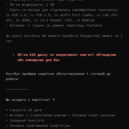
- Об'єм відеокарти: 2 GB
- Порти та виходи для підключень периферійних пристроїв:
2x USB 3.0, 1x USB 2.0, 1x Audio Port Combo, 1x LAN (RJ-
45), 1x HDMI, 1x Card Reader (SD), 1x WebCam
- Батарея: 2 години (в режимі перегляду YouTube)
До цього ноутбука Ви можете придбати бездротову мишку за 1
грн
Об'єм SSD диску та оперативної пам'яті збільшуємо
або зменшуємо для Вас
Ноутбук пройшов сервісне обслуговування і готовий до
роботи
———————————
Що входить у вартість? ▼
+ Гарантія 30 днів
+ Windows з ліцензійним ключем + базовий пакет програм
+ Зарядний пристрій
+ Лазерне гравіювання клавіатури