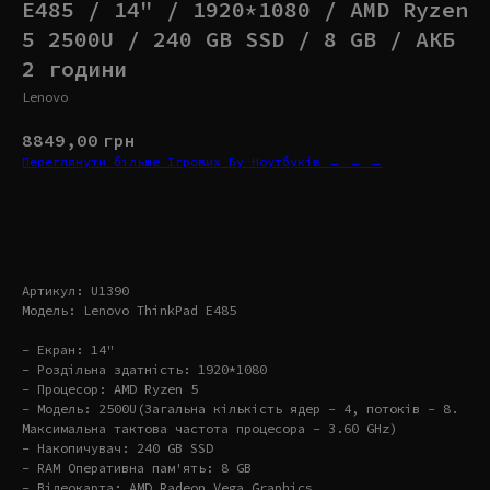
E485 / 14" / 1920*1080 / AMD Ryzen
5 2500U / 240 GB SSD / 8 GB / АКБ
2 години
Lenovo
8849,00
грн
Переглянути більше Ігрових Бу Ноутбуків → → →
Купити
Артикул: U1390
Модель: Lenovo ThinkPad E485
- Екран: 14"
- Роздільна здатність: 1920*1080
- Процесор: AMD Ryzen 5
- Модель: 2500U(Загальна кількість ядер – 4, потоків – 8.
Максимальна тактова частота процесора – 3.60 GHz)
- Накопичувач: 240 GB SSD
- RAM Оперативна пам'ять: 8 GB
- Відеокарта: AMD Radeon Vega Graphics