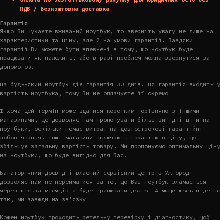
ПДВ / Безкоштовна доставка
Гарантія
Якщо Ви шукаєте вживаний ноутбук, то зверніть увагу не лише на
характеристики та ціну, але й на умови гарантії. Завдяки
гарантії Ви можете бути впевнені в тому, що ноутбук буде
працювати як належить, або в разі проблем можна звернутися за
допомогою.
На будь-який ноутбук діє гарантія 30 днів. Ця гарантія входить у
вартість ноутбука, тому Ви не оплачуєте її окремо
І хоча цей термін може здатися коротким порівняно з іншими
магазинами, це дозволяє нам пропонувати більш вигідні ціни на
ноутбуки, оскільки немає витрат на довгострокові гарантійні
зобов'язання. Інші магазини включають гарантію в ціну, що
збільшує загальну вартість товару. Ми пропонуємо оптимальну ціну
на ноутбуки, що буде вигідно для Вас.
Багаторічний досвід і власний сервісний центр в Ужгороді
дозволяє нам не перейматися за те, що Ваш ноутбук зламається
через кілька місяців а буде працювати довго. А якщо щось піде не
так, ми завжди на зв'язку
Кожен ноутбук проходить ретельну перевірку і діагностику, щоб