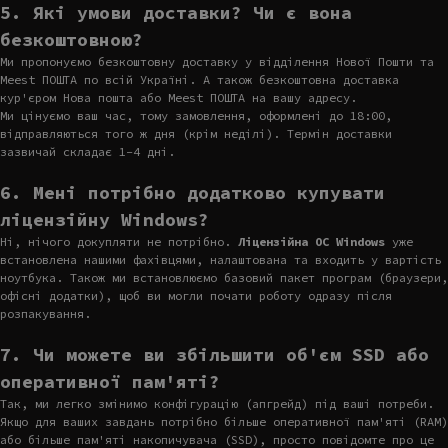
5. Які умови доставки? Чи є вона
безкоштовною?
Ми пропонуємо безкоштовну доставку у відділення Нової Пошти та
Meest ПОШТА по всій Україні. А також безкоштовна доставка
кур'єром Нова пошта або Meest ПОШТА на вашу адресу.
Ми цінуємо ваш час, тому замовлення, оформлені до 18:00,
відправляються того ж дня (крім неділі). Термін доставки
зазвичай складає 1-4 дні.
6. Мені потрібно додатково купувати
ліцензійну Windows?
Ні, нічого докупляти не потрібно.
Ліцензійна ОС Windows
уже
встановлена нашими фахівцями, налаштована та входить у вартість
ноутбука. Також ми встановлюємо базовий пакет програм (браузери,
офісні додатки), щоб ви могли почати роботу одразу після
розпакування.
7. Чи можете ви збільшити об'єм SSD або
оперативної пам'яті?
Так, ми легко змінимо конфігурацію (апгрейд) під ваші потреби.
Якщо для ваших завдань потрібно більше оперативної пам'яті (RAM)
або більше пам'яті накопичувача (SSD), просто повідомте про це