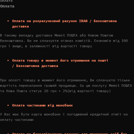
Оплата
Оплата
Оплата на розрахунковий рахунок IBAN / Безкоштовна
доставка
В такому випадку доставка Meest ПОШТА або Новою Поштою
безкоштовна. Ви не сплачуєте ніяких комісій. Економія від 300
грн і вище, в залежності від вартості товару
Оплата товару в момент його отримання на пошті
/ Безкоштовна доставка
При оплаті товару в момент його отримання, Ви сплачуєте тільки
вартість пересилання грошей продавцю. За цю послугу Meest ПОШТА
та Нова Пошта стягує 20 грн + 2%(від вартості товару)
Оплата частинами від монобанк
У Вас має бути карта монобанк і погоджений кредитний ліміт на
оплату частинами
Оплата по безготівковому рахунку для юридичних осіб без