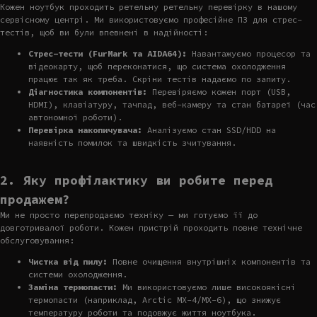
Кожен ноутбук проходить ретельну ретельну перевірку в нашому
сервісному центрі. Ми використовуємо професійне ПЗ для стрес-
тестів, щоб ви були впевнені в надійності:
Стрес-тести (FurMark та AIDA64):
Навантажуємо процесор та
відеокарту, щоб переконатися, що система охолодження
працює так як треба. Скріни тестів надаємо по запиту.
Діагностика компонентів:
Перевіряємо кожен порт (USB,
HDMI), клавіатуру, тачпад, веб-камеру та стан батареї (час
автономної роботи).
Перевірка накопичувача:
Аналізуємо стан SSD/HDD на
наявність помилок та швидкість зчитування.
2. Яку профілактику ви робите перед
продажем?
Ми не просто перепродаємо техніку — ми готуємо її до
довготривалої роботи. Кожен пристрій проходить повне технічне
обслуговування:
Чистка від пилу:
Повне очищення внутрішніх компонентів та
системи охолодження.
Заміна термопасти:
Ми використовуємо лише високоякісні
термопасти (наприклад, Arctic MX-4/MX-6), що знижує
температуру роботи та подовжує життя ноутбука.