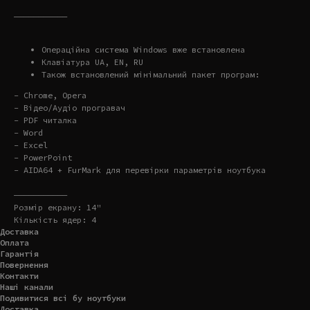
———————————
Операційна система Windows вже встановлена
Клавіатура UA, EN, RU
Також встановлений мінімальний пакет програм:
- Chrome, Opera
- Відео/Аудіо програвач
- PDF читалка
- Word
- Excel
- PowerPoint
- AIDA64 + FurMark для перевірки параметрів ноутбука
———————————
Розмір екрану: 14"
Кількість ядер: 4
Доставка
Оплата
Гарантія
Повернення
Контакти
Наші канали
Подивитися всі бу ноутбуки
Доставка