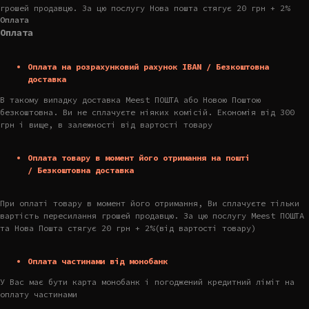
грошей продавцю. За цю послугу Нова пошта стягує 20 грн + 2%
Оплата
Оплата
Оплата на розрахунковий рахунок IBAN / Безкоштовна
доставка
В такому випадку доставка Meest ПОШТА або Новою Поштою
безкоштовна. Ви не сплачуєте ніяких комісій. Економія від 300
грн і вище, в залежності від вартості товару
Оплата товару в момент його отримання на пошті
/ Безкоштовна доставка
При оплаті товару в момент його отримання, Ви сплачуєте тільки
вартість пересилання грошей продавцю. За цю послугу Meest ПОШТА
та Нова Пошта стягує 20 грн + 2%(від вартості товару)
Оплата частинами від монобанк
У Вас має бути карта монобанк і погоджений кредитний ліміт на
оплату частинами