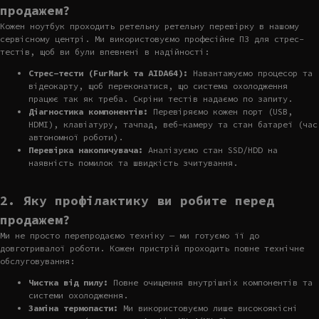
продажем?
Кожен ноутбук проходить ретельну ретельну перевірку в нашому
сервісному центрі. Ми використовуємо професійне ПЗ для стрес-
тестів, щоб ви були впевнені в надійності:
Стрес-тести (FurMark та AIDA64):
Навантажуємо процесор та
відеокарту, щоб переконатися, що система охолодження
працює так як треба. Скріни тестів надаємо по запиту.
Діагностика компонентів:
Перевіряємо кожен порт (USB,
HDMI), клавіатуру, тачпад, веб-камеру та стан батареї (час
автономної роботи).
Перевірка накопичувача:
Аналізуємо стан SSD/HDD на
наявність помилок та швидкість зчитування.
2. Яку профілактику ви робите перед
продажем?
Ми не просто перепродаємо техніку — ми готуємо її до
довготривалої роботи. Кожен пристрій проходить повне технічне
обслуговування:
Чистка від пилу:
Повне очищення внутрішніх компонентів та
системи охолодження.
Заміна термопасти:
Ми використовуємо лише високоякісні