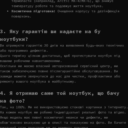
термопасти (наприклад, Arctic MX-4/MX-6), що знижує
температуру роботи та подовжує життя ноутбука.
Косметична підготовка:
Очищення корпусу та дезінфекція
поверхонь.
3. Яку гарантію ви надаєте на бу
ноутбуки?
Ви отримуєте гарантію 30 днів на виявлення будь-яких технічних
або програмних дефектів.
Цього терміну цілком достатньо, щоб протестувати ноутбук під
вашими робочими навантаженнями.
Оскільки ми маємо власний авторизований сервісний центр, ми
також забезпечуємо повне післягарантійне обслуговування. Ви
завжди можете звернутися до нас для чистки, профілактики або
ремонту вашого ноутбука в майбутньому.
4. Я отримаю саме той ноутбук, що бачу
на фото?
Так, на 100%. Ми не використовуємо стокові картинки з інтернету.
На кожен ноутбук ми робимо індивідуальні реальні фото та відео.
Якщо модель має певні косметичні нюанси чи дефекти, ми
обов'язково вказуємо це в описі та показуємо на фото. Ви бачите
реальний стан пристрою ще до моменту покупки.