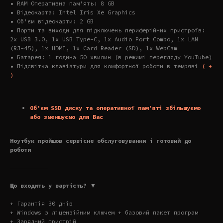
• RAM Оперативна пам'ять: 8 GB
• Відеокарта: Intel Iris Xe Graphics
• Об'єм відеокарти: 2 GB
• Порти та виходи для підключень периферійних пристроїв:
2x USB 3.0, 1x USB Type-C, 1x Audio Port Combo, 1x LAN
(RJ-45), 1x HDMI, 1x Card Reader (SD), 1x WebCam
• Батарея: 1 година 50 хвилин (в режимі перегляду YouTube)
• Підсвітка клавіатури для комфортної роботи в темряві
( +
)
Об'єм SSD диску та оперативної пам'яті збільшуємо
або зменшуємо для Вас
Ноутбук пройшов сервісне обслуговування і готовий до
роботи
———————————
Що входить у вартість? ▼
+ Гарантія 30 днів
+ Windows з ліцензійним ключем + базовий пакет програм
+ Зарядний пристрій