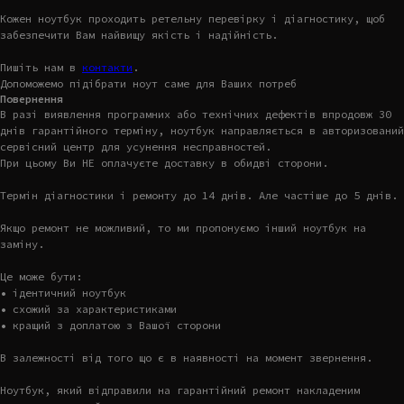
Кожен ноутбук проходить ретельну перевірку і діагностику, щоб
забезпечити Вам найвищу якість і надійність.
Пишіть нам в
контакти
.
Допоможемо підібрати ноут саме для Ваших потреб
Повернення
В разі виявлення програмних або технічних дефектів впродовж 30
днів гарантійного терміну, ноутбук направляється в авторизований
сервісний центр для усунення несправностей.
При цьому Ви НЕ оплачуєте доставку в обидві сторони.
Термін діагностики і ремонту до 14 днів. Але частіше до 5 днів.
Якщо ремонт не можливий, то ми пропонуємо інший ноутбук на
заміну.
Це може бути:
• ідентичний ноутбук
• схожий за характеристиками
• кращий з доплатою з Вашої сторони
В залежності від того що є в наявності на момент звернення.
Ноутбук, який відправили на гарантійний ремонт накладеним