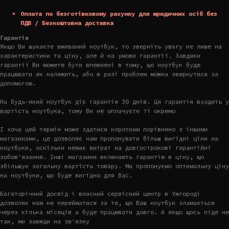
Оплата по безготівковому рахунку для юридичних осіб без
ПДВ / Безкоштовна доставка
Гарантія
Якщо Ви шукаєте вживаний ноутбук, то зверніть увагу не лише на
характеристики та ціну, але й на умови гарантії. Завдяки
гарантії Ви можете бути впевнені в тому, що ноутбук буде
працювати як належить, або в разі проблем можна звернутися за
допомогою.
На будь-який ноутбук діє гарантія 30 днів. Ця гарантія входить у
вартість ноутбука, тому Ви не оплачуєте її окремо
І хоча цей термін може здатися коротким порівняно з іншими
магазинами, це дозволяє нам пропонувати більш вигідні ціни на
ноутбуки, оскільки немає витрат на довгострокові гарантійні
зобов'язання. Інші магазини включають гарантію в ціну, що
збільшує загальну вартість товару. Ми пропонуємо оптимальну ціну
на ноутбуки, що буде вигідно для Вас.
Багаторічний досвід і власний сервісний центр в Ужгороді
дозволяє нам не перейматися за те, що Ваш ноутбук зламається
через кілька місяців а буде працювати довго. А якщо щось піде не
так, ми завжди на зв'язку