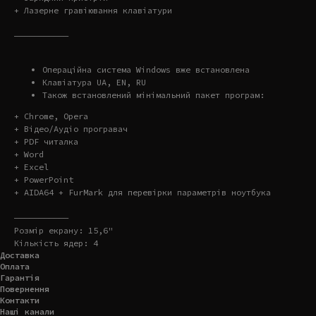
+ Лазерне гравіювання клавіатури
———————————
Операційна система Windows вже встановлена
Клавіатура UA, EN, RU
Також встановлений мінімальний пакет програм:
+ Chrome, Opera
+ Відео/Аудіо програвач
+ PDF читалка
+ Word
+ Excel
+ PowerPoint
+ AIDA64 + FurMark для перевірки параметрів ноутбука
———————————
Розмір екрану: 15,6"
Кількість ядер: 4
Доставка
Оплата
Гарантія
Повернення
Контакти
Наші канали