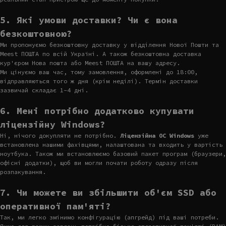
5. Які умови доставки? Чи є вона
безкоштовною?
Ми пропонуємо безкоштовну доставку у відділення Нової Пошти та
Meest ПОШТА по всій Україні. А також безкоштовна доставка
кур'єром Нова пошта або Meest ПОШТА на вашу адресу.
Ми цінуємо ваш час, тому замовлення, оформлені до 18:00,
відправляються того ж дня (крім неділі). Термін доставки
зазвичай складає 1-4 дні.
6. Мені потрібно додатково купувати
ліцензійну Windows?
Ні, нічого докупляти не потрібно.
Ліцензійна ОС Windows
уже
встановлена нашими фахівцями, налаштована та входить у вартість
ноутбука. Також ми встановлюємо базовий пакет програм (браузери,
офісні додатки), щоб ви могли почати роботу одразу після
розпакування.
7. Чи можете ви збільшити об'єм SSD або
оперативної пам'яті?
Так, ми легко змінимо конфігурацію (апгрейд) під ваші потреби.