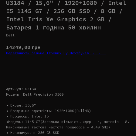
U3184 / 15,6" / 1920*1080 / Intel
I5 1145 G7 / 256 GB SSD / 8 GB /
Intel Iris Xe Graphics 2 GB /
Батарея 1 година 50 хвилин
Dell
14349,00
грн
Переглянути більше Ігрових Бу Ноутбуків → → →
Купити
Артикул: U3184
Модель: Dell Precision 3560
• Екран: 15,6"
• Роздільна здатність: 1920*1080(FullHD)
• Процесор: Intel I5
•Модель: 1145 G7(Загальна кількість ядер – 4, потоків – 8.
Максимальна тактова частота процесора – 4.40 GHz)
• Накопичувач: 256 GB SSD