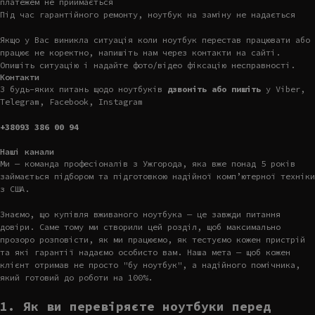
платежем не приймається
Під час гарантійного ремонту, ноутбук на заміну не надається
Якщо у Вас виникла ситуація коли ноутбук перестав працювати або
працює не коректно, напишіть нам через контакти на сайті.
Опишіть ситуацію і надайте фото/відео фіксацію несправності.
Контакти
З будь-яких питань щодо ноутбуків
дзвоніть або пишіть
у Viber,
Telegram, Facebook, Instagram
+38093 386 00 94
Наші канали
Ми — команда професіоналів з Ужгорода, яка вже понад 5 років
займається підбором та підготовкою надійної комп’ютерної техніки
з США.
Знаємо, що купівля вживаного ноутбука — це завжди питання
довіри. Саме тому ми створили цей розділ, щоб максимально
прозоро розповісти, як ми працюємо, як тестуємо кожен пристрій
та які гарантії надаємо особисто вам. Наша мета — щоб кожен
клієнт отримав не просто "бу ноутбук", а надійного помічника,
який готовий до роботи на 100%.
1. Як ви перевіряєте ноутбуки перед