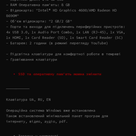
- RAM Оперативна пам'ять: 8 GB
- Відеокарта: "Intel® HD Graphics 4600/AMD Radeon HD
8690M"
- Об'єм відеокарти: "2 GB/2 GB"
- Порти та виходи для підключень периферійних пристроїв:
4x USB 3.0, 1x Audio Port Combo, 1x LAN (RJ-45), 1x VGA,
1x HDMI, 1x Card Reader (SD), 1x Smart Card Reader (SC)
- Батарея: 2 години (в режимі перегляду YouTube)
- Підсвітка клавіатури для комфортної роботи в темряві
- Гравіювання клавіатури
SSD та оперативну пам'ять можна змінити
———————————
Клавіатура UA, RU, EN
Операційна система Windows вже встановлена
Також встановлений мінімальний пакет програм для
інтернету, відео, аудіо, pdf.
Зарядка у комплекті