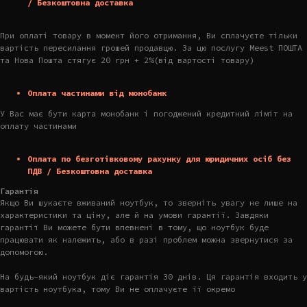
/ Безкоштовна доставка
При оплаті товару в момент його отримання, Ви сплачуєте тільки
вартість пересилання грошей продавцю. За цю послугу Meest ПОШТА
та Нова Пошта стягує 20 грн + 2%(від вартості товару)
Оплата частинами від монобанк
У Вас має бути карта монобанк і погоджений кредитний ліміт на
оплату частинами
Оплата по безготівковому рахунку для юридичних осіб без
ПДВ / Безкоштовна доставка
Гарантія
Якщо Ви шукаєте вживаний ноутбук, то зверніть увагу не лише на
характеристики та ціну, але й на умови гарантії. Завдяки
гарантії Ви можете бути впевнені в тому, що ноутбук буде
працювати як належить, або в разі проблем можна звернутися за
допомогою.
На будь-який ноутбук діє гарантія 30 днів. Ця гарантія входить у
вартість ноутбука, тому Ви не оплачуєте її окремо