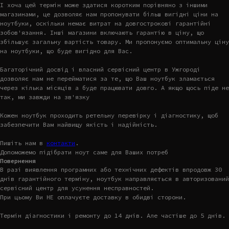
І хоча цей термін може здатися коротким порівняно з іншими
магазинами, це дозволяє нам пропонувати більш вигідні ціни на
ноутбуки, оскільки немає витрат на довгострокові гарантійні
зобов'язання. Інші магазини включають гарантію в ціну, що
збільшує загальну вартість товару. Ми пропонуємо оптимальну ціну
на ноутбуки, що буде вигідно для Вас.
Багаторічний досвід і власний сервісний центр в Ужгороді
дозволяє нам не перейматися за те, що Ваш ноутбук зламається
через кілька місяців а буде працювати довго. А якщо щось піде не
так, ми завжди на зв'язку
Кожен ноутбук проходить ретельну перевірку і діагностику, щоб
забезпечити Вам найвищу якість і надійність.
Пишіть нам в
контакти
.
Допоможемо підібрати ноут саме для Ваших потреб
Повернення
В разі виявлення програмних або технічних дефектів впродовж 30
днів гарантійного терміну, ноутбук направляється в авторизований
сервісний центр для усунення несправностей.
При цьому Ви НЕ оплачуєте доставку в обидві сторони.
Термін діагностики і ремонту до 14 днів. Але частіше до 5 днів.