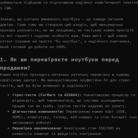
займається підбором та підготовкою надійної комп’ютерної техніки
з США.
Знаємо, що купівля вживаного ноутбука — це завжди питання
довіри. Саме тому ми створили цей розділ, щоб максимально
прозоро розповісти, як ми працюємо, як тестуємо кожен пристрій
та які гарантії надаємо особисто вам. Наша мета — щоб кожен
клієнт отримав не просто "бу ноутбук", а надійного помічника,
який готовий до роботи на 100%.
1. Як ви перевіряєте ноутбуки перед
продажем?
Кожен ноутбук проходить ретельну ретельну перевірку в нашому
сервісному центрі. Ми використовуємо професійне ПЗ для стрес-
тестів, щоб ви були впевнені в надійності:
Стрес-тести (FurMark та AIDA64):
Навантажуємо процесор та
відеокарту, щоб переконатися, що система охолодження
працює так як треба. Скріни тестів надаємо по запиту.
Діагностика компонентів:
Перевіряємо кожен порт (USB,
HDMI), клавіатуру, тачпад, веб-камеру та стан батареї (час
автономної роботи).
Перевірка накопичувача:
Аналізуємо стан SSD/HDD на
наявність помилок та швидкість зчитування.