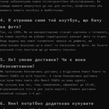
також забезпечуємо повне післягарантійне обслуговування. Ви
завжди можете звернутися до нас для чистки, профілактики або
ремонту вашого ноутбука в майбутньому.
4. Я отримаю саме той ноутбук, що бачу
на фото?
Так, на 100%. Ми не використовуємо стокові картинки з інтернету.
На кожен ноутбук ми робимо індивідуальні реальні фото та відео.
Якщо модель має певні косметичні нюанси чи дефекти, ми
обов'язково вказуємо це в описі та показуємо на фото. Ви бачите
реальний стан пристрою ще до моменту покупки.
5. Які умови доставки? Чи є вона
безкоштовною?
Ми пропонуємо безкоштовну доставку у відділення Нової Пошти та
Meest ПОШТА по всій Україні. А також безкоштовна доставка
кур'єром Нова пошта або Meest ПОШТА на вашу адресу.
Ми цінуємо ваш час, тому замовлення, оформлені до 18:00,
відправляються того ж дня (крім неділі). Термін доставки
зазвичай складає 1-4 дні.
6. Мені потрібно додатково купувати