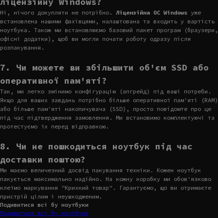
ліцензійну Windows?
Ні, нічого докупляти не потрібно.
Ліцензійна ОС Windows
уже
встановлена нашими фахівцями, налаштована та входить у вартість
ноутбука. Також ми встановлюємо базовий пакет програм (браузери,
офісні додатки), щоб ви могли почати роботу одразу після
розпакування.
7. Чи можете ви збільшити об'єм SSD або
оперативної пам'яті?
Так, ми легко змінимо конфігурацію (апгрейд) під ваші потреби.
Якщо для ваших завдань потрібно більше оперативної пам'яті (RAM)
або більше пам'яті накопичувача (SSD), просто повідомте про це
під час підтвердження замовлення. Ми встановимо комплектуючі та
протестуємо їх перед відправкою.
8. Чи не пошкодиться ноутбук під час
доставки поштою?
Ми маємо величезний досвід пакування техніки. Кожен ноутбук
пакується максимально надійно. На кожну коробку ми обов'язково
клеїмо маркування "Крихкий товар". Гарантуємо, що ви отримаєте
пристрій цілим і неушкодженим.
Подивитися всі бу ноутбуки
Подивитися всі бу ноутбуки