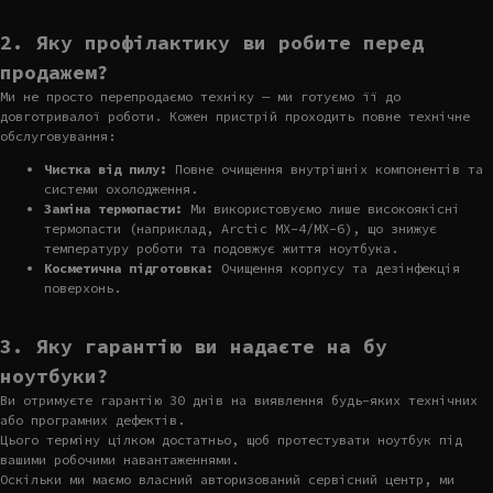
2. Яку профілактику ви робите перед
продажем?
Ми не просто перепродаємо техніку — ми готуємо її до
довготривалої роботи. Кожен пристрій проходить повне технічне
обслуговування:
Чистка від пилу:
Повне очищення внутрішніх компонентів та
системи охолодження.
Заміна термопасти:
Ми використовуємо лише високоякісні
термопасти (наприклад, Arctic MX-4/MX-6), що знижує
температуру роботи та подовжує життя ноутбука.
Косметична підготовка:
Очищення корпусу та дезінфекція
поверхонь.
3. Яку гарантію ви надаєте на бу
ноутбуки?
Ви отримуєте гарантію 30 днів на виявлення будь-яких технічних
або програмних дефектів.
Цього терміну цілком достатньо, щоб протестувати ноутбук під
вашими робочими навантаженнями.
Оскільки ми маємо власний авторизований сервісний центр, ми