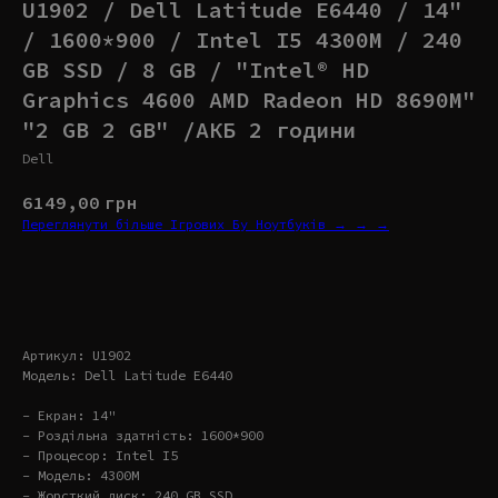
U1902 / Dell Latitude E6440 / 14"
/ 1600*900 / Intel I5 4300M / 240
GB SSD / 8 GB / "Intel® HD
Graphics 4600 AMD Radeon HD 8690M"
"2 GB 2 GB" /АКБ 2 години
Dell
6149,00
грн
Переглянути більше Ігрових Бу Ноутбуків → → →
Купити
Артикул: U1902
Модель: Dell Latitude E6440
- Екран: 14"
- Роздільна здатність: 1600*900
- Процесор: Intel I5
- Модель: 4300M
- Жорсткий диск: 240 GB SSD