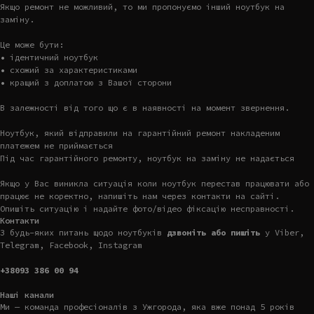
Якщо ремонт не можливий, то ми пропонуємо інший ноутбук на
заміну.
Це може бути:
• ідентичний ноутбук
• схожий за характеристиками
• кращий з доплатою з Вашої сторони
В залежності від того що є в наявності на момент звернення.
Ноутбук, який відправили на гарантійний ремонт накладеним
платежем не приймається
Під час гарантійного ремонту, ноутбук на заміну не надається
Якщо у Вас виникла ситуація коли ноутбук перестав працювати або
працює не коректно, напишіть нам через контакти на сайті.
Опишіть ситуацію і надайте фото/відео фіксацію несправності.
Контакти
З будь-яких питань щодо ноутбуків
дзвоніть або пишіть
у Viber,
Telegram, Facebook, Instagram
+38093 386 00 94
Наші канали
Ми — команда професіоналів з Ужгорода, яка вже понад 5 років