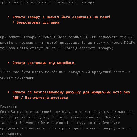
грн і вище, в залежності від вартості товару
Оплата товару в момент його отримання на пошті
/ Безкоштовна доставка
При оплаті товару в момент його отримання, Ви сплачуєте тільки
вартість пересилання грошей продавцю. За цю послугу Meest ПОШТА
та Нова Пошта стягує 20 грн + 2%(від вартості товару)
Оплата частинами від монобанк
У Вас має бути карта монобанк і погоджений кредитний ліміт на
оплату частинами
Оплата по безготівковому рахунку для юридичних осіб без
ПДВ / Безкоштовна доставка
Гарантія
Якщо Ви шукаєте вживаний ноутбук, то зверніть увагу не лише на
характеристики та ціну, але й на умови гарантії. Завдяки
гарантії Ви можете бути впевнені в тому, що ноутбук буде
працювати як належить, або в разі проблем можна звернутися за
допомогою.