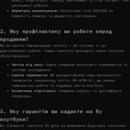
HDMI), клавіатуру, тачпад, веб-камеру та стан батареї (час
автономної роботи).
Перевірка накопичувача:
Аналізуємо стан SSD/HDD на
наявність помилок та швидкість зчитування.
2. Яку профілактику ви робите перед
продажем?
Ми не просто перепродаємо техніку — ми готуємо її до
довготривалої роботи. Кожен пристрій проходить повне технічне
обслуговування:
Чистка від пилу:
Повне очищення внутрішніх компонентів та
системи охолодження.
Заміна термопасти:
Ми використовуємо лише високоякісні
термопасти (наприклад, Arctic MX-4/MX-6), що знижує
температуру роботи та подовжує життя ноутбука.
Косметична підготовка:
Очищення корпусу та дезінфекція
поверхонь.
3. Яку гарантію ви надаєте на бу
ноутбуки?
Ви отримуєте гарантію 30 днів на виявлення будь-яких технічних