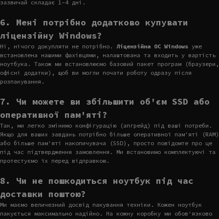
зазвичай складає 1-4 дні.
6. Мені потрібно додатково купувати
ліцензійну Windows?
Ні, нічого докупляти не потрібно.
Ліцензійна ОС Windows
уже
встановлена нашими фахівцями, налаштована та входить у вартість
ноутбука. Також ми встановлюємо базовий пакет програм (браузери,
офісні додатки), щоб ви могли почати роботу одразу після
розпакування.
7. Чи можете ви збільшити об'єм SSD або
оперативної пам'яті?
Так, ми легко змінимо конфігурацію (апгрейд) під ваші потреби.
Якщо для ваших завдань потрібно більше оперативної пам'яті (RAM)
або більше пам'яті накопичувача (SSD), просто повідомте про це
під час підтвердження замовлення. Ми встановимо комплектуючі та
протестуємо їх перед відправкою.
8. Чи не пошкодиться ноутбук під час
доставки поштою?
Ми маємо величезний досвід пакування техніки. Кожен ноутбук
пакується максимально надійно. На кожну коробку ми обов'язково