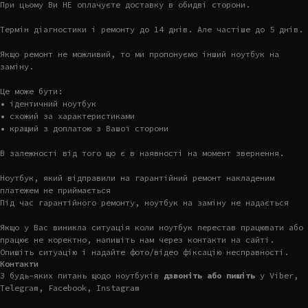
При цьому Ви НЕ оплачуєте доставку в обидві сторони.
Термін діагностики і ремонту до 14 днів. Але частіше до 5 днів.
Якщо ремонт не можливий, то ми пропонуємо інший ноутбук на
заміну.
Це може бути:
• ідентичний ноутбук
• схожий за характеристиками
• кращий з доплатою з Вашої сторони
В залежності від того що є в наявності на момент звернення.
Ноутбук, який відправили на гарантійний ремонт накладеним
платежем не приймається
Під час гарантійного ремонту, ноутбук на заміну не надається
Якщо у Вас виникла ситуація коли ноутбук перестав працювати або
працює не коректно, напишіть нам через контакти на сайті.
Опишіть ситуацію і надайте фото/відео фіксацію несправності.
Контакти
З будь-яких питань щодо ноутбуків
дзвоніть або пишіть
у Viber,
Telegram, Facebook, Instagram