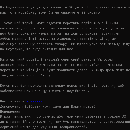
На будь-який ноутбук діє гарантія 30 днів. Ця гарантія входить у
вартість ноутбука, тому Ви не оплачуєте її окремо
І хоча цей термін може здатися коротким порівняно з іншими
магазинами, це дозволяє нам пропонувати більш вигідні ціни на
ноутбуки, оскільки немає витрат на довгострокові гарантійні
зобов'язання. Інші магазини включають гарантію в ціну, що
збільшує загальну вартість товару. Ми пропонуємо оптимальну ціну
на ноутбуки, що буде вигідно для Вас.
Багаторічний досвід і власний сервісний центр в Ужгороді
дозволяє нам не перейматися за те, що Ваш ноутбук зламається
через кілька місяців а буде працювати довго. А якщо щось піде не
так, ми завжди на зв'язку
Кожен ноутбук проходить ретельну перевірку і діагностику, щоб
забезпечити Вам найвищу якість і надійність.
Пишіть нам в
контакти
.
Допоможемо підібрати ноут саме для Ваших потреб
Повернення
В разі виявлення програмних або технічних дефектів впродовж 30
днів гарантійного терміну, ноутбук направляється в авторизований
сервісний центр для усунення несправностей.