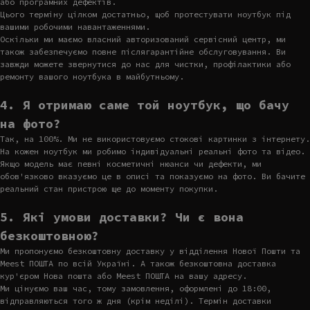
або програмних дефектів.
Цього терміну цілком достатньо, щоб протестувати ноутбук під
вашими робочими навантаженнями.
Оскільки ми маємо власний авторизований сервісний центр, ми
також забезпечуємо повне післягарантійне обслуговування. Ви
завжди можете звернутися до нас для чистки, профілактики або
ремонту вашого ноутбука в майбутньому.
4. Я отримаю саме той ноутбук, що бачу
на фото?
Так, на 100%. Ми не використовуємо стокові картинки з інтернету.
На кожен ноутбук ми робимо індивідуальні реальні фото та відео.
Якщо модель має певні косметичні нюанси чи дефекти, ми
обов'язково вказуємо це в описі та показуємо на фото. Ви бачите
реальний стан пристрою ще до моменту покупки.
5. Які умови доставки? Чи є вона
безкоштовною?
Ми пропонуємо безкоштовну доставку у відділення Нової Пошти та
Meest ПОШТА по всій Україні. А також безкоштовна доставка
кур'єром Нова пошта або Meest ПОШТА на вашу адресу.
Ми цінуємо ваш час, тому замовлення, оформлені до 18:00,
відправляються того ж дня (крім неділі). Термін доставки