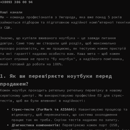
+38093 386 00 94
Наші канали
Ми — команда професіоналів з Ужгорода, яка вже понад 5 років
займається підбором та підготовкою надійної комп’ютерної техніки
з США.
Знаємо, що купівля вживаного ноутбука — це завжди питання
довіри. Саме тому ми створили цей розділ, щоб максимально
прозоро розповісти, як ми працюємо, як тестуємо кожен пристрій
та які гарантії надаємо особисто вам. Наша мета — щоб кожен
клієнт отримав не просто "бу ноутбук", а надійного помічника,
який готовий до роботи на 100%.
1. Як ви перевіряєте ноутбуки перед
продажем?
Кожен ноутбук проходить ретельну ретельну перевірку в нашому
сервісному центрі. Ми використовуємо професійне ПЗ для стрес-
тестів, щоб ви були впевнені в надійності:
Стрес-тести (FurMark та AIDA64):
Навантажуємо процесор та
відеокарту, щоб переконатися, що система охолодження
працює так як треба. Скріни тестів надаємо по запиту.
Діагностика компонентів:
Перевіряємо кожен порт (USB,