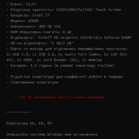
- Екран: 15,6"
- Роздільна здатність: 1920*1080(FullHD) Touch Screen
- Процесор: Intel I7
- Модель: 6500U
- Накопичувач: 480 GB SSD
- RAM Оперативна пам'ять: 8 GB
- Відеокарта: "Intel® HD Graphics 520/Nvidia Geforce 940M"
- Об'єм відеокарти: "2 GB/2 GB"
- Порти та виходи для підключень периферійних пристроїв:
2x USB 3.0, 1x USB 2.0, 1x Audio Port Combo, 1x LAN (RJ-
45), 1x HDMI, 1x Card Reader (SD), 1x WebCam
- Батарея: 3,5 години (в режимі перегляду YouTube)
- Підсвітка клавіатури для комфортної роботи в темряві
- Гравіювання клавіатури
SSD та оперативну пам'ять можна змінити
———————————
Клавіатура UA, EN, RU
Операційна система Windows вже встановлена