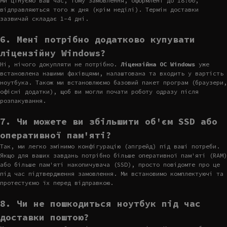
Ми цінуємо ваш час, тому замовлення, оформлені до 18:00,
відправляються того ж дня (крім неділі). Термін доставки
зазвичай складає 1-4 дні.
6. Мені потрібно додатково купувати
ліцензійну Windows?
Ні, нічого докупляти не потрібно.
Ліцензійна ОС Windows
уже
встановлена нашими фахівцями, налаштована та входить у вартість
ноутбука. Також ми встановлюємо базовий пакет програм (браузери,
офісні додатки), щоб ви могли почати роботу одразу після
розпакування.
7. Чи можете ви збільшити об'єм SSD або
оперативної пам'яті?
Так, ми легко змінимо конфігурацію (апгрейд) під ваші потреби.
Якщо для ваших завдань потрібно більше оперативної пам'яті (RAM)
або більше пам'яті накопичувача (SSD), просто повідомте про це
під час підтвердження замовлення. Ми встановимо комплектуючі та
протестуємо їх перед відправкою.
8. Чи не пошкодиться ноутбук під час
доставки поштою?