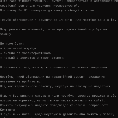
днів гарантійного терміну, ноутбук направляється в авторизований
сервісний центр для усунення несправностей.
При цьому Ви НЕ оплачуєте доставку в обидві сторони.
Термін діагностики і ремонту до 14 днів. Але частіше до 5 днів.
Якщо ремонт не можливий, то ми пропонуємо інший ноутбук на
заміну.
Це може бути:
• ідентичний ноутбук
• схожий за характеристиками
• кращий з доплатою з Вашої сторони
В залежності від того що є в наявності на момент звернення.
Ноутбук, який відправили на гарантійний ремонт накладеним
платежем не приймається
Під час гарантійного ремонту, ноутбук на заміну не надається
Якщо у Вас виникла ситуація коли ноутбук перестав працювати або
працює не коректно, напишіть нам через контакти на сайті.
Опишіть ситуацію і надайте фото/відео фіксацію несправності.
Контакти
З будь-яких питань щодо ноутбуків
дзвоніть або пишіть
у Viber,