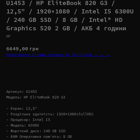
U1453 / HP EliteBook 820 G3 /
12,5" / 1920*1080 / Intel I5 6300U
/ 240 GB SSD / 8 GB / Intel® HD
Graphics 520 2 GB / АКБ 4 години
HP
6649,00
грн
Переглянути більше Ігрових Бу Ноутбуків → → →
Купити
Артикул: U1453
Модель: HP EliteBook 820 G3
- Екран: 12,5"
- Роздільна здатність: 1920*1080(FullHD)
- Процесор: Intel I5
- Модель: 6300U
- Жорсткий диск: 240 GB SSD
- RAM Оперативна пам'ять: 8 GB