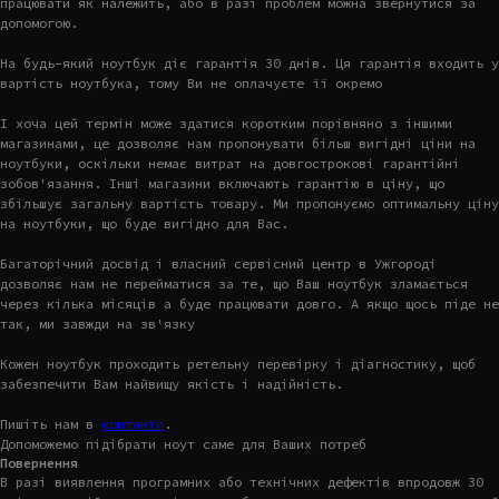
працювати як належить, або в разі проблем можна звернутися за
допомогою.
На будь-який ноутбук діє гарантія 30 днів. Ця гарантія входить у
вартість ноутбука, тому Ви не оплачуєте її окремо
І хоча цей термін може здатися коротким порівняно з іншими
магазинами, це дозволяє нам пропонувати більш вигідні ціни на
ноутбуки, оскільки немає витрат на довгострокові гарантійні
зобов'язання. Інші магазини включають гарантію в ціну, що
збільшує загальну вартість товару. Ми пропонуємо оптимальну ціну
на ноутбуки, що буде вигідно для Вас.
Багаторічний досвід і власний сервісний центр в Ужгороді
дозволяє нам не перейматися за те, що Ваш ноутбук зламається
через кілька місяців а буде працювати довго. А якщо щось піде не
так, ми завжди на зв'язку
Кожен ноутбук проходить ретельну перевірку і діагностику, щоб
забезпечити Вам найвищу якість і надійність.
Пишіть нам в
контакти
.
Допоможемо підібрати ноут саме для Ваших потреб
Повернення
В разі виявлення програмних або технічних дефектів впродовж 30