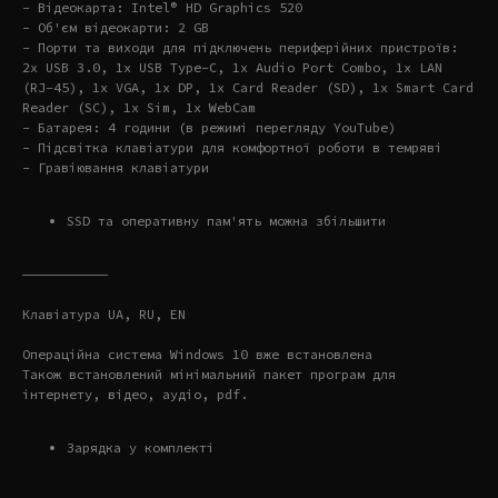
- Відеокарта: Intel® HD Graphics 520
- Об'єм відеокарти: 2 GB
- Порти та виходи для підключень периферійних пристроїв:
2x USB 3.0, 1x USB Type-C, 1x Audio Port Combo, 1x LAN
(RJ-45), 1x VGA, 1x DP, 1x Card Reader (SD), 1x Smart Card
Reader (SC), 1x Sim, 1x WebCam
- Батарея: 4 години (в режимі перегляду YouTube)
- Підсвітка клавіатури для комфортної роботи в темряві
- Гравіювання клавіатури
SSD та оперативну пам'ять можна збільшити
———————————
Клавіатура UA, RU, EN
Операційна система Windows 10 вже встановлена
Також встановлений мінімальний пакет програм для
інтернету, відео, аудіо, pdf.
Зарядка у комплекті