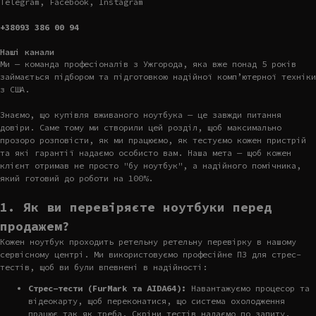
Telegram, Facebook, Instagram
+38093 386 00 94
Наші канали
Ми — команда професіоналів з Ужгорода, яка вже понад 5 років
займається підбором та підготовкою надійної комп’ютерної техніки
з США.
Знаємо, що купівля вживаного ноутбука — це завжди питання
довіри. Саме тому ми створили цей розділ, щоб максимально
прозоро розповісти, як ми працюємо, як тестуємо кожен пристрій
та які гарантії надаємо особисто вам. Наша мета — щоб кожен
клієнт отримав не просто "бу ноутбук", а надійного помічника,
який готовий до роботи на 100%.
1. Як ви перевіряєте ноутбуки перед
продажем?
Кожен ноутбук проходить ретельну ретельну перевірку в нашому
сервісному центрі. Ми використовуємо професійне ПЗ для стрес-
тестів, щоб ви були впевнені в надійності:
Стрес-тести (FurMark та AIDA64):
Навантажуємо процесор та
відеокарту, щоб переконатися, що система охолодження
працює так як треба. Скріни тестів надаємо по запиту.