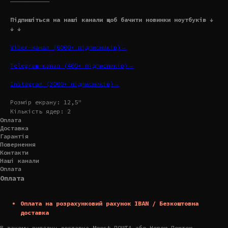
———————————
Підпишіться на наші канали щоб бачити новинки ноутбуків ↓
↓ ↓
Viber-канал (6000+ підписників)→
Telegram-канал (400+ підписників)→
Instagram (3000+ підписників)→
Розмір екрану: 12,5"
Кількість ядер: 2
Оплата
Доставка
Гарантія
Повернення
Контакти
Наші канали
Оплата
Оплата
Оплата на розрахунковий рахунок IBAN / Безкоштовна
доставка
В такому випадку доставка Meest ПОШТА або Новою Поштою