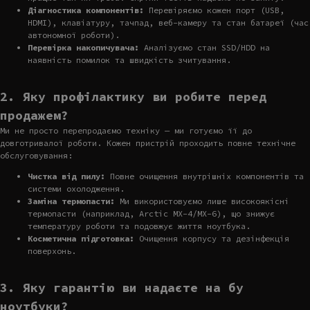
Діагностика компонентів:
Перевіряємо кожен порт (USB,
HDMI), клавіатуру, тачпад, веб-камеру та стан батареї (час
автономної роботи).
Перевірка накопичувача:
Аналізуємо стан SSD/HDD на
наявність помилок та швидкість зчитування.
2. Яку профілактику ви робите перед
продажем?
Ми не просто перепродаємо техніку — ми готуємо її до
довготривалої роботи. Кожен пристрій проходить повне технічне
обслуговування:
Чистка від пилу:
Повне очищення внутрішніх компонентів та
системи охолодження.
Заміна термопасти:
Ми використовуємо лише високоякісні
термопасти (наприклад, Arctic MX-4/MX-6), що знижує
температуру роботи та подовжує життя ноутбука.
Косметична підготовка:
Очищення корпусу та дезінфекція
поверхонь.
3. Яку гарантію ви надаєте на бу
ноутбуки?