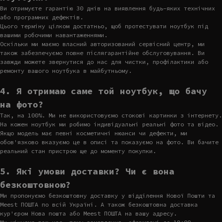
Ви отримуєте гарантію 30 днів на виявлення будь-яких технічних
або програмних дефектів.
Цього терміну цілком достатньо, щоб протестувати ноутбук під
вашими робочими навантаженнями.
Оскільки ми маємо власний авторизований сервісний центр, ми
також забезпечуємо повне післягарантійне обслуговування. Ви
завжди можете звернутися до нас для чистки, профілактики або
ремонту вашого ноутбука в майбутньому.
4. Я отримаю саме той ноутбук, що бачу
на фото?
Так, на 100%. Ми не використовуємо стокові картинки з інтернету.
На кожен ноутбук ми робимо індивідуальні реальні фото та відео.
Якщо модель має певні косметичні нюанси чи дефекти, ми
обов'язково вказуємо це в описі та показуємо на фото. Ви бачите
реальний стан пристрою ще до моменту покупки.
5. Які умови доставки? Чи є вона
безкоштовною?
Ми пропонуємо безкоштовну доставку у відділення Нової Пошти та
Meest ПОШТА по всій Україні. А також безкоштовна доставка
кур'єром Нова пошта або Meest ПОШТА на вашу адресу.