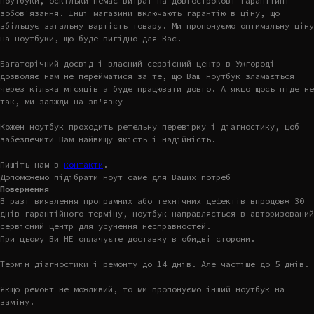
ноутбуки, оскільки немає витрат на довгострокові гарантійні
зобов'язання. Інші магазини включають гарантію в ціну, що
збільшує загальну вартість товару. Ми пропонуємо оптимальну ціну
на ноутбуки, що буде вигідно для Вас.
Багаторічний досвід і власний сервісний центр в Ужгороді
дозволяє нам не перейматися за те, що Ваш ноутбук зламається
через кілька місяців а буде працювати довго. А якщо щось піде не
так, ми завжди на зв'язку
Кожен ноутбук проходить ретельну перевірку і діагностику, щоб
забезпечити Вам найвищу якість і надійність.
Пишіть нам в
контакти
.
Допоможемо підібрати ноут саме для Ваших потреб
Повернення
В разі виявлення програмних або технічних дефектів впродовж 30
днів гарантійного терміну, ноутбук направляється в авторизований
сервісний центр для усунення несправностей.
При цьому Ви НЕ оплачуєте доставку в обидві сторони.
Термін діагностики і ремонту до 14 днів. Але частіше до 5 днів.
Якщо ремонт не можливий, то ми пропонуємо інший ноутбук на
заміну.