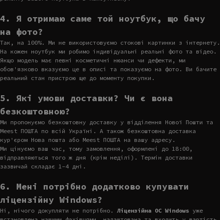
4. Я отримаю саме той ноутбук, що бачу
на фото?
Так, на 100%. Ми не використовуємо стокові картинки з інтернету.
На кожен ноутбук ми робимо індивідуальні реальні фото та відео.
Якщо модель має певні косметичні нюанси чи дефекти, ми
обов'язково вказуємо це в описі та показуємо на фото. Ви бачите
реальний стан пристрою ще до моменту покупки.
5. Які умови доставки? Чи є вона
безкоштовною?
Ми пропонуємо безкоштовну доставку у відділення Нової Пошти та
Meest ПОШТА по всій Україні. А також безкоштовна доставка
кур'єром Нова пошта або Meest ПОШТА на вашу адресу.
Ми цінуємо ваш час, тому замовлення, оформлені до 18:00,
відправляються того ж дня (крім неділі). Термін доставки
зазвичай складає 1-4 дні.
6. Мені потрібно додатково купувати
ліцензійну Windows?
Ні, нічого докупляти не потрібно.
Ліцензійна ОС Windows
уже
встановлена нашими фахівцями, налаштована та входить у вартість