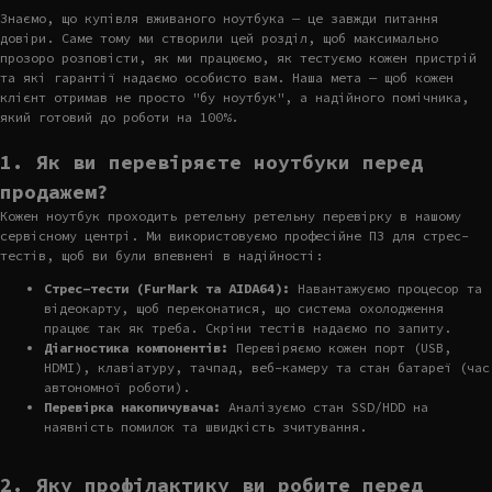
Знаємо, що купівля вживаного ноутбука — це завжди питання
довіри. Саме тому ми створили цей розділ, щоб максимально
прозоро розповісти, як ми працюємо, як тестуємо кожен пристрій
та які гарантії надаємо особисто вам. Наша мета — щоб кожен
клієнт отримав не просто "бу ноутбук", а надійного помічника,
який готовий до роботи на 100%.
1. Як ви перевіряєте ноутбуки перед
продажем?
Кожен ноутбук проходить ретельну ретельну перевірку в нашому
сервісному центрі. Ми використовуємо професійне ПЗ для стрес-
тестів, щоб ви були впевнені в надійності:
Стрес-тести (FurMark та AIDA64):
Навантажуємо процесор та
відеокарту, щоб переконатися, що система охолодження
працює так як треба. Скріни тестів надаємо по запиту.
Діагностика компонентів:
Перевіряємо кожен порт (USB,
HDMI), клавіатуру, тачпад, веб-камеру та стан батареї (час
автономної роботи).
Перевірка накопичувача:
Аналізуємо стан SSD/HDD на
наявність помилок та швидкість зчитування.
2. Яку профілактику ви робите перед