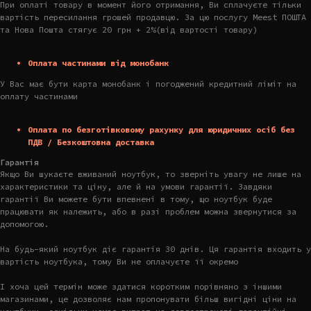
При оплаті товару в момент його отримання, Ви сплачуєте тільки
вартість пересилання грошей продавцю. За цю послугу Meest ПОШТА
та Нова Пошта стягує 20 грн + 2%(від вартості товару)
Оплата частинами від монобанк
У Вас має бути карта монобанк і погоджений кредитний ліміт на
оплату частинами
Оплата по безготівковому рахунку для юридичних осіб без
ПДВ / Безкоштовна доставка
Гарантія
Якщо Ви шукаєте вживаний ноутбук, то зверніть увагу не лише на
характеристики та ціну, але й на умови гарантії. Завдяки
гарантії Ви можете бути впевнені в тому, що ноутбук буде
працювати як належить, або в разі проблем можна звернутися за
допомогою.
На будь-який ноутбук діє гарантія 30 днів. Ця гарантія входить у
вартість ноутбука, тому Ви не оплачуєте її окремо
І хоча цей термін може здатися коротким порівняно з іншими
магазинами, це дозволяє нам пропонувати більш вигідні ціни на