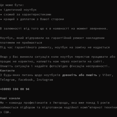
Це може бути:
• ідентичний ноутбук
• схожий за характеристиками
• кращий з доплатою з Вашої сторони
В залежності від того що є в наявності на момент звернення.
Ноутбук, який відправили на гарантійний ремонт накладеним
платежем не приймається
Під час гарантійного ремонту, ноутбук на заміну не надається
Якщо у Вас виникла ситуація коли ноутбук перестав працювати або
працює не коректно, напишіть нам через контакти на сайті.
Опишіть ситуацію і надайте фото/відео фіксацію несправності.
Контакти
З будь-яких питань щодо ноутбуків
дзвоніть або пишіть
у Viber,
Telegram, Facebook, Instagram
+38093 386 00 94
Наші канали
Ми — команда професіоналів з Ужгорода, яка вже понад 5 років
займається підбором та підготовкою надійної комп’ютерної техніки
з США.