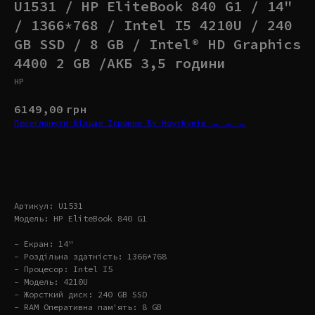
U1531 / HP EliteBook 840 G1 / 14"
/ 1366*768 / Intel I5 4210U / 240
GB SSD / 8 GB / Intel® HD Graphics
4400 2 GB /АКБ 3,5 години
HP
6149,00
грн
Переглянути більше Ігрових Бу Ноутбуків → → →
Купити
Артикул: U1531
Модель: HP EliteBook 840 G1
- Екран: 14"
- Роздільна здатність: 1366*768
- Процесор: Intel I5
- Модель: 4210U
- Жорсткий диск: 240 GB SSD
- RAM Оперативна пам'ять: 8 GB