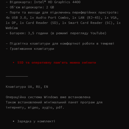
- Відеокарта: Intel® HD Graphics 4400
- Об'єм відеокарти: 2 GB
- Порти та виходи для підключень периферійних пристроїв:
4x USB 3.0, 1x Audio Port Combo, 1x LAN (RJ-45), 1x VGA,
1x DP, 1x Card Reader (SD), 1x Smart Card Reader (SC), 1x
WebCam
- Батарея: 3,5 години (в режимі перегляду YouTube)
- Підсвітка клавіатури для комфортної роботи в темряві
- Гравіювання клавіатури
SSD та оперативну пам'ять можна змінити
———————————
Клавіатура UA, RU, EN
Операційна система Windows вже встановлена
Також встановлений мінімальний пакет програм для
інтернету, відео, аудіо, pdf.
Зарядка у комплекті