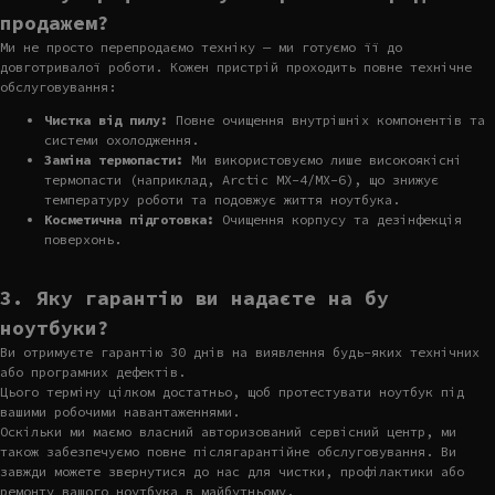
продажем?
Ми не просто перепродаємо техніку — ми готуємо її до
довготривалої роботи. Кожен пристрій проходить повне технічне
обслуговування:
Чистка від пилу:
Повне очищення внутрішніх компонентів та
системи охолодження.
Заміна термопасти:
Ми використовуємо лише високоякісні
термопасти (наприклад, Arctic MX-4/MX-6), що знижує
температуру роботи та подовжує життя ноутбука.
Косметична підготовка:
Очищення корпусу та дезінфекція
поверхонь.
3. Яку гарантію ви надаєте на бу
ноутбуки?
Ви отримуєте гарантію 30 днів на виявлення будь-яких технічних
або програмних дефектів.
Цього терміну цілком достатньо, щоб протестувати ноутбук під
вашими робочими навантаженнями.
Оскільки ми маємо власний авторизований сервісний центр, ми
також забезпечуємо повне післягарантійне обслуговування. Ви
завжди можете звернутися до нас для чистки, профілактики або
ремонту вашого ноутбука в майбутньому.