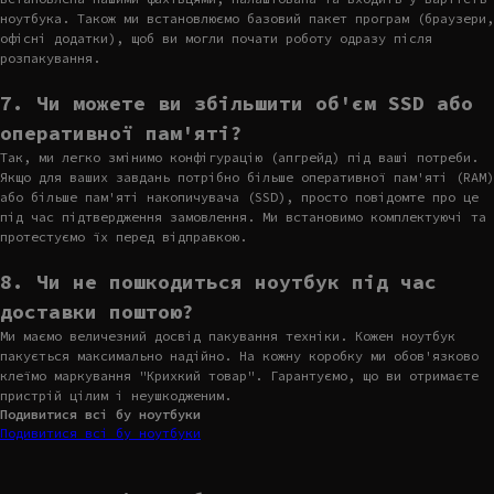
ноутбука. Також ми встановлюємо базовий пакет програм (браузери,
офісні додатки), щоб ви могли почати роботу одразу після
розпакування.
7. Чи можете ви збільшити об'єм SSD або
оперативної пам'яті?
Так, ми легко змінимо конфігурацію (апгрейд) під ваші потреби.
Якщо для ваших завдань потрібно більше оперативної пам'яті (RAM)
або більше пам'яті накопичувача (SSD), просто повідомте про це
під час підтвердження замовлення. Ми встановимо комплектуючі та
протестуємо їх перед відправкою.
8. Чи не пошкодиться ноутбук під час
доставки поштою?
Ми маємо величезний досвід пакування техніки. Кожен ноутбук
пакується максимально надійно. На кожну коробку ми обов'язково
клеїмо маркування "Крихкий товар". Гарантуємо, що ви отримаєте
пристрій цілим і неушкодженим.
Подивитися всі бу ноутбуки
Подивитися всі бу ноутбуки