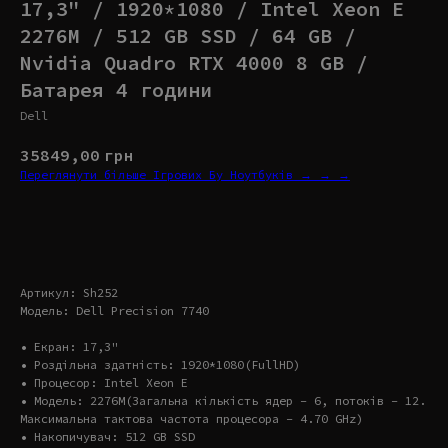
17,3" / 1920*1080 / Intel Xeon E
2276M / 512 GB SSD / 64 GB /
Nvidia Quadro RTX 4000 8 GB /
Батарея 4 години
Dell
35849,00
грн
Переглянути більше Ігрових Бу Ноутбуків → → →
Купити
Артикул: Sh252
Модель: Dell Precision 7740
• Екран: 17,3"
• Роздільна здатність: 1920*1080(FullHD)
• Процесор: Intel Xeon E
• Модель: 2276M(Загальна кількість ядер – 6, потоків – 12.
Максимальна тактова частота процесора – 4.70 GHz)
• Накопичувач: 512 GB SSD