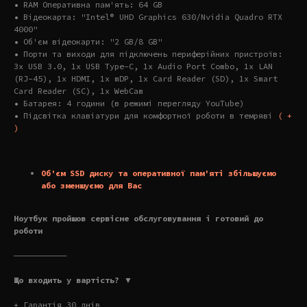
• RAM Оперативна пам'ять: 64 GB
• Відеокарта: "Intel® UHD Graphics 630/Nvidia Quadro RTX
4000"
• Об'єм відеокарти: "2 GB/8 GB"
• Порти та виходи для підключень периферійних пристроїв:
3x USB 3.0, 1x USB Type-C, 1x Audio Port Combo, 1x LAN
(RJ-45), 1x HDMI, 1x mDP, 1x Card Reader (SD), 1x Smart
Card Reader (SC), 1x WebCam
• Батарея: 4 години (в режимі перегляду YouTube)
• Підсвітка клавіатури для комфортної роботи в темряві
( +
)
Об'єм SSD диску та оперативної пам'яті збільшуємо
або зменшуємо для Вас
Ноутбук пройшов сервісне обслуговування і готовий до
роботи
———————————
Що входить у вартість? ▼
+ Гарантія 30 днів