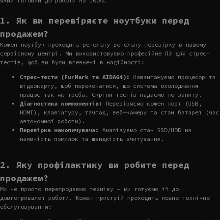
який готовий до роботи на 100%.
1. Як ви перевіряєте ноутбуки перед
продажем?
Кожен ноутбук проходить ретельну ретельну перевірку в нашому
сервісному центрі. Ми використовуємо професійне ПЗ для стрес-
тестів, щоб ви були впевнені в надійності:
Стрес-тести (FurMark та AIDA64):
Навантажуємо процесор та
відеокарту, щоб переконатися, що система охолодження
працює так як треба. Скріни тестів надаємо по запиту.
Діагностика компонентів:
Перевіряємо кожен порт (USB,
HDMI), клавіатуру, тачпад, веб-камеру та стан батареї (час
автономної роботи).
Перевірка накопичувача:
Аналізуємо стан SSD/HDD на
наявність помилок та швидкість зчитування.
2. Яку профілактику ви робите перед
продажем?
Ми не просто перепродаємо техніку — ми готуємо її до
довготривалої роботи. Кожен пристрій проходить повне технічне
обслуговування: