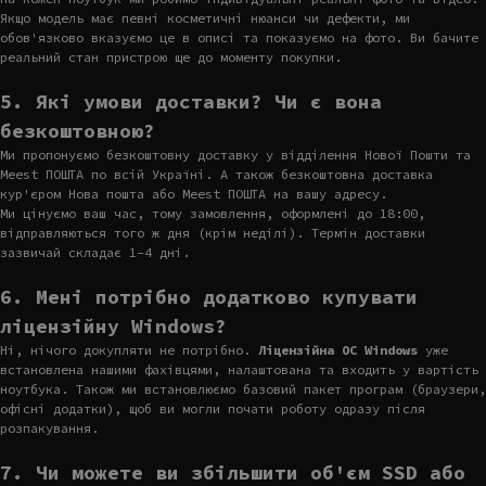
Якщо модель має певні косметичні нюанси чи дефекти, ми
обов'язково вказуємо це в описі та показуємо на фото. Ви бачите
реальний стан пристрою ще до моменту покупки.
5. Які умови доставки? Чи є вона
безкоштовною?
Ми пропонуємо безкоштовну доставку у відділення Нової Пошти та
Meest ПОШТА по всій Україні. А також безкоштовна доставка
кур'єром Нова пошта або Meest ПОШТА на вашу адресу.
Ми цінуємо ваш час, тому замовлення, оформлені до 18:00,
відправляються того ж дня (крім неділі). Термін доставки
зазвичай складає 1-4 дні.
6. Мені потрібно додатково купувати
ліцензійну Windows?
Ні, нічого докупляти не потрібно.
Ліцензійна ОС Windows
уже
встановлена нашими фахівцями, налаштована та входить у вартість
ноутбука. Також ми встановлюємо базовий пакет програм (браузери,
офісні додатки), щоб ви могли почати роботу одразу після
розпакування.
7. Чи можете ви збільшити об'єм SSD або