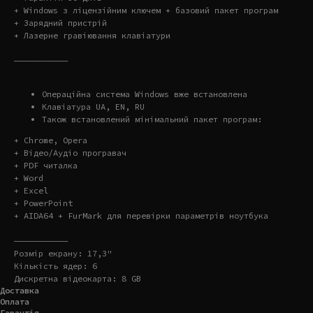
+ Windows з ліцензійним ключем + базовий пакет програм
+ Зарядний пристрій
+ Лазерне гравіювання клавіатури
———————————
Операційна система Windows вже встановлена
Клавіатура UA, EN, RU
Також встановлений мінімальний пакет програм:
+ Chrome, Opera
+ Відео/Аудіо програвач
+ PDF читалка
+ Word
+ Excel
+ PowerPoint
+ AIDA64 + FurMark для перевірки параметрів ноутбука
———————————
Розмір екрану: 17,3"
Кількість ядер: 6
Дискретна відеокарта: 8 GB
Доставка
Оплата
Гарантія