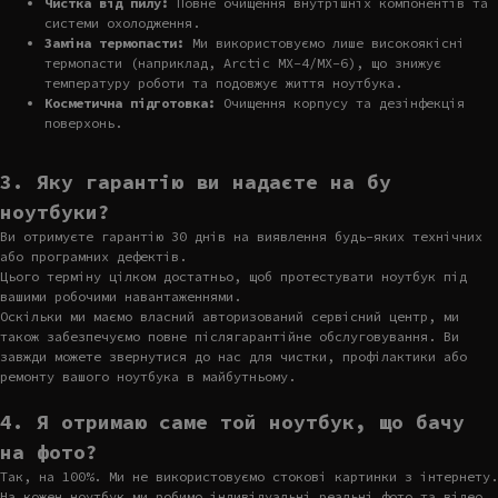
Чистка від пилу:
Повне очищення внутрішніх компонентів та
системи охолодження.
Заміна термопасти:
Ми використовуємо лише високоякісні
термопасти (наприклад, Arctic MX-4/MX-6), що знижує
температуру роботи та подовжує життя ноутбука.
Косметична підготовка:
Очищення корпусу та дезінфекція
поверхонь.
3. Яку гарантію ви надаєте на бу
ноутбуки?
Ви отримуєте гарантію 30 днів на виявлення будь-яких технічних
або програмних дефектів.
Цього терміну цілком достатньо, щоб протестувати ноутбук під
вашими робочими навантаженнями.
Оскільки ми маємо власний авторизований сервісний центр, ми
також забезпечуємо повне післягарантійне обслуговування. Ви
завжди можете звернутися до нас для чистки, профілактики або
ремонту вашого ноутбука в майбутньому.
4. Я отримаю саме той ноутбук, що бачу
на фото?
Так, на 100%. Ми не використовуємо стокові картинки з інтернету.
На кожен ноутбук ми робимо індивідуальні реальні фото та відео.