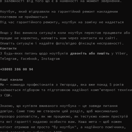
В залежності від того що є в наявності на момент звернення.
Ноутбук, який відправили на гарантійний ремонт накладеним
платежем не приймається
Під час гарантійного ремонту, ноутбук на заміну не надається
Якщо у Вас виникла ситуація коли ноутбук перестав працювати або
працює не коректно, напишіть нам через контакти на сайті.
Опишіть ситуацію і надайте фото/відео фіксацію несправності.
Контакти
З будь-яких питань щодо ноутбуків
дзвоніть або пишіть
у Viber,
Telegram, Facebook, Instagram
+38093 386 00 94
Наші канали
Ми — команда професіоналів з Ужгорода, яка вже понад 5 років
займається підбором та підготовкою надійної комп’ютерної техніки
з США.
Знаємо, що купівля вживаного ноутбука — це завжди питання
довіри. Саме тому ми створили цей розділ, щоб максимально
прозоро розповісти, як ми працюємо, як тестуємо кожен пристрій
та які гарантії надаємо особисто вам. Наша мета — щоб кожен
клієнт отримав не просто "бу ноутбук", а надійного помічника,