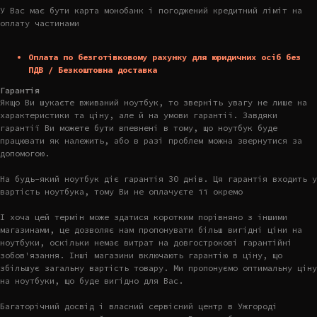
У Вас має бути карта монобанк і погоджений кредитний ліміт на
оплату частинами
Оплата по безготівковому рахунку для юридичних осіб без
ПДВ / Безкоштовна доставка
Гарантія
Якщо Ви шукаєте вживаний ноутбук, то зверніть увагу не лише на
характеристики та ціну, але й на умови гарантії. Завдяки
гарантії Ви можете бути впевнені в тому, що ноутбук буде
працювати як належить, або в разі проблем можна звернутися за
допомогою.
На будь-який ноутбук діє гарантія 30 днів. Ця гарантія входить у
вартість ноутбука, тому Ви не оплачуєте її окремо
І хоча цей термін може здатися коротким порівняно з іншими
магазинами, це дозволяє нам пропонувати більш вигідні ціни на
ноутбуки, оскільки немає витрат на довгострокові гарантійні
зобов'язання. Інші магазини включають гарантію в ціну, що
збільшує загальну вартість товару. Ми пропонуємо оптимальну ціну
на ноутбуки, що буде вигідно для Вас.
Багаторічний досвід і власний сервісний центр в Ужгороді