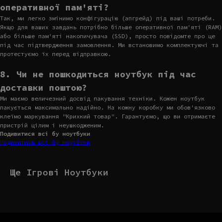
оперативної пам'яті?
Так, ми легко змінимо конфігурацію (апгрейд) під ваші потреби.
Якщо для ваших завдань потрібно більше оперативної пам'яті (RAM)
або більше пам'яті накопичувача (SSD), просто повідомте про це
під час підтвердження замовлення. Ми встановимо комплектуючі та
протестуємо їх перед відправкою.
8. Чи не пошкодиться ноутбук під час
доставки поштою?
Ми маємо величезний досвід пакування техніки. Кожен ноутбук
пакується максимально надійно. На кожну коробку ми обов'язково
клеїмо маркування "Крихкий товар". Гарантуємо, що ви отримаєте
пристрій цілим і неушкодженим.
Подивитися всі бу ноутбуки
Подивитися всі бу ноутбуки
Ще Ігрові Ноутбуки