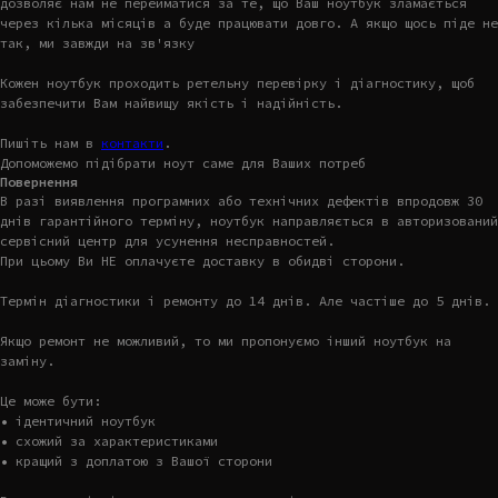
дозволяє нам не перейматися за те, що Ваш ноутбук зламається
через кілька місяців а буде працювати довго. А якщо щось піде не
так, ми завжди на зв'язку
Кожен ноутбук проходить ретельну перевірку і діагностику, щоб
забезпечити Вам найвищу якість і надійність.
Пишіть нам в
контакти
.
Допоможемо підібрати ноут саме для Ваших потреб
Повернення
В разі виявлення програмних або технічних дефектів впродовж 30
днів гарантійного терміну, ноутбук направляється в авторизований
сервісний центр для усунення несправностей.
При цьому Ви НЕ оплачуєте доставку в обидві сторони.
Термін діагностики і ремонту до 14 днів. Але частіше до 5 днів.
Якщо ремонт не можливий, то ми пропонуємо інший ноутбук на
заміну.
Це може бути:
• ідентичний ноутбук
• схожий за характеристиками
• кращий з доплатою з Вашої сторони