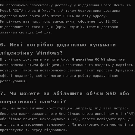
Ми пропонуємо безкоштовну доставку у відділення Нової Пошти та
Meest ПОШТА по всій Україні. А також безкоштовна доставка
кур'єром Нова пошта або Meest ПОШТА на вашу адресу.
Ми цінуємо ваш час, тому замовлення, оформлені до 18:00,
відправляються того ж дня (крім неділі). Термін доставки
зазвичай складає 1-4 дні.
6. Мені потрібно додатково купувати
ліцензійну Windows?
Ні, нічого докупляти не потрібно.
Ліцензійна ОС Windows
уже
встановлена нашими фахівцями, налаштована та входить у вартість
ноутбука. Також ми встановлюємо базовий пакет програм (браузери,
офісні додатки), щоб ви могли почати роботу одразу після
розпакування.
7. Чи можете ви збільшити об'єм SSD або
оперативної пам'яті?
Так, ми легко змінимо конфігурацію (апгрейд) під ваші потреби.
Якщо для ваших завдань потрібно більше оперативної пам'яті (RAM)
або більше пам'яті накопичувача (SSD), просто повідомте про це
під час підтвердження замовлення. Ми встановимо комплектуючі та
протестуємо їх перед відправкою.