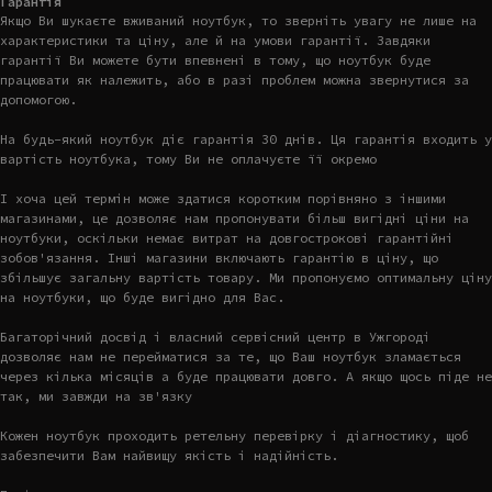
Гарантія
Якщо Ви шукаєте вживаний ноутбук, то зверніть увагу не лише на
характеристики та ціну, але й на умови гарантії. Завдяки
гарантії Ви можете бути впевнені в тому, що ноутбук буде
працювати як належить, або в разі проблем можна звернутися за
допомогою.
На будь-який ноутбук діє гарантія 30 днів. Ця гарантія входить у
вартість ноутбука, тому Ви не оплачуєте її окремо
І хоча цей термін може здатися коротким порівняно з іншими
магазинами, це дозволяє нам пропонувати більш вигідні ціни на
ноутбуки, оскільки немає витрат на довгострокові гарантійні
зобов'язання. Інші магазини включають гарантію в ціну, що
збільшує загальну вартість товару. Ми пропонуємо оптимальну ціну
на ноутбуки, що буде вигідно для Вас.
Багаторічний досвід і власний сервісний центр в Ужгороді
дозволяє нам не перейматися за те, що Ваш ноутбук зламається
через кілька місяців а буде працювати довго. А якщо щось піде не
так, ми завжди на зв'язку
Кожен ноутбук проходить ретельну перевірку і діагностику, щоб
забезпечити Вам найвищу якість і надійність.