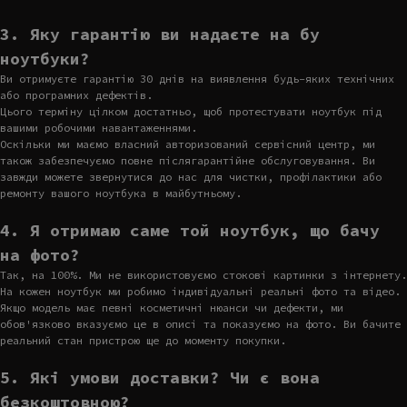
3. Яку гарантію ви надаєте на бу
ноутбуки?
Ви отримуєте гарантію 30 днів на виявлення будь-яких технічних
або програмних дефектів.
Цього терміну цілком достатньо, щоб протестувати ноутбук під
вашими робочими навантаженнями.
Оскільки ми маємо власний авторизований сервісний центр, ми
також забезпечуємо повне післягарантійне обслуговування. Ви
завжди можете звернутися до нас для чистки, профілактики або
ремонту вашого ноутбука в майбутньому.
4. Я отримаю саме той ноутбук, що бачу
на фото?
Так, на 100%. Ми не використовуємо стокові картинки з інтернету.
На кожен ноутбук ми робимо індивідуальні реальні фото та відео.
Якщо модель має певні косметичні нюанси чи дефекти, ми
обов'язково вказуємо це в описі та показуємо на фото. Ви бачите
реальний стан пристрою ще до моменту покупки.
5. Які умови доставки? Чи є вона
безкоштовною?