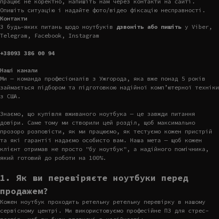
працює не коректно, напишіть нам через контакти на сайті.
Опишіть ситуацію і надайте фото/відео фіксацію несправності.
Контакти
З будь-яких питань щодо ноутбуків
дзвоніть або пишіть
у Viber,
Telegram, Facebook, Instagram
+38093 386 00 94
Наші канали
Ми — команда професіоналів з Ужгорода, яка вже понад 5 років
займається підбором та підготовкою надійної комп’ютерної техніки
з США.
Знаємо, що купівля вживаного ноутбука — це завжди питання
довіри. Саме тому ми створили цей розділ, щоб максимально
прозоро розповісти, як ми працюємо, як тестуємо кожен пристрій
та які гарантії надаємо особисто вам. Наша мета — щоб кожен
клієнт отримав не просто "бу ноутбук", а надійного помічника,
який готовий до роботи на 100%.
1. Як ви перевіряєте ноутбуки перед
продажем?
Кожен ноутбук проходить ретельну ретельну перевірку в нашому
сервісному центрі. Ми використовуємо професійне ПЗ для стрес-