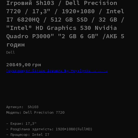
Ігровий Sh103 / Dell Precision
7720 / 17,3" / 1920*1080 / Intel
I7 6820HQ / 512 GB SSD / 32 GB /
"Intel® HD Graphics 530 Nvidia
Quadro P3000" "2 GB 6 GB" /АКБ 5
годин
Dell
20849,00
грн
Переглянути більше Ігрових Бу Ноутбуків → → →
Купити
Артикул: Sh103
Модель: Dell Precision 7720
- Екран: 17,3"
- Роздільна здатність: 1920*1080(FullHD)
- Процесор: Intel I7