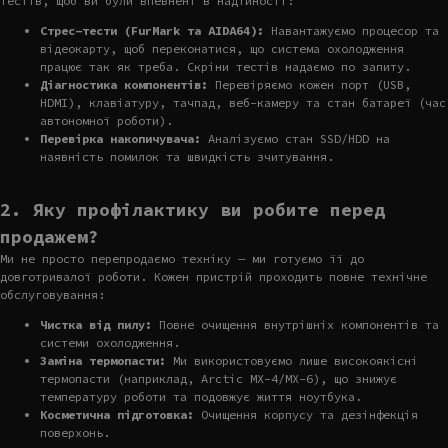
тестів, щоб ви були впевнені в надійності:
Стрес-тести (FurMark та AIDA64):
Навантажуємо процесор та
відеокарту, щоб переконатися, що система охолодження
працює так як треба. Скріни тестів надаємо по запиту.
Діагностика компонентів:
Перевіряємо кожен порт (USB,
HDMI), клавіатуру, тачпад, веб-камеру та стан батареї (час
автономної роботи).
Перевірка накопичувача:
Аналізуємо стан SSD/HDD на
наявність помилок та швидкість зчитування.
2. Яку профілактику ви робите перед
продажем?
Ми не просто перепродаємо техніку — ми готуємо її до
довготривалої роботи. Кожен пристрій проходить повне технічне
обслуговування:
Чистка від пилу:
Повне очищення внутрішніх компонентів та
системи охолодження.
Заміна термопасти:
Ми використовуємо лише високоякісні
термопасти (наприклад, Arctic MX-4/MX-6), що знижує
температуру роботи та подовжує життя ноутбука.
Косметична підготовка:
Очищення корпусу та дезінфекція
поверхонь.