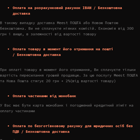
Оплата на розрахунковий рахунок IBAN / Безкоштовна
доставка
В такому випадку доставка Meest ПОШТА або Новою Поштою
безкоштовна. Ви не сплачуєте ніяких комісій. Економія від 300
грн і вище, в залежності від вартості товару
Оплата товару в момент його отримання на пошті
/ Безкоштовна доставка
При оплаті товару в момент його отримання, Ви сплачуєте тільки
вартість пересилання грошей продавцю. За цю послугу Meest ПОШТА
та Нова Пошта стягує 20 грн + 2%(від вартості товару)
Оплата частинами від монобанк
У Вас має бути карта монобанк і погоджений кредитний ліміт на
оплату частинами
Оплата по безготівковому рахунку для юридичних осіб без
ПДВ / Безкоштовна доставка