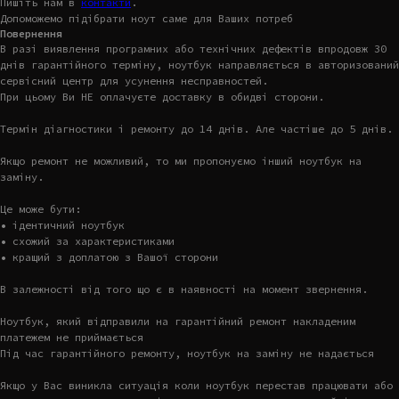
Пишіть нам в
контакти
.
Допоможемо підібрати ноут саме для Ваших потреб
Повернення
В разі виявлення програмних або технічних дефектів впродовж 30
днів гарантійного терміну, ноутбук направляється в авторизований
сервісний центр для усунення несправностей.
При цьому Ви НЕ оплачуєте доставку в обидві сторони.
Термін діагностики і ремонту до 14 днів. Але частіше до 5 днів.
Якщо ремонт не можливий, то ми пропонуємо інший ноутбук на
заміну.
Це може бути:
• ідентичний ноутбук
• схожий за характеристиками
• кращий з доплатою з Вашої сторони
В залежності від того що є в наявності на момент звернення.
Ноутбук, який відправили на гарантійний ремонт накладеним
платежем не приймається
Під час гарантійного ремонту, ноутбук на заміну не надається
Якщо у Вас виникла ситуація коли ноутбук перестав працювати або