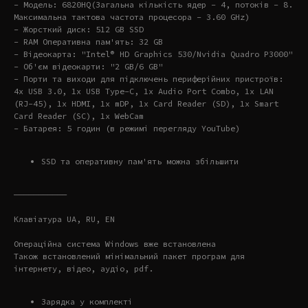
- Модель: 6820HQ(Загальна кількість ядер – 4, потоків – 8.
Максимальна тактова частота процесора – 3.60 GHz)
- Жорсткий диск: 512 GB SSD
- RAM Оперативна пам'ять: 32 GB
- Відеокарта: "Intel® HD Graphics 530/Nvidia Quadro P3000"
- Об'єм відеокарти: "2 GB/6 GB"
- Порти та виходи для підключень периферійних пристроїв:
4x USB 3.0, 1x USB Type-C, 1x Audio Port Combo, 1x LAN
(RJ-45), 1x HDMI, 1x mDP, 1x Card Reader (SD), 1x Smart
Card Reader (SC), 1x WebCam
- Батарея: 5 годин (в режимі перегляду YouTube)
SSD та оперативну пам'ять можна збільшити
———————————
Клавіатура UA, RU, EN
Операційна система Windows вже встановлена
Також встановлений мінімальний пакет програм для
інтернету, відео, аудіо, pdf.
Зарядка у комплекті