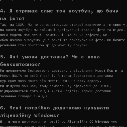
4. Я отримаю саме той ноутбук, що бачу
на фото?
Так, на 100%. Ми не використовуємо стокові картинки з інтернету.
На кожен ноутбук ми робимо індивідуальні реальні фото та відео.
Якщо модель має певні косметичні нюанси чи дефекти, ми
обов'язково вказуємо це в описі та показуємо на фото. Ви бачите
реальний стан пристрою ще до моменту покупки.
5. Які умови доставки? Чи є вона
безкоштовною?
Ми пропонуємо безкоштовну доставку у відділення Нової Пошти та
Meest ПОШТА по всій Україні. А також безкоштовна доставка
кур'єром Нова пошта або Meest ПОШТА на вашу адресу.
Ми цінуємо ваш час, тому замовлення, оформлені до 18:00,
відправляються того ж дня (крім неділі). Термін доставки
зазвичай складає 1-4 дні.
6. Мені потрібно додатково купувати
ліцензійну Windows?
Ні, нічого докупляти не потрібно.
Ліцензійна ОС Windows
уже
встановлена нашими фахівцями, налаштована та входить у вартість