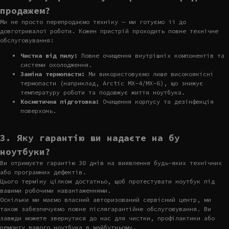
продажем?
Ми не просто перепродаємо техніку — ми готуємо її до
довготривалої роботи. Кожен пристрій проходить повне технічне
обслуговування:
Чистка від пилу:
Повне очищення внутрішніх компонентів та
системи охолодження.
Заміна термопасти:
Ми використовуємо лише високоякісні
термопасти (наприклад, Arctic MX-4/MX-6), що знижує
температуру роботи та подовжує життя ноутбука.
Косметична підготовка:
Очищення корпусу та дезінфекція
поверхонь.
3. Яку гарантію ви надаєте на бу
ноутбуки?
Ви отримуєте гарантію 30 днів на виявлення будь-яких технічних
або програмних дефектів.
Цього терміну цілком достатньо, щоб протестувати ноутбук під
вашими робочими навантаженнями.
Оскільки ми маємо власний авторизований сервісний центр, ми
також забезпечуємо повне післягарантійне обслуговування. Ви
завжди можете звернутися до нас для чистки, профілактики або
ремонту вашого ноутбука в майбутньому.