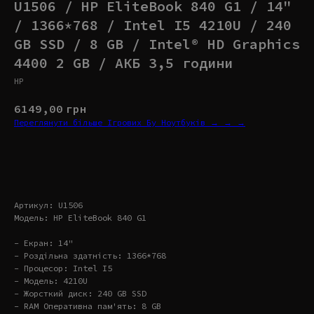
U1506 / HP EliteBook 840 G1 / 14"
/ 1366*768 / Intel I5 4210U / 240
GB SSD / 8 GB / Intel® HD Graphics
4400 2 GB / АКБ 3,5 години
HP
6149,00
грн
Переглянути більше Ігрових Бу Ноутбуків → → →
Купити
Артикул: U1506
Модель: HP EliteBook 840 G1
- Екран: 14"
- Роздільна здатність: 1366*768
- Процесор: Intel I5
- Модель: 4210U
- Жорсткий диск: 240 GB SSD
- RAM Оперативна пам'ять: 8 GB