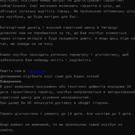
ноутбуки, оскільки немає витрат на довгострокові гарантійні
зобов'язання. Інші магазини включають гарантію в ціну, що
збільшує загальну вартість товару. Ми пропонуємо оптимальну ціну
на ноутбуки, що буде вигідно для Вас.
Багаторічний досвід і власний сервісний центр в Ужгороді
дозволяє нам не перейматися за те, що Ваш ноутбук зламається
через кілька місяців а буде працювати довго. А якщо щось піде не
так, ми завжди на зв'язку
Кожен ноутбук проходить ретельну перевірку і діагностику, щоб
забезпечити Вам найвищу якість і надійність.
Пишіть нам в
контакти
.
Допоможемо підібрати ноут саме для Ваших потреб
Повернення
В разі виявлення програмних або технічних дефектів впродовж 30
днів гарантійного терміну, ноутбук направляється в авторизований
сервісний центр для усунення несправностей.
При цьому Ви НЕ оплачуєте доставку в обидві сторони.
Термін діагностики і ремонту до 14 днів. Але частіше до 5 днів.
Якщо ремонт не можливий, то ми пропонуємо інший ноутбук на
заміну.