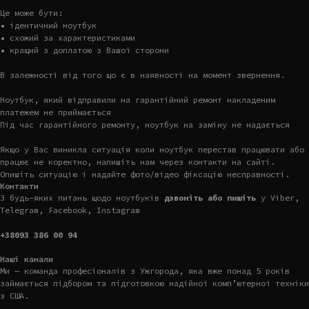
Це може бути:
• ідентичний ноутбук
• схожий за характеристиками
• кращий з доплатою з Вашої сторони
В залежності від того що є в наявності на момент звернення.
Ноутбук, який відправили на гарантійний ремонт накладеним
платежем не приймається
Під час гарантійного ремонту, ноутбук на заміну не надається
Якщо у Вас виникла ситуація коли ноутбук перестав працювати або
працює не коректно, напишіть нам через контакти на сайті.
Опишіть ситуацію і надайте фото/відео фіксацію несправності.
Контакти
З будь-яких питань щодо ноутбуків
дзвоніть або пишіть
у Viber,
Telegram, Facebook, Instagram
+38093 386 00 94
Наші канали
Ми — команда професіоналів з Ужгорода, яка вже понад 5 років
займається підбором та підготовкою надійної комп’ютерної техніки
з США.