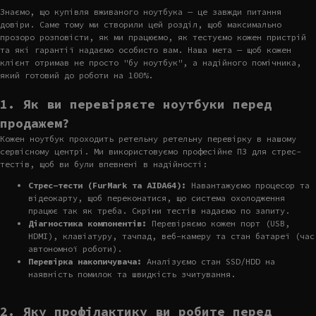
Знаємо, що купівля вживаного ноутбука — це завжди питання
довіри. Саме тому ми створили цей розділ, щоб максимально
прозоро розповісти, як ми працюємо, як тестуємо кожен пристрій
та які гарантії надаємо особисто вам. Наша мета — щоб кожен
клієнт отримав не просто "бу ноутбук", а надійного помічника,
який готовий до роботи на 100%.
1. Як ви перевіряєте ноутбуки перед
продажем?
Кожен ноутбук проходить ретельну ретельну перевірку в нашому
сервісному центрі. Ми використовуємо професійне ПЗ для стрес-
тестів, щоб ви були впевнені в надійності:
Стрес-тести (FurMark та AIDA64):
Навантажуємо процесор та
відеокарту, щоб переконатися, що система охолодження
працює так як треба. Скріни тестів надаємо по запиту.
Діагностика компонентів:
Перевіряємо кожен порт (USB,
HDMI), клавіатуру, тачпад, веб-камеру та стан батареї (час
автономної роботи).
Перевірка накопичувача:
Аналізуємо стан SSD/HDD на
наявність помилок та швидкість зчитування.
2. Яку профілактику ви робите перед