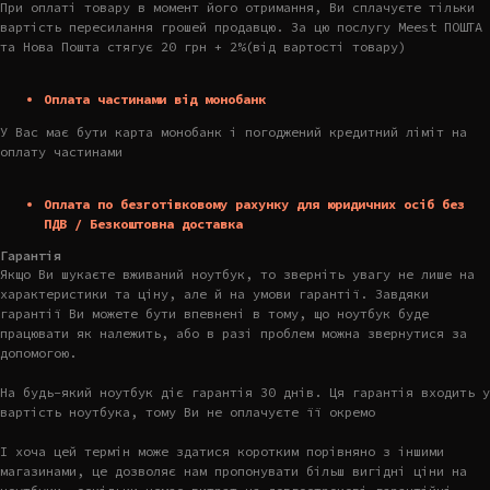
При оплаті товару в момент його отримання, Ви сплачуєте тільки
вартість пересилання грошей продавцю. За цю послугу Meest ПОШТА
та Нова Пошта стягує 20 грн + 2%(від вартості товару)
Оплата частинами від монобанк
У Вас має бути карта монобанк і погоджений кредитний ліміт на
оплату частинами
Оплата по безготівковому рахунку для юридичних осіб без
ПДВ / Безкоштовна доставка
Гарантія
Якщо Ви шукаєте вживаний ноутбук, то зверніть увагу не лише на
характеристики та ціну, але й на умови гарантії. Завдяки
гарантії Ви можете бути впевнені в тому, що ноутбук буде
працювати як належить, або в разі проблем можна звернутися за
допомогою.
На будь-який ноутбук діє гарантія 30 днів. Ця гарантія входить у
вартість ноутбука, тому Ви не оплачуєте її окремо
І хоча цей термін може здатися коротким порівняно з іншими
магазинами, це дозволяє нам пропонувати більш вигідні ціни на