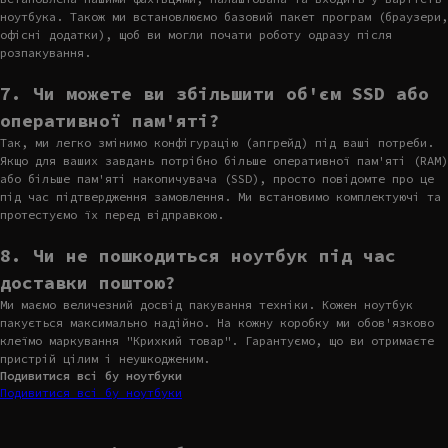
ноутбука. Також ми встановлюємо базовий пакет програм (браузери,
офісні додатки), щоб ви могли почати роботу одразу після
розпакування.
7. Чи можете ви збільшити об'єм SSD або
оперативної пам'яті?
Так, ми легко змінимо конфігурацію (апгрейд) під ваші потреби.
Якщо для ваших завдань потрібно більше оперативної пам'яті (RAM)
або більше пам'яті накопичувача (SSD), просто повідомте про це
під час підтвердження замовлення. Ми встановимо комплектуючі та
протестуємо їх перед відправкою.
8. Чи не пошкодиться ноутбук під час
доставки поштою?
Ми маємо величезний досвід пакування техніки. Кожен ноутбук
пакується максимально надійно. На кожну коробку ми обов'язково
клеїмо маркування "Крихкий товар". Гарантуємо, що ви отримаєте
пристрій цілим і неушкодженим.
Подивитися всі бу ноутбуки
Подивитися всі бу ноутбуки