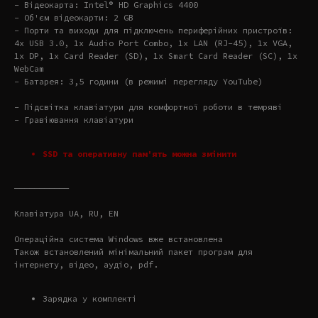
- Відеокарта: Intel® HD Graphics 4400
- Об'єм відеокарти: 2 GB
- Порти та виходи для підключень периферійних пристроїв:
4x USB 3.0, 1x Audio Port Combo, 1x LAN (RJ-45), 1x VGA,
1x DP, 1x Card Reader (SD), 1x Smart Card Reader (SC), 1x
WebCam
- Батарея: 3,5 години (в режимі перегляду YouTube)
- Підсвітка клавіатури для комфортної роботи в темряві
- Гравіювання клавіатури
SSD та оперативну пам'ять можна змінити
———————————
Клавіатура UA, RU, EN
Операційна система Windows вже встановлена
Також встановлений мінімальний пакет програм для
інтернету, відео, аудіо, pdf.
Зарядка у комплекті