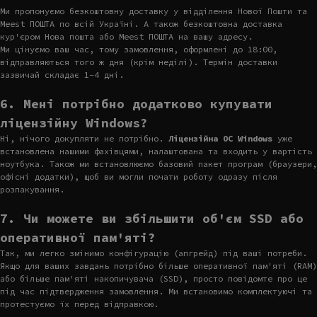
Ми пропонуємо безкоштовну доставку у відділення Нової Пошти та
Meest ПОШТА по всій Україні. А також безкоштовна доставка
кур'єром Нова пошта або Meest ПОШТА на вашу адресу.
Ми цінуємо ваш час, тому замовлення, оформлені до 18:00,
відправляються того ж дня (крім неділі). Термін доставки
зазвичай складає 1-4 дні.
6. Мені потрібно додатково купувати
ліцензійну Windows?
Ні, нічого докупляти не потрібно.
Ліцензійна ОС Windows
уже
встановлена нашими фахівцями, налаштована та входить у вартість
ноутбука. Також ми встановлюємо базовий пакет програм (браузери,
офісні додатки), щоб ви могли почати роботу одразу після
розпакування.
7. Чи можете ви збільшити об'єм SSD або
оперативної пам'яті?
Так, ми легко змінимо конфігурацію (апгрейд) під ваші потреби.
Якщо для ваших завдань потрібно більше оперативної пам'яті (RAM)
або більше пам'яті накопичувача (SSD), просто повідомте про це
під час підтвердження замовлення. Ми встановимо комплектуючі та
протестуємо їх перед відправкою.