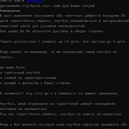
Пишіть нам в
контакти
.
Допоможемо підібрати ноут саме для Ваших потреб
Повернення
В разі виявлення програмних або технічних дефектів впродовж 30
днів гарантійного терміну, ноутбук направляється в авторизований
сервісний центр для усунення несправностей.
При цьому Ви НЕ оплачуєте доставку в обидві сторони.
Термін діагностики і ремонту до 14 днів. Але частіше до 5 днів.
Якщо ремонт не можливий, то ми пропонуємо інший ноутбук на
заміну.
Це може бути:
• ідентичний ноутбук
• схожий за характеристиками
• кращий з доплатою з Вашої сторони
В залежності від того що є в наявності на момент звернення.
Ноутбук, який відправили на гарантійний ремонт накладеним
платежем не приймається
Під час гарантійного ремонту, ноутбук на заміну не надається
Якщо у Вас виникла ситуація коли ноутбук перестав працювати або