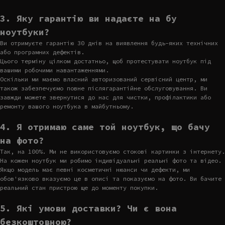
3. Яку гарантію ви надаєте на бу
ноутбуки?
Ви отримуєте гарантію 30 днів на виявлення будь-яких технічних
або програмних дефектів.
Цього терміну цілком достатньо, щоб протестувати ноутбук під
вашими робочими навантаженнями.
Оскільки ми маємо власний авторизований сервісний центр, ми
також забезпечуємо повне післягарантійне обслуговування. Ви
завжди можете звернутися до нас для чистки, профілактики або
ремонту вашого ноутбука в майбутньому.
4. Я отримаю саме той ноутбук, що бачу
на фото?
Так, на 100%. Ми не використовуємо стокові картинки з інтернету.
На кожен ноутбук ми робимо індивідуальні реальні фото та відео.
Якщо модель має певні косметичні нюанси чи дефекти, ми
обов'язково вказуємо це в описі та показуємо на фото. Ви бачите
реальний стан пристрою ще до моменту покупки.
5. Які умови доставки? Чи є вона
безкоштовною?