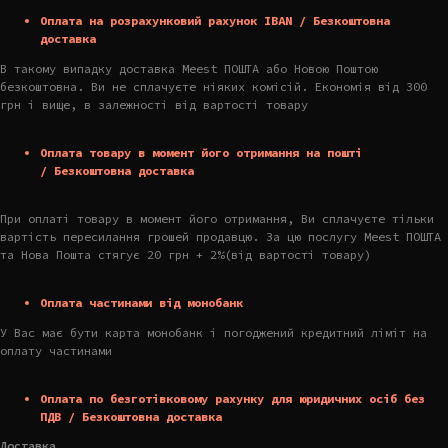
Оплата на розрахунковий рахунок IBAN / Безкоштовна
доставка
В такому випадку доставка Meest ПОШТА або Новою Поштою
безкоштовна. Ви не сплачуєте ніяких комісій. Економія від 300
грн і вище, в залежності від вартості товару
Оплата товару в момент його отримання на пошті
/ Безкоштовна доставка
При оплаті товару в момент його отримання, Ви сплачуєте тільки
вартість пересилання грошей продавцю. За цю послугу Meest ПОШТА
та Нова Пошта стягує 20 грн + 2%(від вартості товару)
Оплата частинами від монобанк
У Вас має бути карта монобанк і погоджений кредитний ліміт на
оплату частинами
Оплата по безготівковому рахунку для юридичних осіб без
ПДВ / Безкоштовна доставка
Доставка