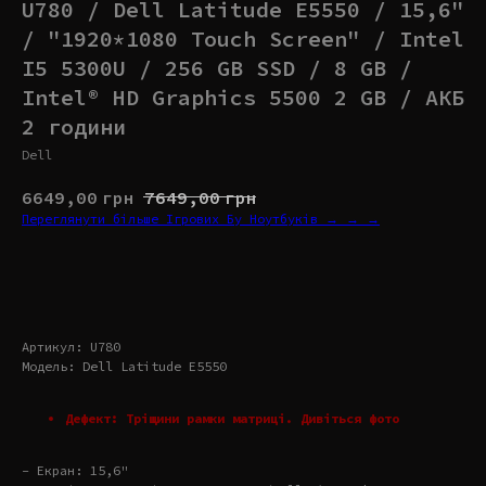
U780 / Dell Latitude E5550 / 15,6"
/ "1920*1080 Touch Screen" / Intel
I5 5300U / 256 GB SSD / 8 GB /
Intel® HD Graphics 5500 2 GB / АКБ
2 години
Dell
6649,00
грн
7649,00
грн
Переглянути більше Ігрових Бу Ноутбуків → → →
Купити
Артикул: U780
Модель: Dell Latitude E5550
Дефект: Тріщини рамки матриці. Дивіться фото
- Екран: 15,6"