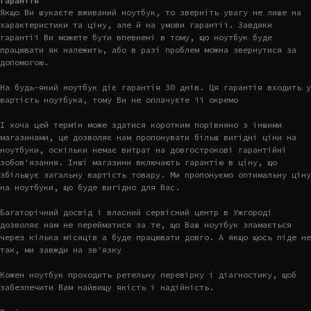
Гарантія
Якщо Ви шукаєте вживаний ноутбук, то зверніть увагу не лише на
характеристики та ціну, але й на умови гарантії. Завдяки
гарантії Ви можете бути впевнені в тому, що ноутбук буде
працювати як належить, або в разі проблем можна звернутися за
допомогою.
На будь-який ноутбук діє гарантія 30 днів. Ця гарантія входить у
вартість ноутбука, тому Ви не оплачуєте її окремо
І хоча цей термін може здатися коротким порівняно з іншими
магазинами, це дозволяє нам пропонувати більш вигідні ціни на
ноутбуки, оскільки немає витрат на довгострокові гарантійні
зобов'язання. Інші магазини включають гарантію в ціну, що
збільшує загальну вартість товару. Ми пропонуємо оптимальну ціну
на ноутбуки, що буде вигідно для Вас.
Багаторічний досвід і власний сервісний центр в Ужгороді
дозволяє нам не перейматися за те, що Ваш ноутбук зламається
через кілька місяців а буде працювати довго. А якщо щось піде не
так, ми завжди на зв'язку
Кожен ноутбук проходить ретельну перевірку і діагностику, щоб
забезпечити Вам найвищу якість і надійність.