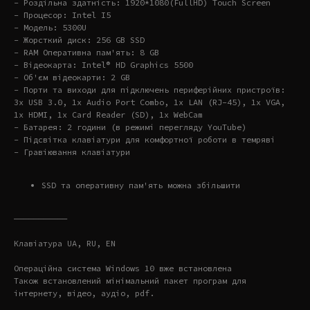
- Роздільна здатність: 1920*1080(FullHD) Touch Screen
- Процесор: Intel I5
- Модель: 5300U
- Жорсткий диск: 256 GB SSD
- RAM Оперативна пам'ять: 8 GB
- Відеокарта: Intel® HD Graphics 5500
- Об'єм відеокарти: 2 GB
- Порти та виходи для підключень периферійних пристроїв:
3x USB 3.0, 1x Audio Port Combo, 1x LAN (RJ-45), 1x VGA,
1x HDMI, 1x Card Reader (SD), 1x WebCam
- Батарея: 2 години (в режимі перегляду YouTube)
- Підсвітка клавіатури для комфортної роботи в темряві
- Гравіювання клавіатури
SSD та оперативну пам'ять можна збільшити
———————————
Клавіатура UA, RU, EN
Операційна система Windows 10 вже встановлена
Також встановлений мінімальний пакет програм для
інтернету, відео, аудіо, pdf.