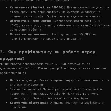
Стрес-тести (FurMark та AIDA64):
Навантажуємо процесор та
відеокарту, щоб переконатися, що система охолодження
працює так як треба. Скріни тестів надаємо по запиту.
Діагностика компонентів:
Перевіряємо кожен порт (USB,
HDMI), клавіатуру, тачпад, веб-камеру та стан батареї (час
автономної роботи).
Перевірка накопичувача:
Аналізуємо стан SSD/HDD на
наявність помилок та швидкість зчитування.
2. Яку профілактику ви робите перед
продажем?
Ми не просто перепродаємо техніку — ми готуємо її до
довготривалої роботи. Кожен пристрій проходить повне технічне
обслуговування:
Чистка від пилу:
Повне очищення внутрішніх компонентів та
системи охолодження.
Заміна термопасти:
Ми використовуємо лише високоякісні
термопасти (наприклад, Arctic MX-4/MX-6), що знижує
температуру роботи та подовжує життя ноутбука.
Косметична підготовка:
Очищення корпусу та дезінфекція
поверхонь.