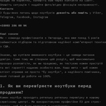
працює не коректно, напишіть нам через контакти на сайті.
Опишіть ситуацію і надайте фото/відео фіксацію несправності.
Контакти
З будь-яких питань щодо ноутбуків
дзвоніть або пишіть
у Viber,
Telegram, Facebook, Instagram
+38093 386 00 94
Наші канали
Ми — команда професіоналів з Ужгорода, яка вже понад 5 років
займається підбором та підготовкою надійної комп’ютерної техніки
з США.
Знаємо, що купівля вживаного ноутбука — це завжди питання
довіри. Саме тому ми створили цей розділ, щоб максимально
прозоро розповісти, як ми працюємо, як тестуємо кожен пристрій
та які гарантії надаємо особисто вам. Наша мета — щоб кожен
клієнт отримав не просто "бу ноутбук", а надійного помічника,
який готовий до роботи на 100%.
1. Як ви перевіряєте ноутбуки перед
продажем?
Кожен ноутбук проходить ретельну ретельну перевірку в нашому
сервісному центрі. Ми використовуємо професійне ПЗ для стрес-
тестів, щоб ви були впевнені в надійності: