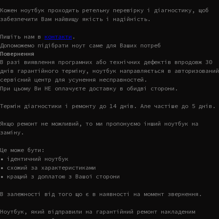
Кожен ноутбук проходить ретельну перевірку і діагностику, щоб
забезпечити Вам найвищу якість і надійність.
Пишіть нам в
контакти
.
Допоможемо підібрати ноут саме для Ваших потреб
Повернення
В разі виявлення програмних або технічних дефектів впродовж 30
днів гарантійного терміну, ноутбук направляється в авторизований
сервісний центр для усунення несправностей.
При цьому Ви НЕ оплачуєте доставку в обидві сторони.
Термін діагностики і ремонту до 14 днів. Але частіше до 5 днів.
Якщо ремонт не можливий, то ми пропонуємо інший ноутбук на
заміну.
Це може бути:
• ідентичний ноутбук
• схожий за характеристиками
• кращий з доплатою з Вашої сторони
В залежності від того що є в наявності на момент звернення.
Ноутбук, який відправили на гарантійний ремонт накладеним