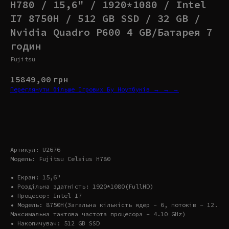
H780 / 15,6" / 1920*1080 / Intel
I7 8750H / 512 GB SSD / 32 GB /
Nvidia Quadro P600 4 GB/Батарея 7
годин
Fujitsu
15849,00
грн
Переглянути більше Ігрових Бу Ноутбуків → → →
Купити
Артикул: U2676
Модель: Fujitsu Celsius H780
• Екран: 15,6"
• Роздільна здатність: 1920*1080(FullHD)
• Процесор: Intel I7
• Модель: 8750H(Загальна кількість ядер – 6, потоків – 12.
Максимальна тактова частота процесора – 4.10 GHz)
• Накопичувач: 512 GB SSD