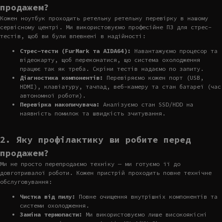
продажем?
Кожен ноутбук проходить ретельну ретельну перевірку в нашому
сервісному центрі. Ми використовуємо професійне ПЗ для стрес-
тестів, щоб ви були впевнені в надійності:
Стрес-тести (FurMark та AIDA64):
Навантажуємо процесор та
відеокарту, щоб переконатися, що система охолодження
працює так як треба. Скріни тестів надаємо по запиту.
Діагностика компонентів:
Перевіряємо кожен порт (USB,
HDMI), клавіатуру, тачпад, веб-камеру та стан батареї (час
автономної роботи).
Перевірка накопичувача:
Аналізуємо стан SSD/HDD на
наявність помилок та швидкість зчитування.
2. Яку профілактику ви робите перед
продажем?
Ми не просто перепродаємо техніку — ми готуємо її до
довготривалої роботи. Кожен пристрій проходить повне технічне
обслуговування:
Чистка від пилу:
Повне очищення внутрішніх компонентів та
системи охолодження.
Заміна термопасти:
Ми використовуємо лише високоякісні