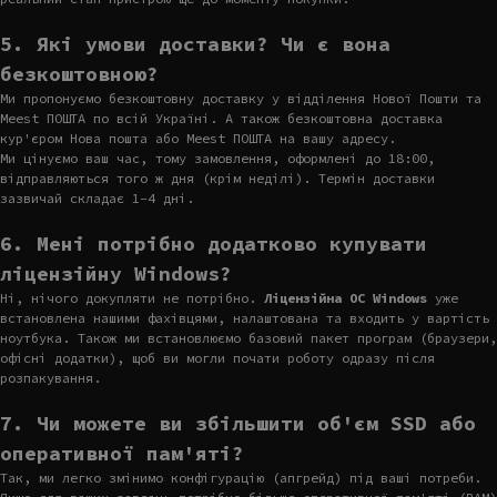
5. Які умови доставки? Чи є вона
безкоштовною?
Ми пропонуємо безкоштовну доставку у відділення Нової Пошти та
Meest ПОШТА по всій Україні. А також безкоштовна доставка
кур'єром Нова пошта або Meest ПОШТА на вашу адресу.
Ми цінуємо ваш час, тому замовлення, оформлені до 18:00,
відправляються того ж дня (крім неділі). Термін доставки
зазвичай складає 1-4 дні.
6. Мені потрібно додатково купувати
ліцензійну Windows?
Ні, нічого докупляти не потрібно.
Ліцензійна ОС Windows
уже
встановлена нашими фахівцями, налаштована та входить у вартість
ноутбука. Також ми встановлюємо базовий пакет програм (браузери,
офісні додатки), щоб ви могли почати роботу одразу після
розпакування.
7. Чи можете ви збільшити об'єм SSD або
оперативної пам'яті?
Так, ми легко змінимо конфігурацію (апгрейд) під ваші потреби.