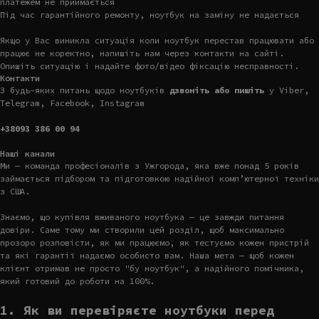
платежем не приймається
Під час гарантійного ремонту, ноутбук на заміну не надається
Якщо у Вас виникла ситуація коли ноутбук перестав працювати або
працює не коректно, напишіть нам через контакти на сайті.
Опишіть ситуацію і надайте фото/відео фіксацію несправності.
Контакти
З будь-яких питань щодо ноутбуків
дзвоніть або пишіть
у Viber,
Telegram, Facebook, Instagram
+38093 386 00 94
Наші канали
Ми — команда професіоналів з Ужгорода, яка вже понад 5 років
займається підбором та підготовкою надійної комп’ютерної техніки
з США.
Знаємо, що купівля вживаного ноутбука — це завжди питання
довіри. Саме тому ми створили цей розділ, щоб максимально
прозоро розповісти, як ми працюємо, як тестуємо кожен пристрій
та які гарантії надаємо особисто вам. Наша мета — щоб кожен
клієнт отримав не просто "бу ноутбук", а надійного помічника,
який готовий до роботи на 100%.
1. Як ви перевіряєте ноутбуки перед