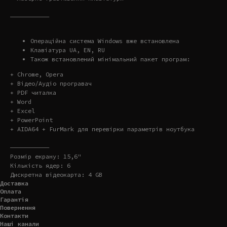
———————————
Операційна система Windows вже встановлена
Клавіатура UA, EN, RU
Також встановлений мінімальний пакет програм:
+ Chrome, Opera
+ Відео/Аудіо програвач
+ PDF читалка
+ Word
+ Excel
+ PowerPoint
+ AIDA64 + FurMark для перевірки параметрів ноутбука
———————————
Розмір екрану: 15,6"
Кількість ядер: 6
Дискретна відеокарта: 4 GB
Доставка
Оплата
Гарантія
Повернення
Контакти
Наші канали