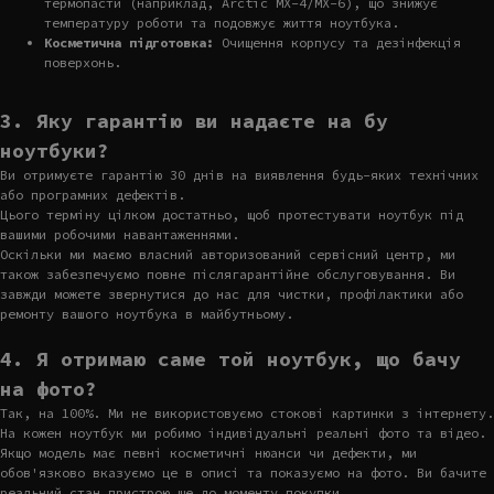
термопасти (наприклад, Arctic MX-4/MX-6), що знижує
температуру роботи та подовжує життя ноутбука.
Косметична підготовка:
Очищення корпусу та дезінфекція
поверхонь.
3. Яку гарантію ви надаєте на бу
ноутбуки?
Ви отримуєте гарантію 30 днів на виявлення будь-яких технічних
або програмних дефектів.
Цього терміну цілком достатньо, щоб протестувати ноутбук під
вашими робочими навантаженнями.
Оскільки ми маємо власний авторизований сервісний центр, ми
також забезпечуємо повне післягарантійне обслуговування. Ви
завжди можете звернутися до нас для чистки, профілактики або
ремонту вашого ноутбука в майбутньому.
4. Я отримаю саме той ноутбук, що бачу
на фото?
Так, на 100%. Ми не використовуємо стокові картинки з інтернету.
На кожен ноутбук ми робимо індивідуальні реальні фото та відео.
Якщо модель має певні косметичні нюанси чи дефекти, ми
обов'язково вказуємо це в описі та показуємо на фото. Ви бачите
реальний стан пристрою ще до моменту покупки.