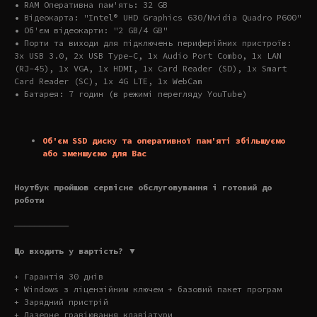
• RAM Оперативна пам'ять: 32 GB
• Відеокарта: "Intel® UHD Graphics 630/Nvidia Quadro P600"
• Об'єм відеокарти: "2 GB/4 GB"
• Порти та виходи для підключень периферійних пристроїв:
3x USB 3.0, 2x USB Type-C, 1x Audio Port Combo, 1x LAN
(RJ-45), 1x VGA, 1x HDMI, 1x Card Reader (SD), 1x Smart
Card Reader (SC), 1x 4G LTE, 1x WebCam
• Батарея: 7 годин (в режимі перегляду YouTube)
Об'єм SSD диску та оперативної пам'яті збільшуємо
або зменшуємо для Вас
Ноутбук пройшов сервісне обслуговування і готовий до
роботи
———————————
Що входить у вартість? ▼
+ Гарантія 30 днів
+ Windows з ліцензійним ключем + базовий пакет програм
+ Зарядний пристрій
+ Лазерне гравіювання клавіатури