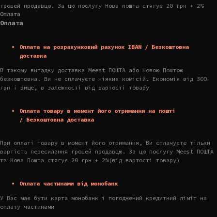
грошей продавцю. За цю послугу Нова пошта стягує 20 грн + 2%
Оплата
Оплата
Оплата на розрахунковий рахунок IBAN / Безкоштовна
доставка
В такому випадку доставка Meest ПОШТА або Новою Поштою
безкоштовна. Ви не сплачуєте ніяких комісій. Економія від 300
грн і вище, в залежності від вартості товару
Оплата товару в момент його отримання на пошті
/ Безкоштовна доставка
При оплаті товару в момент його отримання, Ви сплачуєте тільки
вартість пересилання грошей продавцю. За цю послугу Meest ПОШТА
та Нова Пошта стягує 20 грн + 2%(від вартості товару)
Оплата частинами від монобанк
У Вас має бути карта монобанк і погоджений кредитний ліміт на
оплату частинами