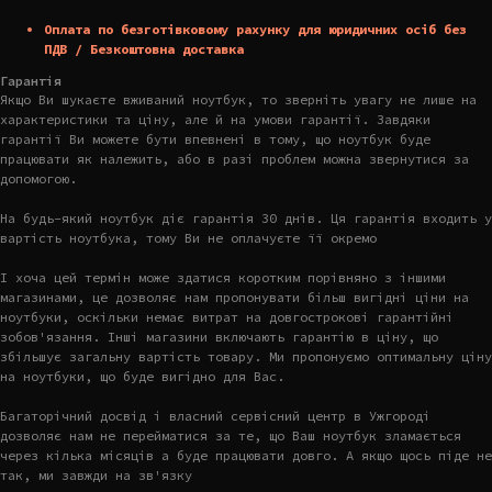
Оплата по безготівковому рахунку для юридичних осіб без
ПДВ / Безкоштовна доставка
Гарантія
Якщо Ви шукаєте вживаний ноутбук, то зверніть увагу не лише на
характеристики та ціну, але й на умови гарантії. Завдяки
гарантії Ви можете бути впевнені в тому, що ноутбук буде
працювати як належить, або в разі проблем можна звернутися за
допомогою.
На будь-який ноутбук діє гарантія 30 днів. Ця гарантія входить у
вартість ноутбука, тому Ви не оплачуєте її окремо
І хоча цей термін може здатися коротким порівняно з іншими
магазинами, це дозволяє нам пропонувати більш вигідні ціни на
ноутбуки, оскільки немає витрат на довгострокові гарантійні
зобов'язання. Інші магазини включають гарантію в ціну, що
збільшує загальну вартість товару. Ми пропонуємо оптимальну ціну
на ноутбуки, що буде вигідно для Вас.
Багаторічний досвід і власний сервісний центр в Ужгороді
дозволяє нам не перейматися за те, що Ваш ноутбук зламається
через кілька місяців а буде працювати довго. А якщо щось піде не
так, ми завжди на зв'язку