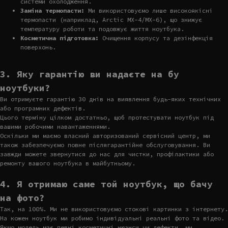
системи охолодження.
Заміна термопасти:
Ми використовуємо лише високоякісні
термопасти (наприклад, Arctic MX-4/MX-6), що знижує
температуру роботи та подовжує життя ноутбука.
Косметична підготовка:
Очищення корпусу та дезінфекція
поверхонь.
3. Яку гарантію ви надаєте на бу
ноутбуки?
Ви отримуєте гарантію 30 днів на виявлення будь-яких технічних
або програмних дефектів.
Цього терміну цілком достатньо, щоб протестувати ноутбук під
вашими робочими навантаженнями.
Оскільки ми маємо власний авторизований сервісний центр, ми
також забезпечуємо повне післягарантійне обслуговування. Ви
завжди можете звернутися до нас для чистки, профілактики або
ремонту вашого ноутбука в майбутньому.
4. Я отримаю саме той ноутбук, що бачу
на фото?
Так, на 100%. Ми не використовуємо стокові картинки з інтернету.
На кожен ноутбук ми робимо індивідуальні реальні фото та відео.
Якщо модель має певні косметичні нюанси чи дефекти, ми