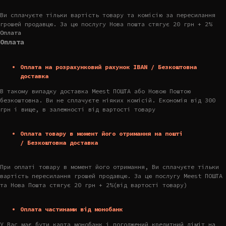
Ви сплачуєте тільки вартість товару та комісію за пересилання
грошей продавцю. За цю послугу Нова пошта стягує 20 грн + 2%
Оплата
Оплата
Оплата на розрахунковий рахунок IBAN / Безкоштовна
доставка
В такому випадку доставка Meest ПОШТА або Новою Поштою
безкоштовна. Ви не сплачуєте ніяких комісій. Економія від 300
грн і вище, в залежності від вартості товару
Оплата товару в момент його отримання на пошті
/ Безкоштовна доставка
При оплаті товару в момент його отримання, Ви сплачуєте тільки
вартість пересилання грошей продавцю. За цю послугу Meest ПОШТА
та Нова Пошта стягує 20 грн + 2%(від вартості товару)
Оплата частинами від монобанк
У Вас має бути карта монобанк і погоджений кредитний ліміт на