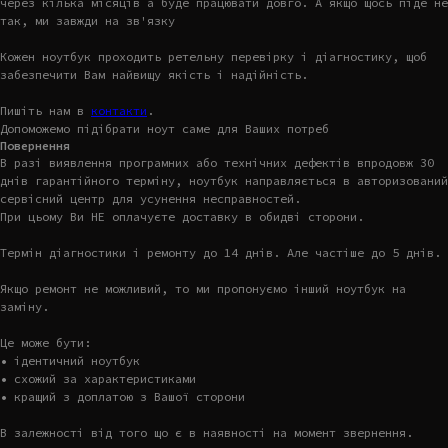
через кілька місяців а буде працювати довго. А якщо щось піде не
так, ми завжди на зв'язку
Кожен ноутбук проходить ретельну перевірку і діагностику, щоб
забезпечити Вам найвищу якість і надійність.
Пишіть нам в
контакти
.
Допоможемо підібрати ноут саме для Ваших потреб
Повернення
В разі виявлення програмних або технічних дефектів впродовж 30
днів гарантійного терміну, ноутбук направляється в авторизований
сервісний центр для усунення несправностей.
При цьому Ви НЕ оплачуєте доставку в обидві сторони.
Термін діагностики і ремонту до 14 днів. Але частіше до 5 днів.
Якщо ремонт не можливий, то ми пропонуємо інший ноутбук на
заміну.
Це може бути:
• ідентичний ноутбук
• схожий за характеристиками
• кращий з доплатою з Вашої сторони
В залежності від того що є в наявності на момент звернення.