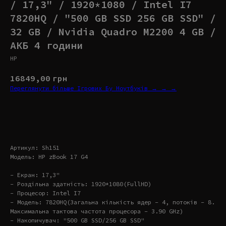
/ 17,3" / 1920*1080 / Intel I7
7820HQ / "500 GB SSD 256 GB SSD" /
32 GB / Nvidia Quadro M2200 4 GB /
АКБ 4 години
HP
16849,00
грн
Переглянути більше Ігрових Бу Ноутбуків → → →
Купити
Артикул: Sh151
Модель: HP zBook 17 G4
- Екран: 17,3"
- Роздільна здатність: 1920*1080(FullHD)
- Процесор: Intel I7
- Модель: 7820HQ(Загальна кількість ядер – 4, потоків – 8.
Максимальна тактова частота процесора – 3.90 GHz)
- Накопичувач: "500 GB SSD/256 GB SSD"