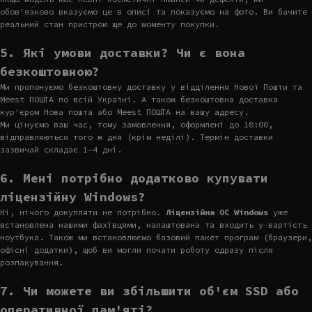
обов'язково вказуємо це в описі та показуємо на фото. Ви бачите
реальний стан пристрою ще до моменту покупки.
5. Які умови доставки? Чи є вона
безкоштовною?
Ми пропонуємо безкоштовну доставку у відділення Нової Пошти та
Meest ПОШТА по всій Україні. А також безкоштовна доставка
кур'єром Нова пошта або Meest ПОШТА на вашу адресу.
Ми цінуємо ваш час, тому замовлення, оформлені до 18:00,
відправляються того ж дня (крім неділі). Термін доставки
зазвичай складає 1-4 дні.
6. Мені потрібно додатково купувати
ліцензійну Windows?
Ні, нічого докупляти не потрібно.
Ліцензійна ОС Windows
уже
встановлена нашими фахівцями, налаштована та входить у вартість
ноутбука. Також ми встановлюємо базовий пакет програм (браузери,
офісні додатки), щоб ви могли почати роботу одразу після
розпакування.
7. Чи можете ви збільшити об'єм SSD або
оперативної пам'яті?