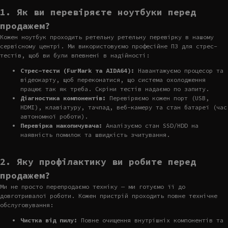
1. Як ви перевіряєте ноутбуки перед
продажем?
Кожен ноутбук проходить ретельну ретельну перевірку в нашому
сервісному центрі. Ми використовуємо професійне ПЗ для стрес-
тестів, щоб ви були впевнені в надійності:
Стрес-тести (FurMark та AIDA64):
Навантажуємо процесор та
відеокарту, щоб переконатися, що система охолодження
працює так як треба. Скріни тестів надаємо по запиту.
Діагностика компонентів:
Перевіряємо кожен порт (USB,
HDMI), клавіатуру, тачпад, веб-камеру та стан батареї (час
автономної роботи).
Перевірка накопичувача:
Аналізуємо стан SSD/HDD на
наявність помилок та швидкість зчитування.
2. Яку профілактику ви робите перед
продажем?
Ми не просто перепродаємо техніку — ми готуємо її до
довготривалої роботи. Кожен пристрій проходить повне технічне
обслуговування:
Чистка від пилу:
Повне очищення внутрішніх компонентів та