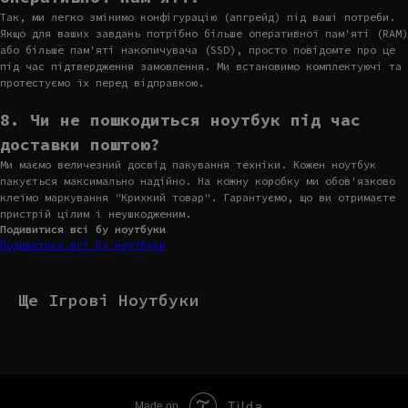
Так, ми легко змінимо конфігурацію (апгрейд) під ваші потреби.
Якщо для ваших завдань потрібно більше оперативної пам'яті (RAM)
або більше пам'яті накопичувача (SSD), просто повідомте про це
під час підтвердження замовлення. Ми встановимо комплектуючі та
протестуємо їх перед відправкою.
8. Чи не пошкодиться ноутбук під час
доставки поштою?
Ми маємо величезний досвід пакування техніки. Кожен ноутбук
пакується максимально надійно. На кожну коробку ми обов'язково
клеїмо маркування "Крихкий товар". Гарантуємо, що ви отримаєте
пристрій цілим і неушкодженим.
Подивитися всі бу ноутбуки
Подивитися всі бу ноутбуки
Ще Ігрові Ноутбуки
Tilda
Made on