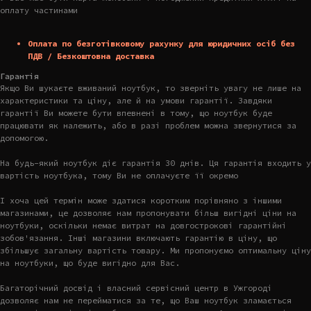
оплату частинами
Оплата по безготівковому рахунку для юридичних осіб без
ПДВ / Безкоштовна доставка
Гарантія
Якщо Ви шукаєте вживаний ноутбук, то зверніть увагу не лише на
характеристики та ціну, але й на умови гарантії. Завдяки
гарантії Ви можете бути впевнені в тому, що ноутбук буде
працювати як належить, або в разі проблем можна звернутися за
допомогою.
На будь-який ноутбук діє гарантія 30 днів. Ця гарантія входить у
вартість ноутбука, тому Ви не оплачуєте її окремо
І хоча цей термін може здатися коротким порівняно з іншими
магазинами, це дозволяє нам пропонувати більш вигідні ціни на
ноутбуки, оскільки немає витрат на довгострокові гарантійні
зобов'язання. Інші магазини включають гарантію в ціну, що
збільшує загальну вартість товару. Ми пропонуємо оптимальну ціну
на ноутбуки, що буде вигідно для Вас.
Багаторічний досвід і власний сервісний центр в Ужгороді
дозволяє нам не перейматися за те, що Ваш ноутбук зламається