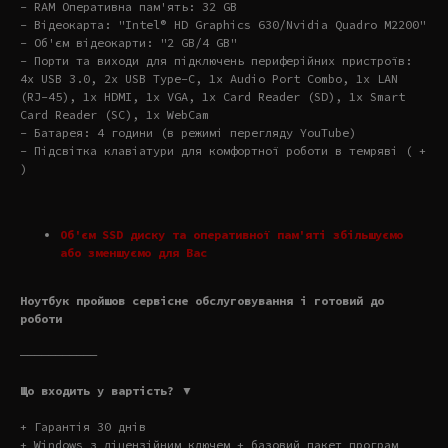
- RAM Оперативна пам'ять: 32 GB
- Відеокарта: "Intel® HD Graphics 630/Nvidia Quadro M2200"
- Об'єм відеокарти: "2 GB/4 GB"
- Порти та виходи для підключень периферійних пристроїв:
4x USB 3.0, 2x USB Type-C, 1x Audio Port Combo, 1x LAN
(RJ-45), 1x HDMI, 1x VGA, 1x Card Reader (SD), 1x Smart
Card Reader (SC), 1x WebCam
- Батарея: 4 години (в режимі перегляду YouTube)
- Підсвітка клавіатури для комфортної роботи в темряві ( +
)
Об'єм SSD диску та оперативної пам'яті збільшуємо
або зменшуємо для Вас
Ноутбук пройшов сервісне обслуговування і готовий до
роботи
———————————
Що входить у вартість? ▼
+ Гарантія 30 днів
+ Windows з ліцензійним ключем + базовий пакет програм