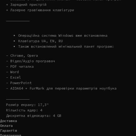
+ Зарядний пристрій
+ Лазерне гравіювання клавіатури
———————————
Операційна система Windows вже встановлена
Клавіатура UA, EN, RU
Також встановлений мінімальний пакет програм:
- Chrome, Opera
- Відео/Аудіо програвач
- PDF читалка
- Word
- Excel
- PowerPoint
- AIDA64 + FurMark для перевірки параметрів ноутбука
———————————
Розмір екрану: 17,3"
Кількість ядер: 4
Дискретна відеокарта: 4 GB
Доставка
Оплата
Гарантія
Повернення