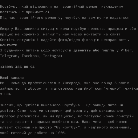
Ноутбук, який відправили на гарантійний ремонт накладеним
платежем не приймається
Під час гарантійного ремонту, ноутбук на заміну не надається
Якщо у Вас виникла ситуація коли ноутбук перестав працювати або
працює не коректно, напишіть нам через контакти на сайті.
Опишіть ситуацію і надайте фото/відео фіксацію несправності.
Контакти
З будь-яких питань щодо ноутбуків
дзвоніть або пишіть
у Viber,
Telegram, Facebook, Instagram
+38093 386 00 94
Наші канали
Ми — команда професіоналів з Ужгорода, яка вже понад 5 років
займається підбором та підготовкою надійної комп’ютерної техніки
з США.
Знаємо, що купівля вживаного ноутбука — це завжди питання
довіри. Саме тому ми створили цей розділ, щоб максимально
прозоро розповісти, як ми працюємо, як тестуємо кожен пристрій
та які гарантії надаємо особисто вам. Наша мета — щоб кожен
клієнт отримав не просто "бу ноутбук", а надійного помічника,
який готовий до роботи на 100%.