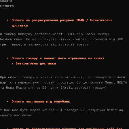
Оплата
Оплата
Оплата на розрахунковий рахунок IBAN / Безкоштовна
доставка
В такому випадку доставка Meest ПОШТА або Новою Поштою
безкоштовна. Ви не сплачуєте ніяких комісій. Економія від 300
грн і вище, в залежності від вартості товару
Оплата товару в момент його отримання на пошті
/ Безкоштовна доставка
При оплаті товару в момент його отримання, Ви сплачуєте тільки
вартість пересилання грошей продавцю. За цю послугу Meest ПОШТА
та Нова Пошта стягує 20 грн + 2%(від вартості товару)
Оплата частинами від монобанк
У Вас має бути карта монобанк і погоджений кредитний ліміт на
оплату частинами
Оплата по безготівковому рахунку для юридичних осіб без