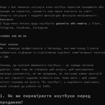
Якщо у Вас виникла ситуація коли ноутбук перестав працювати або
працює не коректно, напишіть нам через контакти на сайті.
Опишіть ситуацію і надайте фото/відео фіксацію несправності.
Контакти
З будь-яких питань щодо ноутбуків
дзвоніть або пишіть
у Viber,
Telegram, Facebook, Instagram
+38093 386 00 94
Наші канали
Ми — команда професіоналів з Ужгорода, яка вже понад 5 років
займається підбором та підготовкою надійної комп’ютерної техніки
з США.
Знаємо, що купівля вживаного ноутбука — це завжди питання
довіри. Саме тому ми створили цей розділ, щоб максимально
прозоро розповісти, як ми працюємо, як тестуємо кожен пристрій
та які гарантії надаємо особисто вам. Наша мета — щоб кожен
клієнт отримав не просто "бу ноутбук", а надійного помічника,
який готовий до роботи на 100%.
1. Як ви перевіряєте ноутбуки перед
продажем?