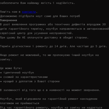
забезпечити Вам найвищу якість і надійність.
Пишіть нам в
контакти
.
Допоможемо підібрати ноут саме для Ваших потреб
Повернення
В разі виявлення програмних або технічних дефектів впродовж 30
днів гарантійного терміну, ноутбук направляється в авторизований
сервісний центр для усунення несправностей.
При цьому Ви НЕ оплачуєте доставку в обидві сторони.
Термін діагностики і ремонту до 14 днів. Але частіше до 5 днів.
Якщо ремонт не можливий, то ми пропонуємо інший ноутбук на
заміну.
Це може бути:
• ідентичний ноутбук
• схожий за характеристиками
• кращий з доплатою з Вашої сторони
В залежності від того що є в наявності на момент звернення.
Ноутбук, який відправили на гарантійний ремонт накладеним
платежем не приймається
Під час гарантійного ремонту, ноутбук на заміну не надається