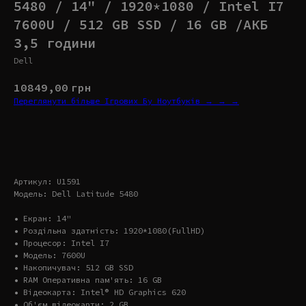
5480 / 14" / 1920*1080 / Intel I7
7600U / 512 GB SSD / 16 GB /АКБ
3,5 години
Dell
10849,00
грн
Переглянути більше Ігрових Бу Ноутбуків → → →
Купити
Артикул: U1591
Модель: Dell Latitude 5480
• Екран: 14"
• Роздільна здатність: 1920*1080(FullHD)
• Процесор: Intel I7
• Модель: 7600U
• Накопичувач: 512 GB SSD
• RAM Оперативна пам'ять: 16 GB
• Відеокарта: Intel® HD Graphics 620
• Об'єм відеокарти: 2 GB