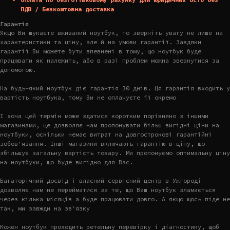
ПДВ / Безкоштовна доставка
Гарантія
Якщо Ви шукаєте вживаний ноутбук, то зверніть увагу не лише на
характеристики та ціну, але й на умови гарантії. Завдяки
гарантії Ви можете бути впевнені в тому, що ноутбук буде
працювати як належить, або в разі проблем можна звернутися за
допомогою.
На будь-який ноутбук діє гарантія 30 днів. Ця гарантія входить у
вартість ноутбука, тому Ви не оплачуєте її окремо
І хоча цей термін може здатися коротким порівняно з іншими
магазинами, це дозволяє нам пропонувати більш вигідні ціни на
ноутбуки, оскільки немає витрат на довгострокові гарантійні
зобов'язання. Інші магазини включають гарантію в ціну, що
збільшує загальну вартість товару. Ми пропонуємо оптимальну ціну
на ноутбуки, що буде вигідно для Вас.
Багаторічний досвід і власний сервісний центр в Ужгороді
дозволяє нам не перейматися за те, що Ваш ноутбук зламається
через кілька місяців а буде працювати довго. А якщо щось піде не
так, ми завжди на зв'язку
Кожен ноутбук проходить ретельну перевірку і діагностику, щоб