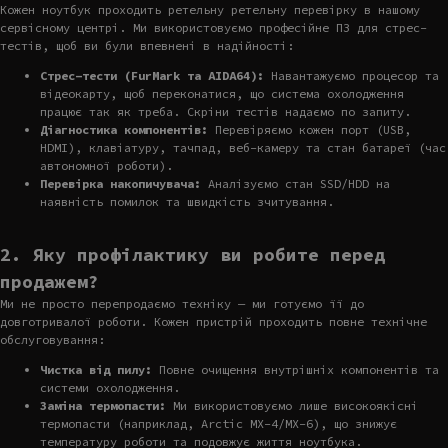
Кожен ноутбук проходить ретельну ретельну перевірку в нашому
сервісному центрі. Ми використовуємо професійне ПЗ для стрес-
тестів, щоб ви були впевнені в надійності:
Стрес-тести (FurMark та AIDA64):
Навантажуємо процесор та
відеокарту, щоб переконатися, що система охолодження
працює так як треба. Скріни тестів надаємо по запиту.
Діагностика компонентів:
Перевіряємо кожен порт (USB,
HDMI), клавіатуру, тачпад, веб-камеру та стан батареї (час
автономної роботи).
Перевірка накопичувача:
Аналізуємо стан SSD/HDD на
наявність помилок та швидкість зчитування.
2. Яку профілактику ви робите перед
продажем?
Ми не просто перепродаємо техніку — ми готуємо її до
довготривалої роботи. Кожен пристрій проходить повне технічне
обслуговування:
Чистка від пилу:
Повне очищення внутрішніх компонентів та
системи охолодження.
Заміна термопасти:
Ми використовуємо лише високоякісні
термопасти (наприклад, Arctic MX-4/MX-6), що знижує
температуру роботи та подовжує життя ноутбука.