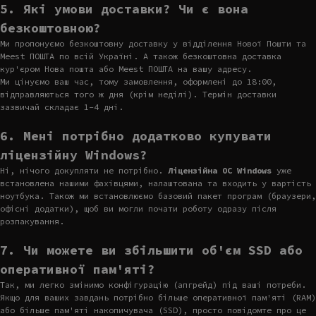
5. Які умови доставки? Чи є вона
безкоштовною?
Ми пропонуємо безкоштовну доставку у відділення Нової Пошти та
Meest ПОШТА по всій Україні. А також безкоштовна доставка
кур'єром Нова пошта або Meest ПОШТА на вашу адресу.
Ми цінуємо ваш час, тому замовлення, оформлені до 18:00,
відправляються того ж дня (крім неділі). Термін доставки
зазвичай складає 1-4 дні.
6. Мені потрібно додатково купувати
ліцензійну Windows?
Ні, нічого докупляти не потрібно.
Ліцензійна ОС Windows
уже
встановлена нашими фахівцями, налаштована та входить у вартість
ноутбука. Також ми встановлюємо базовий пакет програм (браузери,
офісні додатки), щоб ви могли почати роботу одразу після
розпакування.
7. Чи можете ви збільшити об'єм SSD або
оперативної пам'яті?
Так, ми легко змінимо конфігурацію (апгрейд) під ваші потреби.
Якщо для ваших завдань потрібно більше оперативної пам'яті (RAM)
або більше пам'яті накопичувача (SSD), просто повідомте про це