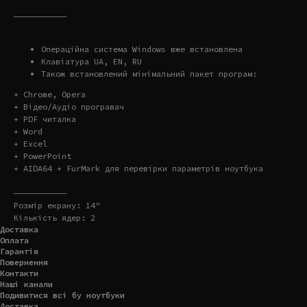
———————————
Операційна система Windows вже встановлена
Клавіатура UA, EN, RU
Також встановлений мінімальний пакет програм:
+ Chrome, Opera
+ Відео/Аудіо програвач
+ PDF читалка
+ Word
+ Excel
+ PowerPoint
+ AIDA64 + FurMark для перевірки параметрів ноутбука
———————————
Розмір екрану: 14"
Кількість ядер: 2
Доставка
Оплата
Гарантія
Повернення
Контакти
Наші канали
Подивитися всі бу ноутбуки
Доставка