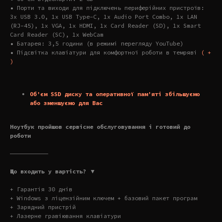
• Порти та виходи для підключень периферійних пристроїв:
3x USB 3.0, 1x USB Type-C, 1x Audio Port Combo, 1x LAN
(RJ-45), 1x VGA, 1x HDMI, 1x Card Reader (SD), 1x Smart
Card Reader (SC), 1x WebCam
• Батарея: 3,5 години (в режимі перегляду YouTube)
• Підсвітка клавіатури для комфортної роботи в темряві
( +
)
Об'єм SSD диску та оперативної пам'яті збільшуємо
або зменшуємо для Вас
Ноутбук пройшов сервісне обслуговування і готовий до
роботи
———————————
Що входить у вартість? ▼
+ Гарантія 30 днів
+ Windows з ліцензійним ключем + базовий пакет програм
+ Зарядний пристрій
+ Лазерне гравіювання клавіатури