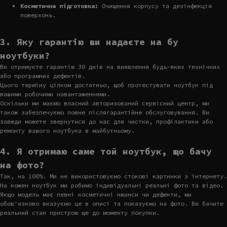
Косметична підготовка:
Очищення корпусу та дезінфекція
поверхонь.
3. Яку гарантію ви надаєте на бу
ноутбуки?
Ви отримуєте гарантію 30 днів на виявлення будь-яких технічних
або програмних дефектів.
Цього терміну цілком достатньо, щоб протестувати ноутбук під
вашими робочими навантаженнями.
Оскільки ми маємо власний авторизований сервісний центр, ми
також забезпечуємо повне післягарантійне обслуговування. Ви
завжди можете звернутися до нас для чистки, профілактики або
ремонту вашого ноутбука в майбутньому.
4. Я отримаю саме той ноутбук, що бачу
на фото?
Так, на 100%. Ми не використовуємо стокові картинки з інтернету.
На кожен ноутбук ми робимо індивідуальні реальні фото та відео.
Якщо модель має певні косметичні нюанси чи дефекти, ми
обов'язково вказуємо це в описі та показуємо на фото. Ви бачите
реальний стан пристрою ще до моменту покупки.