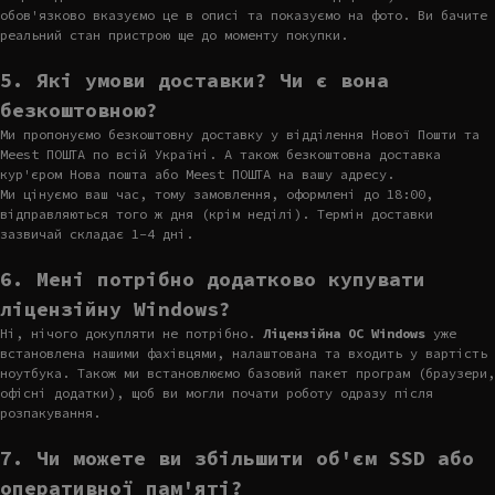
обов'язково вказуємо це в описі та показуємо на фото. Ви бачите
реальний стан пристрою ще до моменту покупки.
5. Які умови доставки? Чи є вона
безкоштовною?
Ми пропонуємо безкоштовну доставку у відділення Нової Пошти та
Meest ПОШТА по всій Україні. А також безкоштовна доставка
кур'єром Нова пошта або Meest ПОШТА на вашу адресу.
Ми цінуємо ваш час, тому замовлення, оформлені до 18:00,
відправляються того ж дня (крім неділі). Термін доставки
зазвичай складає 1-4 дні.
6. Мені потрібно додатково купувати
ліцензійну Windows?
Ні, нічого докупляти не потрібно.
Ліцензійна ОС Windows
уже
встановлена нашими фахівцями, налаштована та входить у вартість
ноутбука. Також ми встановлюємо базовий пакет програм (браузери,
офісні додатки), щоб ви могли почати роботу одразу після
розпакування.
7. Чи можете ви збільшити об'єм SSD або
оперативної пам'яті?