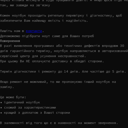
так, ми завжди на зв'язку
Кожен ноутбук проходить ретельну перевірку і діагностику, щоб
забезпечити Вам найвищу якість і надійність.
Пишіть нам в
контакти
.
Допоможемо підібрати ноут саме для Ваших потреб
Повернення
В разі виявлення програмних або технічних дефектів впродовж 30
днів гарантійного терміну, ноутбук направляється в авторизований
сервісний центр для усунення несправностей.
При цьому Ви НЕ оплачуєте доставку в обидві сторони.
Термін діагностики і ремонту до 14 днів. Але частіше до 5 днів.
Якщо ремонт не можливий, то ми пропонуємо інший ноутбук на
заміну.
Це може бути:
• ідентичний ноутбук
• схожий за характеристиками
• кращий з доплатою з Вашої сторони
В залежності від того що є в наявності на момент звернення.