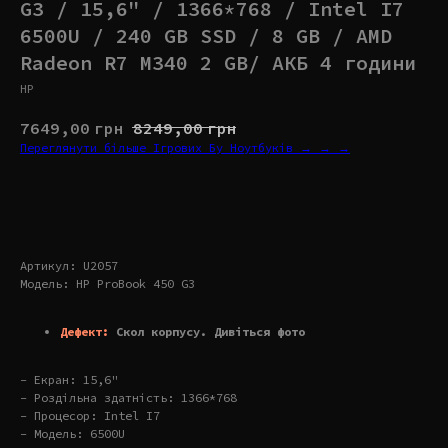
G3 / 15,6" / 1366*768 / Intel I7
6500U / 240 GB SSD / 8 GB / AMD
Radeon R7 M340 2 GB/ АКБ 4 години
HP
7649,00
грн
8249,00
грн
Переглянути більше Ігрових Бу Ноутбуків → → →
Купити
Артикул: U2057
Модель: HP ProBook 450 G3
Дефект:
Скол корпусу. Дивіться фото
- Екран: 15,6"
- Роздільна здатність: 1366*768
- Процесор: Intel I7
- Модель: 6500U