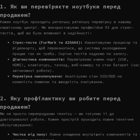
1. Як ви перевіряєте ноутбуки перед
продажем?
Кожен ноутбук проходить ретельну ретельну перевірку в нашому
сервісному центрі. Ми використовуємо професійне ПЗ для стрес-
тестів, щоб ви були впевнені в надійності:
Стрес-тести (FurMark та AIDA64):
Навантажуємо процесор та
відеокарту, щоб переконатися, що система охолодження
працює так як треба. Скріни тестів надаємо по запиту.
Діагностика компонентів:
Перевіряємо кожен порт (USB,
HDMI), клавіатуру, тачпад, веб-камеру та стан батареї (час
автономної роботи).
Перевірка накопичувача:
Аналізуємо стан SSD/HDD на
наявність помилок та швидкість зчитування.
2. Яку профілактику ви робите перед
продажем?
Ми не просто перепродаємо техніку — ми готуємо її до
довготривалої роботи. Кожен пристрій проходить повне технічне
обслуговування:
Чистка від пилу:
Повне очищення внутрішніх компонентів та
системи охолодження.