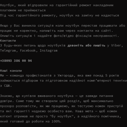
Ноутбук, який відправили на гарантійний ремонт накладеним
платежем не приймається
Під час гарантійного ремонту, ноутбук на заміну не надається
Якщо у Вас виникла ситуація коли ноутбук перестав працювати або
працює не коректно, напишіть нам через контакти на сайті.
Опишіть ситуацію і надайте фото/відео фіксацію несправності.
Контакти
З будь-яких питань щодо ноутбуків
дзвоніть або пишіть
у Viber,
Telegram, Facebook, Instagram
+38093 386 00 94
Наші канали
Ми — команда професіоналів з Ужгорода, яка вже понад 5 років
займається підбором та підготовкою надійної комп’ютерної техніки
з США.
Знаємо, що купівля вживаного ноутбука — це завжди питання
довіри. Саме тому ми створили цей розділ, щоб максимально
прозоро розповісти, як ми працюємо, як тестуємо кожен пристрій
та які гарантії надаємо особисто вам. Наша мета — щоб кожен
клієнт отримав не просто "бу ноутбук", а надійного помічника,
який готовий до роботи на 100%.