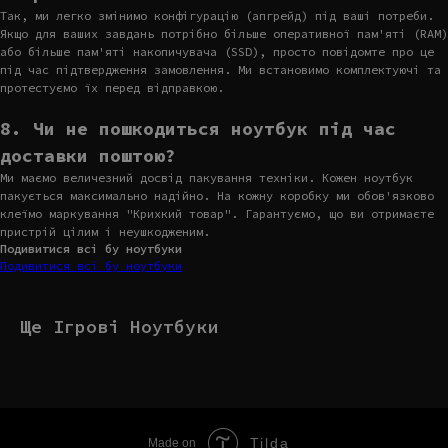
Так, ми легко змінимо конфігурацію (апгрейд) під ваші потреби.
Якщо для ваших завдань потрібно більше оперативної пам'яті (RAM)
або більше пам'яті накопичувача (SSD), просто повідомте про це
під час підтвердження замовлення. Ми встановимо комплектуючі та
протестуємо їх перед відправкою.
8. Чи не пошкодиться ноутбук під час
доставки поштою?
Ми маємо величезний досвід пакування техніки. Кожен ноутбук
пакується максимально надійно. На кожну коробку ми обов'язково
клеїмо маркування "Крихкий товар". Гарантуємо, що ви отримаєте
пристрій цілим і неушкодженим.
Подивитися всі бу ноутбуки
Подивитися всі бу ноутбуки
Ще Ігрові Ноутбуки
Tilda
Made on