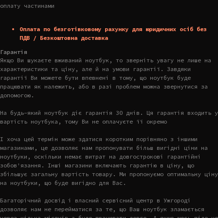
оплату частинами
Оплата по безготівковому рахунку для юридичних осіб без
ПДВ / Безкоштовна доставка
Гарантія
Якщо Ви шукаєте вживаний ноутбук, то зверніть увагу не лише на
характеристики та ціну, але й на умови гарантії. Завдяки
гарантії Ви можете бути впевнені в тому, що ноутбук буде
працювати як належить, або в разі проблем можна звернутися за
допомогою.
На будь-який ноутбук діє гарантія 30 днів. Ця гарантія входить у
вартість ноутбука, тому Ви не оплачуєте її окремо
І хоча цей термін може здатися коротким порівняно з іншими
магазинами, це дозволяє нам пропонувати більш вигідні ціни на
ноутбуки, оскільки немає витрат на довгострокові гарантійні
зобов'язання. Інші магазини включають гарантію в ціну, що
збільшує загальну вартість товару. Ми пропонуємо оптимальну ціну
на ноутбуки, що буде вигідно для Вас.
Багаторічний досвід і власний сервісний центр в Ужгороді
дозволяє нам не перейматися за те, що Ваш ноутбук зламається
через кілька місяців а буде працювати довго. А якщо щось піде не