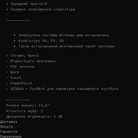
+ Зарядний пристрій
+ Лазерне гравіювання клавіатури
———————————
Операційна система Windows вже встановлена
Клавіатура UA, EN, RU
Також встановлений мінімальний пакет програм:
- Chrome, Opera
- Відео/Аудіо програвач
- PDF читалка
- Word
- Excel
- PowerPoint
- AIDA64 + FurMark для перевірки параметрів ноутбука
———————————
Розмір екрану: 15,6"
Кількість ядер: 2
Дискретна відеокарта: 2 GB
Доставка
Оплата
Гарантія
Повернення