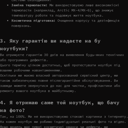
Заміна термопасти:
Ми використовуємо лише високоякісні
термопасти (наприклад, Arctic MX-4/MX-6), що знижує
температуру роботи та подовжує життя ноутбука.
Косметична підготовка:
Очищення корпусу та дезінфекція
поверхонь.
3. Яку гарантію ви надаєте на бу
ноутбуки?
Ви отримуєте гарантію 30 днів на виявлення будь-яких технічних
або програмних дефектів.
Цього терміну цілком достатньо, щоб протестувати ноутбук під
вашими робочими навантаженнями.
Оскільки ми маємо власний авторизований сервісний центр, ми
також забезпечуємо повне післягарантійне обслуговування. Ви
завжди можете звернутися до нас для чистки, профілактики або
ремонту вашого ноутбука в майбутньому.
4. Я отримаю саме той ноутбук, що бачу
на фото?
Так, на 100%. Ми не використовуємо стокові картинки з інтернету.
На кожен ноутбук ми робимо індивідуальні реальні фото та відео.
Якщо модель має певні косметичні нюанси чи дефекти, ми